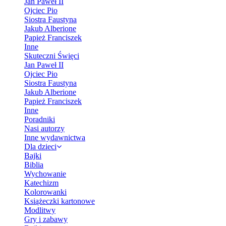
Jan Paweł II
Ojciec Pio
Siostra Faustyna
Jakub Alberione
Papież Franciszek
Inne
Skuteczni Święci
Jan Paweł II
Ojciec Pio
Siostra Faustyna
Jakub Alberione
Papież Franciszek
Inne
Poradniki
Nasi autorzy
Inne wydawnictwa
Dla dzieci
Bajki
Biblia
Wychowanie
Katechizm
Kolorowanki
Książeczki kartonowe
Modlitwy
Gry i zabawy