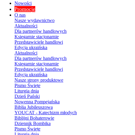
Nowości
Promocje
O nas
Nasze wydawnictwo
Aktualności
Dla partnerów handlowych
Księgarnie stacjonarnie
Przedstawiciele handlowi
Edycja ukraińska
Aktualności
Dla partnerów handlowych
Księgarnie stacjonarnie
Przedstawiciele handlowi
Edycja ukraińska
Nasze strony produktowe
Pismo Święte
Liturgia dnia
Dzień Pański
Nowenna Pompejańska
Biblia Jubileuszowa
YOUCAT - Katechizm młodych
Biblijni Bohaterowie
Dziennik Bombika
Pismo Święte
Liturgia dnia