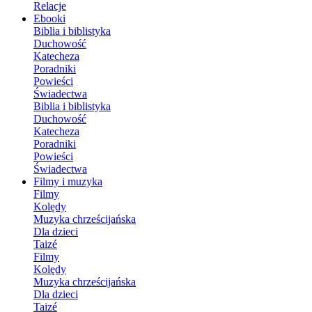
Relacje
Ebooki
Biblia i biblistyka
Duchowość
Katecheza
Poradniki
Powieści
Świadectwa
Biblia i biblistyka
Duchowość
Katecheza
Poradniki
Powieści
Świadectwa
Filmy i muzyka
Filmy
Kolędy
Muzyka chrześcijańska
Dla dzieci
Taizé
Filmy
Kolędy
Muzyka chrześcijańska
Dla dzieci
Taizé