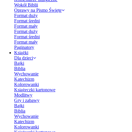
Wokół Biblii
Oprawy na Pismo Święte
Format duży
Format średni
Format mały
Format duży
Format średni
Format mały
Paginatory
Książki
Dla dzieci
Bajki
Biblia
Wychowanie
Katechizm
Kolorowanki
Książeczki kartonowe
Modlitwy
Gry i zabawy
Bajki
Biblia
Wychowanie
Katechizm
Kolorowanki