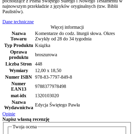
pochodzące z Pisma Świętego Starego i Nowego Testamentu w
najnowszym przekładzie z języków oryginalnych (tzw. Biblii
Paulistów).
Dane techniczne
Więcej informacji
Nazwa
Komentarze do codz. liturgii słowa. Okres
Towaru
Zwykły od 28 do 34 tygodnia
Typ Produktu
Książka
Oprawa
broszurowa
produktu
Liczba Stron
448
Wymiary
12,00 x 18,50
Numer ISBN
978-83-7797-849-8
Numer
9788377978498
EAN13
mat-idx
1320103020
Nazwa
Edycja Świętego Pawła
Wydawnictwa
Opinie
Napisz
własną recenzję
Twoja ocena