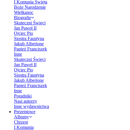
I Komunia Święta
Boże Narodzenie
Wielkanoc
Biografie
Skuteczni Święci
Jan Paweł II
Ojciec Pio
Siostra Faustyna
Jakub Alberione
Papież Franciszek
Inne
Skuteczni Święci
Jan Paweł II
Ojciec Pio
Siostra Faustyna
Jakub Alberione
Papież Franciszek
Inne
Poradniki
Nasi autorzy
Inne wydawnictwa
Prezentowe
Albumy
Chrzest
I Komunia