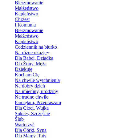
Bierzmowanie
Małżeństwo
Kapłaństwo
Chrzest
I Komunia
Bierzmowanie
Małżeństwo
Kapłaństwo
Codziennik na biurko
Na różne okazje
Dla Babci, Dziadka
Dla Żony, Męża
Dziękuję
Kocham Cię
Na chwile wytchnienia
Na dobry dzień
Na imieniny, urodziny
Na trudne chwile
Pamiętam, Przepraszam
Dla Cioci, Wujka
Sukces, Szczęście
Ślub
Warto żyć
Dla Córki, Syna
Dla Mamy, Taty