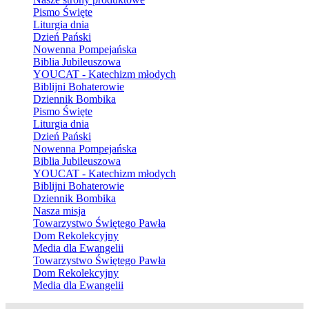
Pismo Święte
Liturgia dnia
Dzień Pański
Nowenna Pompejańska
Biblia Jubileuszowa
YOUCAT - Katechizm młodych
Biblijni Bohaterowie
Dziennik Bombika
Pismo Święte
Liturgia dnia
Dzień Pański
Nowenna Pompejańska
Biblia Jubileuszowa
YOUCAT - Katechizm młodych
Biblijni Bohaterowie
Dziennik Bombika
Nasza misja
Towarzystwo Świętego Pawła
Dom Rekolekcyjny
Media dla Ewangelii
Towarzystwo Świętego Pawła
Dom Rekolekcyjny
Media dla Ewangelii