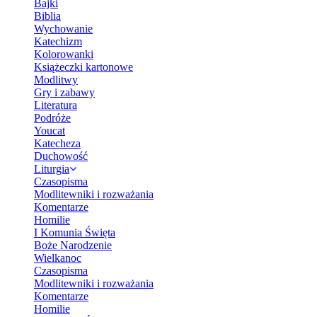
Bajki
Biblia
Wychowanie
Katechizm
Kolorowanki
Książeczki kartonowe
Modlitwy
Gry i zabawy
Literatura
Podróże
Youcat
Katecheza
Duchowość
Liturgia
Czasopisma
Modlitewniki i rozważania
Komentarze
Homilie
I Komunia Święta
Boże Narodzenie
Wielkanoc
Czasopisma
Modlitewniki i rozważania
Komentarze
Homilie