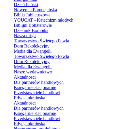
Dzień Pański
Nowenna Pompejańska
Biblia Jubileuszowa
YOUCAT - Katechizm młodych
Biblijni Bohaterowie
Dziennik Bombika
Nasza misja
Towarzystwo Świętego Pawła
Dom Rekolekcyjny
Media dla Ewangelii
Towarzystwo Świętego Pawła
Dom Rekolekcyjny
Media dla Ewangelii
Nasze wydawnictwo
Aktualności
Dla partnerów handlowych
Księgarnie stacjonarnie
Przedstawiciele handlowi
Edycja ukraińska
Aktualności
Dla partnerów handlowych
Księgarnie stacjonarnie
Przedstawiciele handlowi
Edycja ukraińska
Nasze strony produktowe