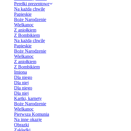
Perełki prezentowe
Na każdą chwilę
Papieskie
Boże Narodzenie
Wielkanoc
Z aniołkiem
Z Bombikiem
Na każdą chwilę
Papieskie
Boże Narodzenie
Wielkanoc
Z aniołkiem
Z Bombikiem
Imiona
Dla niego
Dla niej
Dla niego
Dla niej
Kartki, karnety
Boże Narodzenie
Wielkanoc
Pierwsza Komunia
Na inne okazje
Obrazki
Zakładki