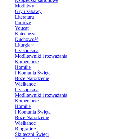
Książeczki kartonowe
Modlitwy
Gry i zabawy
Literatura
Podróże
Youcat
Katecheza
Duchowość
Liturgia
Czasopisma
Modlitewniki i rozważania
Komentarze
Homilie
I Komunia Święta
Boże Narodzenie
Wielkanoc
Czasopisma
Modlitewniki i rozważania
Komentarze
Homilie
I Komunia Święta
Boże Narodzenie
Wielkanoc
Biografie
Skuteczni Święci