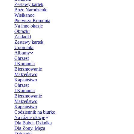
Zestawy kartek
Boże Narodzenie
Wielkanoc
Pierwsza Komunia
Na inne okazje
Obrazki
Zakładki
Zestawy kartek
Upominki
Albumy
Chrzest
I Komunia
Bierzmowanie
Małżeństwo
Kapłaństwo
Chrzest
I Komunia
Bierzmowanie
Małżeństwo
Kapłaństwo
Codziennik na biurko
Na różne okazje
Dla Babci, Dziadka
Dla Żony, Męża
Dziękuję