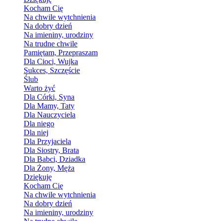
Kocham Cię
Na chwile wytchnienia
Na dobry dzień
Na imieniny, urodziny
Na trudne chwile
Pamiętam, Przepraszam
Dla Cioci, Wujka
Sukces, Szczęście
Ślub
Warto żyć
Dla Córki, Syna
Dla Mamy, Taty
Dla Nauczyciela
Dla niego
Dla niej
Dla Przyjaciela
Dla Siostry, Brata
Dla Babci, Dziadka
Dla Żony, Męża
Dziękuję
Kocham Cię
Na chwile wytchnienia
Na dobry dzień
Na imieniny, urodziny