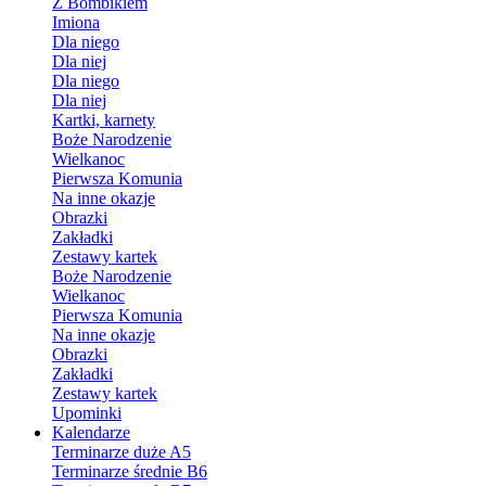
Z Bombikiem
Imiona
Dla niego
Dla niej
Dla niego
Dla niej
Kartki, karnety
Boże Narodzenie
Wielkanoc
Pierwsza Komunia
Na inne okazje
Obrazki
Zakładki
Zestawy kartek
Boże Narodzenie
Wielkanoc
Pierwsza Komunia
Na inne okazje
Obrazki
Zakładki
Zestawy kartek
Upominki
Kalendarze
Terminarze duże A5
Terminarze średnie B6