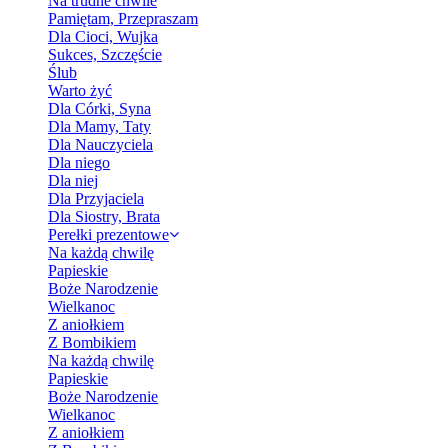
Na trudne chwile
Pamiętam, Przepraszam
Dla Cioci, Wujka
Sukces, Szczęście
Ślub
Warto żyć
Dla Córki, Syna
Dla Mamy, Taty
Dla Nauczyciela
Dla niego
Dla niej
Dla Przyjaciela
Dla Siostry, Brata
Perełki prezentowe
Na każdą chwilę
Papieskie
Boże Narodzenie
Wielkanoc
Z aniołkiem
Z Bombikiem
Na każdą chwilę
Papieskie
Boże Narodzenie
Wielkanoc
Z aniołkiem