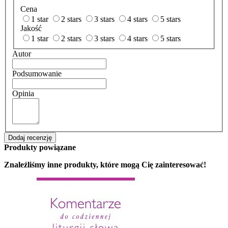
Cena
1 star
2 stars
3 stars
4 stars
5 stars
Jakość
1 star
2 stars
3 stars
4 stars
5 stars
Autor
Podsumowanie
Opinia
Dodaj recenzję
Produkty powiązane
Znaleźliśmy inne produkty, które mogą Cię zainteresować!