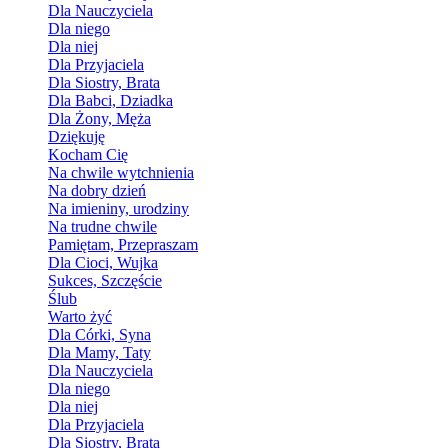
Dla Nauczyciela
Dla niego
Dla niej
Dla Przyjaciela
Dla Siostry, Brata
Dla Babci, Dziadka
Dla Żony, Męża
Dziękuję
Kocham Cię
Na chwile wytchnienia
Na dobry dzień
Na imieniny, urodziny
Na trudne chwile
Pamiętam, Przepraszam
Dla Cioci, Wujka
Sukces, Szczęście
Ślub
Warto żyć
Dla Córki, Syna
Dla Mamy, Taty
Dla Nauczyciela
Dla niego
Dla niej
Dla Przyjaciela
Dla Siostry, Brata