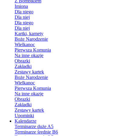
Z Bombikiem
Imiona
Dla niego
Dla niej
Dla niego
Dla niej
Kartki, karnety
Boże Narodzenie
Wielkanoc
Pierwsza Komunia
Na inne okazje
Obrazki
Zakładki
Zestawy kartek
Boże Narodzenie
Wielkanoc
Pierwsza Komunia
Na inne okazje
Obrazki
Zakładki
Zestawy kartek
Upominki
Kalendarze
Terminarze duże A5
Terminarze średnie B6