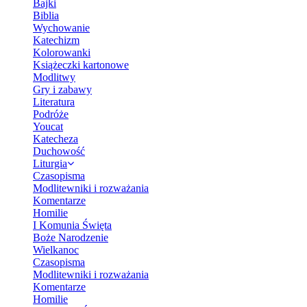
Bajki
Biblia
Wychowanie
Katechizm
Kolorowanki
Książeczki kartonowe
Modlitwy
Gry i zabawy
Literatura
Podróże
Youcat
Katecheza
Duchowość
Liturgia
Czasopisma
Modlitewniki i rozważania
Komentarze
Homilie
I Komunia Święta
Boże Narodzenie
Wielkanoc
Czasopisma
Modlitewniki i rozważania
Komentarze
Homilie