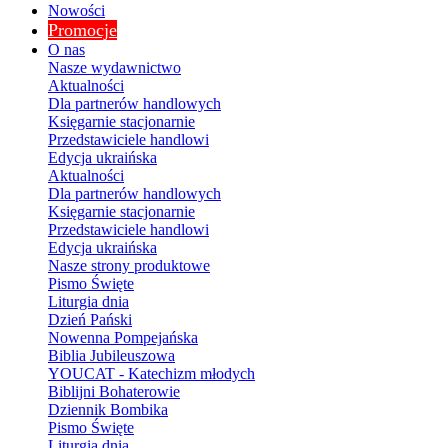
Nowości
Promocje
O nas
Nasze wydawnictwo
Aktualności
Dla partnerów handlowych
Księgarnie stacjonarnie
Przedstawiciele handlowi
Edycja ukraińska
Aktualności
Dla partnerów handlowych
Księgarnie stacjonarnie
Przedstawiciele handlowi
Edycja ukraińska
Nasze strony produktowe
Pismo Święte
Liturgia dnia
Dzień Pański
Nowenna Pompejańska
Biblia Jubileuszowa
YOUCAT - Katechizm młodych
Biblijni Bohaterowie
Dziennik Bombika
Pismo Święte
Liturgia dnia