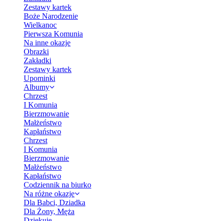
Zestawy kartek
Boże Narodzenie
Wielkanoc
Pierwsza Komunia
Na inne okazje
Obrazki
Zakładki
Zestawy kartek
Upominki
Albumy
Chrzest
I Komunia
Bierzmowanie
Małżeństwo
Kapłaństwo
Chrzest
I Komunia
Bierzmowanie
Małżeństwo
Kapłaństwo
Codziennik na biurko
Na różne okazje
Dla Babci, Dziadka
Dla Żony, Męża
Dziękuję