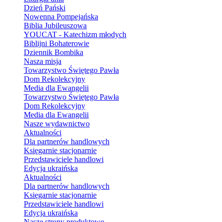
Dzień Pański
Nowenna Pompejańska
Biblia Jubileuszowa
YOUCAT - Katechizm młodych
Biblijni Bohaterowie
Dziennik Bombika
Nasza misja
Towarzystwo Świętego Pawła
Dom Rekolekcyjny
Media dla Ewangelii
Towarzystwo Świętego Pawła
Dom Rekolekcyjny
Media dla Ewangelii
Nasze wydawnictwo
Aktualności
Dla partnerów handlowych
Księgarnie stacjonarnie
Przedstawiciele handlowi
Edycja ukraińska
Aktualności
Dla partnerów handlowych
Księgarnie stacjonarnie
Przedstawiciele handlowi
Edycja ukraińska
Nasze strony produktowe