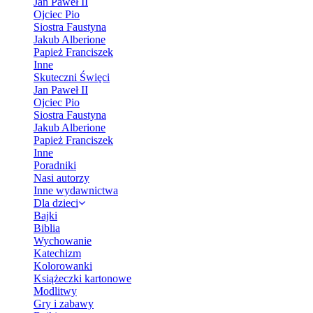
Jan Paweł II
Ojciec Pio
Siostra Faustyna
Jakub Alberione
Papież Franciszek
Inne
Skuteczni Święci
Jan Paweł II
Ojciec Pio
Siostra Faustyna
Jakub Alberione
Papież Franciszek
Inne
Poradniki
Nasi autorzy
Inne wydawnictwa
Dla dzieci
Bajki
Biblia
Wychowanie
Katechizm
Kolorowanki
Książeczki kartonowe
Modlitwy
Gry i zabawy