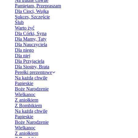
Na trudne chwile
Pamiętam, Przepraszam
Dla Cioci, Wujka
Sukces, Szczęście
Ślub
Warto żyć
Dla Córki, Syna
Dla Mamy, Taty
Dla Nauczyciela
Dla niego
Dla niej
Dla Przyjaciela
Dla Siostry, Brata
Perełki prezentowe
Na każdą chwilę
Papieskie
Boże Narodzenie
Wielkanoc
Z aniołkiem
Z Bombikiem
Na każdą chwilę
Papieskie
Boże Narodzenie
Wielkanoc
Z aniołkiem