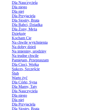
Dla Nauczyciela
Dla niego
Dla niej
Dla Przyjaciela
Dla Siostry, Brata
Dla Babci, Dziadka
Dla Żony, Męża
Dziękuję
Kocham Cię
Na chwile wytchnienia
Na dobry dzień
Na imieniny, urodziny
Na trudne chwile
Pamiętam, Przepraszam
Dla Cioci, Wujka
Sukces, Szczęście
Ślub
Warto żyć
Dla Córki, Syna
Dla Mamy, Taty
Dla Nauczyciela
Dla niego
Dla niej
Dla Przyjaciela
Dla Siostry, Brata