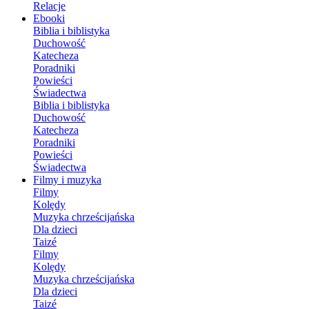
Relacje
Ebooki
Biblia i biblistyka
Duchowość
Katecheza
Poradniki
Powieści
Świadectwa
Biblia i biblistyka
Duchowość
Katecheza
Poradniki
Powieści
Świadectwa
Filmy i muzyka
Filmy
Kolędy
Muzyka chrześcijańska
Dla dzieci
Taizé
Filmy
Kolędy
Muzyka chrześcijańska
Dla dzieci
Taizé