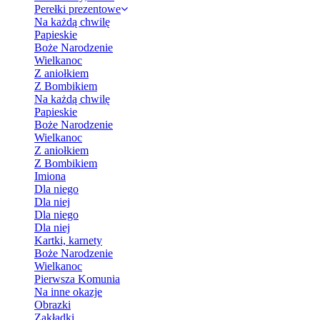
Perełki prezentowe
Na każdą chwilę
Papieskie
Boże Narodzenie
Wielkanoc
Z aniołkiem
Z Bombikiem
Na każdą chwilę
Papieskie
Boże Narodzenie
Wielkanoc
Z aniołkiem
Z Bombikiem
Imiona
Dla niego
Dla niej
Dla niego
Dla niej
Kartki, karnety
Boże Narodzenie
Wielkanoc
Pierwsza Komunia
Na inne okazje
Obrazki
Zakładki