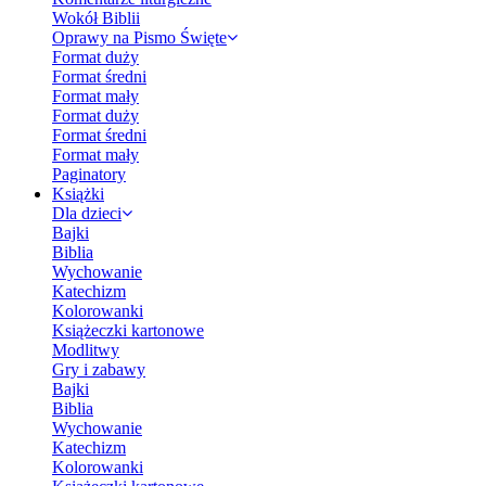
Wokół Biblii
Oprawy na Pismo Święte
Format duży
Format średni
Format mały
Format duży
Format średni
Format mały
Paginatory
Książki
Dla dzieci
Bajki
Biblia
Wychowanie
Katechizm
Kolorowanki
Książeczki kartonowe
Modlitwy
Gry i zabawy
Bajki
Biblia
Wychowanie
Katechizm
Kolorowanki