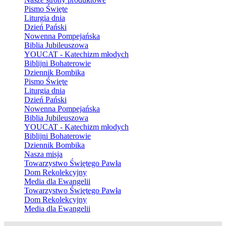
Pismo Święte
Liturgia dnia
Dzień Pański
Nowenna Pompejańska
Biblia Jubileuszowa
YOUCAT - Katechizm młodych
Biblijni Bohaterowie
Dziennik Bombika
Pismo Święte
Liturgia dnia
Dzień Pański
Nowenna Pompejańska
Biblia Jubileuszowa
YOUCAT - Katechizm młodych
Biblijni Bohaterowie
Dziennik Bombika
Nasza misja
Towarzystwo Świętego Pawła
Dom Rekolekcyjny
Media dla Ewangelii
Towarzystwo Świętego Pawła
Dom Rekolekcyjny
Media dla Ewangelii