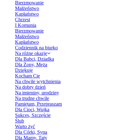
Bierzmowanie
Małżeństwo
Kapłaństwo
Chrzest
I Komunia
Bierzmowanie
Małżeństwo
Kapłaństwo
Codziennik na biurko
Na różne okazje
Dla Babci, Dziadka
Dla Żony, Męża
Dziękuję
Kocham Cię
Na chwile wytchnienia
Na dobry dzień
Na imieniny, urodziny
Na trudne chwile
Pamiętam, Przepraszam
Dla Cioci, Wujka
Sukces, Szczęście
Ślub
Warto żyć
Dla Córki, Syna
Dla Mamy, Taty