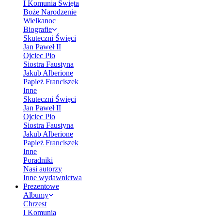
I Komunia Święta
Boże Narodzenie
Wielkanoc
Biografie
Skuteczni Święci
Jan Paweł II
Ojciec Pio
Siostra Faustyna
Jakub Alberione
Papież Franciszek
Inne
Skuteczni Święci
Jan Paweł II
Ojciec Pio
Siostra Faustyna
Jakub Alberione
Papież Franciszek
Inne
Poradniki
Nasi autorzy
Inne wydawnictwa
Prezentowe
Albumy
Chrzest
I Komunia