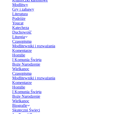
Książeczki kartonowe
Modlitwy
Gry i zabawy
Literatura
Podróże
Youcat
Katecheza
Duchowość
Liturgia
Czasopisma
Modlitewniki i rozważania
Komentarze
Homilie
I Komunia Święta
Boże Narodzenie
Wielkanoc
Czasopisma
Modlitewniki i rozważania
Komentarze
Homilie
I Komunia Święta
Boże Narodzenie
Wielkanoc
Biografie
Skuteczni Święci