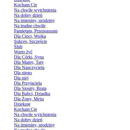
Kocham Cię
Na chwile wytchnienia
Na dobry dzień
Na imieniny, urodziny
Na trudne chwile
Pamiętam, Przepraszam
Dla Cioci, Wujka
Sukces, Szczęście
Ślub
Warto żyć
Dla Córki, Syna
Dla Mamy, Taty
Dla Nauczyciela
Dla niego
Dla niej
Dla Przyjaciela
Dla Siostry, Brata
Dla Babci, Dziadka
Dla Żony, Męża
Dziękuję
Kocham Cię
Na chwile wytchnienia
Na dobry dzień
Na imieniny, urodziny