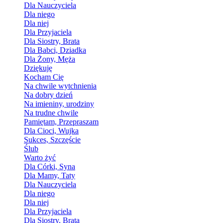
Dla Nauczyciela
Dla niego
Dla niej
Dla Przyjaciela
Dla Siostry, Brata
Dla Babci, Dziadka
Dla Żony, Męża
Dziękuję
Kocham Cię
Na chwile wytchnienia
Na dobry dzień
Na imieniny, urodziny
Na trudne chwile
Pamiętam, Przepraszam
Dla Cioci, Wujka
Sukces, Szczęście
Ślub
Warto żyć
Dla Córki, Syna
Dla Mamy, Taty
Dla Nauczyciela
Dla niego
Dla niej
Dla Przyjaciela
Dla Siostry, Brata