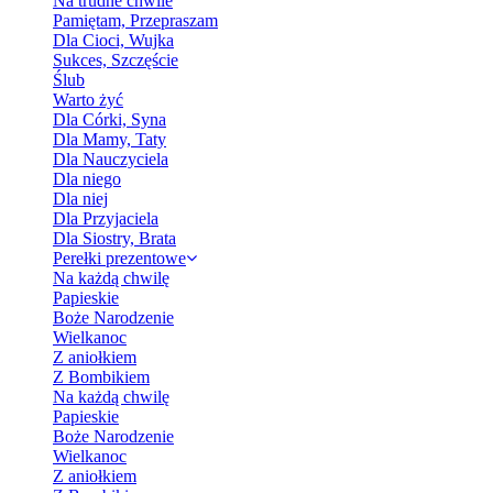
Na trudne chwile
Pamiętam, Przepraszam
Dla Cioci, Wujka
Sukces, Szczęście
Ślub
Warto żyć
Dla Córki, Syna
Dla Mamy, Taty
Dla Nauczyciela
Dla niego
Dla niej
Dla Przyjaciela
Dla Siostry, Brata
Perełki prezentowe
Na każdą chwilę
Papieskie
Boże Narodzenie
Wielkanoc
Z aniołkiem
Z Bombikiem
Na każdą chwilę
Papieskie
Boże Narodzenie
Wielkanoc
Z aniołkiem