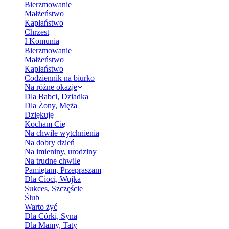
Bierzmowanie
Małżeństwo
Kapłaństwo
Chrzest
I Komunia
Bierzmowanie
Małżeństwo
Kapłaństwo
Codziennik na biurko
Na różne okazje
Dla Babci, Dziadka
Dla Żony, Męża
Dziękuję
Kocham Cię
Na chwile wytchnienia
Na dobry dzień
Na imieniny, urodziny
Na trudne chwile
Pamiętam, Przepraszam
Dla Cioci, Wujka
Sukces, Szczęście
Ślub
Warto żyć
Dla Córki, Syna
Dla Mamy, Taty