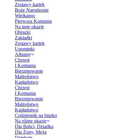
Zestawy kartek
Boże Narodzenie
Wielkanoc
Pierwsza Komunia
Na inne okazje
Obrazki
Zakładki
Zestawy kartek
Upominki
Albumy
Chrzest
I Komunia
Bierzmowanie
Małżeństwo
Kapłaństwo
Chrzest
I Komunia
Bierzmowanie
Małżeństwo
Kapłaństwo
Codziennik na biurko
Na różne okazje
Dla Babci, Dziadka
Dla Żony, Męża
Dziękuję