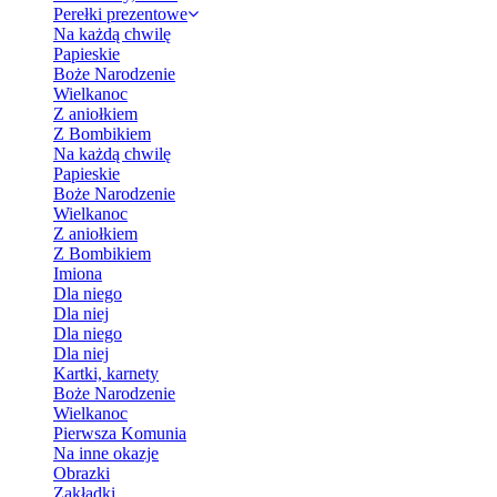
Perełki prezentowe
Na każdą chwilę
Papieskie
Boże Narodzenie
Wielkanoc
Z aniołkiem
Z Bombikiem
Na każdą chwilę
Papieskie
Boże Narodzenie
Wielkanoc
Z aniołkiem
Z Bombikiem
Imiona
Dla niego
Dla niej
Dla niego
Dla niej
Kartki, karnety
Boże Narodzenie
Wielkanoc
Pierwsza Komunia
Na inne okazje
Obrazki
Zakładki