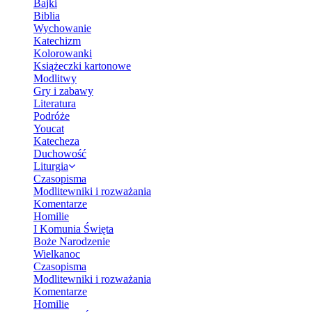
Bajki
Biblia
Wychowanie
Katechizm
Kolorowanki
Książeczki kartonowe
Modlitwy
Gry i zabawy
Literatura
Podróże
Youcat
Katecheza
Duchowość
Liturgia
Czasopisma
Modlitewniki i rozważania
Komentarze
Homilie
I Komunia Święta
Boże Narodzenie
Wielkanoc
Czasopisma
Modlitewniki i rozważania
Komentarze
Homilie