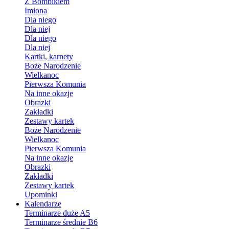
Z Bombikiem
Imiona
Dla niego
Dla niej
Dla niego
Dla niej
Kartki, karnety
Boże Narodzenie
Wielkanoc
Pierwsza Komunia
Na inne okazje
Obrazki
Zakładki
Zestawy kartek
Boże Narodzenie
Wielkanoc
Pierwsza Komunia
Na inne okazje
Obrazki
Zakładki
Zestawy kartek
Upominki
Kalendarze
Terminarze duże A5
Terminarze średnie B6