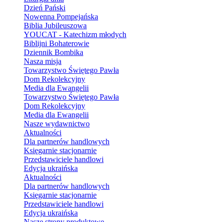
Dzień Pański
Nowenna Pompejańska
Biblia Jubileuszowa
YOUCAT - Katechizm młodych
Biblijni Bohaterowie
Dziennik Bombika
Nasza misja
Towarzystwo Świętego Pawła
Dom Rekolekcyjny
Media dla Ewangelii
Towarzystwo Świętego Pawła
Dom Rekolekcyjny
Media dla Ewangelii
Nasze wydawnictwo
Aktualności
Dla partnerów handlowych
Księgarnie stacjonarnie
Przedstawiciele handlowi
Edycja ukraińska
Aktualności
Dla partnerów handlowych
Księgarnie stacjonarnie
Przedstawiciele handlowi
Edycja ukraińska
Nasze strony produktowe