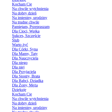
Kocham Cię
Na chwile wytchnienia
Na dobry dzień
Na imieniny, urodziny
Na trudne chwile
Pamiętam, Przepraszam
Dla Cioci, Wujka
Sukces, Szczęście
Ślub
Warto żyć
Dla Córki, Syna
Dla Mamy, Taty
Dla Nauczyciela
Dla niego
Dla niej
Dla Przyjaciela
Dla Siostry, Brata
Dla Babci, Dziadka
Dla Żony, Męża
Dziękuję
Kocham Cię
Na chwile wytchnienia
Na dobry dzień
Na imieniny, urodziny