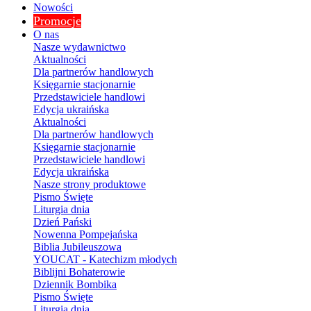
Nowości
Promocje
O nas
Nasze wydawnictwo
Aktualności
Dla partnerów handlowych
Księgarnie stacjonarnie
Przedstawiciele handlowi
Edycja ukraińska
Aktualności
Dla partnerów handlowych
Księgarnie stacjonarnie
Przedstawiciele handlowi
Edycja ukraińska
Nasze strony produktowe
Pismo Święte
Liturgia dnia
Dzień Pański
Nowenna Pompejańska
Biblia Jubileuszowa
YOUCAT - Katechizm młodych
Biblijni Bohaterowie
Dziennik Bombika
Pismo Święte
Liturgia dnia