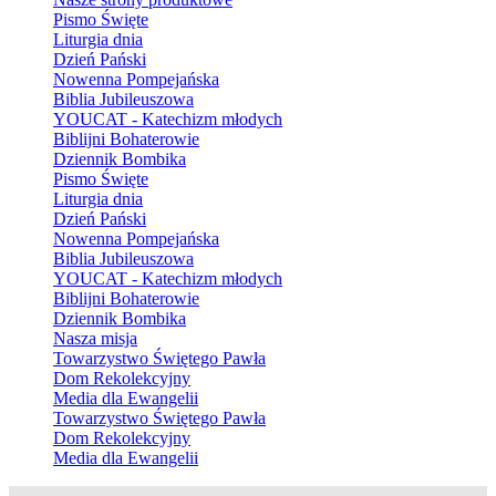
Pismo Święte
Liturgia dnia
Dzień Pański
Nowenna Pompejańska
Biblia Jubileuszowa
YOUCAT - Katechizm młodych
Biblijni Bohaterowie
Dziennik Bombika
Pismo Święte
Liturgia dnia
Dzień Pański
Nowenna Pompejańska
Biblia Jubileuszowa
YOUCAT - Katechizm młodych
Biblijni Bohaterowie
Dziennik Bombika
Nasza misja
Towarzystwo Świętego Pawła
Dom Rekolekcyjny
Media dla Ewangelii
Towarzystwo Świętego Pawła
Dom Rekolekcyjny
Media dla Ewangelii