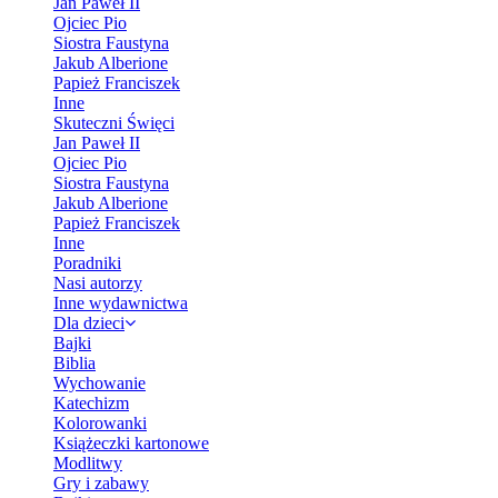
Jan Paweł II
Ojciec Pio
Siostra Faustyna
Jakub Alberione
Papież Franciszek
Inne
Skuteczni Święci
Jan Paweł II
Ojciec Pio
Siostra Faustyna
Jakub Alberione
Papież Franciszek
Inne
Poradniki
Nasi autorzy
Inne wydawnictwa
Dla dzieci
Bajki
Biblia
Wychowanie
Katechizm
Kolorowanki
Książeczki kartonowe
Modlitwy
Gry i zabawy