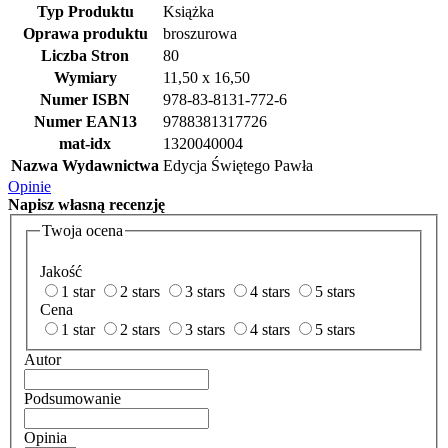
Typ Produktu
Książka
Oprawa produktu
broszurowa
Liczba Stron
80
Wymiary
11,50 x 16,50
Numer ISBN
978-83-8131-772-6
Numer EAN13
9788381317726
mat-idx
1320040004
Nazwa Wydawnictwa
Edycja Świętego Pawła
Opinie
Napisz
własną recenzję
Twoja ocena
Jakość
1 star
2 stars
3 stars
4 stars
5 stars
Cena
1 star
2 stars
3 stars
4 stars
5 stars
Autor
Podsumowanie
Opinia