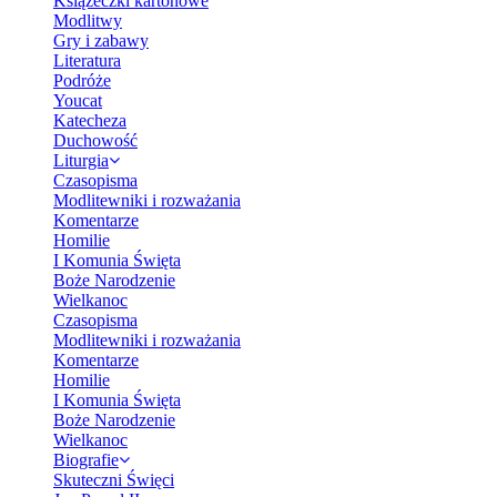
Książeczki kartonowe
Modlitwy
Gry i zabawy
Literatura
Podróże
Youcat
Katecheza
Duchowość
Liturgia
Czasopisma
Modlitewniki i rozważania
Komentarze
Homilie
I Komunia Święta
Boże Narodzenie
Wielkanoc
Czasopisma
Modlitewniki i rozważania
Komentarze
Homilie
I Komunia Święta
Boże Narodzenie
Wielkanoc
Biografie
Skuteczni Święci