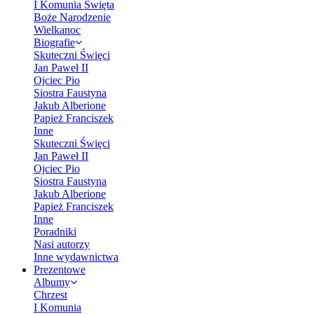
I Komunia Święta
Boże Narodzenie
Wielkanoc
Biografie
Skuteczni Święci
Jan Paweł II
Ojciec Pio
Siostra Faustyna
Jakub Alberione
Papież Franciszek
Inne
Skuteczni Święci
Jan Paweł II
Ojciec Pio
Siostra Faustyna
Jakub Alberione
Papież Franciszek
Inne
Poradniki
Nasi autorzy
Inne wydawnictwa
Prezentowe
Albumy
Chrzest
I Komunia