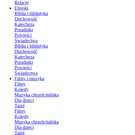
Relacje
Ebooki
Biblia i biblistyka
Duchowość
Katecheza
Poradniki
Powieści
Świadectwa
Biblia i biblistyka
Duchowość
Katecheza
Poradniki
Powieści
Świadectwa
Filmy i muzyka
Filmy
Kolędy
Muzyka chrześcijańska
Dla dzieci
Taizé
Filmy
Kolędy
Muzyka chrześcijańska
Dla dzieci
Taizé