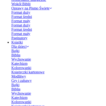
Wokół Biblii
Oprawy na Pismo Święte
Format duży
Format średni
Format mały
Format duży
Format średni
Format mały
Paginatory
Książki
Dla dzieci
Bajki
Biblia
Wychowanie
Katechizm
Kolorowanki
Książeczki kartonowe
Modlitwy
Gry i zabawy
Bajki
Biblia
Wychowanie
Katechizm
Kolorowanki