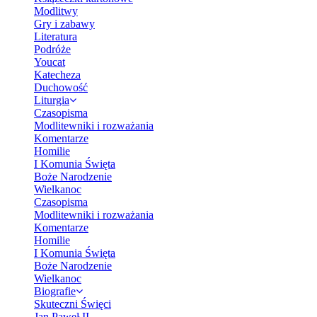
Modlitwy
Gry i zabawy
Literatura
Podróże
Youcat
Katecheza
Duchowość
Liturgia
Czasopisma
Modlitewniki i rozważania
Komentarze
Homilie
I Komunia Święta
Boże Narodzenie
Wielkanoc
Czasopisma
Modlitewniki i rozważania
Komentarze
Homilie
I Komunia Święta
Boże Narodzenie
Wielkanoc
Biografie
Skuteczni Święci
Jan Paweł II