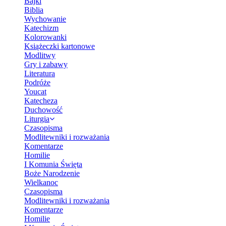
Bajki
Biblia
Wychowanie
Katechizm
Kolorowanki
Książeczki kartonowe
Modlitwy
Gry i zabawy
Literatura
Podróże
Youcat
Katecheza
Duchowość
Liturgia
Czasopisma
Modlitewniki i rozważania
Komentarze
Homilie
I Komunia Święta
Boże Narodzenie
Wielkanoc
Czasopisma
Modlitewniki i rozważania
Komentarze
Homilie