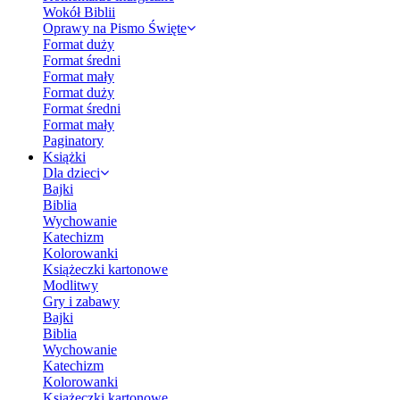
Wokół Biblii
Oprawy na Pismo Święte
Format duży
Format średni
Format mały
Format duży
Format średni
Format mały
Paginatory
Książki
Dla dzieci
Bajki
Biblia
Wychowanie
Katechizm
Kolorowanki
Książeczki kartonowe
Modlitwy
Gry i zabawy
Bajki
Biblia
Wychowanie
Katechizm
Kolorowanki
Książeczki kartonowe