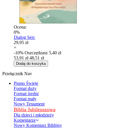
Ocena:
0%
Dialog Serc
29,95 zł
=
-10%
Oszczędzasz
5,40 zł
53,91 zł
48,51 zł
Dodaj do koszyka
Przełącznik Nav
Pismo Święte
Format duży
Format średni
Format mały
Nowy Testament
Biblia Jubileuszowa
Dla dzieci i młodzieży
Komentarze
Nowy Komentarz Biblijny