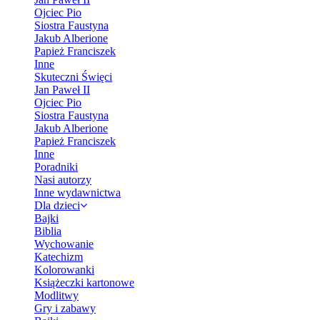
Ojciec Pio
Siostra Faustyna
Jakub Alberione
Papież Franciszek
Inne
Skuteczni Święci
Jan Paweł II
Ojciec Pio
Siostra Faustyna
Jakub Alberione
Papież Franciszek
Inne
Poradniki
Nasi autorzy
Inne wydawnictwa
Dla dzieci
Bajki
Biblia
Wychowanie
Katechizm
Kolorowanki
Książeczki kartonowe
Modlitwy
Gry i zabawy