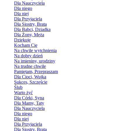
Dla Nauczyciela
Dla niego
Dla niej
Dla Przyjaciela
Dla Siostry, Brata
Dla Babci, Dziadka
Dla Żony, Męża
Dziękuję
Kocham Cię
Na chwile wytchnienia
Na dobry dzień
Na imieniny, urodziny
Na trudne chwile
Pamiętam, Przepraszam
Dla Cioci, Wujka
Sukces, Szczęście
Ślub
Warto żyć
Dla Córki, Syna
Dla Mamy, Taty
Dla Nauczyciela
Dla niego
Dla niej
Dla Przyjaciela
Dla Siostry, Brata