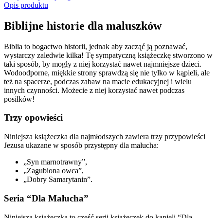
Opis produktu
Biblijne historie dla maluszków
Biblia to bogactwo historii, jednak aby zacząć ją poznawać,
wystarczy zaledwie kilka! Tę sympatyczną książeczkę stworzono w
taki sposób, by mogły z niej korzystać nawet najmniejsze dzieci.
Wodoodporne, miękkie strony sprawdzą się nie tylko w kąpieli, ale
też na spacerze, podczas zabaw na macie edukacyjnej i wielu
innych czynności. Możecie z niej korzystać nawet podczas
posiłków!
Trzy opowieści
Niniejsza książeczka dla najmłodszych zawiera trzy przypowieści
Jezusa ukazane w sposób przystępny dla malucha:
„Syn marnotrawny”,
„Zagubiona owca”,
„Dobry Samarytanin”.
Seria “Dla Malucha”
Niniejsza książeczka to część serii książeczek do kąpieli “Dla