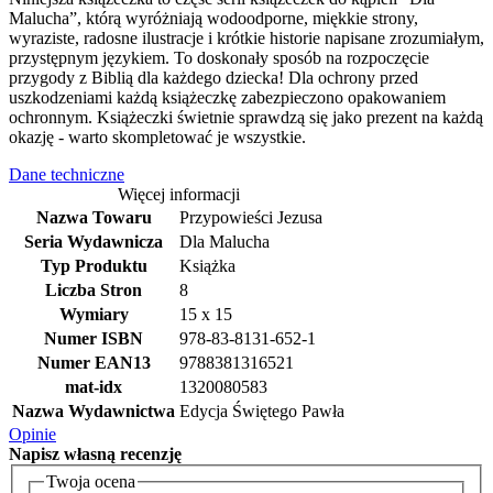
Malucha”, którą wyróżniają wodoodporne, miękkie strony,
wyraziste, radosne ilustracje i krótkie historie napisane zrozumiałym,
przystępnym językiem. To doskonały sposób na rozpoczęcie
przygody z Biblią dla każdego dziecka! Dla ochrony przed
uszkodzeniami każdą książeczkę zabezpieczono opakowaniem
ochronnym. Książeczki świetnie sprawdzą się jako prezent na każdą
okazję - warto skompletować je wszystkie.
Dane techniczne
Więcej informacji
Nazwa Towaru
Przypowieści Jezusa
Seria Wydawnicza
Dla Malucha
Typ Produktu
Książka
Liczba Stron
8
Wymiary
15 x 15
Numer ISBN
978-83-8131-652-1
Numer EAN13
9788381316521
mat-idx
1320080583
Nazwa Wydawnictwa
Edycja Świętego Pawła
Opinie
Napisz
własną recenzję
Twoja ocena