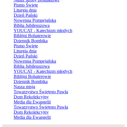
Pismo Święte
Liturgia dnia
Dzień Pański
Nowenna Pompejańska
Biblia Jubileuszowa
YOUCAT - Katechizm młodych
Biblijni Bohaterowie
Dziennik Bombika
Pismo Święte
Liturgia dnia
Dzień Pański
Nowenna Pompejańska
Biblia Jubileuszowa
YOUCAT - Katechizm młodych
Biblijni Bohaterowie
Dziennik Bombika
Nasza misja
Towarzystwo Świętego Pawła
Dom Rekolekcyjny
Media dla Ewangelii
Towarzystwo Świętego Pawła
Dom Rekolekcyjny
Media dla Ewangelii