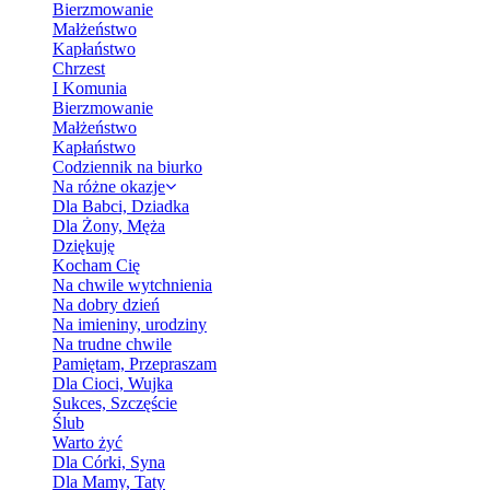
Bierzmowanie
Małżeństwo
Kapłaństwo
Chrzest
I Komunia
Bierzmowanie
Małżeństwo
Kapłaństwo
Codziennik na biurko
Na różne okazje
Dla Babci, Dziadka
Dla Żony, Męża
Dziękuję
Kocham Cię
Na chwile wytchnienia
Na dobry dzień
Na imieniny, urodziny
Na trudne chwile
Pamiętam, Przepraszam
Dla Cioci, Wujka
Sukces, Szczęście
Ślub
Warto żyć
Dla Córki, Syna
Dla Mamy, Taty