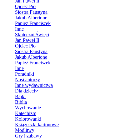
Jan Paweł II
Ojciec Pio
Siostra Faustyna
Jakub Alberione
Papież Franciszek
Inne
Skuteczni Święci
Jan Paweł II
Ojciec Pio
Siostra Faustyna
Jakub Alberione
Papież Franciszek
Inne
Poradniki
Nasi autorzy
Inne wydawnictwa
Dla dzieci
Bajki
Biblia
Wychowanie
Katechizm
Kolorowanki
Książeczki kartonowe
Modlitwy
Gry i zabawy