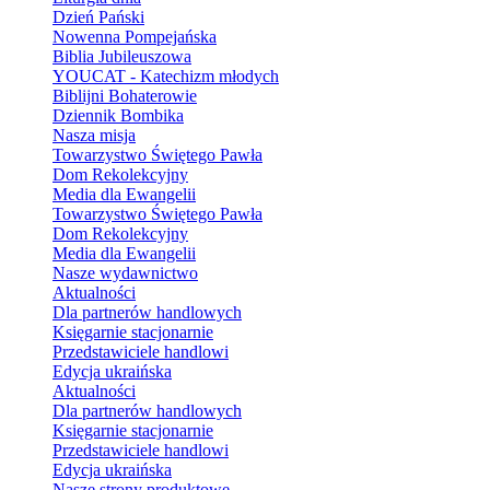
Dzień Pański
Nowenna Pompejańska
Biblia Jubileuszowa
YOUCAT - Katechizm młodych
Biblijni Bohaterowie
Dziennik Bombika
Nasza misja
Towarzystwo Świętego Pawła
Dom Rekolekcyjny
Media dla Ewangelii
Towarzystwo Świętego Pawła
Dom Rekolekcyjny
Media dla Ewangelii
Nasze wydawnictwo
Aktualności
Dla partnerów handlowych
Księgarnie stacjonarnie
Przedstawiciele handlowi
Edycja ukraińska
Aktualności
Dla partnerów handlowych
Księgarnie stacjonarnie
Przedstawiciele handlowi
Edycja ukraińska
Nasze strony produktowe