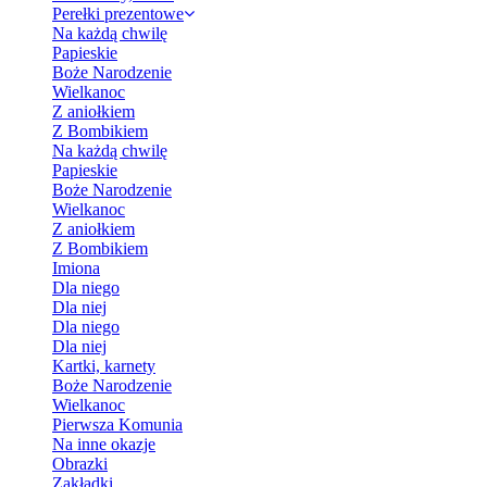
Perełki prezentowe
Na każdą chwilę
Papieskie
Boże Narodzenie
Wielkanoc
Z aniołkiem
Z Bombikiem
Na każdą chwilę
Papieskie
Boże Narodzenie
Wielkanoc
Z aniołkiem
Z Bombikiem
Imiona
Dla niego
Dla niej
Dla niego
Dla niej
Kartki, karnety
Boże Narodzenie
Wielkanoc
Pierwsza Komunia
Na inne okazje
Obrazki
Zakładki