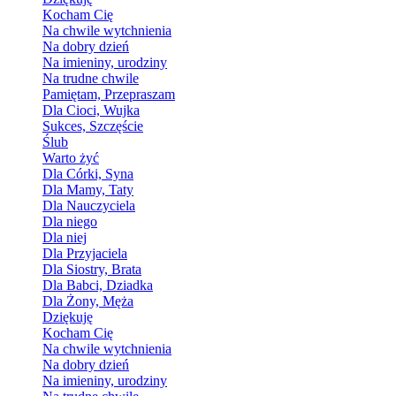
Kocham Cię
Na chwile wytchnienia
Na dobry dzień
Na imieniny, urodziny
Na trudne chwile
Pamiętam, Przepraszam
Dla Cioci, Wujka
Sukces, Szczęście
Ślub
Warto żyć
Dla Córki, Syna
Dla Mamy, Taty
Dla Nauczyciela
Dla niego
Dla niej
Dla Przyjaciela
Dla Siostry, Brata
Dla Babci, Dziadka
Dla Żony, Męża
Dziękuję
Kocham Cię
Na chwile wytchnienia
Na dobry dzień
Na imieniny, urodziny