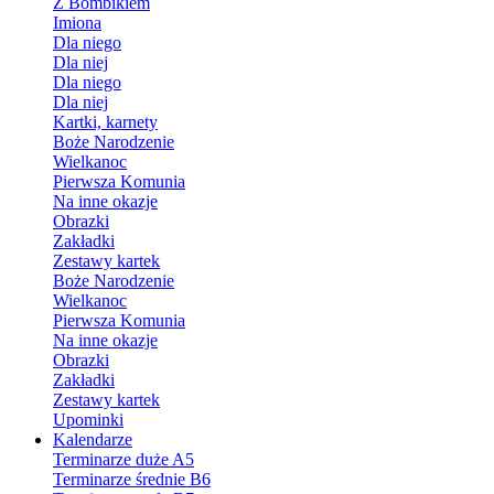
Z Bombikiem
Imiona
Dla niego
Dla niej
Dla niego
Dla niej
Kartki, karnety
Boże Narodzenie
Wielkanoc
Pierwsza Komunia
Na inne okazje
Obrazki
Zakładki
Zestawy kartek
Boże Narodzenie
Wielkanoc
Pierwsza Komunia
Na inne okazje
Obrazki
Zakładki
Zestawy kartek
Upominki
Kalendarze
Terminarze duże A5
Terminarze średnie B6