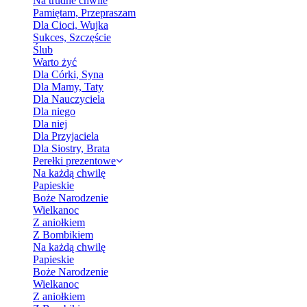
Na trudne chwile
Pamiętam, Przepraszam
Dla Cioci, Wujka
Sukces, Szczęście
Ślub
Warto żyć
Dla Córki, Syna
Dla Mamy, Taty
Dla Nauczyciela
Dla niego
Dla niej
Dla Przyjaciela
Dla Siostry, Brata
Perełki prezentowe
Na każdą chwilę
Papieskie
Boże Narodzenie
Wielkanoc
Z aniołkiem
Z Bombikiem
Na każdą chwilę
Papieskie
Boże Narodzenie
Wielkanoc
Z aniołkiem