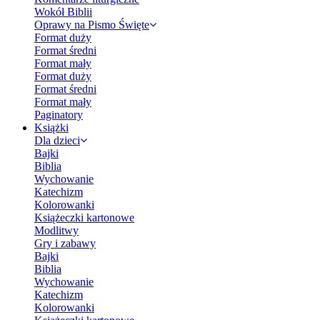
Wokół Biblii
Oprawy na Pismo Święte
Format duży
Format średni
Format mały
Format duży
Format średni
Format mały
Paginatory
Książki
Dla dzieci
Bajki
Biblia
Wychowanie
Katechizm
Kolorowanki
Książeczki kartonowe
Modlitwy
Gry i zabawy
Bajki
Biblia
Wychowanie
Katechizm
Kolorowanki