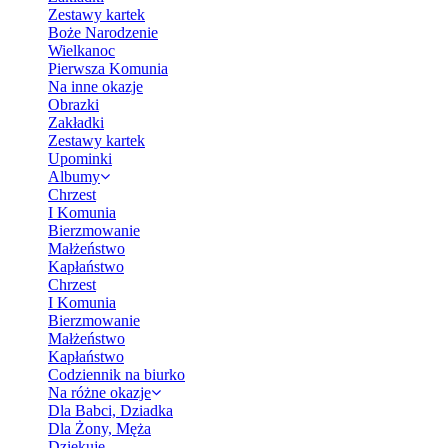
Zestawy kartek
Boże Narodzenie
Wielkanoc
Pierwsza Komunia
Na inne okazje
Obrazki
Zakładki
Zestawy kartek
Upominki
Albumy
Chrzest
I Komunia
Bierzmowanie
Małżeństwo
Kapłaństwo
Chrzest
I Komunia
Bierzmowanie
Małżeństwo
Kapłaństwo
Codziennik na biurko
Na różne okazje
Dla Babci, Dziadka
Dla Żony, Męża
Dziękuję