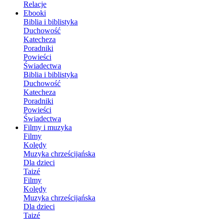
Relacje
Ebooki
Biblia i biblistyka
Duchowość
Katecheza
Poradniki
Powieści
Świadectwa
Biblia i biblistyka
Duchowość
Katecheza
Poradniki
Powieści
Świadectwa
Filmy i muzyka
Filmy
Kolędy
Muzyka chrześcijańska
Dla dzieci
Taizé
Filmy
Kolędy
Muzyka chrześcijańska
Dla dzieci
Taizé