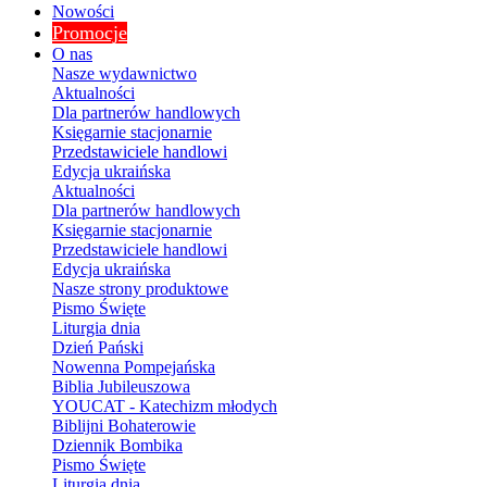
Nowości
Promocje
O nas
Nasze wydawnictwo
Aktualności
Dla partnerów handlowych
Księgarnie stacjonarnie
Przedstawiciele handlowi
Edycja ukraińska
Aktualności
Dla partnerów handlowych
Księgarnie stacjonarnie
Przedstawiciele handlowi
Edycja ukraińska
Nasze strony produktowe
Pismo Święte
Liturgia dnia
Dzień Pański
Nowenna Pompejańska
Biblia Jubileuszowa
YOUCAT - Katechizm młodych
Biblijni Bohaterowie
Dziennik Bombika
Pismo Święte
Liturgia dnia