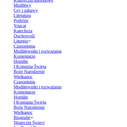
Książeczki kartonowe
Modlitwy
Gry i zabawy
Literatura
Podróże
Youcat
Katecheza
Duchowość
Liturgia
Czasopisma
Modlitewniki i rozważania
Komentarze
Homilie
I Komunia Święta
Boże Narodzenie
Wielkanoc
Czasopisma
Modlitewniki i rozważania
Komentarze
Homilie
I Komunia Święta
Boże Narodzenie
Wielkanoc
Biografie
Skuteczni Święci