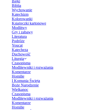
Bajki
Biblia
Wychowanie
Katechizm
Kolorowanki
Książeczki kartonowe
Modlitwy
Gry i zabawy
Literatura
Podróże
Youcat
Katecheza
Duchowość
Liturgia
Czasopisma
Modlitewniki i rozważania
Komentarze
Homilie
I Komunia Święta
Boże Narodzenie
Wielkanoc
Czasopisma
Modlitewniki i rozważania
Komentarze
Homilie