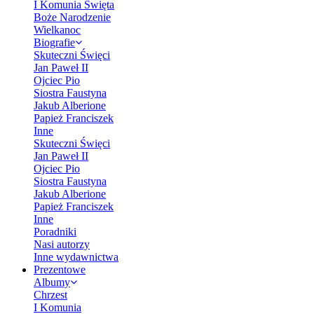
I Komunia Święta
Boże Narodzenie
Wielkanoc
Biografie
Skuteczni Święci
Jan Paweł II
Ojciec Pio
Siostra Faustyna
Jakub Alberione
Papież Franciszek
Inne
Skuteczni Święci
Jan Paweł II
Ojciec Pio
Siostra Faustyna
Jakub Alberione
Papież Franciszek
Inne
Poradniki
Nasi autorzy
Inne wydawnictwa
Prezentowe
Albumy
Chrzest
I Komunia