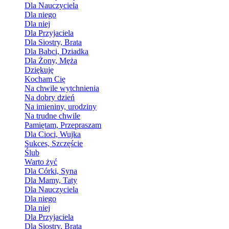
Dla Nauczyciela
Dla niego
Dla niej
Dla Przyjaciela
Dla Siostry, Brata
Dla Babci, Dziadka
Dla Żony, Męża
Dziękuję
Kocham Cię
Na chwile wytchnienia
Na dobry dzień
Na imieniny, urodziny
Na trudne chwile
Pamiętam, Przepraszam
Dla Cioci, Wujka
Sukces, Szczęście
Ślub
Warto żyć
Dla Córki, Syna
Dla Mamy, Taty
Dla Nauczyciela
Dla niego
Dla niej
Dla Przyjaciela
Dla Siostry, Brata