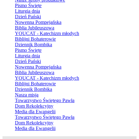
Pismo Święte
Liturgia dnia
Dzień Pański
Nowenna Pompejańska
Biblia Jubileuszowa
YOUCAT - Katechizm młodych
Biblijni Bohaterowie
Dziennik Bombika
Pismo Święte
Liturgia dnia
Dzień Pański
Nowenna Pompejańska
Biblia Jubileuszowa
YOUCAT - Katechizm młodych
Biblijni Bohaterowie
Dziennik Bombika
Nasza misja
Towarzystwo Świętego Pawła
Dom Rekolekcyjny
Media dla Ewangelii
Towarzystwo Świętego Pawła
Dom Rekolekcyjny
Media dla Ewangelii