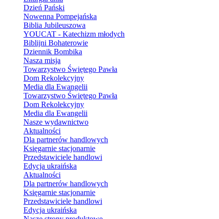
Dzień Pański
Nowenna Pompejańska
Biblia Jubileuszowa
YOUCAT - Katechizm młodych
Biblijni Bohaterowie
Dziennik Bombika
Nasza misja
Towarzystwo Świętego Pawła
Dom Rekolekcyjny
Media dla Ewangelii
Towarzystwo Świętego Pawła
Dom Rekolekcyjny
Media dla Ewangelii
Nasze wydawnictwo
Aktualności
Dla partnerów handlowych
Księgarnie stacjonarnie
Przedstawiciele handlowi
Edycja ukraińska
Aktualności
Dla partnerów handlowych
Księgarnie stacjonarnie
Przedstawiciele handlowi
Edycja ukraińska
Nasze strony produktowe