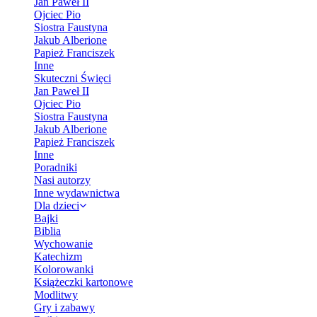
Jan Paweł II
Ojciec Pio
Siostra Faustyna
Jakub Alberione
Papież Franciszek
Inne
Skuteczni Święci
Jan Paweł II
Ojciec Pio
Siostra Faustyna
Jakub Alberione
Papież Franciszek
Inne
Poradniki
Nasi autorzy
Inne wydawnictwa
Dla dzieci
Bajki
Biblia
Wychowanie
Katechizm
Kolorowanki
Książeczki kartonowe
Modlitwy
Gry i zabawy