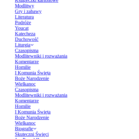
Książeczki kartonowe
Modlitwy
Gry i zabawy
Literatura
Podróże
Youcat
Katecheza
Duchowość
Liturgia
Czasopisma
Modlitewniki i rozważania
Komentarze
Homilie
I Komunia Święta
Boże Narodzenie
Wielkanoc
Czasopisma
Modlitewniki i rozważania
Komentarze
Homilie
I Komunia Święta
Boże Narodzenie
Wielkanoc
Biografie
Skuteczni Święci