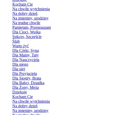
Kocham Cię
Na chwile wytchnienia
Na dobry dzień
Na imieniny, urodziny
Na trudne chwile
Pamiętam, Przepraszam
Dla Cioci, Wujka
Sukces, Szczęście
Ślub
Warto żyć
Dla Córki, Syna
Dla Mamy, Taty
Dla Nauczyciela
Dla niego
Dla niej
Dla Przyjaciela
Dla Siostry, Brata
Dla Babci, Dziadka
Dla Żony, Męża
Dziękuję
Kocham Cię
Na chwile wytchnienia
Na dobry dzień
Na imieniny, urodziny