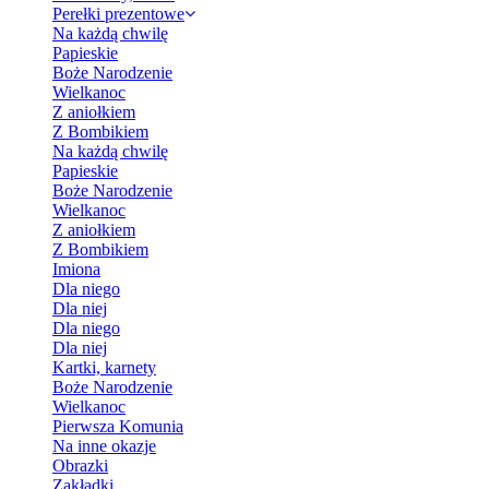
Perełki prezentowe
Na każdą chwilę
Papieskie
Boże Narodzenie
Wielkanoc
Z aniołkiem
Z Bombikiem
Na każdą chwilę
Papieskie
Boże Narodzenie
Wielkanoc
Z aniołkiem
Z Bombikiem
Imiona
Dla niego
Dla niej
Dla niego
Dla niej
Kartki, karnety
Boże Narodzenie
Wielkanoc
Pierwsza Komunia
Na inne okazje
Obrazki
Zakładki