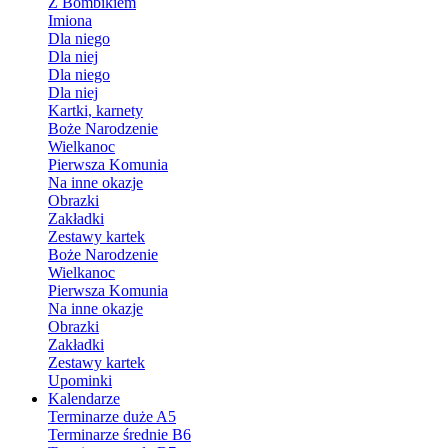
Z Bombikiem
Imiona
Dla niego
Dla niej
Dla niego
Dla niej
Kartki, karnety
Boże Narodzenie
Wielkanoc
Pierwsza Komunia
Na inne okazje
Obrazki
Zakładki
Zestawy kartek
Boże Narodzenie
Wielkanoc
Pierwsza Komunia
Na inne okazje
Obrazki
Zakładki
Zestawy kartek
Upominki
Kalendarze
Terminarze duże A5
Terminarze średnie B6