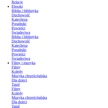
Relacje
Ebooki
Biblia i biblistyka
Duchowość
Katecheza
Poradniki
Powieści
Świadectwa
Biblia i biblistyka
Duchowość
Katecheza
Poradniki
Powieści
Świadectwa
Filmy i muzyka
Filmy
Kolędy
Muzyka chrześcijańska
Dla dzieci
Taizé
Filmy
Kolędy
Muzyka chrześcijańska
Dla dzieci
Taizé