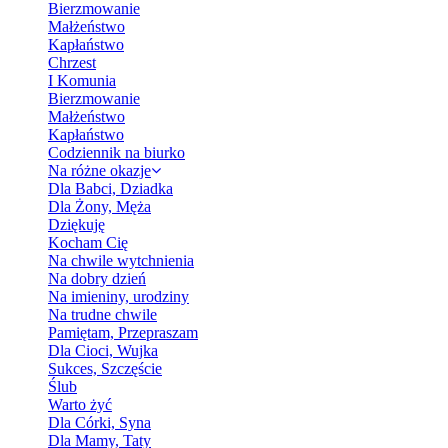
Bierzmowanie
Małżeństwo
Kapłaństwo
Chrzest
I Komunia
Bierzmowanie
Małżeństwo
Kapłaństwo
Codziennik na biurko
Na różne okazje
Dla Babci, Dziadka
Dla Żony, Męża
Dziękuję
Kocham Cię
Na chwile wytchnienia
Na dobry dzień
Na imieniny, urodziny
Na trudne chwile
Pamiętam, Przepraszam
Dla Cioci, Wujka
Sukces, Szczęście
Ślub
Warto żyć
Dla Córki, Syna
Dla Mamy, Taty