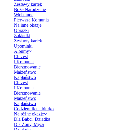
Zestawy kartek
Boże Narodzenie
Wielkanoc
Pierwsza Komunia
Na inne okazje
Obrazki
Zakładki
Zestawy kartek
Upominki
Albumy
Chrzest
I Komunia
Bierzmowanie
Małżeństwo
Kapłaństwo
Chrzest
I Komunia
Bierzmowanie
Małżeństwo
Kapłaństwo
Codziennik na biurko
Na różne okazje
Dla Babci, Dziadka
Dla Żony, Męża
Dziękuję