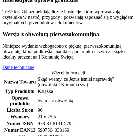
Treść książki uzupełniają liczne ilustracje, które wprowadzają
czytelnika w nastrój przygody i pozwalają zapoznać się z wyglądem
oryginalnych przedmiotów i dokumentów.
Wersja z obwolutą pierwszokomunijną
Niniejsze wydanie wzbogacono o piękną, pierwszokomunijną
obwolutę, która podkreśla charakter podarunku i czyni z książki
idealny prezent na I Komunię Świętą.
Dane techniczne
Więcej informacji
Skąd wiemy, że Jezus istniał naprawdę?
Nazwa Towaru
(obwoluta I Komunia św.)
Typ Produktu
Książka
Oprawa
twarda z obwolutą
produktu
Liczba Stron
96
Wymiary
21 x 25,5
Numer ISBN
978-83-8131-579-1
Numer EAN13
5907564033169