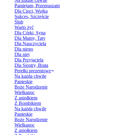
Na trudne chwile
Pamiętam, Przepraszam
Dla Cioci, Wujka
Sukces, Szczęście
Ślub
Warto żyć
Dla Córki, Syna
Dla Mamy, Taty
Dla Nauczyciela
Dla niego
Dla niej
Dla Przyjaciela
Dla Siostry, Brata
Perełki prezentowe
Na każdą chwilę
Papieskie
Boże Narodzenie
Wielkanoc
Z aniołkiem
Z Bombikiem
Na każdą chwilę
Papieskie
Boże Narodzenie
Wielkanoc
Z aniołkiem