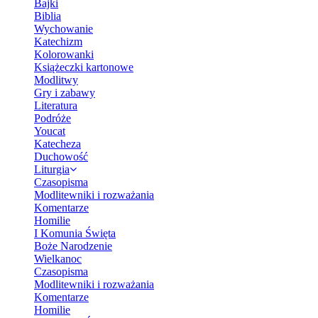
Bajki
Biblia
Wychowanie
Katechizm
Kolorowanki
Książeczki kartonowe
Modlitwy
Gry i zabawy
Literatura
Podróże
Youcat
Katecheza
Duchowość
Liturgia
Czasopisma
Modlitewniki i rozważania
Komentarze
Homilie
I Komunia Święta
Boże Narodzenie
Wielkanoc
Czasopisma
Modlitewniki i rozważania
Komentarze
Homilie