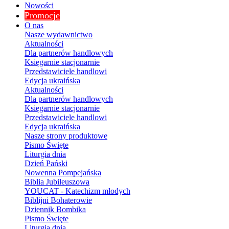
Nowości
Promocje
O nas
Nasze wydawnictwo
Aktualności
Dla partnerów handlowych
Księgarnie stacjonarnie
Przedstawiciele handlowi
Edycja ukraińska
Aktualności
Dla partnerów handlowych
Księgarnie stacjonarnie
Przedstawiciele handlowi
Edycja ukraińska
Nasze strony produktowe
Pismo Święte
Liturgia dnia
Dzień Pański
Nowenna Pompejańska
Biblia Jubileuszowa
YOUCAT - Katechizm młodych
Biblijni Bohaterowie
Dziennik Bombika
Pismo Święte
Liturgia dnia