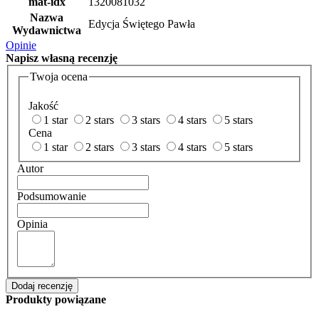
mat-idx
1320081032
Nazwa
Edycja Świętego Pawła
Wydawnictwa
Opinie
Napisz
własną recenzję
Twoja ocena
Jakość
1 star
2 stars
3 stars
4 stars
5 stars
Cena
1 star
2 stars
3 stars
4 stars
5 stars
Autor
Podsumowanie
Opinia
Dodaj recenzję
Produkty powiązane