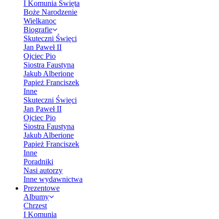
I Komunia Święta
Boże Narodzenie
Wielkanoc
Biografie
Skuteczni Święci
Jan Paweł II
Ojciec Pio
Siostra Faustyna
Jakub Alberione
Papież Franciszek
Inne
Skuteczni Święci
Jan Paweł II
Ojciec Pio
Siostra Faustyna
Jakub Alberione
Papież Franciszek
Inne
Poradniki
Nasi autorzy
Inne wydawnictwa
Prezentowe
Albumy
Chrzest
I Komunia