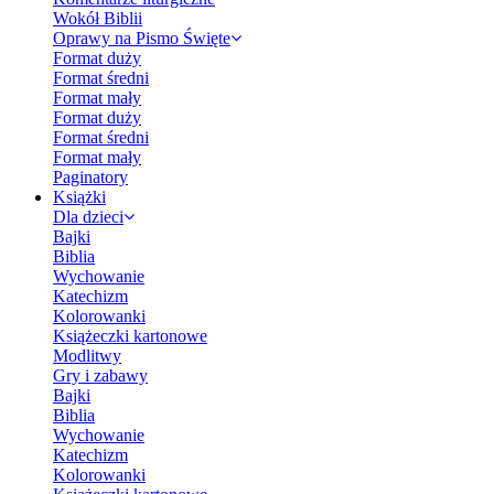
Wokół Biblii
Oprawy na Pismo Święte
Format duży
Format średni
Format mały
Format duży
Format średni
Format mały
Paginatory
Książki
Dla dzieci
Bajki
Biblia
Wychowanie
Katechizm
Kolorowanki
Książeczki kartonowe
Modlitwy
Gry i zabawy
Bajki
Biblia
Wychowanie
Katechizm
Kolorowanki