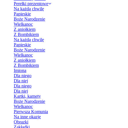
Perełki prezentowe
Na każdą chwilę
Papieskie
Boże Narodzenie
Wielkanoc
Z aniołkiem
Z Bombikiem
Na każdą chwilę
Papieskie
Boże Narodzenie
Wielkanoc
Z aniołkiem
Z Bombikiem
Imiona
Dla niego
Dla niej
Dla niego
Dla niej
Kartki, karnety
Boże Narodzenie
Wielkanoc
Pierwsza Komunia
Na inne okazje
Obrazki
Zakładki