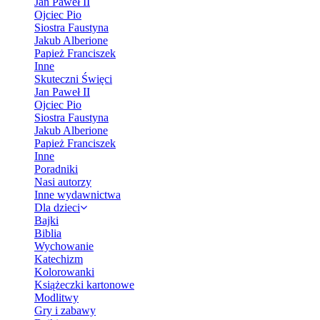
Jan Paweł II
Ojciec Pio
Siostra Faustyna
Jakub Alberione
Papież Franciszek
Inne
Skuteczni Święci
Jan Paweł II
Ojciec Pio
Siostra Faustyna
Jakub Alberione
Papież Franciszek
Inne
Poradniki
Nasi autorzy
Inne wydawnictwa
Dla dzieci
Bajki
Biblia
Wychowanie
Katechizm
Kolorowanki
Książeczki kartonowe
Modlitwy
Gry i zabawy