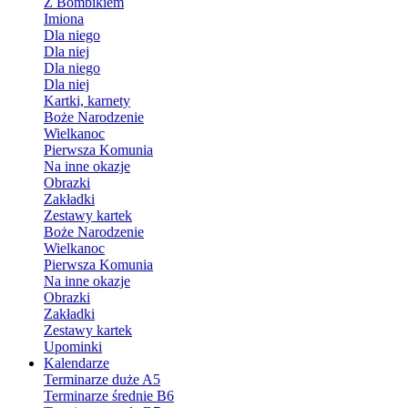
Z Bombikiem
Imiona
Dla niego
Dla niej
Dla niego
Dla niej
Kartki, karnety
Boże Narodzenie
Wielkanoc
Pierwsza Komunia
Na inne okazje
Obrazki
Zakładki
Zestawy kartek
Boże Narodzenie
Wielkanoc
Pierwsza Komunia
Na inne okazje
Obrazki
Zakładki
Zestawy kartek
Upominki
Kalendarze
Terminarze duże A5
Terminarze średnie B6