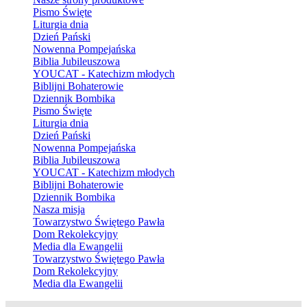
Pismo Święte
Liturgia dnia
Dzień Pański
Nowenna Pompejańska
Biblia Jubileuszowa
YOUCAT - Katechizm młodych
Biblijni Bohaterowie
Dziennik Bombika
Pismo Święte
Liturgia dnia
Dzień Pański
Nowenna Pompejańska
Biblia Jubileuszowa
YOUCAT - Katechizm młodych
Biblijni Bohaterowie
Dziennik Bombika
Nasza misja
Towarzystwo Świętego Pawła
Dom Rekolekcyjny
Media dla Ewangelii
Towarzystwo Świętego Pawła
Dom Rekolekcyjny
Media dla Ewangelii