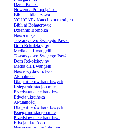
Dzień Pański
Nowenna Pompejańska
Biblia Jubileuszowa
YOUCAT - Katechizm młodych
Biblijni Bohaterowie
Dziennik Bombika
Nasza misja
Towarzystwo Świętego Pawła
Dom Rekolekcyjny
Media dla Ewangelii
Towarzystwo Świętego Pawła
Dom Rekolekcyjny
Media dla Ewangelii
Nasze wydawnictwo
Aktualności
Dla partnerów handlowych
Księgarnie stacjonarnie
Przedstawiciele handlowi
Edycja ukraińska
Aktualności
Dla partnerów handlowych
Księgarnie stacjonarnie
Przedstawiciele handlowi
Edycja ukraińska
Nasze strony produktowe