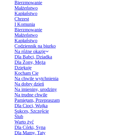
Bierzmowanie
Małżeństwo
Kapłaństwo
Chrzest
I Komunia
Bierzmowanie
Małżeństwo
Kapłaństwo
Codziennik na biurko
Na różne okazje
Dla Babci, Dziadka
Dla Żony, Męża
Dziękuję
Kocham Cię
Na chwile wytchnienia
Na dobry dzień
Na imieniny, urodziny
Na trudne chwile
Pamiętam, Przepraszam
Dla Cioci, Wujka
Sukces, Szczęście
Ślub
Warto żyć
Dla Córki, Syna
Dla Mamy, Taty