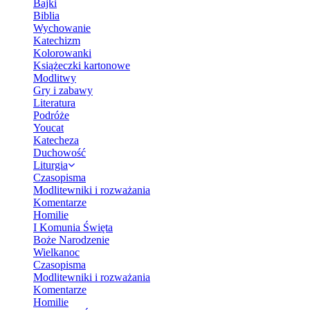
Bajki
Biblia
Wychowanie
Katechizm
Kolorowanki
Książeczki kartonowe
Modlitwy
Gry i zabawy
Literatura
Podróże
Youcat
Katecheza
Duchowość
Liturgia
Czasopisma
Modlitewniki i rozważania
Komentarze
Homilie
I Komunia Święta
Boże Narodzenie
Wielkanoc
Czasopisma
Modlitewniki i rozważania
Komentarze
Homilie