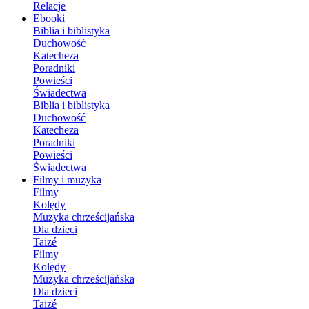
Relacje
Ebooki
Biblia i biblistyka
Duchowość
Katecheza
Poradniki
Powieści
Świadectwa
Biblia i biblistyka
Duchowość
Katecheza
Poradniki
Powieści
Świadectwa
Filmy i muzyka
Filmy
Kolędy
Muzyka chrześcijańska
Dla dzieci
Taizé
Filmy
Kolędy
Muzyka chrześcijańska
Dla dzieci
Taizé