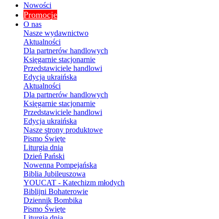
Nowości
Promocje
O nas
Nasze wydawnictwo
Aktualności
Dla partnerów handlowych
Księgarnie stacjonarnie
Przedstawiciele handlowi
Edycja ukraińska
Aktualności
Dla partnerów handlowych
Księgarnie stacjonarnie
Przedstawiciele handlowi
Edycja ukraińska
Nasze strony produktowe
Pismo Święte
Liturgia dnia
Dzień Pański
Nowenna Pompejańska
Biblia Jubileuszowa
YOUCAT - Katechizm młodych
Biblijni Bohaterowie
Dziennik Bombika
Pismo Święte
Liturgia dnia