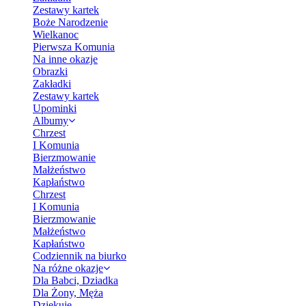
Zestawy kartek
Boże Narodzenie
Wielkanoc
Pierwsza Komunia
Na inne okazje
Obrazki
Zakładki
Zestawy kartek
Upominki
Albumy
Chrzest
I Komunia
Bierzmowanie
Małżeństwo
Kapłaństwo
Chrzest
I Komunia
Bierzmowanie
Małżeństwo
Kapłaństwo
Codziennik na biurko
Na różne okazje
Dla Babci, Dziadka
Dla Żony, Męża
Dziękuję