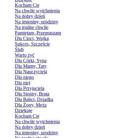
Kocham Cię
Na chwile wytchnienia
Na dobry dzień
Na imieniny, urodziny
Na trudne chwile
Pamiętam, Przepraszam
Dla Cioci, Wujka
Sukces, Szczęście
Ślub
Warto żyć
Dla Córki, Syna
Dla Mamy, Taty
Dla Nauczyciela
Dla niego
Dla niej
Dla Przyjaciela
Dla Siostry, Brata
Dla Babci, Dziadka
Dla Żony, Męża
Dziękuję
Kocham Cię
Na chwile wytchnienia
Na dobry dzień
Na imieniny, urodziny