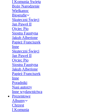
I Komunia Święta
Boże Narodzenie
Wielkanoc
Biografie
Skuteczni Święci
Jan Paweł II
Ojciec Pio
Siostra Faustyna
Jakub Alberione
Papież Franciszek
Inne
Skuteczni Święci
Jan Paweł II
Ojciec Pio
Siostra Faustyna
Jakub Alberione
Papież Franciszek
Inne
Poradniki
Nasi autorzy
Inne wydawnictwa
Prezentowe
Albumy
Chrzest
I Komunia