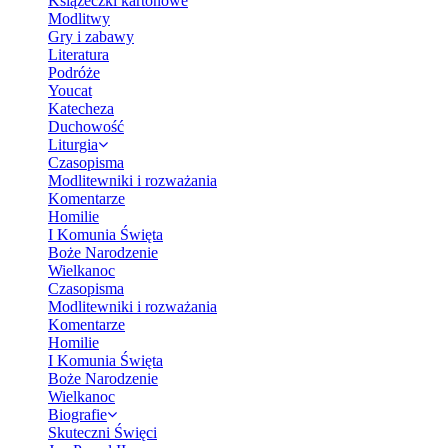
Książeczki kartonowe
Modlitwy
Gry i zabawy
Literatura
Podróże
Youcat
Katecheza
Duchowość
Liturgia
Czasopisma
Modlitewniki i rozważania
Komentarze
Homilie
I Komunia Święta
Boże Narodzenie
Wielkanoc
Czasopisma
Modlitewniki i rozważania
Komentarze
Homilie
I Komunia Święta
Boże Narodzenie
Wielkanoc
Biografie
Skuteczni Święci