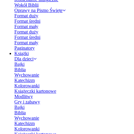
Wokół Biblii
Oprawy na Pismo Święte
Format duży
Format średni
Format mały
Format duży
Format średni
Format mały
Paginatory
Książki
Dla dzieci
Bajki
Biblia
Wychowanie
Katechizm
Kolorowanki
Książeczki kartonowe
Modlitwy
Gry i zabawy
Bajki
Biblia
Wychowanie
Katechizm
Kolorowanki