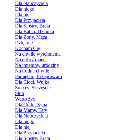
Dla Nauczyciela
Dla niego
Dla niej
Dla Przyjaciela
Dla Siostry, Brata
Dla Babci, Dziadka
Dla Żony, Męża
Dziękuję
Kocham Cię
Na chwile wytchnienia
Na dobry dzień
Na imieniny, urodziny
Na trudne chwile
Pamiętam, Przepraszam
Dla Cioci, Wujka
Sukces, Szczęście
Ślub
Warto żyć
Dla Córki, Syna
Dla Mamy, Taty
Dla Nauczyciela
Dla niego
Dla niej
Dla Przyjaciela
Dla Siostry, Brata