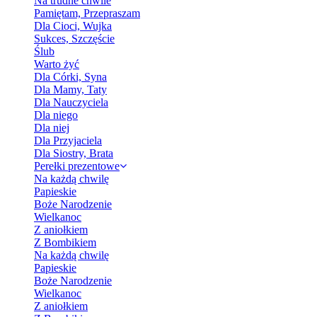
Na trudne chwile
Pamiętam, Przepraszam
Dla Cioci, Wujka
Sukces, Szczęście
Ślub
Warto żyć
Dla Córki, Syna
Dla Mamy, Taty
Dla Nauczyciela
Dla niego
Dla niej
Dla Przyjaciela
Dla Siostry, Brata
Perełki prezentowe
Na każdą chwilę
Papieskie
Boże Narodzenie
Wielkanoc
Z aniołkiem
Z Bombikiem
Na każdą chwilę
Papieskie
Boże Narodzenie
Wielkanoc
Z aniołkiem