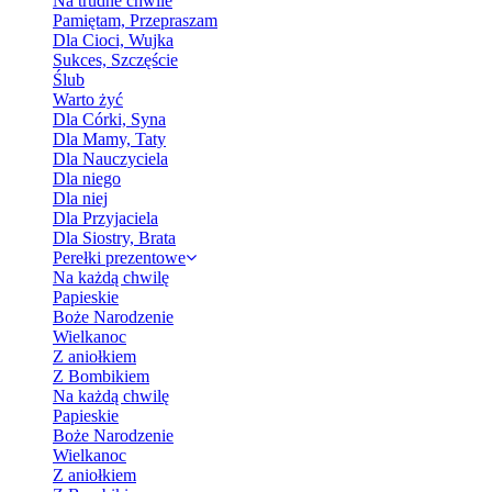
Na trudne chwile
Pamiętam, Przepraszam
Dla Cioci, Wujka
Sukces, Szczęście
Ślub
Warto żyć
Dla Córki, Syna
Dla Mamy, Taty
Dla Nauczyciela
Dla niego
Dla niej
Dla Przyjaciela
Dla Siostry, Brata
Perełki prezentowe
Na każdą chwilę
Papieskie
Boże Narodzenie
Wielkanoc
Z aniołkiem
Z Bombikiem
Na każdą chwilę
Papieskie
Boże Narodzenie
Wielkanoc
Z aniołkiem