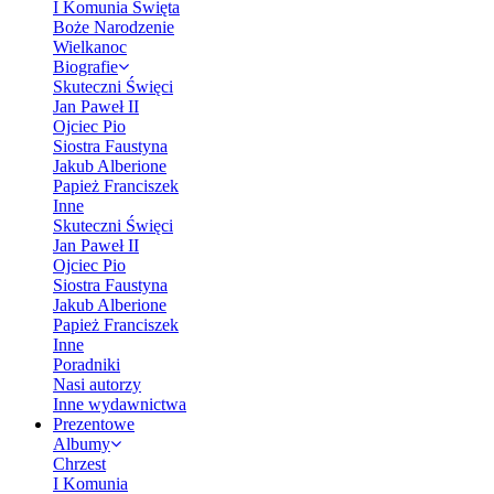
I Komunia Święta
Boże Narodzenie
Wielkanoc
Biografie
Skuteczni Święci
Jan Paweł II
Ojciec Pio
Siostra Faustyna
Jakub Alberione
Papież Franciszek
Inne
Skuteczni Święci
Jan Paweł II
Ojciec Pio
Siostra Faustyna
Jakub Alberione
Papież Franciszek
Inne
Poradniki
Nasi autorzy
Inne wydawnictwa
Prezentowe
Albumy
Chrzest
I Komunia