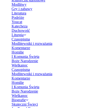
Książeczki kartonowe
Modlitwy
Gry i zabawy
Literatura
Podróże
Youcat
Katecheza
Duchowość
Liturgia
Czasopisma
Modlitewniki i rozważania
Komentarze
Homilie
I Komunia Święta
Boże Narodzenie
Wielkanoc
Czasopisma
Modlitewniki i rozważania
Komentarze
Homilie
I Komunia Święta
Boże Narodzenie
Wielkanoc
Biografie
Skuteczni Święci