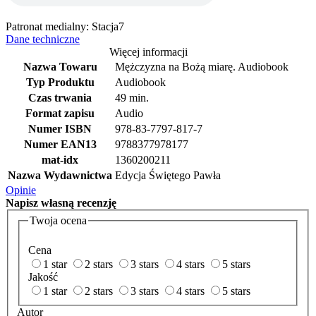
Patronat medialny: Stacja7
Dane techniczne
Więcej informacji
Nazwa Towaru
Mężczyzna na Bożą miarę. Audiobook
Typ Produktu
Audiobook
Czas trwania
49 min.
Format zapisu
Audio
Numer ISBN
978-83-7797-817-7
Numer EAN13
9788377978177
mat-idx
1360200211
Nazwa Wydawnictwa
Edycja Świętego Pawła
Opinie
Napisz
własną recenzję
Twoja ocena
Cena
1 star
2 stars
3 stars
4 stars
5 stars
Jakość
1 star
2 stars
3 stars
4 stars
5 stars
Autor