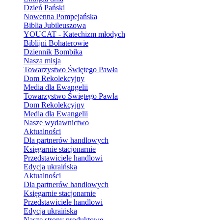
Dzień Pański
Nowenna Pompejańska
Biblia Jubileuszowa
YOUCAT - Katechizm młodych
Biblijni Bohaterowie
Dziennik Bombika
Nasza misja
Towarzystwo Świętego Pawła
Dom Rekolekcyjny
Media dla Ewangelii
Towarzystwo Świętego Pawła
Dom Rekolekcyjny
Media dla Ewangelii
Nasze wydawnictwo
Aktualności
Dla partnerów handlowych
Księgarnie stacjonarnie
Przedstawiciele handlowi
Edycja ukraińska
Aktualności
Dla partnerów handlowych
Księgarnie stacjonarnie
Przedstawiciele handlowi
Edycja ukraińska
Nasze strony produktowe