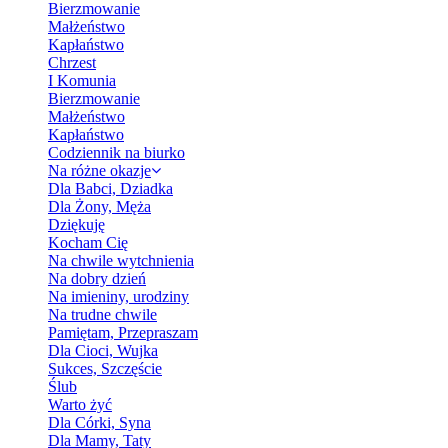
Bierzmowanie
Małżeństwo
Kapłaństwo
Chrzest
I Komunia
Bierzmowanie
Małżeństwo
Kapłaństwo
Codziennik na biurko
Na różne okazje
Dla Babci, Dziadka
Dla Żony, Męża
Dziękuję
Kocham Cię
Na chwile wytchnienia
Na dobry dzień
Na imieniny, urodziny
Na trudne chwile
Pamiętam, Przepraszam
Dla Cioci, Wujka
Sukces, Szczęście
Ślub
Warto żyć
Dla Córki, Syna
Dla Mamy, Taty