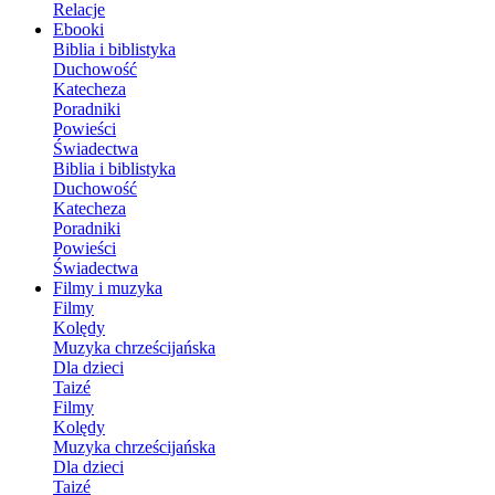
Relacje
Ebooki
Biblia i biblistyka
Duchowość
Katecheza
Poradniki
Powieści
Świadectwa
Biblia i biblistyka
Duchowość
Katecheza
Poradniki
Powieści
Świadectwa
Filmy i muzyka
Filmy
Kolędy
Muzyka chrześcijańska
Dla dzieci
Taizé
Filmy
Kolędy
Muzyka chrześcijańska
Dla dzieci
Taizé