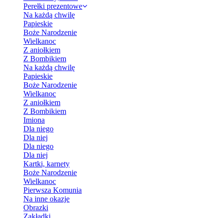
Perełki prezentowe
Na każdą chwilę
Papieskie
Boże Narodzenie
Wielkanoc
Z aniołkiem
Z Bombikiem
Na każdą chwilę
Papieskie
Boże Narodzenie
Wielkanoc
Z aniołkiem
Z Bombikiem
Imiona
Dla niego
Dla niej
Dla niego
Dla niej
Kartki, karnety
Boże Narodzenie
Wielkanoc
Pierwsza Komunia
Na inne okazje
Obrazki
Zakładki