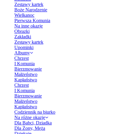
Zestawy kartek
Boże Narodzenie
Wielkanoc
Pierwsza Komunia
Na inne okazje
Obrazki
Zakładki
Zestawy kartek
Upominki
Albumy
Chrzest
I Komunia
Bierzmowanie
Małżeństwo
Kapłaństwo
Chrzest
I Komunia
Bierzmowanie
Małżeństwo
Kapłaństwo
Codziennik na biurko
Na różne okazje
Dla Babci, Dziadka
Dla Żony, Męża
Dziękuję