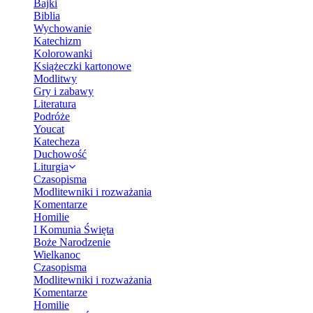
Bajki
Biblia
Wychowanie
Katechizm
Kolorowanki
Książeczki kartonowe
Modlitwy
Gry i zabawy
Literatura
Podróże
Youcat
Katecheza
Duchowość
Liturgia
Czasopisma
Modlitewniki i rozważania
Komentarze
Homilie
I Komunia Święta
Boże Narodzenie
Wielkanoc
Czasopisma
Modlitewniki i rozważania
Komentarze
Homilie