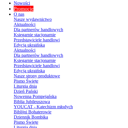
Nowości
Promocje
O nas
Nasze wydawnictwo
Aktualności
Dla partnerów handlowych
Księgarnie stacjonarnie
Przedstawiciele handlowi
Edycja ukraińska
Aktualności
Dla partnerów handlowych
Księgarnie stacjonarnie
Przedstawiciele handlowi
Edycja ukraińska
Nasze strony produktowe
Pismo Święte
Liturgia dnia
Dzień Pański
Nowenna Pompejańska
Biblia Jubileuszowa
YOUCAT - Katechizm młodych
Biblijni Bohaterowie
Dziennik Bombika
Pismo Święte
Liturgia dnia