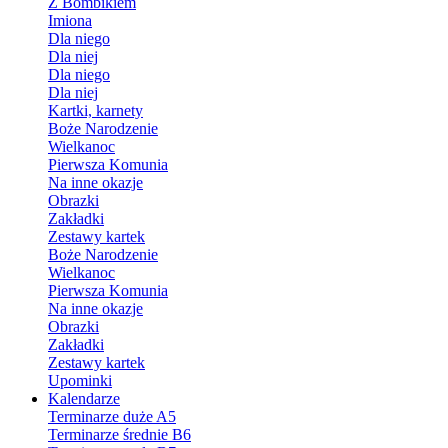
Z Bombikiem
Imiona
Dla niego
Dla niej
Dla niego
Dla niej
Kartki, karnety
Boże Narodzenie
Wielkanoc
Pierwsza Komunia
Na inne okazje
Obrazki
Zakładki
Zestawy kartek
Boże Narodzenie
Wielkanoc
Pierwsza Komunia
Na inne okazje
Obrazki
Zakładki
Zestawy kartek
Upominki
Kalendarze
Terminarze duże A5
Terminarze średnie B6