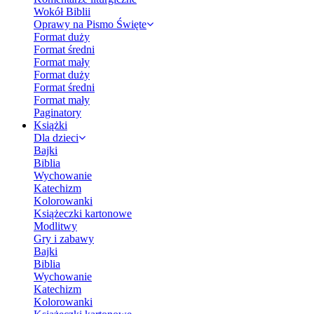
Wokół Biblii
Oprawy na Pismo Święte
Format duży
Format średni
Format mały
Format duży
Format średni
Format mały
Paginatory
Książki
Dla dzieci
Bajki
Biblia
Wychowanie
Katechizm
Kolorowanki
Książeczki kartonowe
Modlitwy
Gry i zabawy
Bajki
Biblia
Wychowanie
Katechizm
Kolorowanki