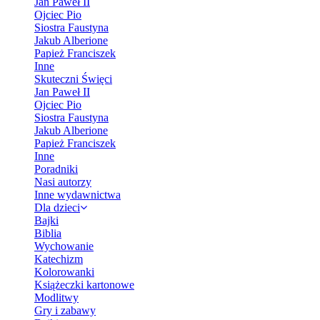
Jan Paweł II
Ojciec Pio
Siostra Faustyna
Jakub Alberione
Papież Franciszek
Inne
Skuteczni Święci
Jan Paweł II
Ojciec Pio
Siostra Faustyna
Jakub Alberione
Papież Franciszek
Inne
Poradniki
Nasi autorzy
Inne wydawnictwa
Dla dzieci
Bajki
Biblia
Wychowanie
Katechizm
Kolorowanki
Książeczki kartonowe
Modlitwy
Gry i zabawy