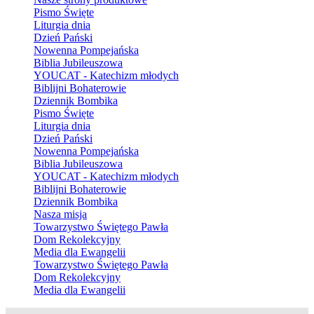
Pismo Święte
Liturgia dnia
Dzień Pański
Nowenna Pompejańska
Biblia Jubileuszowa
YOUCAT - Katechizm młodych
Biblijni Bohaterowie
Dziennik Bombika
Pismo Święte
Liturgia dnia
Dzień Pański
Nowenna Pompejańska
Biblia Jubileuszowa
YOUCAT - Katechizm młodych
Biblijni Bohaterowie
Dziennik Bombika
Nasza misja
Towarzystwo Świętego Pawła
Dom Rekolekcyjny
Media dla Ewangelii
Towarzystwo Świętego Pawła
Dom Rekolekcyjny
Media dla Ewangelii