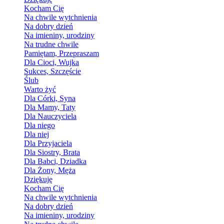
Kocham Cię
Na chwile wytchnienia
Na dobry dzień
Na imieniny, urodziny
Na trudne chwile
Pamiętam, Przepraszam
Dla Cioci, Wujka
Sukces, Szczęście
Ślub
Warto żyć
Dla Córki, Syna
Dla Mamy, Taty
Dla Nauczyciela
Dla niego
Dla niej
Dla Przyjaciela
Dla Siostry, Brata
Dla Babci, Dziadka
Dla Żony, Męża
Dziękuję
Kocham Cię
Na chwile wytchnienia
Na dobry dzień
Na imieniny, urodziny