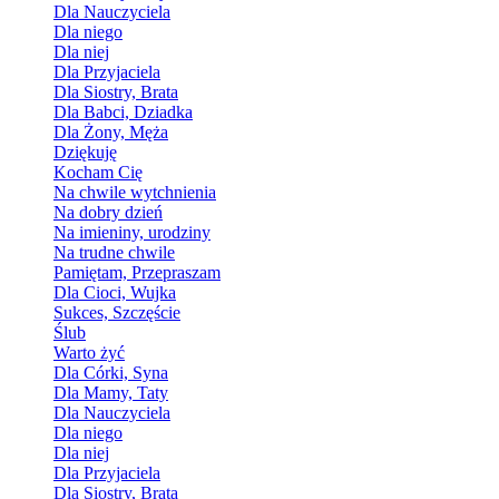
Dla Nauczyciela
Dla niego
Dla niej
Dla Przyjaciela
Dla Siostry, Brata
Dla Babci, Dziadka
Dla Żony, Męża
Dziękuję
Kocham Cię
Na chwile wytchnienia
Na dobry dzień
Na imieniny, urodziny
Na trudne chwile
Pamiętam, Przepraszam
Dla Cioci, Wujka
Sukces, Szczęście
Ślub
Warto żyć
Dla Córki, Syna
Dla Mamy, Taty
Dla Nauczyciela
Dla niego
Dla niej
Dla Przyjaciela
Dla Siostry, Brata