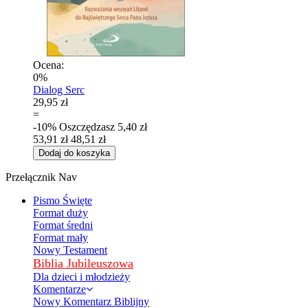
Ocena:
0%
Dialog Serc
29,95 zł
=
-10%
Oszczędzasz
5,40 zł
53,91 zł
48,51 zł
Dodaj do koszyka
Przełącznik Nav
Pismo Święte
Format duży
Format średni
Format mały
Nowy Testament
Biblia Jubileuszowa
Dla dzieci i młodzieży
Komentarze
Nowy Komentarz Biblijny