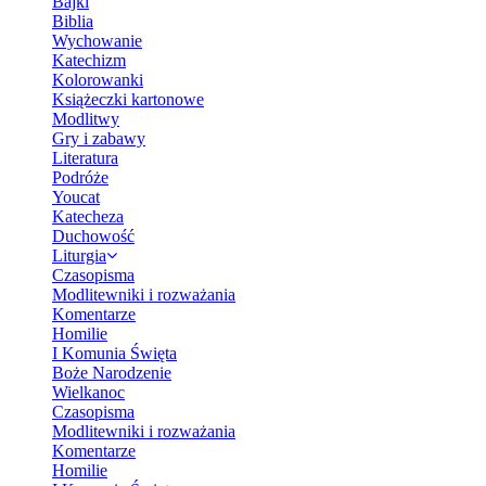
Bajki
Biblia
Wychowanie
Katechizm
Kolorowanki
Książeczki kartonowe
Modlitwy
Gry i zabawy
Literatura
Podróże
Youcat
Katecheza
Duchowość
Liturgia
Czasopisma
Modlitewniki i rozważania
Komentarze
Homilie
I Komunia Święta
Boże Narodzenie
Wielkanoc
Czasopisma
Modlitewniki i rozważania
Komentarze
Homilie