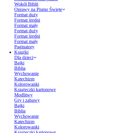
Wokół Biblii
Oprawy na Pismo Święte
Format duży
Format średni
Format mały
Format duży
Format średni
Format mały
Paginatory
Książki
Dla dzieci
Bajki
Biblia
Wychowanie
Katechizm
Kolorowanki
Książeczki kartonowe
Modlitwy
Gry i zabawy
Bajki
Biblia
Wychowanie
Katechizm
Kolorowanki
Książeczki kartonowe