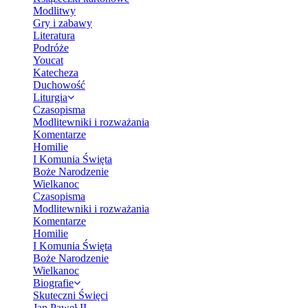
Modlitwy
Gry i zabawy
Literatura
Podróże
Youcat
Katecheza
Duchowość
Liturgia
Czasopisma
Modlitewniki i rozważania
Komentarze
Homilie
I Komunia Święta
Boże Narodzenie
Wielkanoc
Czasopisma
Modlitewniki i rozważania
Komentarze
Homilie
I Komunia Święta
Boże Narodzenie
Wielkanoc
Biografie
Skuteczni Święci
Jan Paweł II