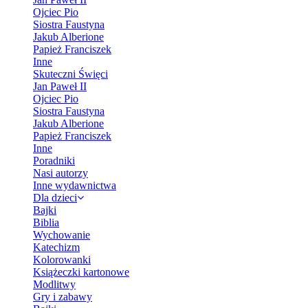
Ojciec Pio
Siostra Faustyna
Jakub Alberione
Papież Franciszek
Inne
Skuteczni Święci
Jan Paweł II
Ojciec Pio
Siostra Faustyna
Jakub Alberione
Papież Franciszek
Inne
Poradniki
Nasi autorzy
Inne wydawnictwa
Dla dzieci
Bajki
Biblia
Wychowanie
Katechizm
Kolorowanki
Książeczki kartonowe
Modlitwy
Gry i zabawy