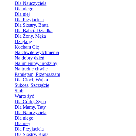
Dla Nauczyciela
Dla niego
Dla niej
Dla Przyjaciela
Dla Siostry, Brata
Dla Babci, Dziadka
Dla Żony, Męża
Dziękuję
Kocham Cię
Na chwile wytchnienia
Na dobry dzień
Na imieniny, urodziny
Na trudne chwile
Pamiętam, Przepraszam
Dla Cioci, Wujka
Sukces, Szczęście
Ślub
Warto żyć
Dla Córki, Syna
Dla Mamy, Taty
Dla Nauczyciela
Dla niego
Dla niej
Dla Przyjaciela
Dla Siostry, Brata