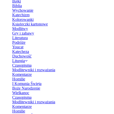
Bajki
Biblia
Wychowanie
Katechizm
Kolorowanki
Książeczki kartonowe
Modlitwy
Gry i zabawy
Literatura
Podróże
Youcat
Katecheza
Duchowość
Liturgia
Czasopisma
Modlitewniki i rozważania
Komentarze
Homilie
I Komunia Święta
Boże Narodzenie
Wielkanoc
Czasopisma
Modlitewniki i rozważania
Komentarze
Homilie