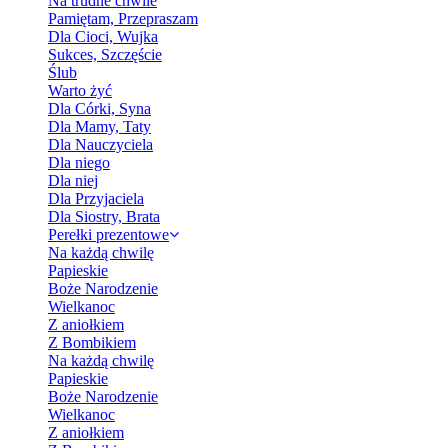
Na trudne chwile
Pamiętam, Przepraszam
Dla Cioci, Wujka
Sukces, Szczęście
Ślub
Warto żyć
Dla Córki, Syna
Dla Mamy, Taty
Dla Nauczyciela
Dla niego
Dla niej
Dla Przyjaciela
Dla Siostry, Brata
Perełki prezentowe
Na każdą chwilę
Papieskie
Boże Narodzenie
Wielkanoc
Z aniołkiem
Z Bombikiem
Na każdą chwilę
Papieskie
Boże Narodzenie
Wielkanoc
Z aniołkiem