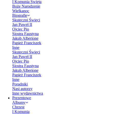
I Komunia Święta
Boże Narodzenie
Wielkanoc
Biografie
Skuteczni Święci
Jan Paweł II
Ojciec Pio
Siostra Faustyna
Jakub Alberione
Papież Franciszek
Inne
Skuteczni Święci
Jan Paweł II
Ojciec Pio
Siostra Faustyna
Jakub Alberione
Papież Franciszek
Inne
Poradniki
Nasi autorzy
Inne wydawnictwa
Prezentowe
Albumy
Chrzest
I Komunia