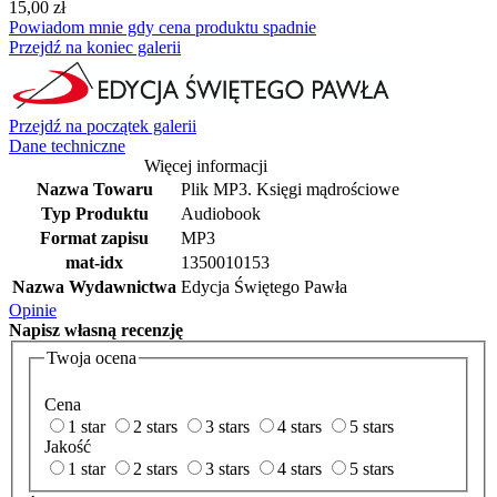
15,00 zł
Powiadom mnie gdy cena produktu spadnie
Przejdź na koniec galerii
Przejdź na początek galerii
Dane techniczne
Więcej informacji
Nazwa Towaru
Plik MP3. Księgi mądrościowe
Typ Produktu
Audiobook
Format zapisu
MP3
mat-idx
1350010153
Nazwa Wydawnictwa
Edycja Świętego Pawła
Opinie
Napisz
własną recenzję
Twoja ocena
Cena
1 star
2 stars
3 stars
4 stars
5 stars
Jakość
1 star
2 stars
3 stars
4 stars
5 stars