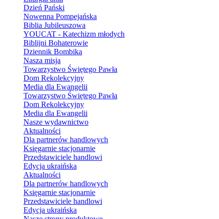
Dzień Pański
Nowenna Pompejańska
Biblia Jubileuszowa
YOUCAT - Katechizm młodych
Biblijni Bohaterowie
Dziennik Bombika
Nasza misja
Towarzystwo Świętego Pawła
Dom Rekolekcyjny
Media dla Ewangelii
Towarzystwo Świętego Pawła
Dom Rekolekcyjny
Media dla Ewangelii
Nasze wydawnictwo
Aktualności
Dla partnerów handlowych
Księgarnie stacjonarnie
Przedstawiciele handlowi
Edycja ukraińska
Aktualności
Dla partnerów handlowych
Księgarnie stacjonarnie
Przedstawiciele handlowi
Edycja ukraińska
Nasze strony produktowe