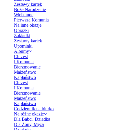
Zestawy kartek
Boże Narodzenie
Wielkanoc
Pierwsza Komunia
Na inne okazje
Obrazki
Zakładki
Zestawy kartek
Upominki
Albumy
Chrzest
I Komunia
Bierzmowanie
Małżeństwo
Kapłaństwo
Chrzest
I Komunia
Bierzmowanie
Małżeństwo
Kapłaństwo
Codziennik na biurko
Na różne okazje
Dla Babci, Dziadka
Dla Żony, Męża
Dziękuję