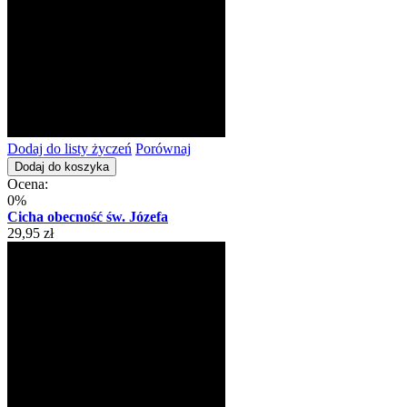
Dodaj do listy życzeń
Porównaj
Dodaj do koszyka
Ocena:
0%
Cicha obecność św. Józefa
29,95 zł