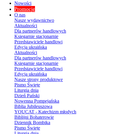
Nowości
Promocje
O nas
Nasze wydawnictwo
Aktualności
Dla partnerów handlowych
Księgarnie stacjonarnie
Przedstawiciele handlowi
Edycja ukraińska
Aktualności
Dla partnerów handlowych
Księgarnie stacjonarnie
Przedstawiciele handlowi
Edycja ukraińska
Nasze strony produktowe
Pismo Święte
Liturgia dnia
Dzień Pański
Nowenna Pompejańska
Biblia Jubileuszowa
YOUCAT - Katechizm młodych
Biblijni Bohaterowie
Dziennik Bombika
Pismo Święte
Liturgia dnia