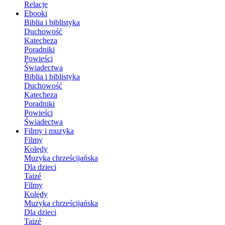
Relacje
Ebooki
Biblia i biblistyka
Duchowość
Katecheza
Poradniki
Powieści
Świadectwa
Biblia i biblistyka
Duchowość
Katecheza
Poradniki
Powieści
Świadectwa
Filmy i muzyka
Filmy
Kolędy
Muzyka chrześcijańska
Dla dzieci
Taizé
Filmy
Kolędy
Muzyka chrześcijańska
Dla dzieci
Taizé