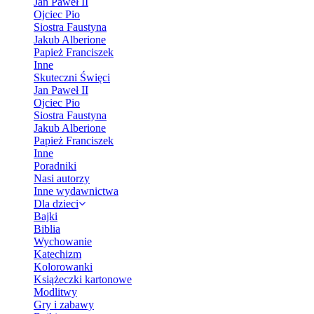
Jan Paweł II
Ojciec Pio
Siostra Faustyna
Jakub Alberione
Papież Franciszek
Inne
Skuteczni Święci
Jan Paweł II
Ojciec Pio
Siostra Faustyna
Jakub Alberione
Papież Franciszek
Inne
Poradniki
Nasi autorzy
Inne wydawnictwa
Dla dzieci
Bajki
Biblia
Wychowanie
Katechizm
Kolorowanki
Książeczki kartonowe
Modlitwy
Gry i zabawy