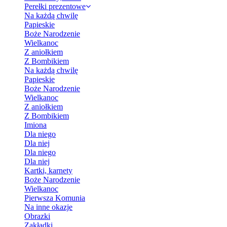
Perełki prezentowe
Na każdą chwilę
Papieskie
Boże Narodzenie
Wielkanoc
Z aniołkiem
Z Bombikiem
Na każdą chwilę
Papieskie
Boże Narodzenie
Wielkanoc
Z aniołkiem
Z Bombikiem
Imiona
Dla niego
Dla niej
Dla niego
Dla niej
Kartki, karnety
Boże Narodzenie
Wielkanoc
Pierwsza Komunia
Na inne okazje
Obrazki
Zakładki