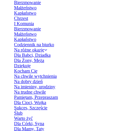
Bierzmowanie
Małżeństwo
Kapłaństwo
Chrzest
I Komunia
Bierzmowanie
Małżeństwo
Kapłaństwo
Codziennik na biurko
Na różne okazje
Dla Babci, Dziadka
Dla Żony, Męża
Dziękuję
Kocham Cię
Na chwile wytchnienia
Na dobry dzień
Na imieniny, urodziny
Na trudne chwile
Pamiętam, Przepraszam
Dla Cioci, Wujka
Sukces, Szczęście
Ślub
Warto żyć
Dla Córki, Syna
Dla Mamy, Taty