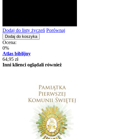
Dodaj do listy życzeń
Porównaj
Dodaj do koszyka
Ocena:
0%
Atlas biblijny
64,95 zł
Inni klienci oglądali również