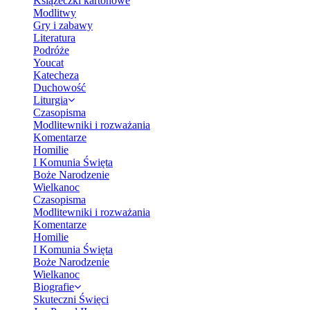
Książeczki kartonowe
Modlitwy
Gry i zabawy
Literatura
Podróże
Youcat
Katecheza
Duchowość
Liturgia
Czasopisma
Modlitewniki i rozważania
Komentarze
Homilie
I Komunia Święta
Boże Narodzenie
Wielkanoc
Czasopisma
Modlitewniki i rozważania
Komentarze
Homilie
I Komunia Święta
Boże Narodzenie
Wielkanoc
Biografie
Skuteczni Święci