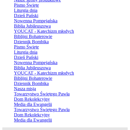
Pismo Święte
Liturgia dnia
Dzień Pański
Nowenna Pompejańska
Biblia Jubileuszowa
YOUCAT - Katechizm młodych
Biblijni Bohaterowie
Dziennik Bombika
Pismo Święte
Liturgia dnia
Dzień Pański
Nowenna Pompejańska
Biblia Jubileuszowa
YOUCAT - Katechizm młodych
Biblijni Bohaterowie
Dziennik Bombika
Nasza misja
Towarzystwo Świętego Pawła
Dom Rekolekcyjny
Media dla Ewangelii
Towarzystwo Świętego Pawła
Dom Rekolekcyjny
Media dla Ewangelii