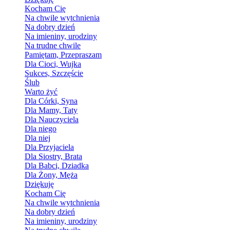
Kocham Cię
Na chwile wytchnienia
Na dobry dzień
Na imieniny, urodziny
Na trudne chwile
Pamiętam, Przepraszam
Dla Cioci, Wujka
Sukces, Szczęście
Ślub
Warto żyć
Dla Córki, Syna
Dla Mamy, Taty
Dla Nauczyciela
Dla niego
Dla niej
Dla Przyjaciela
Dla Siostry, Brata
Dla Babci, Dziadka
Dla Żony, Męża
Dziękuję
Kocham Cię
Na chwile wytchnienia
Na dobry dzień
Na imieniny, urodziny