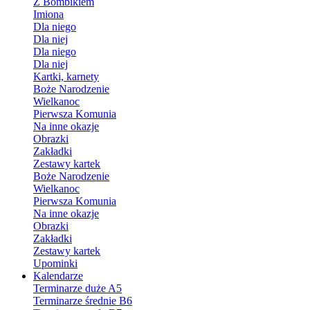
Z Bombikiem
Imiona
Dla niego
Dla niej
Dla niego
Dla niej
Kartki, karnety
Boże Narodzenie
Wielkanoc
Pierwsza Komunia
Na inne okazje
Obrazki
Zakładki
Zestawy kartek
Boże Narodzenie
Wielkanoc
Pierwsza Komunia
Na inne okazje
Obrazki
Zakładki
Zestawy kartek
Upominki
Kalendarze
Terminarze duże A5
Terminarze średnie B6