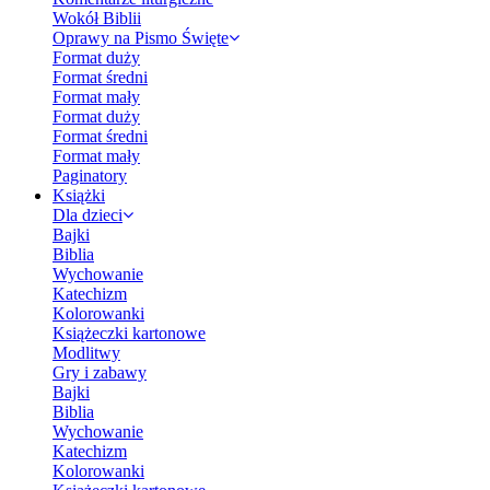
Wokół Biblii
Oprawy na Pismo Święte
Format duży
Format średni
Format mały
Format duży
Format średni
Format mały
Paginatory
Książki
Dla dzieci
Bajki
Biblia
Wychowanie
Katechizm
Kolorowanki
Książeczki kartonowe
Modlitwy
Gry i zabawy
Bajki
Biblia
Wychowanie
Katechizm
Kolorowanki