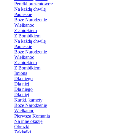
Perełki prezentowe
Na każdą chwilę
Papieskie
Boże Narodzenie
Wielkanoc
Z aniołkiem
Z Bombikiem
Na każdą chwilę
Papieskie
Boże Narodzenie
Wielkanoc
Z aniołkiem
Z Bombikiem
Imiona
Dla niego
Dla niej
Dla niego
Dla niej
Kartki, karnety
Boże Narodzenie
Wielkanoc
Pierwsza Komunia
Na inne okazje
Obrazki
Zakładki