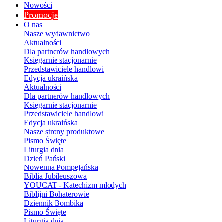
Nowości
Promocje
O nas
Nasze wydawnictwo
Aktualności
Dla partnerów handlowych
Księgarnie stacjonarnie
Przedstawiciele handlowi
Edycja ukraińska
Aktualności
Dla partnerów handlowych
Księgarnie stacjonarnie
Przedstawiciele handlowi
Edycja ukraińska
Nasze strony produktowe
Pismo Święte
Liturgia dnia
Dzień Pański
Nowenna Pompejańska
Biblia Jubileuszowa
YOUCAT - Katechizm młodych
Biblijni Bohaterowie
Dziennik Bombika
Pismo Święte
Liturgia dnia