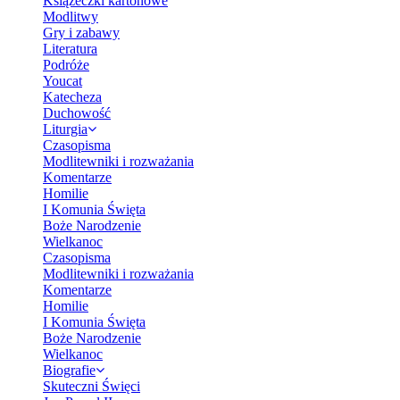
Książeczki kartonowe
Modlitwy
Gry i zabawy
Literatura
Podróże
Youcat
Katecheza
Duchowość
Liturgia
Czasopisma
Modlitewniki i rozważania
Komentarze
Homilie
I Komunia Święta
Boże Narodzenie
Wielkanoc
Czasopisma
Modlitewniki i rozważania
Komentarze
Homilie
I Komunia Święta
Boże Narodzenie
Wielkanoc
Biografie
Skuteczni Święci