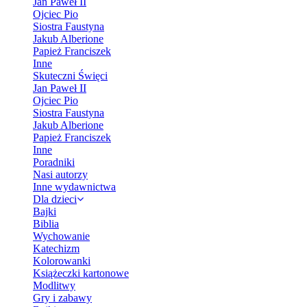
Jan Paweł II
Ojciec Pio
Siostra Faustyna
Jakub Alberione
Papież Franciszek
Inne
Skuteczni Święci
Jan Paweł II
Ojciec Pio
Siostra Faustyna
Jakub Alberione
Papież Franciszek
Inne
Poradniki
Nasi autorzy
Inne wydawnictwa
Dla dzieci
Bajki
Biblia
Wychowanie
Katechizm
Kolorowanki
Książeczki kartonowe
Modlitwy
Gry i zabawy