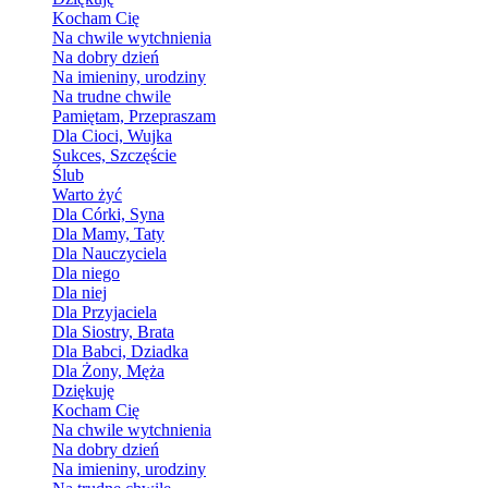
Kocham Cię
Na chwile wytchnienia
Na dobry dzień
Na imieniny, urodziny
Na trudne chwile
Pamiętam, Przepraszam
Dla Cioci, Wujka
Sukces, Szczęście
Ślub
Warto żyć
Dla Córki, Syna
Dla Mamy, Taty
Dla Nauczyciela
Dla niego
Dla niej
Dla Przyjaciela
Dla Siostry, Brata
Dla Babci, Dziadka
Dla Żony, Męża
Dziękuję
Kocham Cię
Na chwile wytchnienia
Na dobry dzień
Na imieniny, urodziny