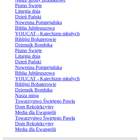
Pismo Święte
Liturgia dnia
Dzień Pański
Nowenna Pompejańska
Biblia Jubileuszowa
YOUCAT - Katechizm młodych
Biblijni Bohaterowie
Dziennik Bombika
Pismo Święte
Liturgia dnia
Dzień Pański
Nowenna Pompejańska
Biblia Jubileuszowa
YOUCAT - Katechizm młodych
Biblijni Bohaterowie
Dziennik Bombika
Nasza misja
Towarzystwo Świętego Pawła
Dom Rekolekcyjny
Media dla Ewangelii
Towarzystwo Świętego Pawła
Dom Rekolekcyjny
Media dla Ewangelii