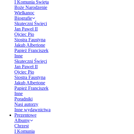
I Komunia Święta
Boże Narodzenie
Wielkanoc
Biografie
Skuteczni Święci
Jan Paweł II
Ojciec Pio
Siostra Faustyna
Jakub Alberione
Papież Franciszek
Inne
Skuteczni Święci
Jan Paweł II
Ojciec Pio
Siostra Faustyna
Jakub Alberione
Papież Franciszek
Inne
Poradniki
Nasi autorzy
Inne wydawnictwa
Prezentowe
Albumy
Chrzest
I Komunia