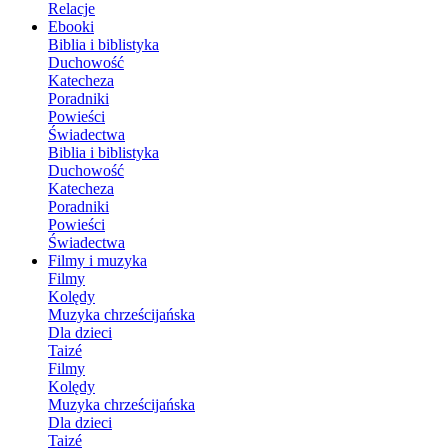
Relacje
Ebooki
Biblia i biblistyka
Duchowość
Katecheza
Poradniki
Powieści
Świadectwa
Biblia i biblistyka
Duchowość
Katecheza
Poradniki
Powieści
Świadectwa
Filmy i muzyka
Filmy
Kolędy
Muzyka chrześcijańska
Dla dzieci
Taizé
Filmy
Kolędy
Muzyka chrześcijańska
Dla dzieci
Taizé