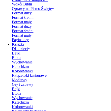
Wokół Biblii
Oprawy na Pismo Święte
Format duży
Format średni
Format mały
Format duży
Format średni
Format mały
Paginatory
Książki
Dla dzieci
Bajki
Biblia
Wychowanie
Katechizm
Kolorowanki
Książeczki kartonowe
Modlitwy
Gry i zabawy
Bajki
Biblia
Wychowanie
Katechizm
Kolorowanki