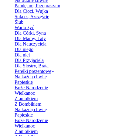
Na trudne chwile
Pamiętam, Przepraszam
Dla Cioci, Wujka
Sukces, Szczęście
Ślub
Warto żyć
Dla Córki, Syna
Dla Mamy, Taty
Dla Nauczyciela
Dla niego
Dla niej
Dla Przyjaciela
Dla Siostry, Brata
Perełki prezentowe
Na każdą chwilę
Papieskie
Boże Narodzenie
Wielkanoc
Z aniołkiem
Z Bombikiem
Na każdą chwilę
Papieskie
Boże Narodzenie
Wielkanoc
Z aniołkiem