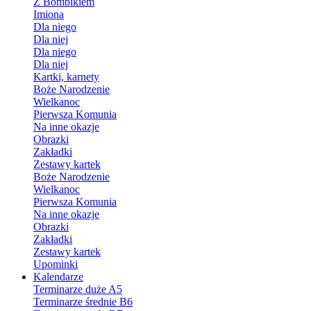
Z Bombikiem
Imiona
Dla niego
Dla niej
Dla niego
Dla niej
Kartki, karnety
Boże Narodzenie
Wielkanoc
Pierwsza Komunia
Na inne okazje
Obrazki
Zakładki
Zestawy kartek
Boże Narodzenie
Wielkanoc
Pierwsza Komunia
Na inne okazje
Obrazki
Zakładki
Zestawy kartek
Upominki
Kalendarze
Terminarze duże A5
Terminarze średnie B6