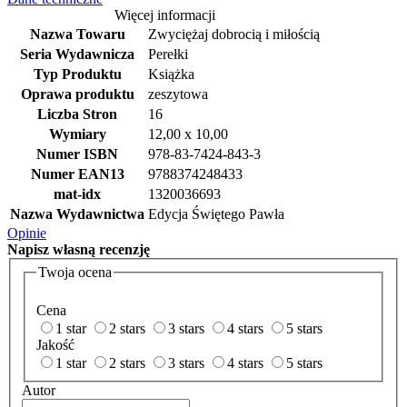
Więcej informacji
Nazwa Towaru
Zwyciężaj dobrocią i miłością
Seria Wydawnicza
Perełki
Typ Produktu
Książka
Oprawa produktu
zeszytowa
Liczba Stron
16
Wymiary
12,00 x 10,00
Numer ISBN
978-83-7424-843-3
Numer EAN13
9788374248433
mat-idx
1320036693
Nazwa Wydawnictwa
Edycja Świętego Pawła
Opinie
Napisz
własną recenzję
Twoja ocena
Cena
1 star
2 stars
3 stars
4 stars
5 stars
Jakość
1 star
2 stars
3 stars
4 stars
5 stars
Autor