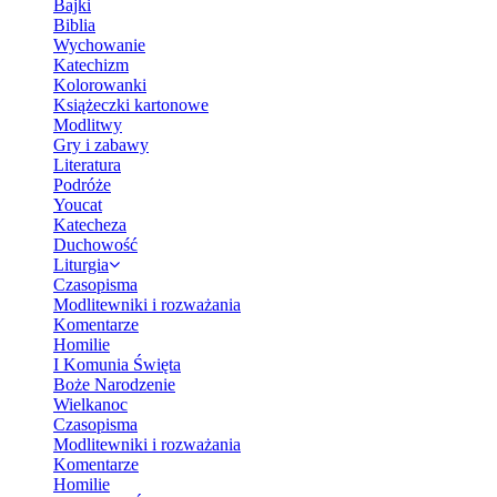
Bajki
Biblia
Wychowanie
Katechizm
Kolorowanki
Książeczki kartonowe
Modlitwy
Gry i zabawy
Literatura
Podróże
Youcat
Katecheza
Duchowość
Liturgia
Czasopisma
Modlitewniki i rozważania
Komentarze
Homilie
I Komunia Święta
Boże Narodzenie
Wielkanoc
Czasopisma
Modlitewniki i rozważania
Komentarze
Homilie