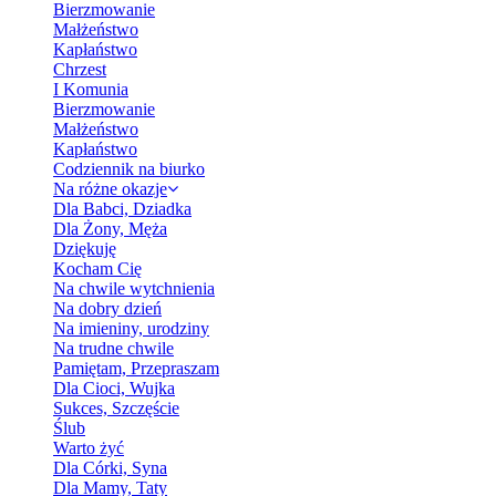
Bierzmowanie
Małżeństwo
Kapłaństwo
Chrzest
I Komunia
Bierzmowanie
Małżeństwo
Kapłaństwo
Codziennik na biurko
Na różne okazje
Dla Babci, Dziadka
Dla Żony, Męża
Dziękuję
Kocham Cię
Na chwile wytchnienia
Na dobry dzień
Na imieniny, urodziny
Na trudne chwile
Pamiętam, Przepraszam
Dla Cioci, Wujka
Sukces, Szczęście
Ślub
Warto żyć
Dla Córki, Syna
Dla Mamy, Taty