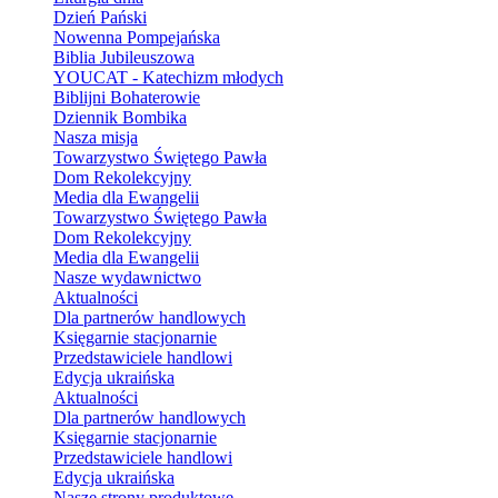
Dzień Pański
Nowenna Pompejańska
Biblia Jubileuszowa
YOUCAT - Katechizm młodych
Biblijni Bohaterowie
Dziennik Bombika
Nasza misja
Towarzystwo Świętego Pawła
Dom Rekolekcyjny
Media dla Ewangelii
Towarzystwo Świętego Pawła
Dom Rekolekcyjny
Media dla Ewangelii
Nasze wydawnictwo
Aktualności
Dla partnerów handlowych
Księgarnie stacjonarnie
Przedstawiciele handlowi
Edycja ukraińska
Aktualności
Dla partnerów handlowych
Księgarnie stacjonarnie
Przedstawiciele handlowi
Edycja ukraińska
Nasze strony produktowe