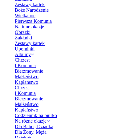
Zestawy kartek
Boże Narodzenie
Wielkanoc
Pierwsza Komunia
Na inne okazje
Obrazki
Zakładki
Zestawy kartek
Upominki
Albumy
Chrzest
I Komunia
Bierzmowanie
Małżeństwo
Kapłaństwo
Chrzest
I Komunia
Bierzmowanie
Małżeństwo
Kapłaństwo
Codziennik na biurko
Na różne okazje
Dla Babci, Dziadka
Dla Żony, Męża
Dziękuję