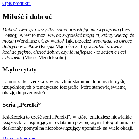
Opis produktu
Miłość i dobroć
Dobroć zwycięża wszystko, sama pozostając niezwyciężona
(Lew
Tołstoj). A jest to możliwe,
bo zwyciężać mogą ci, którzy wierzą, że
mogą
(Wergiliusz). Czy warto? Tak, przecież
wspaniałe są owoce
dobrych wysiłków
(Księga Mądrości 3, 15), a
szukać prawdy,
kochać piękno, chcieć dobra, czynić najlepsze - to zadanie i cel
człowieka
(Moses Mendelssohn).
Mądre cytaty
Ta urocza książeczka zawiera zbiór starannie dobranych myśli,
uzupełnionych o tematyczne fotografie, które stanowią świetną
okazję do przemyśleń.
Seria „Perełki”
Książeczka to część serii „Perełki”, w której znajdziesz niewielkie
książeczki z inspirującymi cytatami i przepięknymi fotografiami. To
doskonały pomysł na niezobowiązujący upominek na wiele okazji.
Dane techniczne