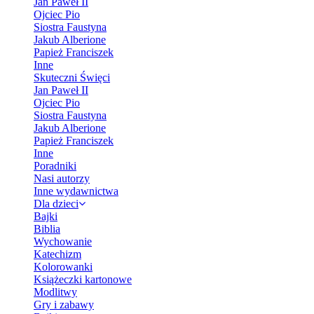
Jan Paweł II
Ojciec Pio
Siostra Faustyna
Jakub Alberione
Papież Franciszek
Inne
Skuteczni Święci
Jan Paweł II
Ojciec Pio
Siostra Faustyna
Jakub Alberione
Papież Franciszek
Inne
Poradniki
Nasi autorzy
Inne wydawnictwa
Dla dzieci
Bajki
Biblia
Wychowanie
Katechizm
Kolorowanki
Książeczki kartonowe
Modlitwy
Gry i zabawy