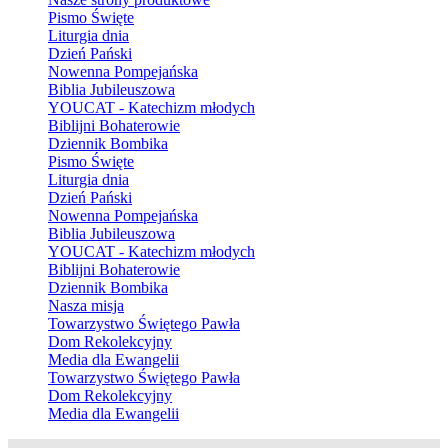
Pismo Święte
Liturgia dnia
Dzień Pański
Nowenna Pompejańska
Biblia Jubileuszowa
YOUCAT - Katechizm młodych
Biblijni Bohaterowie
Dziennik Bombika
Pismo Święte
Liturgia dnia
Dzień Pański
Nowenna Pompejańska
Biblia Jubileuszowa
YOUCAT - Katechizm młodych
Biblijni Bohaterowie
Dziennik Bombika
Nasza misja
Towarzystwo Świętego Pawła
Dom Rekolekcyjny
Media dla Ewangelii
Towarzystwo Świętego Pawła
Dom Rekolekcyjny
Media dla Ewangelii