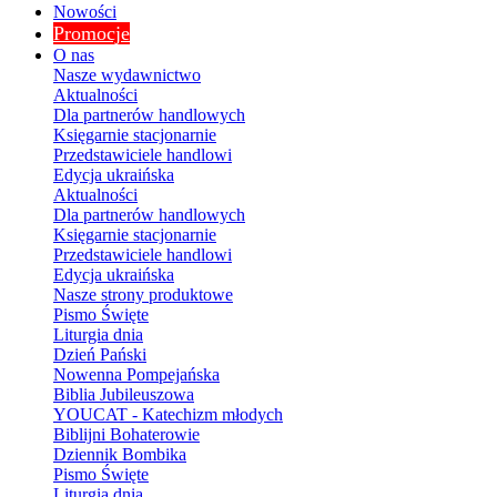
Nowości
Promocje
O nas
Nasze wydawnictwo
Aktualności
Dla partnerów handlowych
Księgarnie stacjonarnie
Przedstawiciele handlowi
Edycja ukraińska
Aktualności
Dla partnerów handlowych
Księgarnie stacjonarnie
Przedstawiciele handlowi
Edycja ukraińska
Nasze strony produktowe
Pismo Święte
Liturgia dnia
Dzień Pański
Nowenna Pompejańska
Biblia Jubileuszowa
YOUCAT - Katechizm młodych
Biblijni Bohaterowie
Dziennik Bombika
Pismo Święte
Liturgia dnia