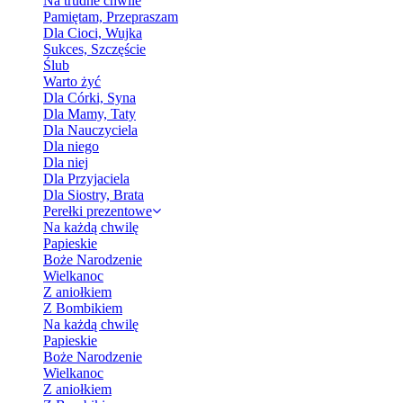
Na trudne chwile
Pamiętam, Przepraszam
Dla Cioci, Wujka
Sukces, Szczęście
Ślub
Warto żyć
Dla Córki, Syna
Dla Mamy, Taty
Dla Nauczyciela
Dla niego
Dla niej
Dla Przyjaciela
Dla Siostry, Brata
Perełki prezentowe
Na każdą chwilę
Papieskie
Boże Narodzenie
Wielkanoc
Z aniołkiem
Z Bombikiem
Na każdą chwilę
Papieskie
Boże Narodzenie
Wielkanoc
Z aniołkiem