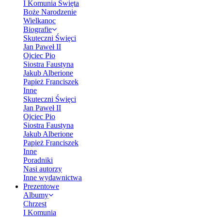
I Komunia Święta
Boże Narodzenie
Wielkanoc
Biografie
Skuteczni Święci
Jan Paweł II
Ojciec Pio
Siostra Faustyna
Jakub Alberione
Papież Franciszek
Inne
Skuteczni Święci
Jan Paweł II
Ojciec Pio
Siostra Faustyna
Jakub Alberione
Papież Franciszek
Inne
Poradniki
Nasi autorzy
Inne wydawnictwa
Prezentowe
Albumy
Chrzest
I Komunia