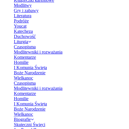
Książeczki kartonowe
Modlitwy
Gry i zabawy
Literatura
Podróże
Youcat
Katecheza
Duchowość
Liturgia
Czasopisma
Modlitewniki i rozważania
Komentarze
Homilie
I Komunia Święta
Boże Narodzenie
Wielkanoc
Czasopisma
Modlitewniki i rozważania
Komentarze
Homilie
I Komunia Święta
Boże Narodzenie
Wielkanoc
Biografie
Skuteczni Święci