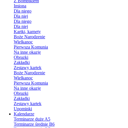
Z Bombikiem
Imiona
Dla niego
Dla niej
Dla niego
Dla niej
Kartki, karnety
Boże Narodzenie
Wielkanoc
Pierwsza Komunia
Na inne okazje
Obrazki
Zakładki
Zestawy kartek
Boże Narodzenie
Wielkanoc
Pierwsza Komunia
Na inne okazje
Obrazki
Zakładki
Zestawy kartek
Upominki
Kalendarze
Terminarze duże A5
Terminarze średnie B6