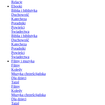
Relacje
Ebooki
Biblia i biblistyka
Duchowość
Katecheza
Poradniki
Powieści
Świadectwa
Biblia i biblistyka
Duchowość
Katecheza
Poradniki
Powieści
Świadectwa
Filmy i muzyka
Filmy
Kolędy
Muzyka chrześcijańska
Dla dzieci
Taizé
Filmy
Kolędy
Muzyka chrześcijańska
Dla dzieci
Taizé