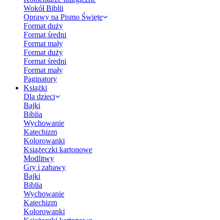
Wokół Biblii
Oprawy na Pismo Święte
Format duży
Format średni
Format mały
Format duży
Format średni
Format mały
Paginatory
Książki
Dla dzieci
Bajki
Biblia
Wychowanie
Katechizm
Kolorowanki
Książeczki kartonowe
Modlitwy
Gry i zabawy
Bajki
Biblia
Wychowanie
Katechizm
Kolorowanki