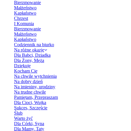
Bierzmowanie
Małżeństwo
Kapłaństwo
Chrzest
I Komunia
Bierzmowanie
Małżeństwo
Kapłaństwo
Codziennik na biurko
Na różne okazje
Dla Babci, Dziadka
Dla Żony, Męża
Dziękuję
Kocham Cię
Na chwile wytchnienia
Na dobry dzień
Na imieniny, urodziny
Na trudne chwile
Pamiętam, Przepraszam
Dla Cioci, Wujka
Sukces, Szczęście
Ślub
Warto żyć
Dla Córki, Syna
Dla Mamy, Taty