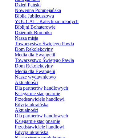
Dzień Pański
Nowenna Pompejańska
Biblia Jubileuszowa
YOUCAT - Katechizm młodych
Biblijni Bohaterowie
Dziennik Bombika
Nasza misja
Towarzystwo Świętego Pawła
Dom Rekolekcyjny
Media dla Ewangelii
Towarzystwo Świętego Pawła
Dom Rekolekcyjny
Media dla Ewangelii
Nasze wydawnictwo
Aktualności
Dla partnerów handlowych
Księgarnie stacjonarnie
Przedstawiciele handlowi
Edycja ukraińska
Aktualności
Dla partnerów handlowych
Księgarnie stacjonarnie
Przedstawiciele handlowi
Edycja ukraińska
Nasze strony produktowe