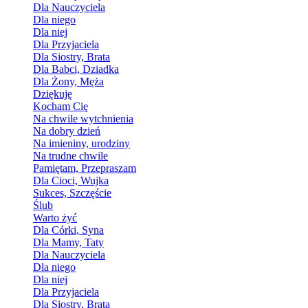
Dla Nauczyciela
Dla niego
Dla niej
Dla Przyjaciela
Dla Siostry, Brata
Dla Babci, Dziadka
Dla Żony, Męża
Dziękuję
Kocham Cię
Na chwile wytchnienia
Na dobry dzień
Na imieniny, urodziny
Na trudne chwile
Pamiętam, Przepraszam
Dla Cioci, Wujka
Sukces, Szczęście
Ślub
Warto żyć
Dla Córki, Syna
Dla Mamy, Taty
Dla Nauczyciela
Dla niego
Dla niej
Dla Przyjaciela
Dla Siostry, Brata