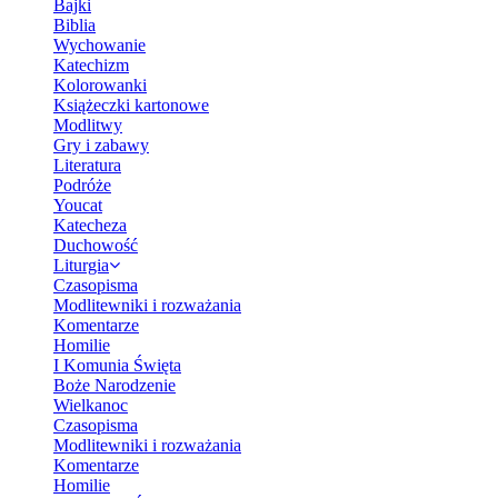
Bajki
Biblia
Wychowanie
Katechizm
Kolorowanki
Książeczki kartonowe
Modlitwy
Gry i zabawy
Literatura
Podróże
Youcat
Katecheza
Duchowość
Liturgia
Czasopisma
Modlitewniki i rozważania
Komentarze
Homilie
I Komunia Święta
Boże Narodzenie
Wielkanoc
Czasopisma
Modlitewniki i rozważania
Komentarze
Homilie