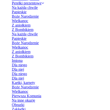
Perełki prezentowe
Na każdą chwilę
Papieskie
Boże Narodzenie
Wielkanoc
Z aniołkiem
Z Bombikiem
Na każdą chwilę
Papieskie
Boże Narodzenie
Wielkanoc
Z aniołkiem
Z Bombikiem
Imiona
Dla niego
Dla niej
Dla niego
Dla niej
Kartki, karnety
Boże Narodzenie
Wielkanoc
Pierwsza Komunia
Na inne okazje
Obrazki
Zakładki