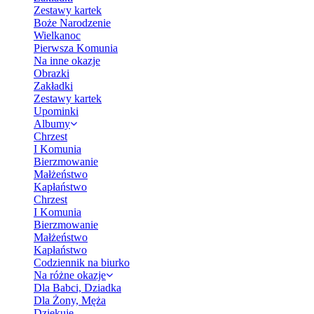
Zestawy kartek
Boże Narodzenie
Wielkanoc
Pierwsza Komunia
Na inne okazje
Obrazki
Zakładki
Zestawy kartek
Upominki
Albumy
Chrzest
I Komunia
Bierzmowanie
Małżeństwo
Kapłaństwo
Chrzest
I Komunia
Bierzmowanie
Małżeństwo
Kapłaństwo
Codziennik na biurko
Na różne okazje
Dla Babci, Dziadka
Dla Żony, Męża
Dziękuję