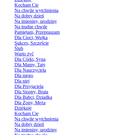
Kocham Cię
Na chwile wytchnienia
Na dobry dzień
Na imieniny, urodziny
Na trudne chwile
Pamiętam, Przepraszam
Dla Cioci, Wujka
Sukces, Szczęście
Ślub
Warto żyć
Dla Córki, Syna
Dla Mamy, Taty
Dla Nauczyciela
Dla niego
Dla niej
Dla Przyjaciela
Dla Siostry, Brata
Dla Babci, Dziadka
Dla Żony, Męża
Dziękuję
Kocham Cię
Na chwile wytchnienia
Na dobry dzień
Na imieniny, urodziny