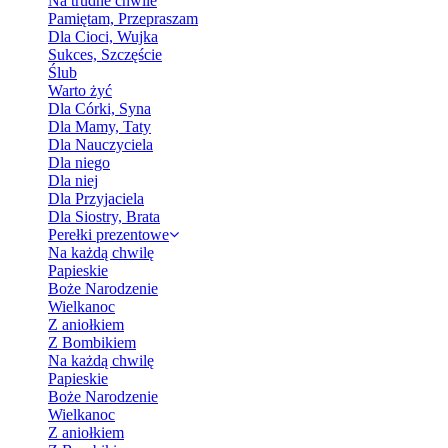
Na trudne chwile
Pamiętam, Przepraszam
Dla Cioci, Wujka
Sukces, Szczęście
Ślub
Warto żyć
Dla Córki, Syna
Dla Mamy, Taty
Dla Nauczyciela
Dla niego
Dla niej
Dla Przyjaciela
Dla Siostry, Brata
Perełki prezentowe
Na każdą chwilę
Papieskie
Boże Narodzenie
Wielkanoc
Z aniołkiem
Z Bombikiem
Na każdą chwilę
Papieskie
Boże Narodzenie
Wielkanoc
Z aniołkiem