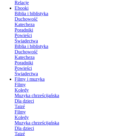
Relacje
Ebooki
Biblia i biblistyka
Duchowość
Katecheza
Poradniki
Powieści
Świadectwa
Biblia i biblistyka
Duchowość
Katecheza
Poradniki
Powieści
Świadectwa
Filmy i muzyka
Filmy
Kolędy
Muzyka chrześcijańska
Dla dzieci
Taizé
Filmy
Kolędy
Muzyka chrześcijańska
Dla dzieci
Taizé