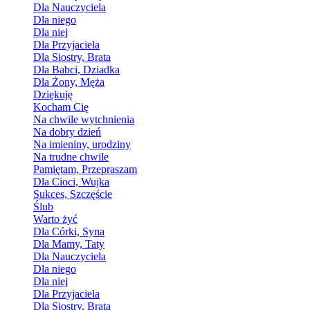
Dla Nauczyciela
Dla niego
Dla niej
Dla Przyjaciela
Dla Siostry, Brata
Dla Babci, Dziadka
Dla Żony, Męża
Dziękuję
Kocham Cię
Na chwile wytchnienia
Na dobry dzień
Na imieniny, urodziny
Na trudne chwile
Pamiętam, Przepraszam
Dla Cioci, Wujka
Sukces, Szczęście
Ślub
Warto żyć
Dla Córki, Syna
Dla Mamy, Taty
Dla Nauczyciela
Dla niego
Dla niej
Dla Przyjaciela
Dla Siostry, Brata