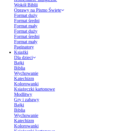
Wokół Biblii
Oprawy na Pismo Święte
Format duży
Format średni
Format mały
Format duży
Format średni
Format mały
Paginatory
Książki
Dla dzieci
Bajki
Biblia
Wychowanie
Katechizm
Kolorowanki
Książeczki kartonowe
Modlitwy
Gry i zabawy
Bajki
Biblia
Wychowanie
Katechizm
Kolorowanki