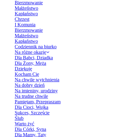
Bierzmowanie
Małżeństwo
Kapłaństwo
Chrzest
I Komunia
Bierzmowanie
Małżeństwo
Kapłaństwo
Codziennik na biurko
Na różne okazje
Dla Babci, Dziadka
Dla Żony, Męża
Dziękuję
Kocham Cię
Na chwile wytchnienia
Na dobry dzień
Na imieniny, urodziny
Na trudne chwile
Pamiętam, Przepraszam
Dla Cioci, Wujka
Sukces, Szczęście
Ślub
Warto żyć
Dla Córki, Syna
Dla Mamy, Taty