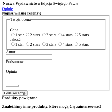
Nazwa Wydawnictwa
Edycja Świętego Pawła
Opinie
Napisz
własną recenzję
Twoja ocena
Cena
1 star
2 stars
3 stars
4 stars
5 stars
Jakość
1 star
2 stars
3 stars
4 stars
5 stars
Autor
Podsumowanie
Opinia
Dodaj recenzję
Produkty powiązane
Znaleźliśmy inne produkty, które mogą Cię zainteresować!