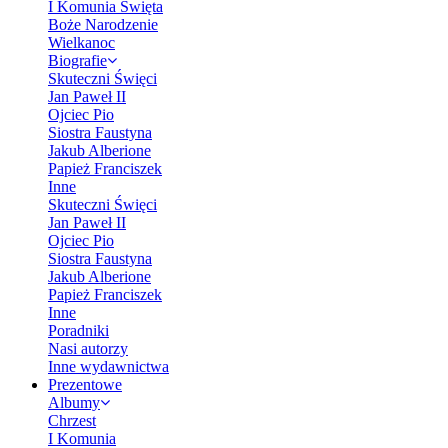
I Komunia Święta
Boże Narodzenie
Wielkanoc
Biografie
Skuteczni Święci
Jan Paweł II
Ojciec Pio
Siostra Faustyna
Jakub Alberione
Papież Franciszek
Inne
Skuteczni Święci
Jan Paweł II
Ojciec Pio
Siostra Faustyna
Jakub Alberione
Papież Franciszek
Inne
Poradniki
Nasi autorzy
Inne wydawnictwa
Prezentowe
Albumy
Chrzest
I Komunia