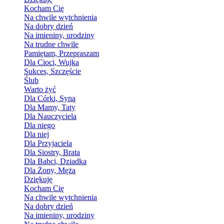
Kocham Cię
Na chwile wytchnienia
Na dobry dzień
Na imieniny, urodziny
Na trudne chwile
Pamiętam, Przepraszam
Dla Cioci, Wujka
Sukces, Szczęście
Ślub
Warto żyć
Dla Córki, Syna
Dla Mamy, Taty
Dla Nauczyciela
Dla niego
Dla niej
Dla Przyjaciela
Dla Siostry, Brata
Dla Babci, Dziadka
Dla Żony, Męża
Dziękuję
Kocham Cię
Na chwile wytchnienia
Na dobry dzień
Na imieniny, urodziny