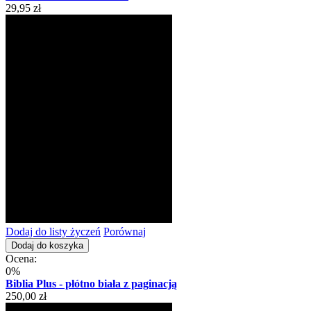
29,95 zł
Dodaj do listy życzeń
Porównaj
Dodaj do koszyka
Ocena:
0%
Biblia Plus - płótno biała z paginacją
250,00 zł