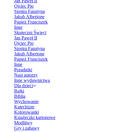
Jan Paweł II
Ojciec Pio
Siostra Faustyna
Jakub Alberione
Papież Franciszek
Inne
Skuteczni Święci
Jan Paweł II
Ojciec Pio
Siostra Faustyna
Jakub Alberione
Papież Franciszek
Inne
Poradniki
Nasi autorzy
Inne wydawnictwa
Dla dzieci
Bajki
Biblia
Wychowanie
Katechizm
Kolorowanki
Książeczki kartonowe
Modlitwy
Gry i zabawy