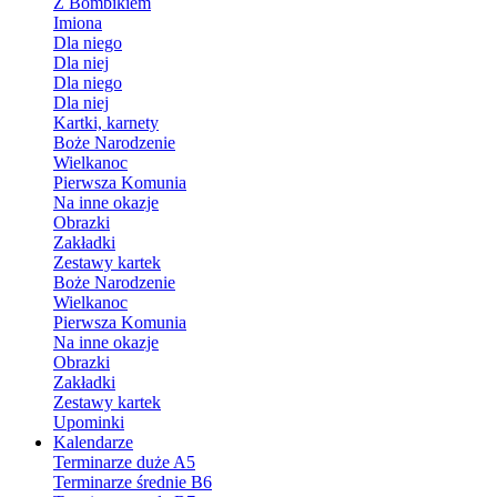
Z Bombikiem
Imiona
Dla niego
Dla niej
Dla niego
Dla niej
Kartki, karnety
Boże Narodzenie
Wielkanoc
Pierwsza Komunia
Na inne okazje
Obrazki
Zakładki
Zestawy kartek
Boże Narodzenie
Wielkanoc
Pierwsza Komunia
Na inne okazje
Obrazki
Zakładki
Zestawy kartek
Upominki
Kalendarze
Terminarze duże A5
Terminarze średnie B6