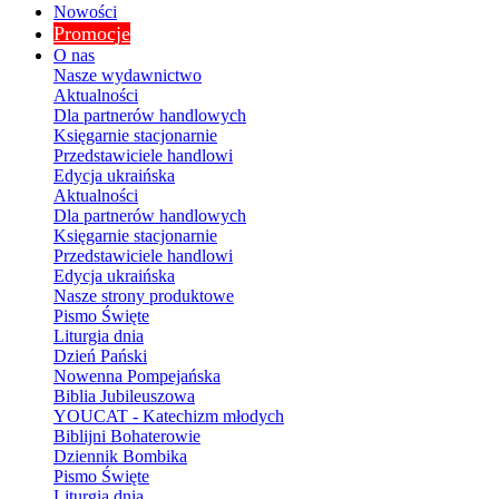
Nowości
Promocje
O nas
Nasze wydawnictwo
Aktualności
Dla partnerów handlowych
Księgarnie stacjonarnie
Przedstawiciele handlowi
Edycja ukraińska
Aktualności
Dla partnerów handlowych
Księgarnie stacjonarnie
Przedstawiciele handlowi
Edycja ukraińska
Nasze strony produktowe
Pismo Święte
Liturgia dnia
Dzień Pański
Nowenna Pompejańska
Biblia Jubileuszowa
YOUCAT - Katechizm młodych
Biblijni Bohaterowie
Dziennik Bombika
Pismo Święte
Liturgia dnia