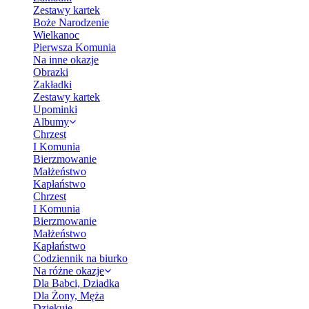
Zestawy kartek
Boże Narodzenie
Wielkanoc
Pierwsza Komunia
Na inne okazje
Obrazki
Zakładki
Zestawy kartek
Upominki
Albumy
Chrzest
I Komunia
Bierzmowanie
Małżeństwo
Kapłaństwo
Chrzest
I Komunia
Bierzmowanie
Małżeństwo
Kapłaństwo
Codziennik na biurko
Na różne okazje
Dla Babci, Dziadka
Dla Żony, Męża
Dziękuję