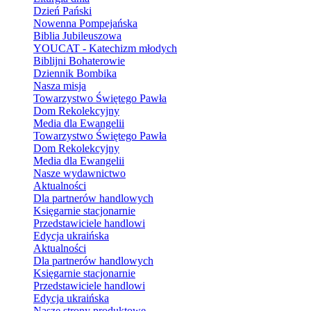
Dzień Pański
Nowenna Pompejańska
Biblia Jubileuszowa
YOUCAT - Katechizm młodych
Biblijni Bohaterowie
Dziennik Bombika
Nasza misja
Towarzystwo Świętego Pawła
Dom Rekolekcyjny
Media dla Ewangelii
Towarzystwo Świętego Pawła
Dom Rekolekcyjny
Media dla Ewangelii
Nasze wydawnictwo
Aktualności
Dla partnerów handlowych
Księgarnie stacjonarnie
Przedstawiciele handlowi
Edycja ukraińska
Aktualności
Dla partnerów handlowych
Księgarnie stacjonarnie
Przedstawiciele handlowi
Edycja ukraińska
Nasze strony produktowe