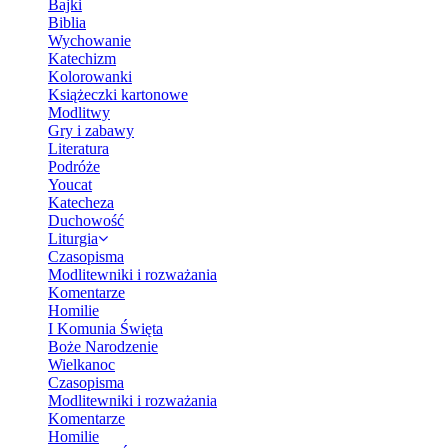
Bajki
Biblia
Wychowanie
Katechizm
Kolorowanki
Książeczki kartonowe
Modlitwy
Gry i zabawy
Literatura
Podróże
Youcat
Katecheza
Duchowość
Liturgia
Czasopisma
Modlitewniki i rozważania
Komentarze
Homilie
I Komunia Święta
Boże Narodzenie
Wielkanoc
Czasopisma
Modlitewniki i rozważania
Komentarze
Homilie