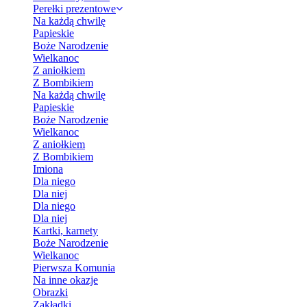
Perełki prezentowe
Na każdą chwilę
Papieskie
Boże Narodzenie
Wielkanoc
Z aniołkiem
Z Bombikiem
Na każdą chwilę
Papieskie
Boże Narodzenie
Wielkanoc
Z aniołkiem
Z Bombikiem
Imiona
Dla niego
Dla niej
Dla niego
Dla niej
Kartki, karnety
Boże Narodzenie
Wielkanoc
Pierwsza Komunia
Na inne okazje
Obrazki
Zakładki