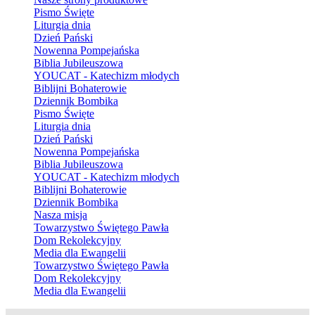
Pismo Święte
Liturgia dnia
Dzień Pański
Nowenna Pompejańska
Biblia Jubileuszowa
YOUCAT - Katechizm młodych
Biblijni Bohaterowie
Dziennik Bombika
Pismo Święte
Liturgia dnia
Dzień Pański
Nowenna Pompejańska
Biblia Jubileuszowa
YOUCAT - Katechizm młodych
Biblijni Bohaterowie
Dziennik Bombika
Nasza misja
Towarzystwo Świętego Pawła
Dom Rekolekcyjny
Media dla Ewangelii
Towarzystwo Świętego Pawła
Dom Rekolekcyjny
Media dla Ewangelii