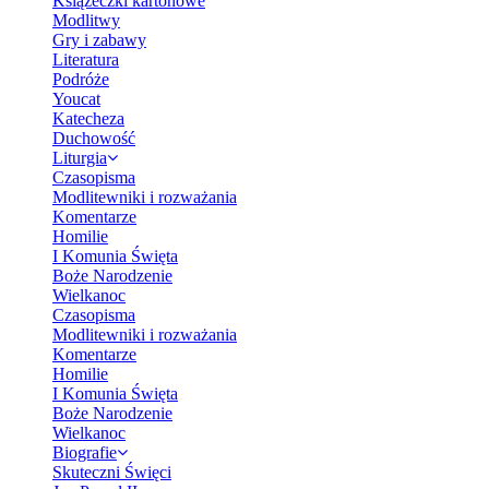
Książeczki kartonowe
Modlitwy
Gry i zabawy
Literatura
Podróże
Youcat
Katecheza
Duchowość
Liturgia
Czasopisma
Modlitewniki i rozważania
Komentarze
Homilie
I Komunia Święta
Boże Narodzenie
Wielkanoc
Czasopisma
Modlitewniki i rozważania
Komentarze
Homilie
I Komunia Święta
Boże Narodzenie
Wielkanoc
Biografie
Skuteczni Święci