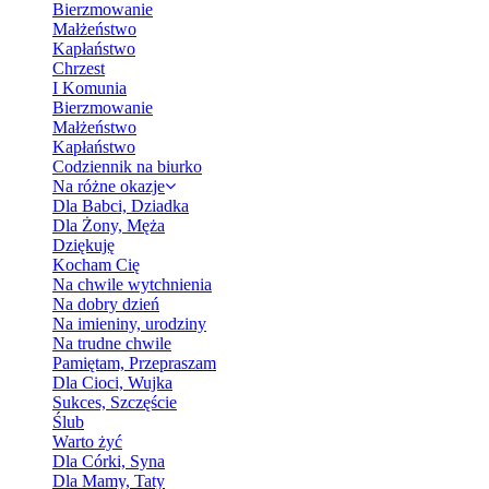
Bierzmowanie
Małżeństwo
Kapłaństwo
Chrzest
I Komunia
Bierzmowanie
Małżeństwo
Kapłaństwo
Codziennik na biurko
Na różne okazje
Dla Babci, Dziadka
Dla Żony, Męża
Dziękuję
Kocham Cię
Na chwile wytchnienia
Na dobry dzień
Na imieniny, urodziny
Na trudne chwile
Pamiętam, Przepraszam
Dla Cioci, Wujka
Sukces, Szczęście
Ślub
Warto żyć
Dla Córki, Syna
Dla Mamy, Taty