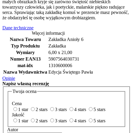
małych obrazkach kryje się zarówno świętość niebieskich
towarzyszy człowieka, jak i poetyckie, malarskie piękno radujące
serca. Sprawiając taką zakładkę komuś w prezencie masz pewność,
że obdarzyłeś tę osobę wyjątkowym drobiazgiem.
Dane techniczne
Więcej informacji
Nazwa Towaru
Zakładka Anioły 6
Typ Produktu
Zakładka
Wymiary
6,00 x 21,00
Numer EAN13
5907564030731
mat-idx
1310600006
Nazwa Wydawnictwa
Edycja Świętego Pawła
Opinie
Napisz
własną recenzję
Twoja ocena
Cena
1 star
2 stars
3 stars
4 stars
5 stars
Jakość
1 star
2 stars
3 stars
4 stars
5 stars
Autor