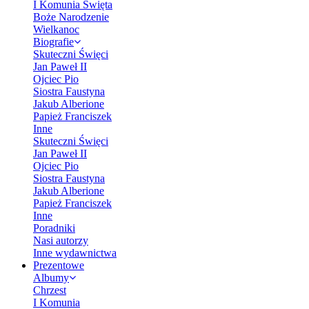
I Komunia Święta
Boże Narodzenie
Wielkanoc
Biografie
Skuteczni Święci
Jan Paweł II
Ojciec Pio
Siostra Faustyna
Jakub Alberione
Papież Franciszek
Inne
Skuteczni Święci
Jan Paweł II
Ojciec Pio
Siostra Faustyna
Jakub Alberione
Papież Franciszek
Inne
Poradniki
Nasi autorzy
Inne wydawnictwa
Prezentowe
Albumy
Chrzest
I Komunia