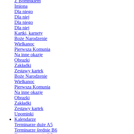
Z Bombikiem
Imiona
Dla niego
Dla niej
Dla niego
Dla niej
Kartki, karnety
Boże Narodzenie
Wielkanoc
Pierwsza Komunia
Na inne okazje
Obrazki
Zakładki
Zestawy kartek
Boże Narodzenie
Wielkanoc
Pierwsza Komunia
Na inne okazje
Obrazki
Zakładki
Zestawy kartek
Upominki
Kalendarze
Terminarze duże A5
Terminarze średnie B6