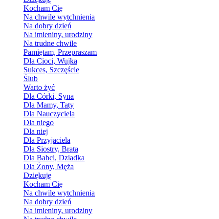
Kocham Cię
Na chwile wytchnienia
Na dobry dzień
Na imieniny, urodziny
Na trudne chwile
Pamiętam, Przepraszam
Dla Cioci, Wujka
Sukces, Szczęście
Ślub
Warto żyć
Dla Córki, Syna
Dla Mamy, Taty
Dla Nauczyciela
Dla niego
Dla niej
Dla Przyjaciela
Dla Siostry, Brata
Dla Babci, Dziadka
Dla Żony, Męża
Dziękuję
Kocham Cię
Na chwile wytchnienia
Na dobry dzień
Na imieniny, urodziny