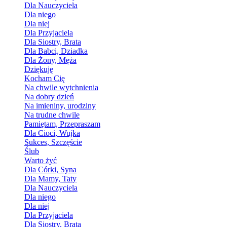
Dla Nauczyciela
Dla niego
Dla niej
Dla Przyjaciela
Dla Siostry, Brata
Dla Babci, Dziadka
Dla Żony, Męża
Dziękuję
Kocham Cię
Na chwile wytchnienia
Na dobry dzień
Na imieniny, urodziny
Na trudne chwile
Pamiętam, Przepraszam
Dla Cioci, Wujka
Sukces, Szczęście
Ślub
Warto żyć
Dla Córki, Syna
Dla Mamy, Taty
Dla Nauczyciela
Dla niego
Dla niej
Dla Przyjaciela
Dla Siostry, Brata