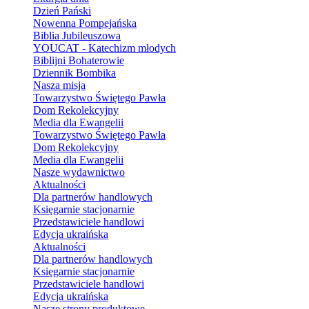
Dzień Pański
Nowenna Pompejańska
Biblia Jubileuszowa
YOUCAT - Katechizm młodych
Biblijni Bohaterowie
Dziennik Bombika
Nasza misja
Towarzystwo Świętego Pawła
Dom Rekolekcyjny
Media dla Ewangelii
Towarzystwo Świętego Pawła
Dom Rekolekcyjny
Media dla Ewangelii
Nasze wydawnictwo
Aktualności
Dla partnerów handlowych
Księgarnie stacjonarnie
Przedstawiciele handlowi
Edycja ukraińska
Aktualności
Dla partnerów handlowych
Księgarnie stacjonarnie
Przedstawiciele handlowi
Edycja ukraińska
Nasze strony produktowe