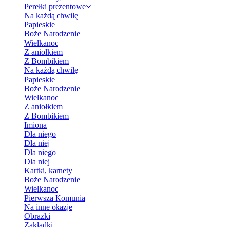
Perełki prezentowe
Na każdą chwilę
Papieskie
Boże Narodzenie
Wielkanoc
Z aniołkiem
Z Bombikiem
Na każdą chwilę
Papieskie
Boże Narodzenie
Wielkanoc
Z aniołkiem
Z Bombikiem
Imiona
Dla niego
Dla niej
Dla niego
Dla niej
Kartki, karnety
Boże Narodzenie
Wielkanoc
Pierwsza Komunia
Na inne okazje
Obrazki
Zakładki