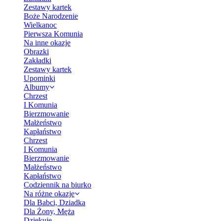
Zestawy kartek
Boże Narodzenie
Wielkanoc
Pierwsza Komunia
Na inne okazje
Obrazki
Zakładki
Zestawy kartek
Upominki
Albumy
Chrzest
I Komunia
Bierzmowanie
Małżeństwo
Kapłaństwo
Chrzest
I Komunia
Bierzmowanie
Małżeństwo
Kapłaństwo
Codziennik na biurko
Na różne okazje
Dla Babci, Dziadka
Dla Żony, Męża
Dziękuję