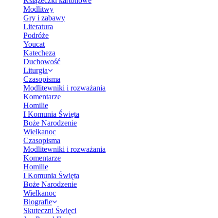
Książeczki kartonowe
Modlitwy
Gry i zabawy
Literatura
Podróże
Youcat
Katecheza
Duchowość
Liturgia
Czasopisma
Modlitewniki i rozważania
Komentarze
Homilie
I Komunia Święta
Boże Narodzenie
Wielkanoc
Czasopisma
Modlitewniki i rozważania
Komentarze
Homilie
I Komunia Święta
Boże Narodzenie
Wielkanoc
Biografie
Skuteczni Święci