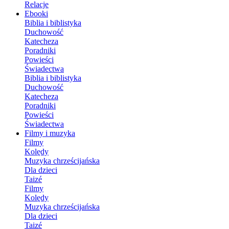
Relacje
Ebooki
Biblia i biblistyka
Duchowość
Katecheza
Poradniki
Powieści
Świadectwa
Biblia i biblistyka
Duchowość
Katecheza
Poradniki
Powieści
Świadectwa
Filmy i muzyka
Filmy
Kolędy
Muzyka chrześcijańska
Dla dzieci
Taizé
Filmy
Kolędy
Muzyka chrześcijańska
Dla dzieci
Taizé