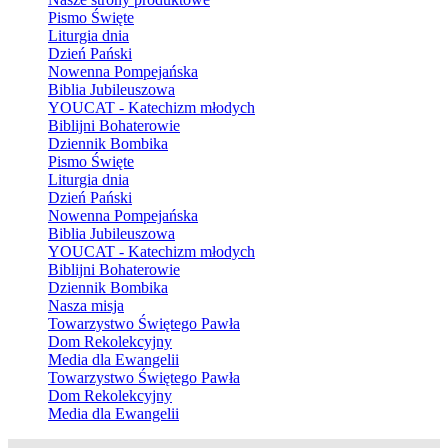
Pismo Święte
Liturgia dnia
Dzień Pański
Nowenna Pompejańska
Biblia Jubileuszowa
YOUCAT - Katechizm młodych
Biblijni Bohaterowie
Dziennik Bombika
Pismo Święte
Liturgia dnia
Dzień Pański
Nowenna Pompejańska
Biblia Jubileuszowa
YOUCAT - Katechizm młodych
Biblijni Bohaterowie
Dziennik Bombika
Nasza misja
Towarzystwo Świętego Pawła
Dom Rekolekcyjny
Media dla Ewangelii
Towarzystwo Świętego Pawła
Dom Rekolekcyjny
Media dla Ewangelii