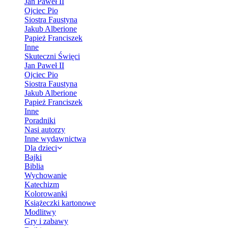
Jan Paweł II
Ojciec Pio
Siostra Faustyna
Jakub Alberione
Papież Franciszek
Inne
Skuteczni Święci
Jan Paweł II
Ojciec Pio
Siostra Faustyna
Jakub Alberione
Papież Franciszek
Inne
Poradniki
Nasi autorzy
Inne wydawnictwa
Dla dzieci
Bajki
Biblia
Wychowanie
Katechizm
Kolorowanki
Książeczki kartonowe
Modlitwy
Gry i zabawy