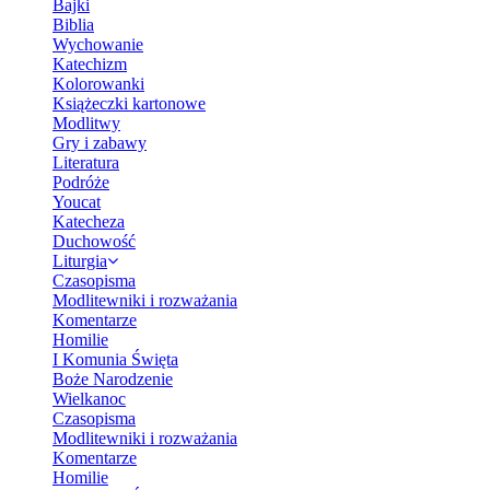
Bajki
Biblia
Wychowanie
Katechizm
Kolorowanki
Książeczki kartonowe
Modlitwy
Gry i zabawy
Literatura
Podróże
Youcat
Katecheza
Duchowość
Liturgia
Czasopisma
Modlitewniki i rozważania
Komentarze
Homilie
I Komunia Święta
Boże Narodzenie
Wielkanoc
Czasopisma
Modlitewniki i rozważania
Komentarze
Homilie