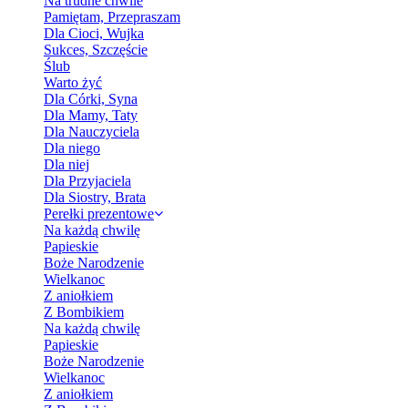
Na trudne chwile
Pamiętam, Przepraszam
Dla Cioci, Wujka
Sukces, Szczęście
Ślub
Warto żyć
Dla Córki, Syna
Dla Mamy, Taty
Dla Nauczyciela
Dla niego
Dla niej
Dla Przyjaciela
Dla Siostry, Brata
Perełki prezentowe
Na każdą chwilę
Papieskie
Boże Narodzenie
Wielkanoc
Z aniołkiem
Z Bombikiem
Na każdą chwilę
Papieskie
Boże Narodzenie
Wielkanoc
Z aniołkiem