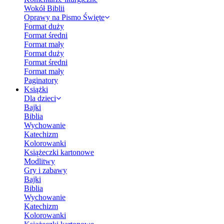
Wokół Biblii
Oprawy na Pismo Święte
Format duży
Format średni
Format mały
Format duży
Format średni
Format mały
Paginatory
Książki
Dla dzieci
Bajki
Biblia
Wychowanie
Katechizm
Kolorowanki
Książeczki kartonowe
Modlitwy
Gry i zabawy
Bajki
Biblia
Wychowanie
Katechizm
Kolorowanki