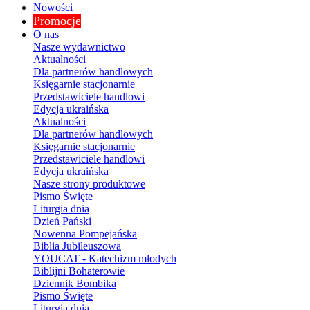
Nowości
Promocje
O nas
Nasze wydawnictwo
Aktualności
Dla partnerów handlowych
Księgarnie stacjonarnie
Przedstawiciele handlowi
Edycja ukraińska
Aktualności
Dla partnerów handlowych
Księgarnie stacjonarnie
Przedstawiciele handlowi
Edycja ukraińska
Nasze strony produktowe
Pismo Święte
Liturgia dnia
Dzień Pański
Nowenna Pompejańska
Biblia Jubileuszowa
YOUCAT - Katechizm młodych
Biblijni Bohaterowie
Dziennik Bombika
Pismo Święte
Liturgia dnia