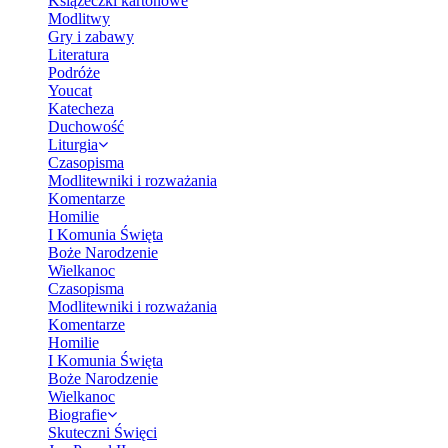
Książeczki kartonowe
Modlitwy
Gry i zabawy
Literatura
Podróże
Youcat
Katecheza
Duchowość
Liturgia
Czasopisma
Modlitewniki i rozważania
Komentarze
Homilie
I Komunia Święta
Boże Narodzenie
Wielkanoc
Czasopisma
Modlitewniki i rozważania
Komentarze
Homilie
I Komunia Święta
Boże Narodzenie
Wielkanoc
Biografie
Skuteczni Święci