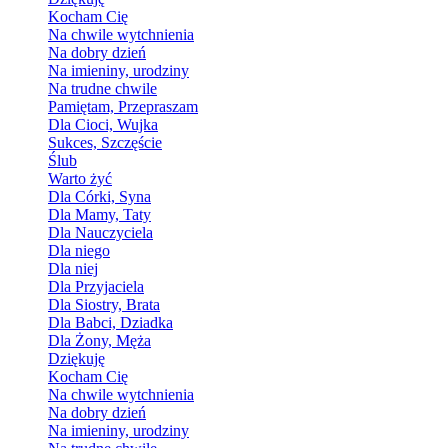
Kocham Cię
Na chwile wytchnienia
Na dobry dzień
Na imieniny, urodziny
Na trudne chwile
Pamiętam, Przepraszam
Dla Cioci, Wujka
Sukces, Szczęście
Ślub
Warto żyć
Dla Córki, Syna
Dla Mamy, Taty
Dla Nauczyciela
Dla niego
Dla niej
Dla Przyjaciela
Dla Siostry, Brata
Dla Babci, Dziadka
Dla Żony, Męża
Dziękuję
Kocham Cię
Na chwile wytchnienia
Na dobry dzień
Na imieniny, urodziny