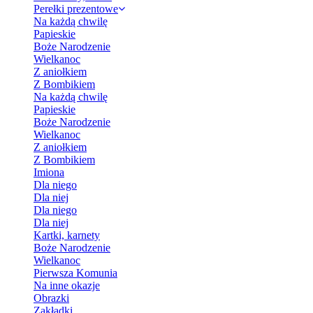
Perełki prezentowe
Na każdą chwilę
Papieskie
Boże Narodzenie
Wielkanoc
Z aniołkiem
Z Bombikiem
Na każdą chwilę
Papieskie
Boże Narodzenie
Wielkanoc
Z aniołkiem
Z Bombikiem
Imiona
Dla niego
Dla niej
Dla niego
Dla niej
Kartki, karnety
Boże Narodzenie
Wielkanoc
Pierwsza Komunia
Na inne okazje
Obrazki
Zakładki