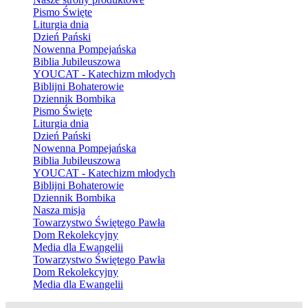
Pismo Święte
Liturgia dnia
Dzień Pański
Nowenna Pompejańska
Biblia Jubileuszowa
YOUCAT - Katechizm młodych
Biblijni Bohaterowie
Dziennik Bombika
Pismo Święte
Liturgia dnia
Dzień Pański
Nowenna Pompejańska
Biblia Jubileuszowa
YOUCAT - Katechizm młodych
Biblijni Bohaterowie
Dziennik Bombika
Nasza misja
Towarzystwo Świętego Pawła
Dom Rekolekcyjny
Media dla Ewangelii
Towarzystwo Świętego Pawła
Dom Rekolekcyjny
Media dla Ewangelii