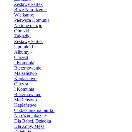
Zestawy kartek
Boże Narodzenie
Wielkanoc
Pierwsza Komunia
Na inne okazje
Obrazki
Zakładki
Zestawy kartek
Upominki
Albumy
Chrzest
I Komunia
Bierzmowanie
Małżeństwo
Kapłaństwo
Chrzest
I Komunia
Bierzmowanie
Małżeństwo
Kapłaństwo
Codziennik na biurko
Na różne okazje
Dla Babci, Dziadka
Dla Żony, Męża
Dziękuję