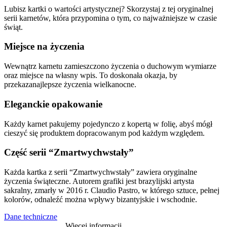
Lubisz kartki o wartości artystycznej? Skorzystaj z tej oryginalnej
serii karnetów, która przypomina o tym, co najważniejsze w czasie
świąt.
Miejsce na życzenia
Wewnątrz karnetu zamieszczono życzenia o duchowym wymiarze
oraz miejsce na własny wpis. To doskonała okazja, by
przekazanajlepsze życzenia wielkanocne.
Eleganckie opakowanie
Każdy karnet pakujemy pojedynczo z kopertą w folię, abyś mógł
cieszyć się produktem dopracowanym pod każdym względem.
Część serii “Zmartwychwstały”
Każda kartka z serii “Zmartwychwstały” zawiera oryginalne
życzenia świąteczne. Autorem grafiki jest brazylijski artysta
sakralny, zmarły w 2016 r. Claudio Pastro, w którego sztuce, pełnej
kolorów, odnaleźć można wpływy bizantyjskie i wschodnie.
Dane techniczne
Więcej informacji