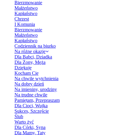
Bierzmowanie
Małżeństwo
Kapłaństwo
Chrzest
I Komunia
Bierzmowanie
Małżeństwo
Kapłaństwo
Codziennik na biurko
Na różne okazje
Dla Babci, Dziadka
Dla Żony, Męża
Dziękuję
Kocham Cię
Na chwile wytchnienia
Na dobry dzień
Na imieniny, urodziny
Na trudne chwile
Pamiętam, Przepraszam
Dla Cioci, Wujka
Sukces, Szczęście
Ślub
Warto żyć
Dla Córki, Syna
Dla Mamy, Taty