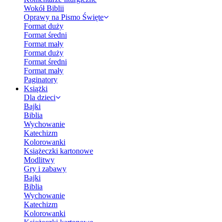
Wokół Biblii
Oprawy na Pismo Święte
Format duży
Format średni
Format mały
Format duży
Format średni
Format mały
Paginatory
Książki
Dla dzieci
Bajki
Biblia
Wychowanie
Katechizm
Kolorowanki
Książeczki kartonowe
Modlitwy
Gry i zabawy
Bajki
Biblia
Wychowanie
Katechizm
Kolorowanki