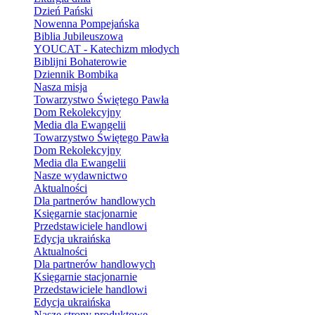
Dzień Pański
Nowenna Pompejańska
Biblia Jubileuszowa
YOUCAT - Katechizm młodych
Biblijni Bohaterowie
Dziennik Bombika
Nasza misja
Towarzystwo Świętego Pawła
Dom Rekolekcyjny
Media dla Ewangelii
Towarzystwo Świętego Pawła
Dom Rekolekcyjny
Media dla Ewangelii
Nasze wydawnictwo
Aktualności
Dla partnerów handlowych
Księgarnie stacjonarnie
Przedstawiciele handlowi
Edycja ukraińska
Aktualności
Dla partnerów handlowych
Księgarnie stacjonarnie
Przedstawiciele handlowi
Edycja ukraińska
Nasze strony produktowe