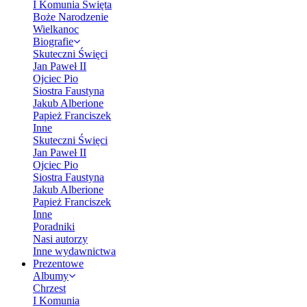
I Komunia Święta
Boże Narodzenie
Wielkanoc
Biografie
Skuteczni Święci
Jan Paweł II
Ojciec Pio
Siostra Faustyna
Jakub Alberione
Papież Franciszek
Inne
Skuteczni Święci
Jan Paweł II
Ojciec Pio
Siostra Faustyna
Jakub Alberione
Papież Franciszek
Inne
Poradniki
Nasi autorzy
Inne wydawnictwa
Prezentowe
Albumy
Chrzest
I Komunia