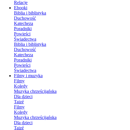
Relacje
Ebooki
Biblia i biblistyka
Duchowość
Katecheza
Poradniki
Powieści
Świadectwa
Biblia i biblistyka
Duchowość
Katecheza
Poradniki
Powieści
Świadectwa
Filmy i muzyka
Filmy
Kolędy
Muzyka chrześcijańska
Dla dzieci
Taizé
Filmy
Kolędy
Muzyka chrześcijańska
Dla dzieci
Taizé