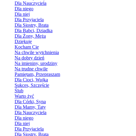
Dla Nauczyciela
Dla niego
Dla niej
Dla Przyjaciela
Dla Siostry, Brata
Dla Babci, Dziadka
Dla Żony, Męża
Dziękuję
Kocham Cię
Na chwile wytchnienia
Na dobry dzień
Na imieniny, urodziny
Na trudne chwile
Pamiętam, Przepraszam
Dla Cioci, Wujka
Sukces, Szczęście
Ślub
Warto żyć
Dla Córki, Syna
Dla Mamy, Taty
Dla Nauczyciela
Dla niego
Dla niej
Dla Przyjaciela
Dla Siostry, Brata