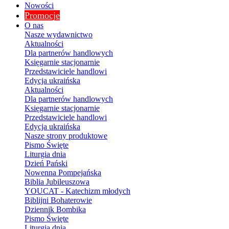
Nowości
Promocje
O nas
Nasze wydawnictwo
Aktualności
Dla partnerów handlowych
Księgarnie stacjonarnie
Przedstawiciele handlowi
Edycja ukraińska
Aktualności
Dla partnerów handlowych
Księgarnie stacjonarnie
Przedstawiciele handlowi
Edycja ukraińska
Nasze strony produktowe
Pismo Święte
Liturgia dnia
Dzień Pański
Nowenna Pompejańska
Biblia Jubileuszowa
YOUCAT - Katechizm młodych
Biblijni Bohaterowie
Dziennik Bombika
Pismo Święte
Liturgia dnia