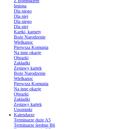
Z Bombikiem
Imiona
Dla niego
Dla niej
Dla niego
Dla niej
Kartki, karnety
Boże Narodzenie
Wielkanoc
Pierwsza Komunia
Na inne okazje
Obrazki
Zakładki
Zestawy kartek
Boże Narodzenie
Wielkanoc
Pierwsza Komunia
Na inne okazje
Obrazki
Zakładki
Zestawy kartek
Upominki
Kalendarze
Terminarze duże A5
Terminarze średnie B6