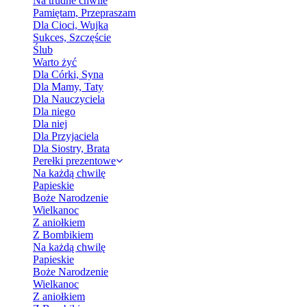
Na trudne chwile
Pamiętam, Przepraszam
Dla Cioci, Wujka
Sukces, Szczęście
Ślub
Warto żyć
Dla Córki, Syna
Dla Mamy, Taty
Dla Nauczyciela
Dla niego
Dla niej
Dla Przyjaciela
Dla Siostry, Brata
Perełki prezentowe
Na każdą chwilę
Papieskie
Boże Narodzenie
Wielkanoc
Z aniołkiem
Z Bombikiem
Na każdą chwilę
Papieskie
Boże Narodzenie
Wielkanoc
Z aniołkiem