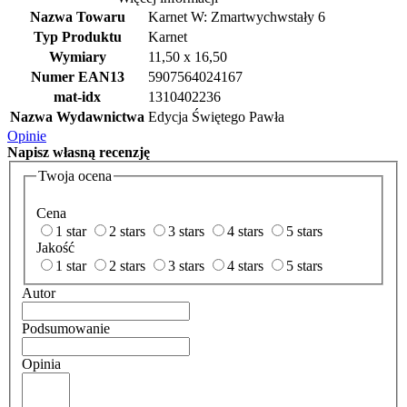
Nazwa Towaru
Karnet W: Zmartwychwstały 6
Typ Produktu
Karnet
Wymiary
11,50 x 16,50
Numer EAN13
5907564024167
mat-idx
1310402236
Nazwa Wydawnictwa
Edycja Świętego Pawła
Opinie
Napisz
własną recenzję
Twoja ocena
Cena
1 star
2 stars
3 stars
4 stars
5 stars
Jakość
1 star
2 stars
3 stars
4 stars
5 stars
Autor
Podsumowanie
Opinia