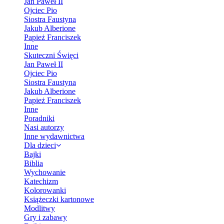
Jan Paweł II
Ojciec Pio
Siostra Faustyna
Jakub Alberione
Papież Franciszek
Inne
Skuteczni Święci
Jan Paweł II
Ojciec Pio
Siostra Faustyna
Jakub Alberione
Papież Franciszek
Inne
Poradniki
Nasi autorzy
Inne wydawnictwa
Dla dzieci
Bajki
Biblia
Wychowanie
Katechizm
Kolorowanki
Książeczki kartonowe
Modlitwy
Gry i zabawy