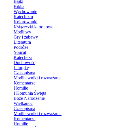
Bajki
Biblia
Wychowanie
Katechizm
Kolorowanki
Książeczki kartonowe
Modlitwy
Gry i zabawy
Literatura
Podróże
Youcat
Katecheza
Duchowość
Liturgia
Czasopisma
Modlitewniki i rozważania
Komentarze
Homilie
I Komunia Święta
Boże Narodzenie
Wielkanoc
Czasopisma
Modlitewniki i rozważania
Komentarze
Homilie