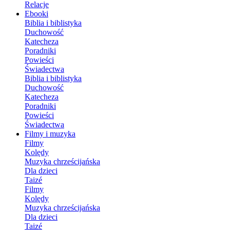
Relacje
Ebooki
Biblia i biblistyka
Duchowość
Katecheza
Poradniki
Powieści
Świadectwa
Biblia i biblistyka
Duchowość
Katecheza
Poradniki
Powieści
Świadectwa
Filmy i muzyka
Filmy
Kolędy
Muzyka chrześcijańska
Dla dzieci
Taizé
Filmy
Kolędy
Muzyka chrześcijańska
Dla dzieci
Taizé