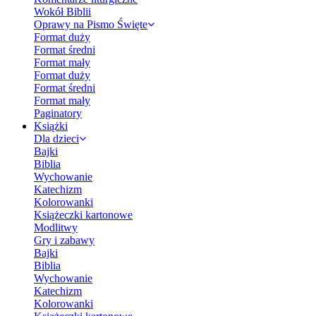
Wokół Biblii
Oprawy na Pismo Święte
Format duży
Format średni
Format mały
Format duży
Format średni
Format mały
Paginatory
Książki
Dla dzieci
Bajki
Biblia
Wychowanie
Katechizm
Kolorowanki
Książeczki kartonowe
Modlitwy
Gry i zabawy
Bajki
Biblia
Wychowanie
Katechizm
Kolorowanki