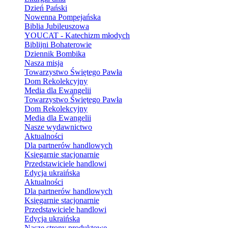
Dzień Pański
Nowenna Pompejańska
Biblia Jubileuszowa
YOUCAT - Katechizm młodych
Biblijni Bohaterowie
Dziennik Bombika
Nasza misja
Towarzystwo Świętego Pawła
Dom Rekolekcyjny
Media dla Ewangelii
Towarzystwo Świętego Pawła
Dom Rekolekcyjny
Media dla Ewangelii
Nasze wydawnictwo
Aktualności
Dla partnerów handlowych
Księgarnie stacjonarnie
Przedstawiciele handlowi
Edycja ukraińska
Aktualności
Dla partnerów handlowych
Księgarnie stacjonarnie
Przedstawiciele handlowi
Edycja ukraińska
Nasze strony produktowe