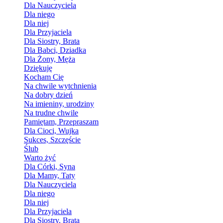
Dla Nauczyciela
Dla niego
Dla niej
Dla Przyjaciela
Dla Siostry, Brata
Dla Babci, Dziadka
Dla Żony, Męża
Dziękuję
Kocham Cię
Na chwile wytchnienia
Na dobry dzień
Na imieniny, urodziny
Na trudne chwile
Pamiętam, Przepraszam
Dla Cioci, Wujka
Sukces, Szczęście
Ślub
Warto żyć
Dla Córki, Syna
Dla Mamy, Taty
Dla Nauczyciela
Dla niego
Dla niej
Dla Przyjaciela
Dla Siostry, Brata