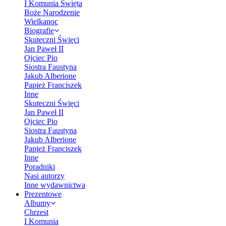
I Komunia Święta
Boże Narodzenie
Wielkanoc
Biografie
Skuteczni Święci
Jan Paweł II
Ojciec Pio
Siostra Faustyna
Jakub Alberione
Papież Franciszek
Inne
Skuteczni Święci
Jan Paweł II
Ojciec Pio
Siostra Faustyna
Jakub Alberione
Papież Franciszek
Inne
Poradniki
Nasi autorzy
Inne wydawnictwa
Prezentowe
Albumy
Chrzest
I Komunia