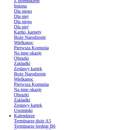
Z Bombikiem
Imiona
Dla niego
Dla niej
Dla niego
Dla niej
Kartki, karnety
Boże Narodzenie
Wielkanoc
Pierwsza Komunia
Na inne okazje
Obrazki
Zakładki
Zestawy kartek
Boże Narodzenie
Wielkanoc
Pierwsza Komunia
Na inne okazje
Obrazki
Zakładki
Zestawy kartek
Upominki
Kalendarze
Terminarze duże A5
Terminarze średnie B6