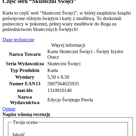
Część serii “Skuteczni Święci”
Karta to część serii “Skuteczni Święci”, w której znajdziesz książki
poświęcone różnym świętym i karty z modlitwą. To doskonali
pomocnicy w pokornej, pełnej wiary modlitwie do Boga za
pośrednictwem Skutecznych Świętych!
Dane techniczne
Więcej informacji
Karta Skuteczni Święci - Święty Izydor
Nazwa Towaru
Oracz
Seria Wydawnicza
Skuteczni Święci
Typ Produktu
Karta
Wymiary
5,50 x 8,50
Numer EAN13
5907564025935
mat-idx
1310010140
Nazwa
Edycja Świętego Pawła
Wydawnictwa
Opinie
Napisz
własną recenzję
Twoja ocena
Jakość