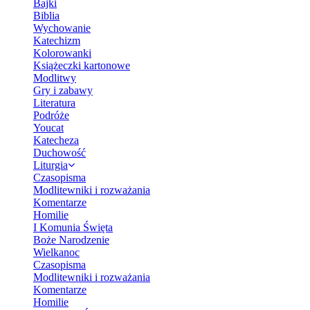
Bajki
Biblia
Wychowanie
Katechizm
Kolorowanki
Książeczki kartonowe
Modlitwy
Gry i zabawy
Literatura
Podróże
Youcat
Katecheza
Duchowość
Liturgia
Czasopisma
Modlitewniki i rozważania
Komentarze
Homilie
I Komunia Święta
Boże Narodzenie
Wielkanoc
Czasopisma
Modlitewniki i rozważania
Komentarze
Homilie