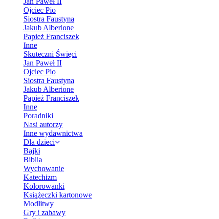
Jan Paweł II
Ojciec Pio
Siostra Faustyna
Jakub Alberione
Papież Franciszek
Inne
Skuteczni Święci
Jan Paweł II
Ojciec Pio
Siostra Faustyna
Jakub Alberione
Papież Franciszek
Inne
Poradniki
Nasi autorzy
Inne wydawnictwa
Dla dzieci
Bajki
Biblia
Wychowanie
Katechizm
Kolorowanki
Książeczki kartonowe
Modlitwy
Gry i zabawy