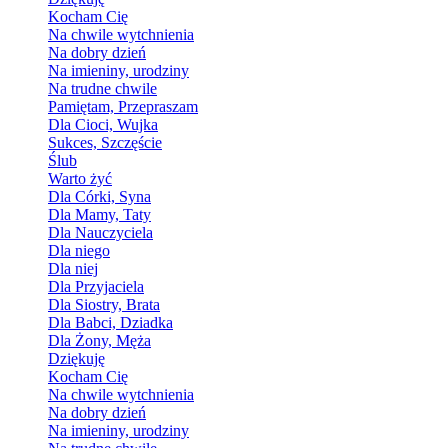
Kocham Cię
Na chwile wytchnienia
Na dobry dzień
Na imieniny, urodziny
Na trudne chwile
Pamiętam, Przepraszam
Dla Cioci, Wujka
Sukces, Szczęście
Ślub
Warto żyć
Dla Córki, Syna
Dla Mamy, Taty
Dla Nauczyciela
Dla niego
Dla niej
Dla Przyjaciela
Dla Siostry, Brata
Dla Babci, Dziadka
Dla Żony, Męża
Dziękuję
Kocham Cię
Na chwile wytchnienia
Na dobry dzień
Na imieniny, urodziny