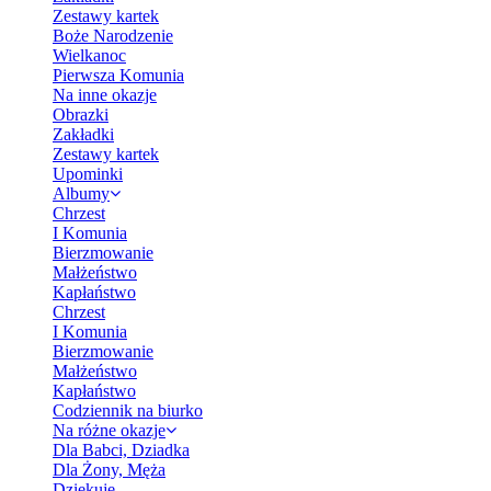
Zestawy kartek
Boże Narodzenie
Wielkanoc
Pierwsza Komunia
Na inne okazje
Obrazki
Zakładki
Zestawy kartek
Upominki
Albumy
Chrzest
I Komunia
Bierzmowanie
Małżeństwo
Kapłaństwo
Chrzest
I Komunia
Bierzmowanie
Małżeństwo
Kapłaństwo
Codziennik na biurko
Na różne okazje
Dla Babci, Dziadka
Dla Żony, Męża
Dziękuję