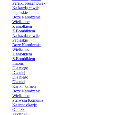
Perełki prezentowe
Na każdą chwilę
Papieskie
Boże Narodzenie
Wielkanoc
Z aniołkiem
Z Bombikiem
Na każdą chwilę
Papieskie
Boże Narodzenie
Wielkanoc
Z aniołkiem
Z Bombikiem
Imiona
Dla niego
Dla niej
Dla niego
Dla niej
Kartki, karnety
Boże Narodzenie
Wielkanoc
Pierwsza Komunia
Na inne okazje
Obrazki
Zakładki