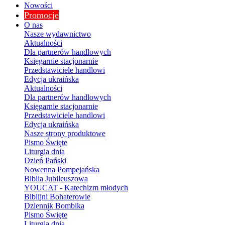
Nowości
Promocje
O nas
Nasze wydawnictwo
Aktualności
Dla partnerów handlowych
Księgarnie stacjonarnie
Przedstawiciele handlowi
Edycja ukraińska
Aktualności
Dla partnerów handlowych
Księgarnie stacjonarnie
Przedstawiciele handlowi
Edycja ukraińska
Nasze strony produktowe
Pismo Święte
Liturgia dnia
Dzień Pański
Nowenna Pompejańska
Biblia Jubileuszowa
YOUCAT - Katechizm młodych
Biblijni Bohaterowie
Dziennik Bombika
Pismo Święte
Liturgia dnia