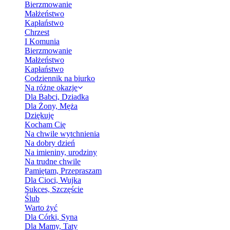
Bierzmowanie
Małżeństwo
Kapłaństwo
Chrzest
I Komunia
Bierzmowanie
Małżeństwo
Kapłaństwo
Codziennik na biurko
Na różne okazje
Dla Babci, Dziadka
Dla Żony, Męża
Dziękuję
Kocham Cię
Na chwile wytchnienia
Na dobry dzień
Na imieniny, urodziny
Na trudne chwile
Pamiętam, Przepraszam
Dla Cioci, Wujka
Sukces, Szczęście
Ślub
Warto żyć
Dla Córki, Syna
Dla Mamy, Taty