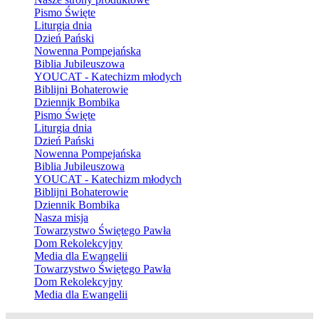
Pismo Święte
Liturgia dnia
Dzień Pański
Nowenna Pompejańska
Biblia Jubileuszowa
YOUCAT - Katechizm młodych
Biblijni Bohaterowie
Dziennik Bombika
Pismo Święte
Liturgia dnia
Dzień Pański
Nowenna Pompejańska
Biblia Jubileuszowa
YOUCAT - Katechizm młodych
Biblijni Bohaterowie
Dziennik Bombika
Nasza misja
Towarzystwo Świętego Pawła
Dom Rekolekcyjny
Media dla Ewangelii
Towarzystwo Świętego Pawła
Dom Rekolekcyjny
Media dla Ewangelii