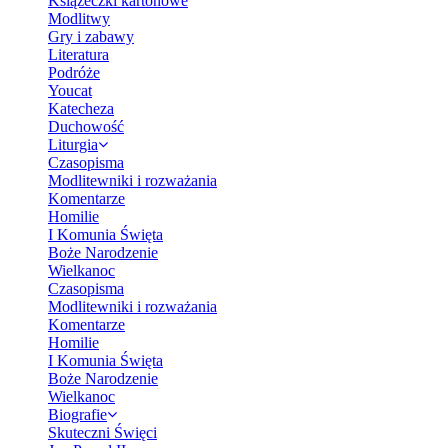
Książeczki kartonowe
Modlitwy
Gry i zabawy
Literatura
Podróże
Youcat
Katecheza
Duchowość
Liturgia
Czasopisma
Modlitewniki i rozważania
Komentarze
Homilie
I Komunia Święta
Boże Narodzenie
Wielkanoc
Czasopisma
Modlitewniki i rozważania
Komentarze
Homilie
I Komunia Święta
Boże Narodzenie
Wielkanoc
Biografie
Skuteczni Święci