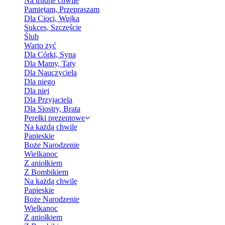
Na trudne chwile
Pamiętam, Przepraszam
Dla Cioci, Wujka
Sukces, Szczęście
Ślub
Warto żyć
Dla Córki, Syna
Dla Mamy, Taty
Dla Nauczyciela
Dla niego
Dla niej
Dla Przyjaciela
Dla Siostry, Brata
Perełki prezentowe
Na każdą chwilę
Papieskie
Boże Narodzenie
Wielkanoc
Z aniołkiem
Z Bombikiem
Na każdą chwilę
Papieskie
Boże Narodzenie
Wielkanoc
Z aniołkiem