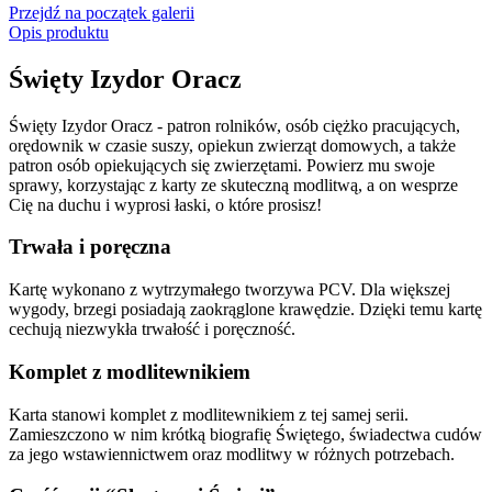
Przejdź na początek galerii
Opis produktu
Święty Izydor Oracz
Święty Izydor Oracz - patron rolników, osób ciężko pracujących,
orędownik w czasie suszy, opiekun zwierząt domowych, a także
patron osób opiekujących się zwierzętami. Powierz mu swoje
sprawy, korzystając z karty ze skuteczną modlitwą, a on wesprze
Cię na duchu i wyprosi łaski, o które prosisz!
Trwała i poręczna
Kartę wykonano z wytrzymałego tworzywa PCV. Dla większej
wygody, brzegi posiadają zaokrąglone krawędzie. Dzięki temu kartę
cechują niezwykła trwałość i poręczność.
Komplet z modlitewnikiem
Karta stanowi komplet z modlitewnikiem z tej samej serii.
Zamieszczono w nim krótką biografię Świętego, świadectwa cudów
za jego wstawiennictwem oraz modlitwy w różnych potrzebach.