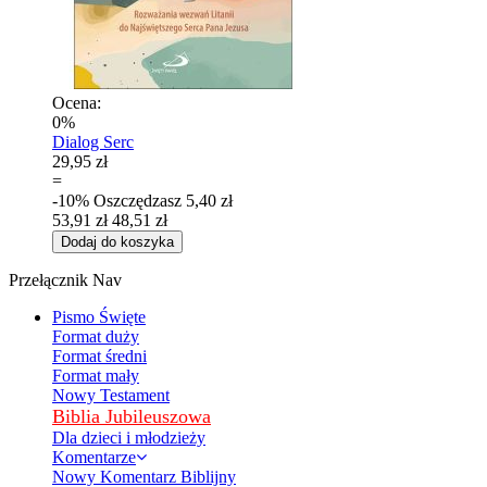
Ocena:
0%
Dialog Serc
29,95 zł
=
-10%
Oszczędzasz
5,40 zł
53,91 zł
48,51 zł
Dodaj do koszyka
Przełącznik Nav
Pismo Święte
Format duży
Format średni
Format mały
Nowy Testament
Biblia Jubileuszowa
Dla dzieci i młodzieży
Komentarze
Nowy Komentarz Biblijny