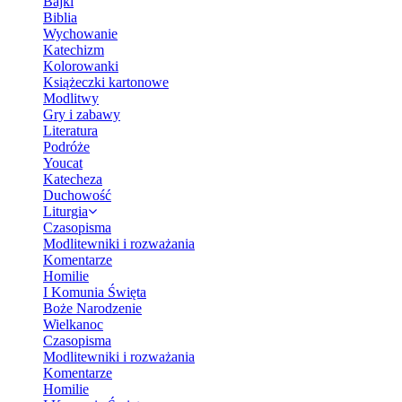
Bajki
Biblia
Wychowanie
Katechizm
Kolorowanki
Książeczki kartonowe
Modlitwy
Gry i zabawy
Literatura
Podróże
Youcat
Katecheza
Duchowość
Liturgia
Czasopisma
Modlitewniki i rozważania
Komentarze
Homilie
I Komunia Święta
Boże Narodzenie
Wielkanoc
Czasopisma
Modlitewniki i rozważania
Komentarze
Homilie