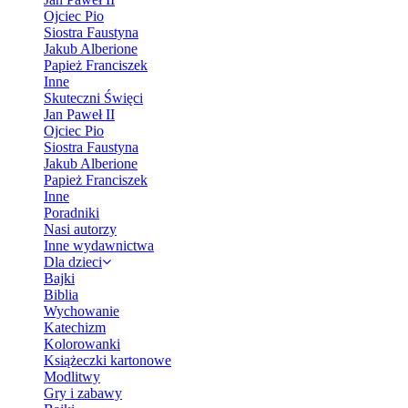
Ojciec Pio
Siostra Faustyna
Jakub Alberione
Papież Franciszek
Inne
Skuteczni Święci
Jan Paweł II
Ojciec Pio
Siostra Faustyna
Jakub Alberione
Papież Franciszek
Inne
Poradniki
Nasi autorzy
Inne wydawnictwa
Dla dzieci
Bajki
Biblia
Wychowanie
Katechizm
Kolorowanki
Książeczki kartonowe
Modlitwy
Gry i zabawy