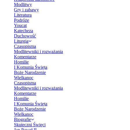
Modlitwy
Gry i zabawy
Literatura
Podróże
Youcat
Katecheza
Duchowość
Liturgia
Czasopisma
Modlitewniki i rozważania
Komentarze
Homilie
I Komunia Święta
Boże Narodzenie
Wielkanoc
Czasopisma
Modlitewniki i rozważania
Komentarze
Homilie
I Komunia Święta
Boże Narodzenie
Wielkanoc
Biografie
Skuteczni Święci
Jan Paweł II