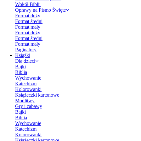
Wokół Biblii
Oprawy na Pismo Święte
Format duży
Format średni
Format mały
Format duży
Format średni
Format mały
Paginatory
Książki
Dla dzieci
Bajki
Biblia
Wychowanie
Katechizm
Kolorowanki
Książeczki kartonowe
Modlitwy
Gry i zabawy
Bajki
Biblia
Wychowanie
Katechizm
Kolorowanki
Książeczki kartonowe