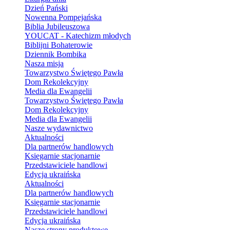
Dzień Pański
Nowenna Pompejańska
Biblia Jubileuszowa
YOUCAT - Katechizm młodych
Biblijni Bohaterowie
Dziennik Bombika
Nasza misja
Towarzystwo Świętego Pawła
Dom Rekolekcyjny
Media dla Ewangelii
Towarzystwo Świętego Pawła
Dom Rekolekcyjny
Media dla Ewangelii
Nasze wydawnictwo
Aktualności
Dla partnerów handlowych
Księgarnie stacjonarnie
Przedstawiciele handlowi
Edycja ukraińska
Aktualności
Dla partnerów handlowych
Księgarnie stacjonarnie
Przedstawiciele handlowi
Edycja ukraińska
Nasze strony produktowe