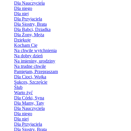
Dla Nauczyciela
Dla niego
Dla niej
Dla Przyjaciela
Dla Siostry, Brata
Dla Babci, Dziadka
Dla Żony, Męża
Dziękuję
Kocham Cię
Na chwile wytchnienia
Na dobry dzień
Na imieniny, urodziny
Na trudne chwile
Pamiętam, Przepraszam
Dla Cioci, Wujka
Sukces, Szczęście
Ślub
Warto żyć
Dla Córki, Syna
Dla Mamy, Taty
Dla Nauczyciela
Dla niego
Dla niej
Dla Przyjaciela
Dla Siostry, Brata