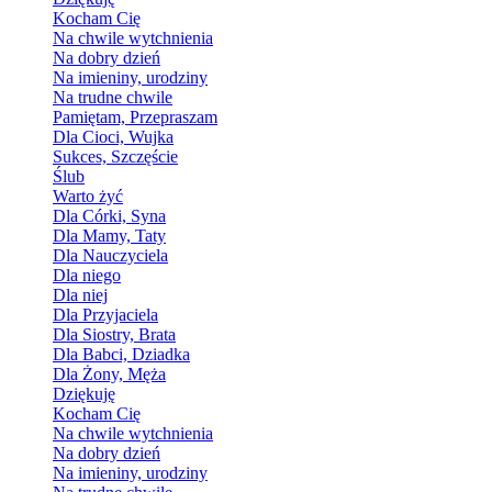
Kocham Cię
Na chwile wytchnienia
Na dobry dzień
Na imieniny, urodziny
Na trudne chwile
Pamiętam, Przepraszam
Dla Cioci, Wujka
Sukces, Szczęście
Ślub
Warto żyć
Dla Córki, Syna
Dla Mamy, Taty
Dla Nauczyciela
Dla niego
Dla niej
Dla Przyjaciela
Dla Siostry, Brata
Dla Babci, Dziadka
Dla Żony, Męża
Dziękuję
Kocham Cię
Na chwile wytchnienia
Na dobry dzień
Na imieniny, urodziny