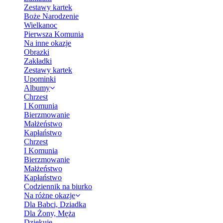
Zestawy kartek
Boże Narodzenie
Wielkanoc
Pierwsza Komunia
Na inne okazje
Obrazki
Zakładki
Zestawy kartek
Upominki
Albumy
Chrzest
I Komunia
Bierzmowanie
Małżeństwo
Kapłaństwo
Chrzest
I Komunia
Bierzmowanie
Małżeństwo
Kapłaństwo
Codziennik na biurko
Na różne okazje
Dla Babci, Dziadka
Dla Żony, Męża
Dziękuję