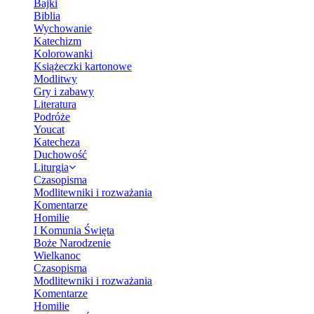
Bajki
Biblia
Wychowanie
Katechizm
Kolorowanki
Książeczki kartonowe
Modlitwy
Gry i zabawy
Literatura
Podróże
Youcat
Katecheza
Duchowość
Liturgia
Czasopisma
Modlitewniki i rozważania
Komentarze
Homilie
I Komunia Święta
Boże Narodzenie
Wielkanoc
Czasopisma
Modlitewniki i rozważania
Komentarze
Homilie