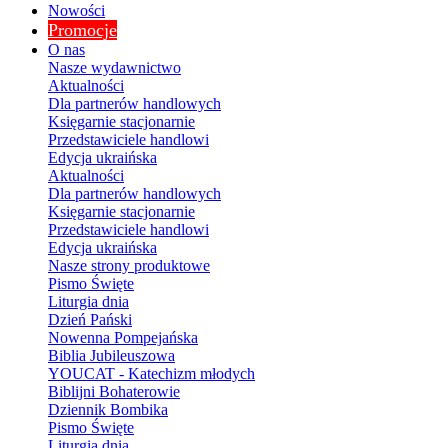
Nowości
Promocje
O nas
Nasze wydawnictwo
Aktualności
Dla partnerów handlowych
Księgarnie stacjonarnie
Przedstawiciele handlowi
Edycja ukraińska
Aktualności
Dla partnerów handlowych
Księgarnie stacjonarnie
Przedstawiciele handlowi
Edycja ukraińska
Nasze strony produktowe
Pismo Święte
Liturgia dnia
Dzień Pański
Nowenna Pompejańska
Biblia Jubileuszowa
YOUCAT - Katechizm młodych
Biblijni Bohaterowie
Dziennik Bombika
Pismo Święte
Liturgia dnia