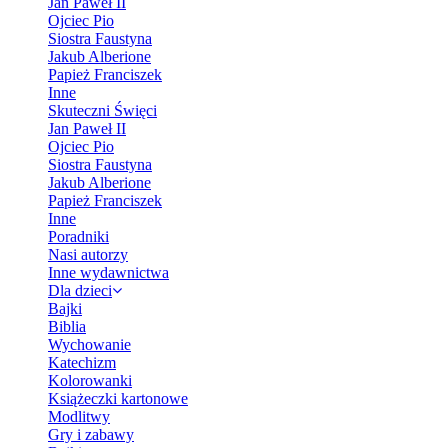
Jan Paweł II
Ojciec Pio
Siostra Faustyna
Jakub Alberione
Papież Franciszek
Inne
Skuteczni Święci
Jan Paweł II
Ojciec Pio
Siostra Faustyna
Jakub Alberione
Papież Franciszek
Inne
Poradniki
Nasi autorzy
Inne wydawnictwa
Dla dzieci
Bajki
Biblia
Wychowanie
Katechizm
Kolorowanki
Książeczki kartonowe
Modlitwy
Gry i zabawy