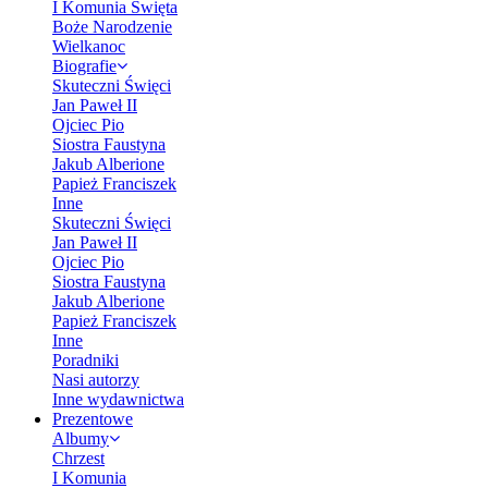
I Komunia Święta
Boże Narodzenie
Wielkanoc
Biografie
Skuteczni Święci
Jan Paweł II
Ojciec Pio
Siostra Faustyna
Jakub Alberione
Papież Franciszek
Inne
Skuteczni Święci
Jan Paweł II
Ojciec Pio
Siostra Faustyna
Jakub Alberione
Papież Franciszek
Inne
Poradniki
Nasi autorzy
Inne wydawnictwa
Prezentowe
Albumy
Chrzest
I Komunia