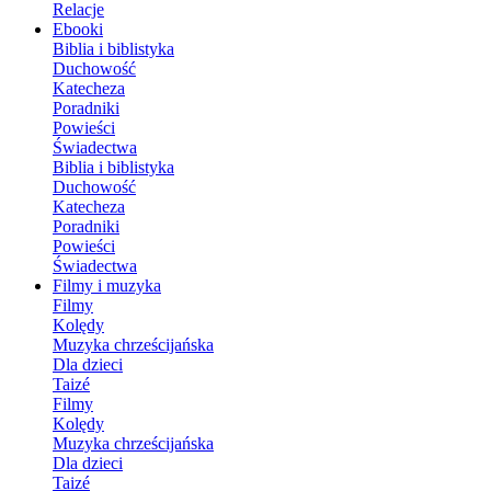
Relacje
Ebooki
Biblia i biblistyka
Duchowość
Katecheza
Poradniki
Powieści
Świadectwa
Biblia i biblistyka
Duchowość
Katecheza
Poradniki
Powieści
Świadectwa
Filmy i muzyka
Filmy
Kolędy
Muzyka chrześcijańska
Dla dzieci
Taizé
Filmy
Kolędy
Muzyka chrześcijańska
Dla dzieci
Taizé