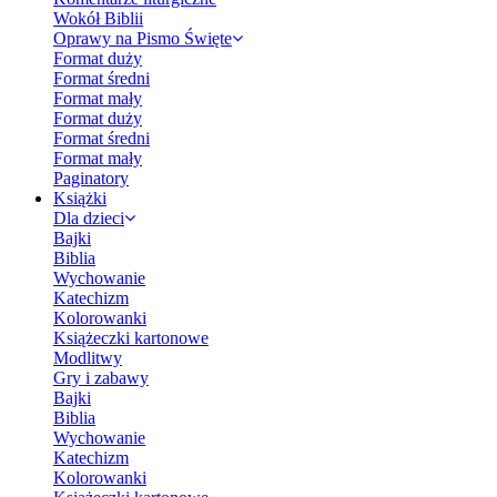
Wokół Biblii
Oprawy na Pismo Święte
Format duży
Format średni
Format mały
Format duży
Format średni
Format mały
Paginatory
Książki
Dla dzieci
Bajki
Biblia
Wychowanie
Katechizm
Kolorowanki
Książeczki kartonowe
Modlitwy
Gry i zabawy
Bajki
Biblia
Wychowanie
Katechizm
Kolorowanki