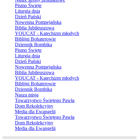
Pismo Święte
Liturgia dnia
Dzień Pański
Nowenna Pompejańska
Biblia Jubileuszowa
YOUCAT - Katechizm młodych
Biblijni Bohaterowie
Dziennik Bombika
Pismo Święte
Liturgia dnia
Dzień Pański
Nowenna Pompejańska
Biblia Jubileuszowa
YOUCAT - Katechizm młodych
Biblijni Bohaterowie
Dziennik Bombika
Nasza misja
Towarzystwo Świętego Pawła
Dom Rekolekcyjny
Media dla Ewangelii
Towarzystwo Świętego Pawła
Dom Rekolekcyjny
Media dla Ewangelii