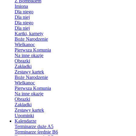
Z Bombikiem
Imiona
Dla niego
Dla niej
Dla niego
Dla niej
Kartki, karnety
Boże Narodzenie
Wielkanoc
Pierwsza Komunia
Na inne okazje
Obrazki
Zakładki
Zestawy kartek
Boże Narodzenie
Wielkanoc
Pierwsza Komunia
Na inne okazje
Obrazki
Zakładki
Zestawy kartek
Upominki
Kalendarze
Terminarze duże A5
Terminarze średnie B6