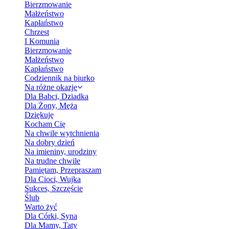
Bierzmowanie
Małżeństwo
Kapłaństwo
Chrzest
I Komunia
Bierzmowanie
Małżeństwo
Kapłaństwo
Codziennik na biurko
Na różne okazje
Dla Babci, Dziadka
Dla Żony, Męża
Dziękuję
Kocham Cię
Na chwile wytchnienia
Na dobry dzień
Na imieniny, urodziny
Na trudne chwile
Pamiętam, Przepraszam
Dla Cioci, Wujka
Sukces, Szczęście
Ślub
Warto żyć
Dla Córki, Syna
Dla Mamy, Taty