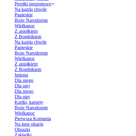
Perełki prezentowe
Na każdą chwilę
Papieskie
Boże Narodzenie
Wielkanoc
Z aniołkiem
Z Bombikiem
Na każdą chwilę
Papieskie
Boże Narodzenie
Wielkanoc
Z aniołkiem
Z Bombikiem
Imiona
Dla niego
Dla niej
Dla niego
Dla niej
Kartki, karnety
Boże Narodzenie
Wielkanoc
Pierwsza Komunia
Na inne okazje
Obrazki
Zakładki