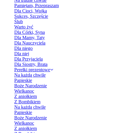
Na trudne chwile
Pamiętam, Przepraszam
Dla Cioci, Wujka
Sukces, Szczęście
Ślub
Warto żyć
Dla Córki, Syna
Dla Mamy, Taty
Dla Nauczyciela
Dla niego
Dla niej
Dla Przyjaciela
Dla Siostry, Brata
Perełki prezentowe
Na każdą chwilę
Papieskie
Boże Narodzenie
Wielkanoc
Z aniołkiem
Z Bombikiem
Na każdą chwilę
Papieskie
Boże Narodzenie
Wielkanoc
Z aniołkiem