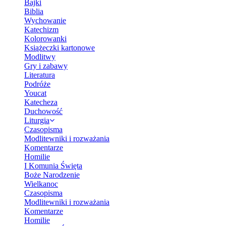
Bajki
Biblia
Wychowanie
Katechizm
Kolorowanki
Książeczki kartonowe
Modlitwy
Gry i zabawy
Literatura
Podróże
Youcat
Katecheza
Duchowość
Liturgia
Czasopisma
Modlitewniki i rozważania
Komentarze
Homilie
I Komunia Święta
Boże Narodzenie
Wielkanoc
Czasopisma
Modlitewniki i rozważania
Komentarze
Homilie