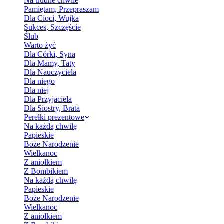
Na trudne chwile
Pamiętam, Przepraszam
Dla Cioci, Wujka
Sukces, Szczęście
Ślub
Warto żyć
Dla Córki, Syna
Dla Mamy, Taty
Dla Nauczyciela
Dla niego
Dla niej
Dla Przyjaciela
Dla Siostry, Brata
Perełki prezentowe
Na każdą chwilę
Papieskie
Boże Narodzenie
Wielkanoc
Z aniołkiem
Z Bombikiem
Na każdą chwilę
Papieskie
Boże Narodzenie
Wielkanoc
Z aniołkiem