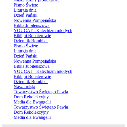
Pismo Święte
Liturgia dnia
Dzień Pański
Nowenna Pompejańska
Biblia Jubileuszowa
YOUCAT - Katechizm młodych
Biblijni Bohaterowie
Dziennik Bombika
Pismo Święte
Liturgia dnia
Dzień Pański
Nowenna Pompejańska
Biblia Jubileuszowa
YOUCAT - Katechizm młodych
Biblijni Bohaterowie
Dziennik Bombika
Nasza misja
Towarzystwo Świętego Pawła
Dom Rekolekcyjny
Media dla Ewangelii
Towarzystwo Świętego Pawła
Dom Rekolekcyjny
Media dla Ewangelii