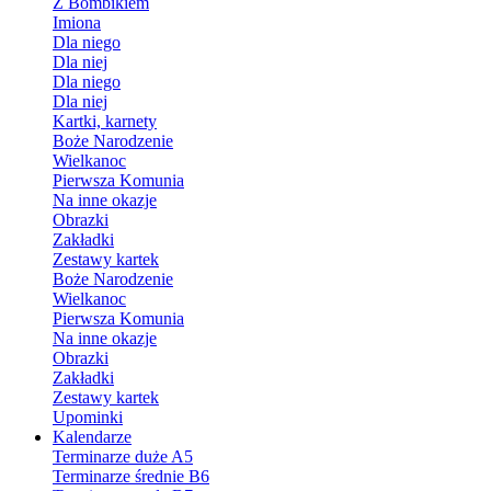
Z Bombikiem
Imiona
Dla niego
Dla niej
Dla niego
Dla niej
Kartki, karnety
Boże Narodzenie
Wielkanoc
Pierwsza Komunia
Na inne okazje
Obrazki
Zakładki
Zestawy kartek
Boże Narodzenie
Wielkanoc
Pierwsza Komunia
Na inne okazje
Obrazki
Zakładki
Zestawy kartek
Upominki
Kalendarze
Terminarze duże A5
Terminarze średnie B6