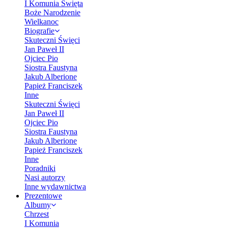
I Komunia Święta
Boże Narodzenie
Wielkanoc
Biografie
Skuteczni Święci
Jan Paweł II
Ojciec Pio
Siostra Faustyna
Jakub Alberione
Papież Franciszek
Inne
Skuteczni Święci
Jan Paweł II
Ojciec Pio
Siostra Faustyna
Jakub Alberione
Papież Franciszek
Inne
Poradniki
Nasi autorzy
Inne wydawnictwa
Prezentowe
Albumy
Chrzest
I Komunia