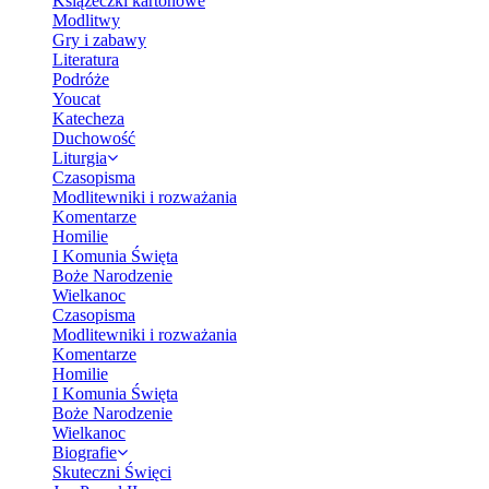
Książeczki kartonowe
Modlitwy
Gry i zabawy
Literatura
Podróże
Youcat
Katecheza
Duchowość
Liturgia
Czasopisma
Modlitewniki i rozważania
Komentarze
Homilie
I Komunia Święta
Boże Narodzenie
Wielkanoc
Czasopisma
Modlitewniki i rozważania
Komentarze
Homilie
I Komunia Święta
Boże Narodzenie
Wielkanoc
Biografie
Skuteczni Święci