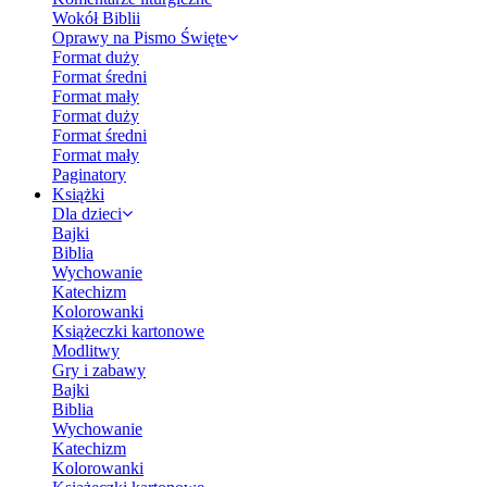
Wokół Biblii
Oprawy na Pismo Święte
Format duży
Format średni
Format mały
Format duży
Format średni
Format mały
Paginatory
Książki
Dla dzieci
Bajki
Biblia
Wychowanie
Katechizm
Kolorowanki
Książeczki kartonowe
Modlitwy
Gry i zabawy
Bajki
Biblia
Wychowanie
Katechizm
Kolorowanki