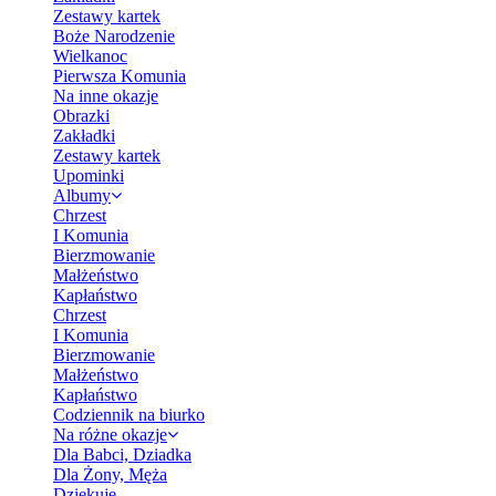
Zestawy kartek
Boże Narodzenie
Wielkanoc
Pierwsza Komunia
Na inne okazje
Obrazki
Zakładki
Zestawy kartek
Upominki
Albumy
Chrzest
I Komunia
Bierzmowanie
Małżeństwo
Kapłaństwo
Chrzest
I Komunia
Bierzmowanie
Małżeństwo
Kapłaństwo
Codziennik na biurko
Na różne okazje
Dla Babci, Dziadka
Dla Żony, Męża
Dziękuję