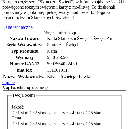
Karta to część serii “Skuteczni Święci”, w której znajdziesz książki
poświęcone różnym świętym i karty z modlitwą. To doskonali
pomocnicy w pokornej, pełnej wiary modlitwie do Boga za
pośrednictwem Skutecznych Świętych!
Dane techniczne
Więcej informacji
Nazwa Towaru
Karta Skuteczni Święci - Święta Anna
Seria Wydawnicza
Skuteczni Święci
Typ Produktu
Karta
Wymiary
5,50 x 8,50
Numer EAN13
5907564022439
mat-idx
1310010117
Nazwa Wydawnictwa
Edycja Świętego Pawła
Opinie
Napisz
własną recenzję
Twoja ocena
Jakość
1 star
2 stars
3 stars
4 stars
5 stars
Cena
1 star
2 stars
3 stars
4 stars
5 stars