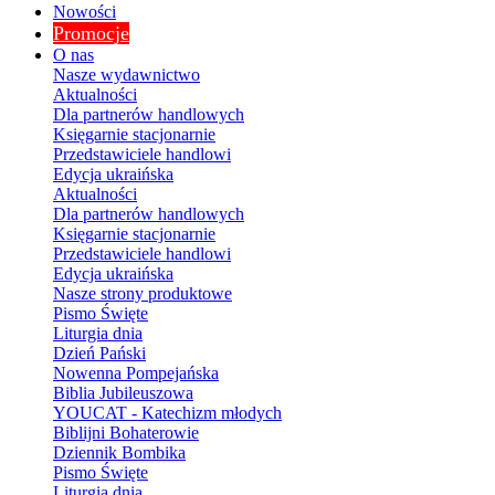
Nowości
Promocje
O nas
Nasze wydawnictwo
Aktualności
Dla partnerów handlowych
Księgarnie stacjonarnie
Przedstawiciele handlowi
Edycja ukraińska
Aktualności
Dla partnerów handlowych
Księgarnie stacjonarnie
Przedstawiciele handlowi
Edycja ukraińska
Nasze strony produktowe
Pismo Święte
Liturgia dnia
Dzień Pański
Nowenna Pompejańska
Biblia Jubileuszowa
YOUCAT - Katechizm młodych
Biblijni Bohaterowie
Dziennik Bombika
Pismo Święte
Liturgia dnia