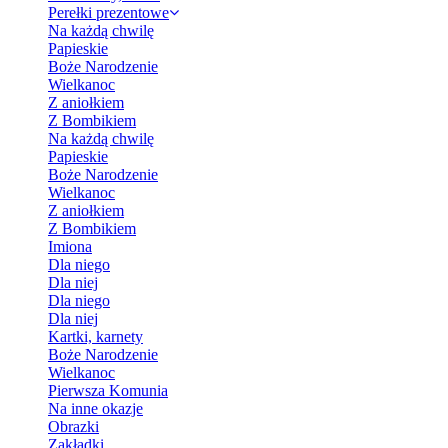
Perełki prezentowe
Na każdą chwilę
Papieskie
Boże Narodzenie
Wielkanoc
Z aniołkiem
Z Bombikiem
Na każdą chwilę
Papieskie
Boże Narodzenie
Wielkanoc
Z aniołkiem
Z Bombikiem
Imiona
Dla niego
Dla niej
Dla niego
Dla niej
Kartki, karnety
Boże Narodzenie
Wielkanoc
Pierwsza Komunia
Na inne okazje
Obrazki
Zakładki