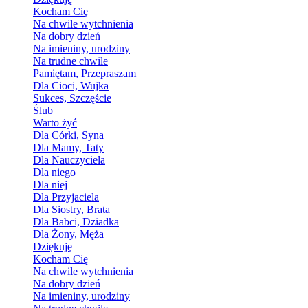
Kocham Cię
Na chwile wytchnienia
Na dobry dzień
Na imieniny, urodziny
Na trudne chwile
Pamiętam, Przepraszam
Dla Cioci, Wujka
Sukces, Szczęście
Ślub
Warto żyć
Dla Córki, Syna
Dla Mamy, Taty
Dla Nauczyciela
Dla niego
Dla niej
Dla Przyjaciela
Dla Siostry, Brata
Dla Babci, Dziadka
Dla Żony, Męża
Dziękuję
Kocham Cię
Na chwile wytchnienia
Na dobry dzień
Na imieniny, urodziny