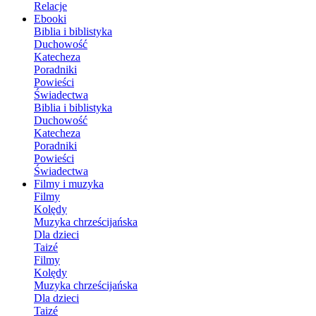
Relacje
Ebooki
Biblia i biblistyka
Duchowość
Katecheza
Poradniki
Powieści
Świadectwa
Biblia i biblistyka
Duchowość
Katecheza
Poradniki
Powieści
Świadectwa
Filmy i muzyka
Filmy
Kolędy
Muzyka chrześcijańska
Dla dzieci
Taizé
Filmy
Kolędy
Muzyka chrześcijańska
Dla dzieci
Taizé