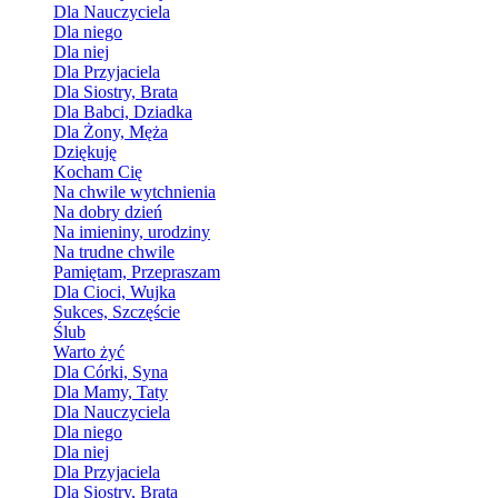
Dla Nauczyciela
Dla niego
Dla niej
Dla Przyjaciela
Dla Siostry, Brata
Dla Babci, Dziadka
Dla Żony, Męża
Dziękuję
Kocham Cię
Na chwile wytchnienia
Na dobry dzień
Na imieniny, urodziny
Na trudne chwile
Pamiętam, Przepraszam
Dla Cioci, Wujka
Sukces, Szczęście
Ślub
Warto żyć
Dla Córki, Syna
Dla Mamy, Taty
Dla Nauczyciela
Dla niego
Dla niej
Dla Przyjaciela
Dla Siostry, Brata