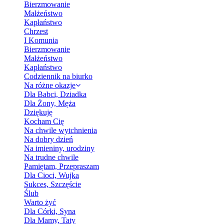
Bierzmowanie
Małżeństwo
Kapłaństwo
Chrzest
I Komunia
Bierzmowanie
Małżeństwo
Kapłaństwo
Codziennik na biurko
Na różne okazje
Dla Babci, Dziadka
Dla Żony, Męża
Dziękuję
Kocham Cię
Na chwile wytchnienia
Na dobry dzień
Na imieniny, urodziny
Na trudne chwile
Pamiętam, Przepraszam
Dla Cioci, Wujka
Sukces, Szczęście
Ślub
Warto żyć
Dla Córki, Syna
Dla Mamy, Taty