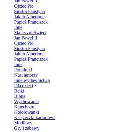
Jan Paweł II
Ojciec Pio
Siostra Faustyna
Jakub Alberione
Papież Franciszek
Inne
Skuteczni Święci
Jan Paweł II
Ojciec Pio
Siostra Faustyna
Jakub Alberione
Papież Franciszek
Inne
Poradniki
Nasi autorzy
Inne wydawnictwa
Dla dzieci
Bajki
Biblia
Wychowanie
Katechizm
Kolorowanki
Książeczki kartonowe
Modlitwy
Gry i zabawy