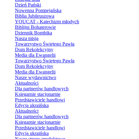
Dzień Pański
Nowenna Pompejańska
Biblia Jubileuszowa
YOUCAT - Katechizm młodych
Biblijni Bohaterowie
Dziennik Bombika
Nasza misja
Towarzystwo Świętego Pawła
Dom Rekolekcyjny
Media dla Ewangelii
Towarzystwo Świętego Pawła
Dom Rekolekcyjny
Media dla Ewangelii
Nasze wydawnictwo
Aktualności
Dla partnerów handlowych
Księgarnie stacjonarnie
Przedstawiciele handlowi
Edycja ukraińska
Aktualności
Dla partnerów handlowych
Księgarnie stacjonarnie
Przedstawiciele handlowi
Edycja ukraińska
Nasze strony produktowe