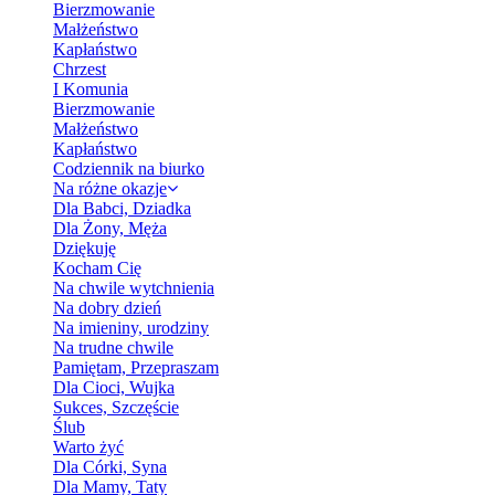
Bierzmowanie
Małżeństwo
Kapłaństwo
Chrzest
I Komunia
Bierzmowanie
Małżeństwo
Kapłaństwo
Codziennik na biurko
Na różne okazje
Dla Babci, Dziadka
Dla Żony, Męża
Dziękuję
Kocham Cię
Na chwile wytchnienia
Na dobry dzień
Na imieniny, urodziny
Na trudne chwile
Pamiętam, Przepraszam
Dla Cioci, Wujka
Sukces, Szczęście
Ślub
Warto żyć
Dla Córki, Syna
Dla Mamy, Taty