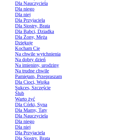
Dla Nauczyciela
Dla niego
Dla niej
Dla Przyjaciela
Dla Siostry, Brata
Dla Babci, Dziadka
Dla Żony, Męża
Dziękuję
Kocham Cię
Na chwile wytchnienia
Na dobry dzień
Na imieniny, urodziny
Na trudne chwile
Pamiętam, Przepraszam
Dla Cioci, Wujka
Sukces, Szczęście
Ślub
Warto żyć
Dla Córki, Syna
Dla Mamy, Taty
Dla Nauczyciela
Dla niego
Dla niej
Dla Przyjaciela
Dla Siostry, Brata