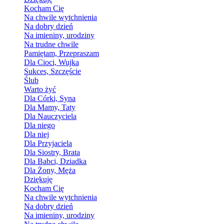
Kocham Cię
Na chwile wytchnienia
Na dobry dzień
Na imieniny, urodziny
Na trudne chwile
Pamiętam, Przepraszam
Dla Cioci, Wujka
Sukces, Szczęście
Ślub
Warto żyć
Dla Córki, Syna
Dla Mamy, Taty
Dla Nauczyciela
Dla niego
Dla niej
Dla Przyjaciela
Dla Siostry, Brata
Dla Babci, Dziadka
Dla Żony, Męża
Dziękuję
Kocham Cię
Na chwile wytchnienia
Na dobry dzień
Na imieniny, urodziny