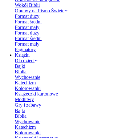
Wokół Biblii
Oprawy na Pismo Święte
Format duży
Format średni
Format mały
Format duży
Format średni
Format mały
Paginatory
Książki
Dla dzieci
Bajki
Biblia
Wychowanie
Katechizm
Kolorowanki
Książeczki kartonowe
Modlitwy
Gry i zabawy
Bajki
Biblia
Wychowanie
Katechizm
Kolorowanki