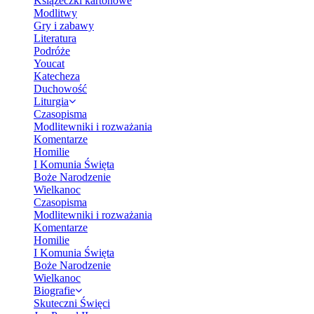
Książeczki kartonowe
Modlitwy
Gry i zabawy
Literatura
Podróże
Youcat
Katecheza
Duchowość
Liturgia
Czasopisma
Modlitewniki i rozważania
Komentarze
Homilie
I Komunia Święta
Boże Narodzenie
Wielkanoc
Czasopisma
Modlitewniki i rozważania
Komentarze
Homilie
I Komunia Święta
Boże Narodzenie
Wielkanoc
Biografie
Skuteczni Święci