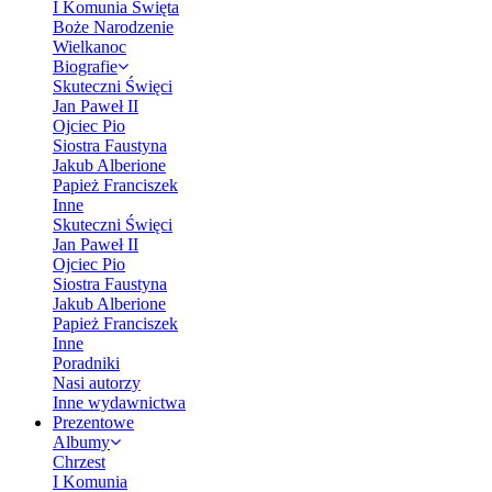
I Komunia Święta
Boże Narodzenie
Wielkanoc
Biografie
Skuteczni Święci
Jan Paweł II
Ojciec Pio
Siostra Faustyna
Jakub Alberione
Papież Franciszek
Inne
Skuteczni Święci
Jan Paweł II
Ojciec Pio
Siostra Faustyna
Jakub Alberione
Papież Franciszek
Inne
Poradniki
Nasi autorzy
Inne wydawnictwa
Prezentowe
Albumy
Chrzest
I Komunia