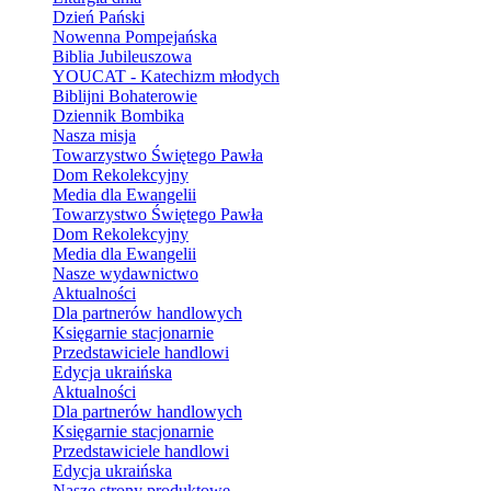
Dzień Pański
Nowenna Pompejańska
Biblia Jubileuszowa
YOUCAT - Katechizm młodych
Biblijni Bohaterowie
Dziennik Bombika
Nasza misja
Towarzystwo Świętego Pawła
Dom Rekolekcyjny
Media dla Ewangelii
Towarzystwo Świętego Pawła
Dom Rekolekcyjny
Media dla Ewangelii
Nasze wydawnictwo
Aktualności
Dla partnerów handlowych
Księgarnie stacjonarnie
Przedstawiciele handlowi
Edycja ukraińska
Aktualności
Dla partnerów handlowych
Księgarnie stacjonarnie
Przedstawiciele handlowi
Edycja ukraińska
Nasze strony produktowe