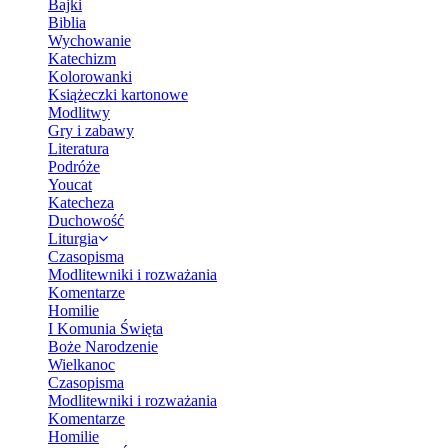
Bajki
Biblia
Wychowanie
Katechizm
Kolorowanki
Książeczki kartonowe
Modlitwy
Gry i zabawy
Literatura
Podróże
Youcat
Katecheza
Duchowość
Liturgia
Czasopisma
Modlitewniki i rozważania
Komentarze
Homilie
I Komunia Święta
Boże Narodzenie
Wielkanoc
Czasopisma
Modlitewniki i rozważania
Komentarze
Homilie