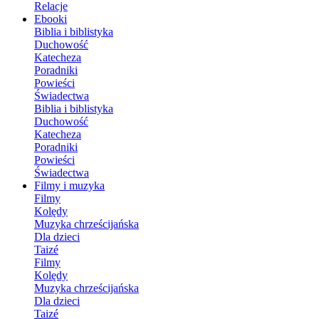
Relacje
Ebooki
Biblia i biblistyka
Duchowość
Katecheza
Poradniki
Powieści
Świadectwa
Biblia i biblistyka
Duchowość
Katecheza
Poradniki
Powieści
Świadectwa
Filmy i muzyka
Filmy
Kolędy
Muzyka chrześcijańska
Dla dzieci
Taizé
Filmy
Kolędy
Muzyka chrześcijańska
Dla dzieci
Taizé