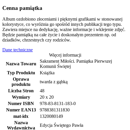
Cenna pamiątka
Album ozdobiono złoceniami i pięknymi grafikami w stonowanej
kolorystyce, co wyróżnia go spośród innych publikacji tego typu.
Zawiera miejsce na dedykację, ważne informacje i wklejenie zdjęć.
Będzie pamiątką na całe życie i doskonałym prezentem np. od
dziadków, chrzestnych czy rodziców.
Dane techniczne
Więcej informacji
Sakrament Miłości. Pamiątka Pierwszej
Nazwa Towaru
Komunii Świętej
Typ Produktu
Książka
Oprawa
twarda z gąbką
produktu
Liczba Stron
48
Wymiary
20 x 20
Numer ISBN
978-83-8131-183-0
Numer EAN13
9788381311830
mat-idx
1320080149
Nazwa
Edycja Świętego Pawła
Wydawnictwa