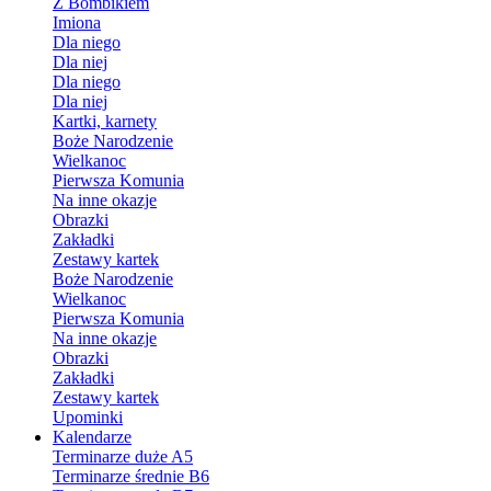
Z Bombikiem
Imiona
Dla niego
Dla niej
Dla niego
Dla niej
Kartki, karnety
Boże Narodzenie
Wielkanoc
Pierwsza Komunia
Na inne okazje
Obrazki
Zakładki
Zestawy kartek
Boże Narodzenie
Wielkanoc
Pierwsza Komunia
Na inne okazje
Obrazki
Zakładki
Zestawy kartek
Upominki
Kalendarze
Terminarze duże A5
Terminarze średnie B6