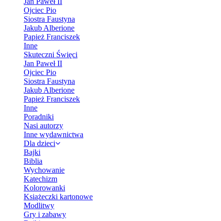
Jan Paweł II
Ojciec Pio
Siostra Faustyna
Jakub Alberione
Papież Franciszek
Inne
Skuteczni Święci
Jan Paweł II
Ojciec Pio
Siostra Faustyna
Jakub Alberione
Papież Franciszek
Inne
Poradniki
Nasi autorzy
Inne wydawnictwa
Dla dzieci
Bajki
Biblia
Wychowanie
Katechizm
Kolorowanki
Książeczki kartonowe
Modlitwy
Gry i zabawy