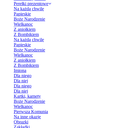
Perełki prezentowe
Na każdą chwilę
Papieskie
Boże Narodzenie
Wielkanoc
Z aniołkiem
Z Bombikiem
Na każdą chwilę
Papieskie
Boże Narodzenie
Wielkanoc
Z aniołkiem
Z Bombikiem
Imiona
Dla niego
Dla niej
Dla niego
Dla niej
Kartki, karnety
Boże Narodzenie
Wielkanoc
Pierwsza Komunia
Na inne okazje
Obrazki
Zakładki