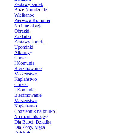
Zestawy kartek
Boże Narodzenie
Wielkanoc
Pierwsza Komunia
Na inne okazje
Obrazki
Zakładki
Zestawy kartek
Upominki
Albumy
Chrzest
I Komunia
Bierzmowanie
Małżeństwo
Kapłaństwo
Chrzest
I Komunia
Bierzmowanie
Małżeństwo
Kapłaństwo
Codziennik na biurko
Na różne okazje
Dla Babci, Dziadka
Dla Żony, Męża
Dziękuję