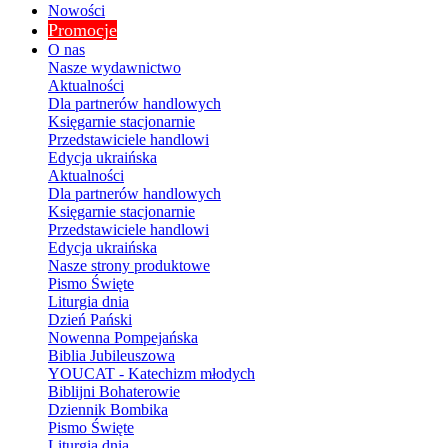
Nowości
Promocje
O nas
Nasze wydawnictwo
Aktualności
Dla partnerów handlowych
Księgarnie stacjonarnie
Przedstawiciele handlowi
Edycja ukraińska
Aktualności
Dla partnerów handlowych
Księgarnie stacjonarnie
Przedstawiciele handlowi
Edycja ukraińska
Nasze strony produktowe
Pismo Święte
Liturgia dnia
Dzień Pański
Nowenna Pompejańska
Biblia Jubileuszowa
YOUCAT - Katechizm młodych
Biblijni Bohaterowie
Dziennik Bombika
Pismo Święte
Liturgia dnia