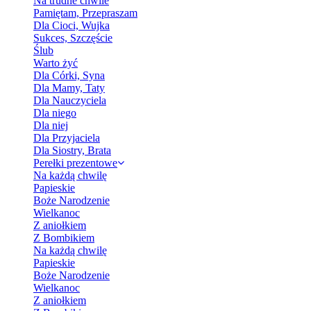
Na trudne chwile
Pamiętam, Przepraszam
Dla Cioci, Wujka
Sukces, Szczęście
Ślub
Warto żyć
Dla Córki, Syna
Dla Mamy, Taty
Dla Nauczyciela
Dla niego
Dla niej
Dla Przyjaciela
Dla Siostry, Brata
Perełki prezentowe
Na każdą chwilę
Papieskie
Boże Narodzenie
Wielkanoc
Z aniołkiem
Z Bombikiem
Na każdą chwilę
Papieskie
Boże Narodzenie
Wielkanoc
Z aniołkiem