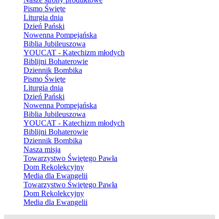
Pismo Święte
Liturgia dnia
Dzień Pański
Nowenna Pompejańska
Biblia Jubileuszowa
YOUCAT - Katechizm młodych
Biblijni Bohaterowie
Dziennik Bombika
Pismo Święte
Liturgia dnia
Dzień Pański
Nowenna Pompejańska
Biblia Jubileuszowa
YOUCAT - Katechizm młodych
Biblijni Bohaterowie
Dziennik Bombika
Nasza misja
Towarzystwo Świętego Pawła
Dom Rekolekcyjny
Media dla Ewangelii
Towarzystwo Świętego Pawła
Dom Rekolekcyjny
Media dla Ewangelii