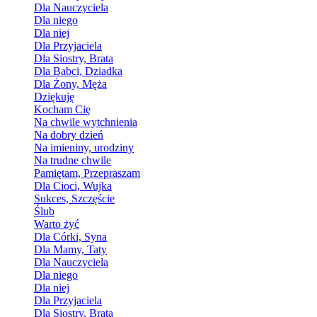
Dla Nauczyciela
Dla niego
Dla niej
Dla Przyjaciela
Dla Siostry, Brata
Dla Babci, Dziadka
Dla Żony, Męża
Dziękuję
Kocham Cię
Na chwile wytchnienia
Na dobry dzień
Na imieniny, urodziny
Na trudne chwile
Pamiętam, Przepraszam
Dla Cioci, Wujka
Sukces, Szczęście
Ślub
Warto żyć
Dla Córki, Syna
Dla Mamy, Taty
Dla Nauczyciela
Dla niego
Dla niej
Dla Przyjaciela
Dla Siostry, Brata