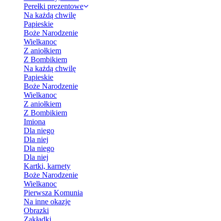
Perełki prezentowe
Na każdą chwilę
Papieskie
Boże Narodzenie
Wielkanoc
Z aniołkiem
Z Bombikiem
Na każdą chwilę
Papieskie
Boże Narodzenie
Wielkanoc
Z aniołkiem
Z Bombikiem
Imiona
Dla niego
Dla niej
Dla niego
Dla niej
Kartki, karnety
Boże Narodzenie
Wielkanoc
Pierwsza Komunia
Na inne okazje
Obrazki
Zakładki