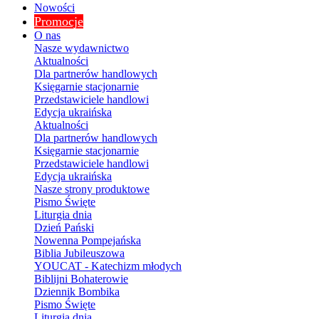
Nowości
Promocje
O nas
Nasze wydawnictwo
Aktualności
Dla partnerów handlowych
Księgarnie stacjonarnie
Przedstawiciele handlowi
Edycja ukraińska
Aktualności
Dla partnerów handlowych
Księgarnie stacjonarnie
Przedstawiciele handlowi
Edycja ukraińska
Nasze strony produktowe
Pismo Święte
Liturgia dnia
Dzień Pański
Nowenna Pompejańska
Biblia Jubileuszowa
YOUCAT - Katechizm młodych
Biblijni Bohaterowie
Dziennik Bombika
Pismo Święte
Liturgia dnia