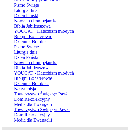
Pismo Święte
Liturgia dnia
Dzień Pański
Nowenna Pompejańska
Biblia Jubileuszowa
YOUCAT - Katechizm młodych
Biblijni Bohaterowie
Dziennik Bombika
Pismo Święte
Liturgia dnia
Dzień Pański
Nowenna Pompejańska
Biblia Jubileuszowa
YOUCAT - Katechizm młodych
Biblijni Bohaterowie
Dziennik Bombika
Nasza misja
Towarzystwo Świętego Pawła
Dom Rekolekcyjny
Media dla Ewangelii
Towarzystwo Świętego Pawła
Dom Rekolekcyjny
Media dla Ewangelii