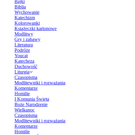
Bajki
Biblia
Wychowanie
Katechizm
Kolorowanki
Książeczki kartonowe
Modlitwy
Gry i zabawy
Literatura
Podróże
Youcat
Katecheza
Duchowość
Liturgia
Czasopisma
Modlitewniki i rozważania
Komentarze
Homilie
I Komunia Święta
Boże Narodzenie
Wielkanoc
Czasopisma
Modlitewniki i rozważania
Komentarze
Homilie