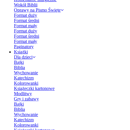
Wokół Biblii
Oprawy na Pismo Święte
Format duży
Format średni
Format mały
Format duży
Format średni
Format mały
Paginatory
Książki
Dla dzieci
Bajki
Biblia
Wychowanie
Katechizm
Kolorowanki
Książeczki kartonowe
Modlitwy
Gry i zabawy
Bajki
Biblia
Wychowanie
Katechizm
Kolorowanki