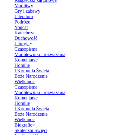
Książeczki kartonowe
Modlitwy
Gry i zabawy
Literatura
Podróże
Youcat
Katecheza
Duchowość
Liturgia
Czasopisma
Modlitewniki i rozważania
Komentarze
Homilie
I Komunia Święta
Boże Narodzenie
Wielkanoc
Czasopisma
Modlitewniki i rozważania
Komentarze
Homilie
I Komunia Święta
Boże Narodzenie
Wielkanoc
Biografie
Skuteczni Święci