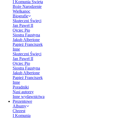
I Komunia Święta
Boże Narodzenie
Wielkanoc
Biografie
Skuteczni Święci
Jan Paweł II
Ojciec Pio
Siostra Faustyna
Jakub Alberione
Papież Franciszek
Inne
Skuteczni Święci
Jan Paweł II
Ojciec Pio
Siostra Faustyna
Jakub Alberione
Papież Franciszek
Inne
Poradniki
Nasi autorzy
Inne wydawnictwa
Prezentowe
Albumy
Chrzest
I Komunia