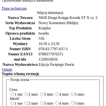
i przetrwanie trudnych momentów.
Dane techniczne
Więcej informacji
Nazwa Towaru
NKB Druga Księga Kronik ST X cz. 2
Seria Wydawnicza
Nowy Komentarz Biblijny
Typ Produktu
Książka
Oprawa produktu
twarda
Liczba Stron
536
Wymiary
16,50 x 23,50
Numer ISBN
978-83-7797-637-1
Numer EAN13
9788377976371
mat-idx
1320010034
Nazwa Wydawnictwa
Edycja Świętego Pawła
Opinie
Napisz
własną recenzję
Twoja ocena
Cena
1 star
2 stars
3 stars
4 stars
5 stars
Jakość
1 star
2 stars
3 stars
4 stars
5 stars