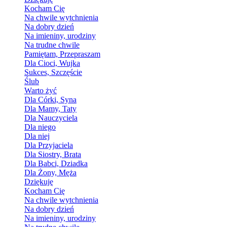
Kocham Cię
Na chwile wytchnienia
Na dobry dzień
Na imieniny, urodziny
Na trudne chwile
Pamiętam, Przepraszam
Dla Cioci, Wujka
Sukces, Szczęście
Ślub
Warto żyć
Dla Córki, Syna
Dla Mamy, Taty
Dla Nauczyciela
Dla niego
Dla niej
Dla Przyjaciela
Dla Siostry, Brata
Dla Babci, Dziadka
Dla Żony, Męża
Dziękuję
Kocham Cię
Na chwile wytchnienia
Na dobry dzień
Na imieniny, urodziny