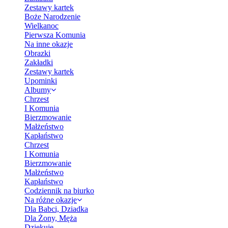
Zestawy kartek
Boże Narodzenie
Wielkanoc
Pierwsza Komunia
Na inne okazje
Obrazki
Zakładki
Zestawy kartek
Upominki
Albumy
Chrzest
I Komunia
Bierzmowanie
Małżeństwo
Kapłaństwo
Chrzest
I Komunia
Bierzmowanie
Małżeństwo
Kapłaństwo
Codziennik na biurko
Na różne okazje
Dla Babci, Dziadka
Dla Żony, Męża
Dziękuję