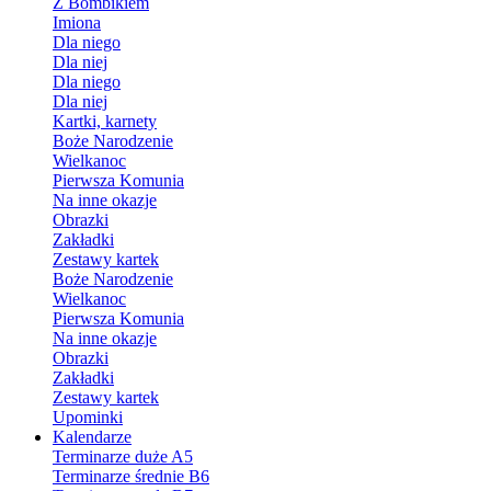
Z Bombikiem
Imiona
Dla niego
Dla niej
Dla niego
Dla niej
Kartki, karnety
Boże Narodzenie
Wielkanoc
Pierwsza Komunia
Na inne okazje
Obrazki
Zakładki
Zestawy kartek
Boże Narodzenie
Wielkanoc
Pierwsza Komunia
Na inne okazje
Obrazki
Zakładki
Zestawy kartek
Upominki
Kalendarze
Terminarze duże A5
Terminarze średnie B6