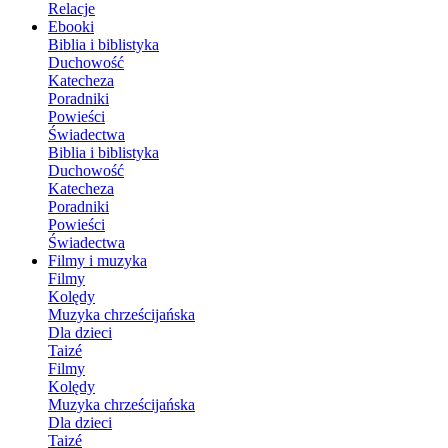
Relacje
Ebooki
Biblia i biblistyka
Duchowość
Katecheza
Poradniki
Powieści
Świadectwa
Biblia i biblistyka
Duchowość
Katecheza
Poradniki
Powieści
Świadectwa
Filmy i muzyka
Filmy
Kolędy
Muzyka chrześcijańska
Dla dzieci
Taizé
Filmy
Kolędy
Muzyka chrześcijańska
Dla dzieci
Taizé