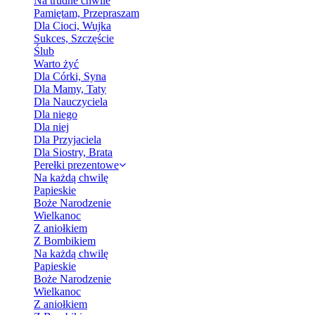
Na trudne chwile
Pamiętam, Przepraszam
Dla Cioci, Wujka
Sukces, Szczęście
Ślub
Warto żyć
Dla Córki, Syna
Dla Mamy, Taty
Dla Nauczyciela
Dla niego
Dla niej
Dla Przyjaciela
Dla Siostry, Brata
Perełki prezentowe
Na każdą chwilę
Papieskie
Boże Narodzenie
Wielkanoc
Z aniołkiem
Z Bombikiem
Na każdą chwilę
Papieskie
Boże Narodzenie
Wielkanoc
Z aniołkiem