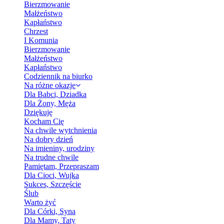
Bierzmowanie
Małżeństwo
Kapłaństwo
Chrzest
I Komunia
Bierzmowanie
Małżeństwo
Kapłaństwo
Codziennik na biurko
Na różne okazje
Dla Babci, Dziadka
Dla Żony, Męża
Dziękuję
Kocham Cię
Na chwile wytchnienia
Na dobry dzień
Na imieniny, urodziny
Na trudne chwile
Pamiętam, Przepraszam
Dla Cioci, Wujka
Sukces, Szczęście
Ślub
Warto żyć
Dla Córki, Syna
Dla Mamy, Taty