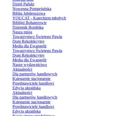
Dzień Pański
Nowenna Pompejańska
Biblia Jubileuszowa
YOUCAT - Katechizm młodych
Biblijni Bohaterowie
Dziennik Bombika
Nasza misja
Towarzystwo Świętego Pawła
Dom Rekolekcyjny
Media dla Ewangelii
Towarzystwo Świętego Pawła
Dom Rekolekcyjny
Media dla Ewangelii
Nasze wydawnictwo
Aktualności
Dla partnerów handlowych
Księgarnie stacjonarnie
Przedstawiciele handlowi
Edycja ukraińska
Aktualności
Dla partnerów handlowych
Księgarnie stacjonarnie
Przedstawiciele handlowi
Edycja ukraińska
Nasze strony produktowe