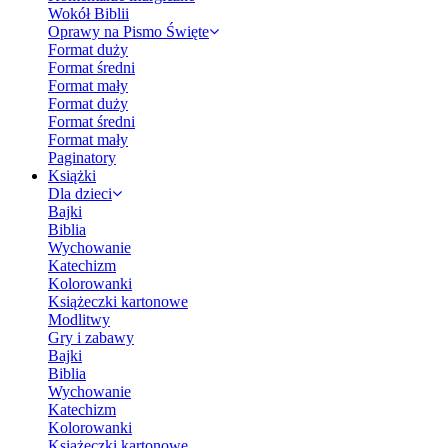
Wokół Biblii
Oprawy na Pismo Święte
Format duży
Format średni
Format mały
Format duży
Format średni
Format mały
Paginatory
Książki
Dla dzieci
Bajki
Biblia
Wychowanie
Katechizm
Kolorowanki
Książeczki kartonowe
Modlitwy
Gry i zabawy
Bajki
Biblia
Wychowanie
Katechizm
Kolorowanki
Książeczki kartonowe