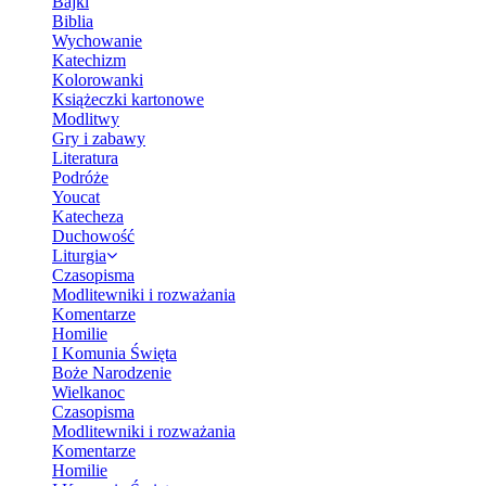
Bajki
Biblia
Wychowanie
Katechizm
Kolorowanki
Książeczki kartonowe
Modlitwy
Gry i zabawy
Literatura
Podróże
Youcat
Katecheza
Duchowość
Liturgia
Czasopisma
Modlitewniki i rozważania
Komentarze
Homilie
I Komunia Święta
Boże Narodzenie
Wielkanoc
Czasopisma
Modlitewniki i rozważania
Komentarze
Homilie