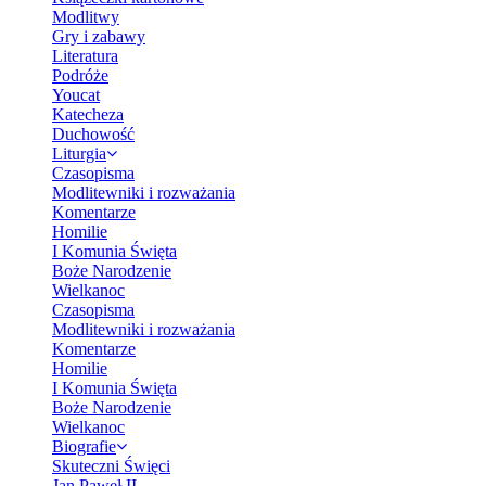
Modlitwy
Gry i zabawy
Literatura
Podróże
Youcat
Katecheza
Duchowość
Liturgia
Czasopisma
Modlitewniki i rozważania
Komentarze
Homilie
I Komunia Święta
Boże Narodzenie
Wielkanoc
Czasopisma
Modlitewniki i rozważania
Komentarze
Homilie
I Komunia Święta
Boże Narodzenie
Wielkanoc
Biografie
Skuteczni Święci
Jan Paweł II