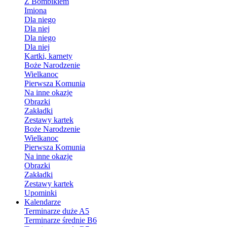
Z Bombikiem
Imiona
Dla niego
Dla niej
Dla niego
Dla niej
Kartki, karnety
Boże Narodzenie
Wielkanoc
Pierwsza Komunia
Na inne okazje
Obrazki
Zakładki
Zestawy kartek
Boże Narodzenie
Wielkanoc
Pierwsza Komunia
Na inne okazje
Obrazki
Zakładki
Zestawy kartek
Upominki
Kalendarze
Terminarze duże A5
Terminarze średnie B6