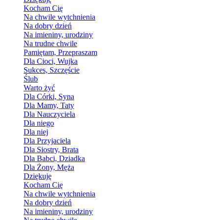
Kocham Cię
Na chwile wytchnienia
Na dobry dzień
Na imieniny, urodziny
Na trudne chwile
Pamiętam, Przepraszam
Dla Cioci, Wujka
Sukces, Szczęście
Ślub
Warto żyć
Dla Córki, Syna
Dla Mamy, Taty
Dla Nauczyciela
Dla niego
Dla niej
Dla Przyjaciela
Dla Siostry, Brata
Dla Babci, Dziadka
Dla Żony, Męża
Dziękuję
Kocham Cię
Na chwile wytchnienia
Na dobry dzień
Na imieniny, urodziny