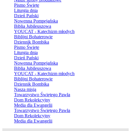
Pismo Święte
Liturgia dnia
Dzień Pański
Nowenna Pompejańska
Biblia Jubileuszowa
YOUCAT - Katechizm młodych
Biblijni Bohaterowie
Dziennik Bombika
Pismo Święte
Liturgia dnia
Dzień Pański
Nowenna Pompejańska
Biblia Jubileuszowa
YOUCAT - Katechizm młodych
Biblijni Bohaterowie
Dziennik Bombika
Nasza misja
Towarzystwo Świętego Pawła
Dom Rekolekcyjny
Media dla Ewangelii
Towarzystwo Świętego Pawła
Dom Rekolekcyjny
Media dla Ewangelii