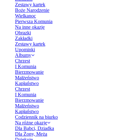
Zestawy kartek
Boże Narodzenie
Wielkanoc
Pierwsza Komunia
Na inne okazje
Obrazki
Zakładki
Zestawy kartek
Upominki
Albumy
Chrzest
I Komunia
Bierzmowanie
Małżeństwo
Kapłaństwo
Chrzest
I Komunia
Bierzmowanie
Małżeństwo
Kapłaństwo
Codziennik na biurko
Na różne okazje
Dla Babci, Dziadka
Dla Żony, Męża
Dziękuję