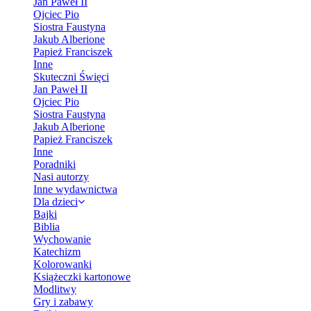
Jan Paweł II
Ojciec Pio
Siostra Faustyna
Jakub Alberione
Papież Franciszek
Inne
Skuteczni Święci
Jan Paweł II
Ojciec Pio
Siostra Faustyna
Jakub Alberione
Papież Franciszek
Inne
Poradniki
Nasi autorzy
Inne wydawnictwa
Dla dzieci
Bajki
Biblia
Wychowanie
Katechizm
Kolorowanki
Książeczki kartonowe
Modlitwy
Gry i zabawy