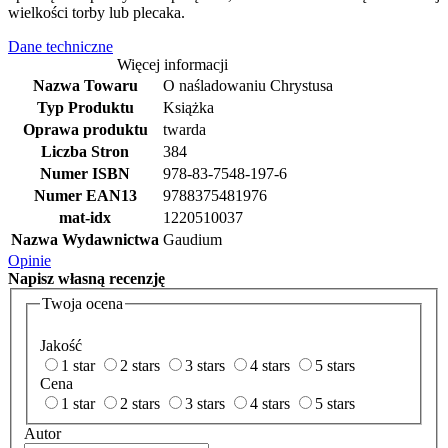
wielkości torby lub plecaka.
Dane techniczne
Więcej informacji
Nazwa Towaru
O naśladowaniu Chrystusa
Typ Produktu
Książka
Oprawa produktu
twarda
Liczba Stron
384
Numer ISBN
978-83-7548-197-6
Numer EAN13
9788375481976
mat-idx
1220510037
Nazwa Wydawnictwa
Gaudium
Opinie
Napisz
własną recenzję
Twoja ocena
Jakość
1 star
2 stars
3 stars
4 stars
5 stars
Cena
1 star
2 stars
3 stars
4 stars
5 stars
Autor