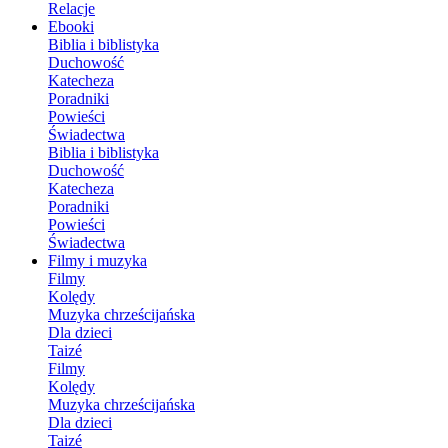
Relacje
Ebooki
Biblia i biblistyka
Duchowość
Katecheza
Poradniki
Powieści
Świadectwa
Biblia i biblistyka
Duchowość
Katecheza
Poradniki
Powieści
Świadectwa
Filmy i muzyka
Filmy
Kolędy
Muzyka chrześcijańska
Dla dzieci
Taizé
Filmy
Kolędy
Muzyka chrześcijańska
Dla dzieci
Taizé