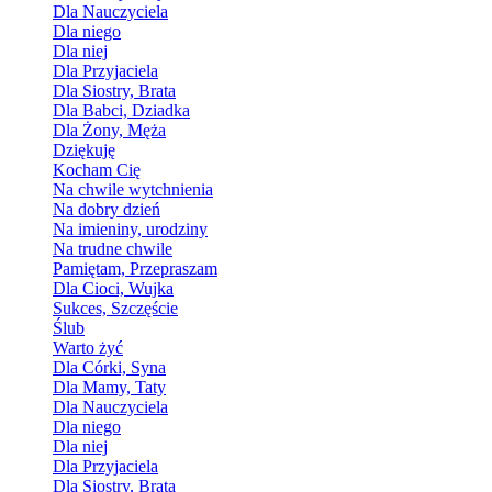
Dla Nauczyciela
Dla niego
Dla niej
Dla Przyjaciela
Dla Siostry, Brata
Dla Babci, Dziadka
Dla Żony, Męża
Dziękuję
Kocham Cię
Na chwile wytchnienia
Na dobry dzień
Na imieniny, urodziny
Na trudne chwile
Pamiętam, Przepraszam
Dla Cioci, Wujka
Sukces, Szczęście
Ślub
Warto żyć
Dla Córki, Syna
Dla Mamy, Taty
Dla Nauczyciela
Dla niego
Dla niej
Dla Przyjaciela
Dla Siostry, Brata