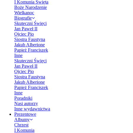
I Komunia Święta
Boże Narodzenie
Wielkanoc
Biografie
Skuteczni Święci
Jan Paweł II
Ojciec Pio
Siostra Faustyna
Jakub Alberione
Papież Franciszek
Inne
Skuteczni Święci
Jan Paweł II
Ojciec Pio
Siostra Faustyna
Jakub Alberione
Papież Franciszek
Inne
Poradniki
Nasi autorzy
Inne wydawnictwa
Prezentowe
Albumy
Chrzest
I Komunia