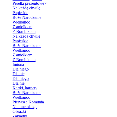
Perełki prezentowe
Na każdą chwilę
Papieskie
Boże Narodzenie
Wielkanoc
Z aniołkiem
Z Bombikiem
Na każdą chwilę
Papieskie
Boże Narodzenie
Wielkanoc
Z aniołkiem
Z Bombikiem
Imiona
Dla niego
Dla niej
Dla niego
Dla niej
Kartki, karnety
Boże Narodzenie
Wielkanoc
Pierwsza Komunia
Na inne okazje
Obrazki
Zakładki