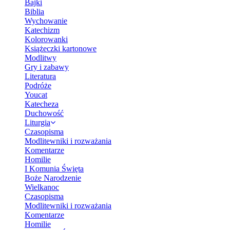
Bajki
Biblia
Wychowanie
Katechizm
Kolorowanki
Książeczki kartonowe
Modlitwy
Gry i zabawy
Literatura
Podróże
Youcat
Katecheza
Duchowość
Liturgia
Czasopisma
Modlitewniki i rozważania
Komentarze
Homilie
I Komunia Święta
Boże Narodzenie
Wielkanoc
Czasopisma
Modlitewniki i rozważania
Komentarze
Homilie