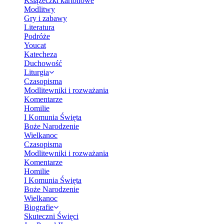
Książeczki kartonowe
Modlitwy
Gry i zabawy
Literatura
Podróże
Youcat
Katecheza
Duchowość
Liturgia
Czasopisma
Modlitewniki i rozważania
Komentarze
Homilie
I Komunia Święta
Boże Narodzenie
Wielkanoc
Czasopisma
Modlitewniki i rozważania
Komentarze
Homilie
I Komunia Święta
Boże Narodzenie
Wielkanoc
Biografie
Skuteczni Święci