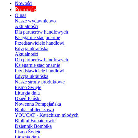
Nowości
Promocje
O nas
Nasze wydawnictwo
Aktualności
Dla partnerów handlowych
Księgarnie stacjonarnie
Przedstawiciele handlowi
Edycja ukraińska
Aktualności
Dla partnerów handlowych
Księgarnie stacjonarnie
Przedstawiciele handlowi
Edycja ukraińska
Nasze strony produktowe
Pismo Święte
Liturgia dnia
Dzień Pański
Nowenna Pompejańska
Biblia Jubileuszowa
YOUCAT - Katechizm młodych
Biblijni Bohaterowie
Dziennik Bombika
Pismo Święte
Liturgia dnia