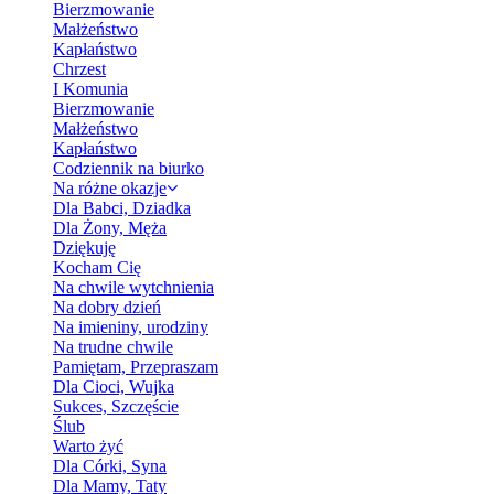
Bierzmowanie
Małżeństwo
Kapłaństwo
Chrzest
I Komunia
Bierzmowanie
Małżeństwo
Kapłaństwo
Codziennik na biurko
Na różne okazje
Dla Babci, Dziadka
Dla Żony, Męża
Dziękuję
Kocham Cię
Na chwile wytchnienia
Na dobry dzień
Na imieniny, urodziny
Na trudne chwile
Pamiętam, Przepraszam
Dla Cioci, Wujka
Sukces, Szczęście
Ślub
Warto żyć
Dla Córki, Syna
Dla Mamy, Taty