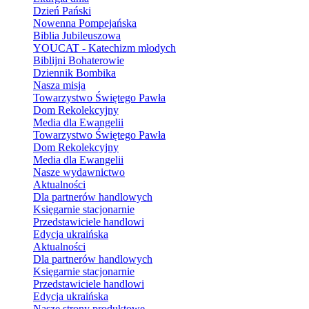
Dzień Pański
Nowenna Pompejańska
Biblia Jubileuszowa
YOUCAT - Katechizm młodych
Biblijni Bohaterowie
Dziennik Bombika
Nasza misja
Towarzystwo Świętego Pawła
Dom Rekolekcyjny
Media dla Ewangelii
Towarzystwo Świętego Pawła
Dom Rekolekcyjny
Media dla Ewangelii
Nasze wydawnictwo
Aktualności
Dla partnerów handlowych
Księgarnie stacjonarnie
Przedstawiciele handlowi
Edycja ukraińska
Aktualności
Dla partnerów handlowych
Księgarnie stacjonarnie
Przedstawiciele handlowi
Edycja ukraińska
Nasze strony produktowe