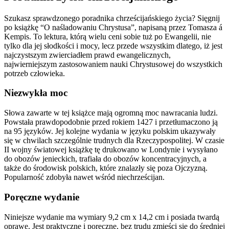
Szukasz sprawdzonego poradnika chrześcijańskiego życia? Sięgnij
po książkę “O naśladowaniu Chrystusa”, napisaną przez Tomasza á
Kempis. To lektura, którą wielu ceni sobie tuż po Ewangelii, nie
tylko dla jej słodkości i mocy, lecz przede wszystkim dlatego, iż jest
najczystszym zwierciadłem prawd ewangelicznych,
najwierniejszym zastosowaniem nauki Chrystusowej do wszystkich
potrzeb człowieka.
Niezwykła moc
Słowa zawarte w tej książce mają ogromną moc nawracania ludzi.
Powstała prawdopodobnie przed rokiem 1427 i przetłumaczono ją
na 95 języków. Jej kolejne wydania w języku polskim ukazywały
się w chwilach szczególnie trudnych dla Rzeczypospolitej. W czasie
II wojny światowej książkę tę drukowano w Londynie i wysyłano
do obozów jenieckich, trafiała do obozów koncentracyjnych, a
także do środowisk polskich, które znalazły się poza Ojczyzną.
Popularność zdobyła nawet wśród niechrześcijan.
Poręczne wydanie
Niniejsze wydanie ma wymiary 9,2 cm x 14,2 cm i posiada twardą
oprawę. Jest praktyczne i poręczne, bez trudu zmieści się do średniej