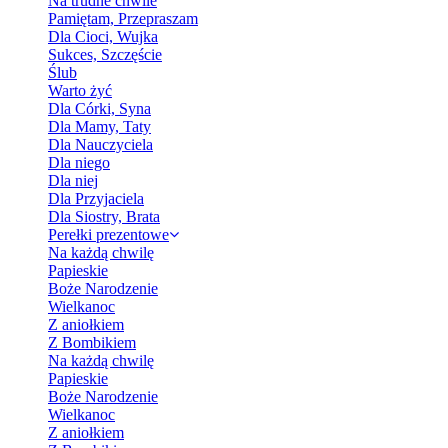
Na trudne chwile
Pamiętam, Przepraszam
Dla Cioci, Wujka
Sukces, Szczęście
Ślub
Warto żyć
Dla Córki, Syna
Dla Mamy, Taty
Dla Nauczyciela
Dla niego
Dla niej
Dla Przyjaciela
Dla Siostry, Brata
Perełki prezentowe
Na każdą chwilę
Papieskie
Boże Narodzenie
Wielkanoc
Z aniołkiem
Z Bombikiem
Na każdą chwilę
Papieskie
Boże Narodzenie
Wielkanoc
Z aniołkiem