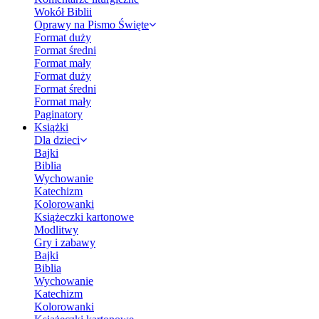
Wokół Biblii
Oprawy na Pismo Święte
Format duży
Format średni
Format mały
Format duży
Format średni
Format mały
Paginatory
Książki
Dla dzieci
Bajki
Biblia
Wychowanie
Katechizm
Kolorowanki
Książeczki kartonowe
Modlitwy
Gry i zabawy
Bajki
Biblia
Wychowanie
Katechizm
Kolorowanki