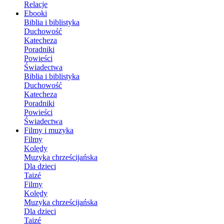
Relacje
Ebooki
Biblia i biblistyka
Duchowość
Katecheza
Poradniki
Powieści
Świadectwa
Biblia i biblistyka
Duchowość
Katecheza
Poradniki
Powieści
Świadectwa
Filmy i muzyka
Filmy
Kolędy
Muzyka chrześcijańska
Dla dzieci
Taizé
Filmy
Kolędy
Muzyka chrześcijańska
Dla dzieci
Taizé