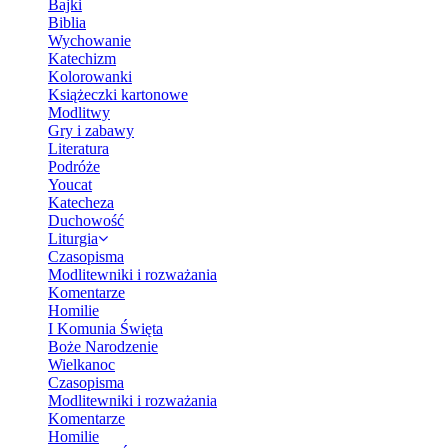
Bajki
Biblia
Wychowanie
Katechizm
Kolorowanki
Książeczki kartonowe
Modlitwy
Gry i zabawy
Literatura
Podróże
Youcat
Katecheza
Duchowość
Liturgia
Czasopisma
Modlitewniki i rozważania
Komentarze
Homilie
I Komunia Święta
Boże Narodzenie
Wielkanoc
Czasopisma
Modlitewniki i rozważania
Komentarze
Homilie