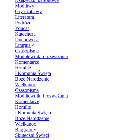
Książeczki kartonowe
Modlitwy
Gry i zabawy
Literatura
Podróże
Youcat
Katecheza
Duchowość
Liturgia
Czasopisma
Modlitewniki i rozważania
Komentarze
Homilie
I Komunia Święta
Boże Narodzenie
Wielkanoc
Czasopisma
Modlitewniki i rozważania
Komentarze
Homilie
I Komunia Święta
Boże Narodzenie
Wielkanoc
Biografie
Skuteczni Święci