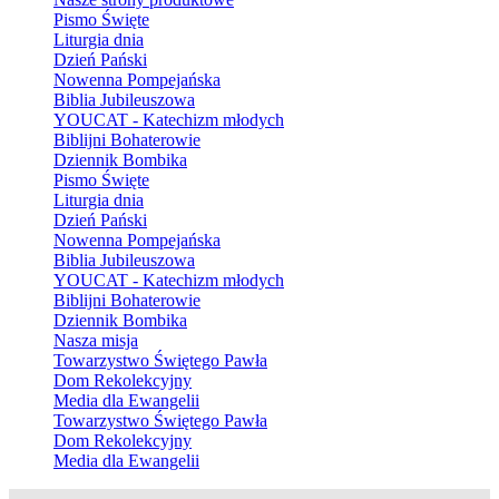
Pismo Święte
Liturgia dnia
Dzień Pański
Nowenna Pompejańska
Biblia Jubileuszowa
YOUCAT - Katechizm młodych
Biblijni Bohaterowie
Dziennik Bombika
Pismo Święte
Liturgia dnia
Dzień Pański
Nowenna Pompejańska
Biblia Jubileuszowa
YOUCAT - Katechizm młodych
Biblijni Bohaterowie
Dziennik Bombika
Nasza misja
Towarzystwo Świętego Pawła
Dom Rekolekcyjny
Media dla Ewangelii
Towarzystwo Świętego Pawła
Dom Rekolekcyjny
Media dla Ewangelii