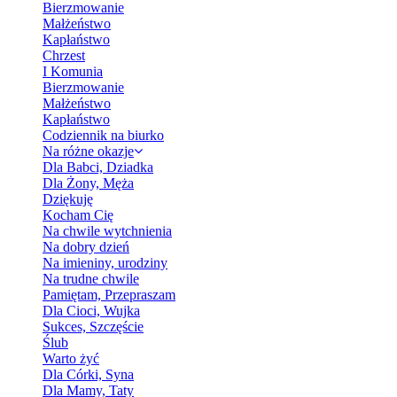
Bierzmowanie
Małżeństwo
Kapłaństwo
Chrzest
I Komunia
Bierzmowanie
Małżeństwo
Kapłaństwo
Codziennik na biurko
Na różne okazje
Dla Babci, Dziadka
Dla Żony, Męża
Dziękuję
Kocham Cię
Na chwile wytchnienia
Na dobry dzień
Na imieniny, urodziny
Na trudne chwile
Pamiętam, Przepraszam
Dla Cioci, Wujka
Sukces, Szczęście
Ślub
Warto żyć
Dla Córki, Syna
Dla Mamy, Taty