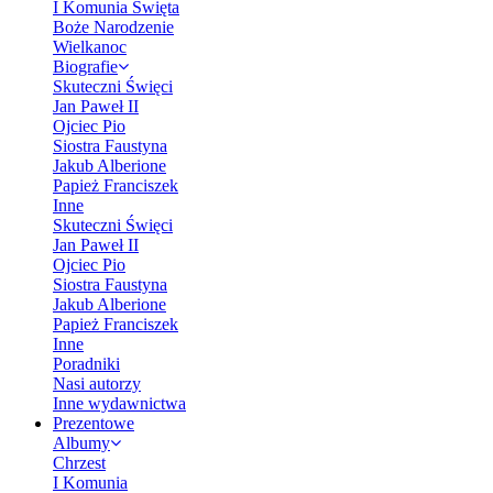
I Komunia Święta
Boże Narodzenie
Wielkanoc
Biografie
Skuteczni Święci
Jan Paweł II
Ojciec Pio
Siostra Faustyna
Jakub Alberione
Papież Franciszek
Inne
Skuteczni Święci
Jan Paweł II
Ojciec Pio
Siostra Faustyna
Jakub Alberione
Papież Franciszek
Inne
Poradniki
Nasi autorzy
Inne wydawnictwa
Prezentowe
Albumy
Chrzest
I Komunia