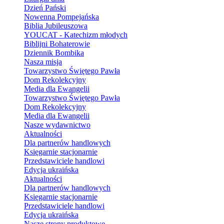
Dzień Pański
Nowenna Pompejańska
Biblia Jubileuszowa
YOUCAT - Katechizm młodych
Biblijni Bohaterowie
Dziennik Bombika
Nasza misja
Towarzystwo Świętego Pawła
Dom Rekolekcyjny
Media dla Ewangelii
Towarzystwo Świętego Pawła
Dom Rekolekcyjny
Media dla Ewangelii
Nasze wydawnictwo
Aktualności
Dla partnerów handlowych
Księgarnie stacjonarnie
Przedstawiciele handlowi
Edycja ukraińska
Aktualności
Dla partnerów handlowych
Księgarnie stacjonarnie
Przedstawiciele handlowi
Edycja ukraińska
Nasze strony produktowe