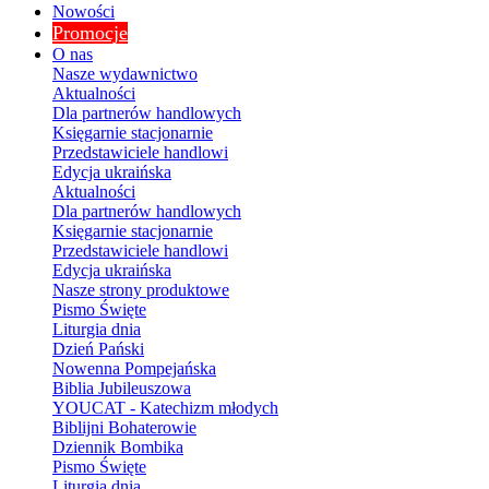
Nowości
Promocje
O nas
Nasze wydawnictwo
Aktualności
Dla partnerów handlowych
Księgarnie stacjonarnie
Przedstawiciele handlowi
Edycja ukraińska
Aktualności
Dla partnerów handlowych
Księgarnie stacjonarnie
Przedstawiciele handlowi
Edycja ukraińska
Nasze strony produktowe
Pismo Święte
Liturgia dnia
Dzień Pański
Nowenna Pompejańska
Biblia Jubileuszowa
YOUCAT - Katechizm młodych
Biblijni Bohaterowie
Dziennik Bombika
Pismo Święte
Liturgia dnia