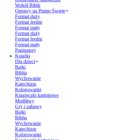
Wokół Biblii
Oprawy na Pismo Święte
Format duży
Format średni
Format mały
Format duży
Format średni
Format mały
Paginatory
Książki
Dla dzieci
Bajki
Biblia
Wychowanie
Katechizm
Kolorowanki
Książeczki kartonowe
Modlitwy
Gry i zabawy
Bajki
Biblia
Wychowanie
Katechizm
Kolorowanki