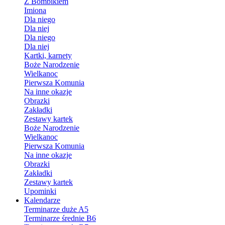
Z Bombikiem
Imiona
Dla niego
Dla niej
Dla niego
Dla niej
Kartki, karnety
Boże Narodzenie
Wielkanoc
Pierwsza Komunia
Na inne okazje
Obrazki
Zakładki
Zestawy kartek
Boże Narodzenie
Wielkanoc
Pierwsza Komunia
Na inne okazje
Obrazki
Zakładki
Zestawy kartek
Upominki
Kalendarze
Terminarze duże A5
Terminarze średnie B6