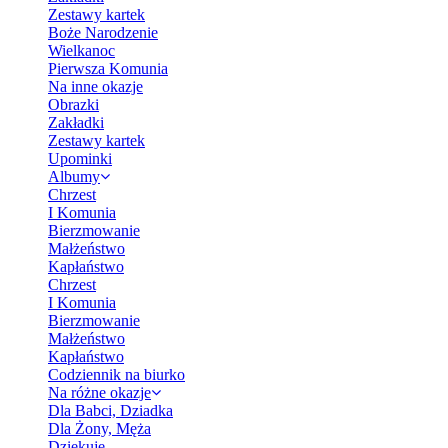
Zestawy kartek
Boże Narodzenie
Wielkanoc
Pierwsza Komunia
Na inne okazje
Obrazki
Zakładki
Zestawy kartek
Upominki
Albumy
Chrzest
I Komunia
Bierzmowanie
Małżeństwo
Kapłaństwo
Chrzest
I Komunia
Bierzmowanie
Małżeństwo
Kapłaństwo
Codziennik na biurko
Na różne okazje
Dla Babci, Dziadka
Dla Żony, Męża
Dziękuję