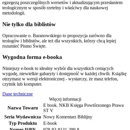
egzegezą poszczególnych wersetów i aktualizującym przesłaniem
teologicznym w sposób rzetelny i właściwy dla naukowej
metodologii.
Nie tylko dla biblistów
Opracowanie o. Baranowskiego to propozycja zarówno dla
teologów i biblistów, ale też dla wszystkich, którzy chcą lepiej
rozumieć Pismo Święte.
Wygodna forma e-booka
Niniejszy e-book to idealny wybór dla wszystkich ceniących
wygodę, niewielkie gabaryty i dostępność w każdej chwili. Książkę
otrzymasz w wersji elektronicznej - wystarczy, że masz telefon,
czytnik lub komputer.
Dane techniczne
Więcej informacji
E book. NKB Księga Powtórzonego Prawa
Nazwa Towaru
ST V
Seria Wydawnicza
Nowy Komentarz Biblijny
Typ Produktu
E-book
Numer ISBN
978-83-8131-299-8