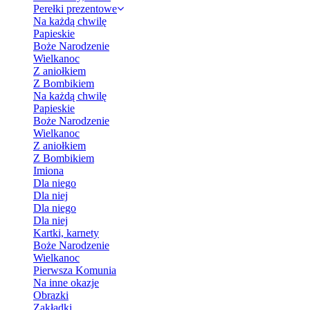
Perełki prezentowe
Na każdą chwilę
Papieskie
Boże Narodzenie
Wielkanoc
Z aniołkiem
Z Bombikiem
Na każdą chwilę
Papieskie
Boże Narodzenie
Wielkanoc
Z aniołkiem
Z Bombikiem
Imiona
Dla niego
Dla niej
Dla niego
Dla niej
Kartki, karnety
Boże Narodzenie
Wielkanoc
Pierwsza Komunia
Na inne okazje
Obrazki
Zakładki