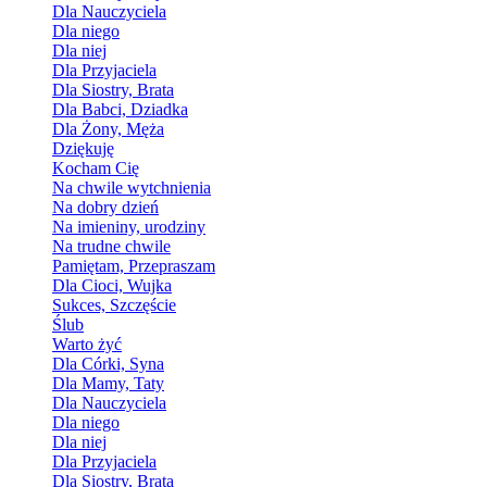
Dla Nauczyciela
Dla niego
Dla niej
Dla Przyjaciela
Dla Siostry, Brata
Dla Babci, Dziadka
Dla Żony, Męża
Dziękuję
Kocham Cię
Na chwile wytchnienia
Na dobry dzień
Na imieniny, urodziny
Na trudne chwile
Pamiętam, Przepraszam
Dla Cioci, Wujka
Sukces, Szczęście
Ślub
Warto żyć
Dla Córki, Syna
Dla Mamy, Taty
Dla Nauczyciela
Dla niego
Dla niej
Dla Przyjaciela
Dla Siostry, Brata