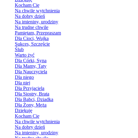
Kocham Cię
Na chwile wytchnienia
Na dobry dzień
Na imieniny, urodziny
Na trudne chwile
Pamiętam, Przepraszam
Dla Cioci, Wujka
Sukces, Szczęście
Ślub
Warto żyć
Dla Córki, Syna
Dla Mamy, Taty
Dla Nauczyciela
Dla niego
Dla niej
Dla Przyjaciela
Dla Siostry, Brata
Dla Babci, Dziadka
Dla Żony, Męża
Dziękuję
Kocham Cię
Na chwile wytchnienia
Na dobry dzień
Na imieniny, urodziny