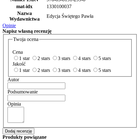
mat-idx
1330100037
Nazwa
Edycja Świętego Pawła
Wydawnictwa
Opinie
Napisz
własną recenzję
Twoja ocena
Cena
1 star
2 stars
3 stars
4 stars
5 stars
Jakość
1 star
2 stars
3 stars
4 stars
5 stars
Autor
Podsumowanie
Opinia
Dodaj recenzję
Produkty powiązane