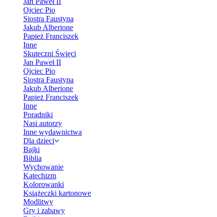
Jan Paweł II
Ojciec Pio
Siostra Faustyna
Jakub Alberione
Papież Franciszek
Inne
Skuteczni Święci
Jan Paweł II
Ojciec Pio
Siostra Faustyna
Jakub Alberione
Papież Franciszek
Inne
Poradniki
Nasi autorzy
Inne wydawnictwa
Dla dzieci
Bajki
Biblia
Wychowanie
Katechizm
Kolorowanki
Książeczki kartonowe
Modlitwy
Gry i zabawy