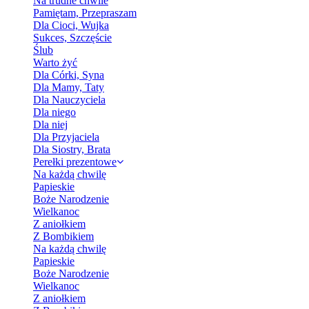
Na trudne chwile
Pamiętam, Przepraszam
Dla Cioci, Wujka
Sukces, Szczęście
Ślub
Warto żyć
Dla Córki, Syna
Dla Mamy, Taty
Dla Nauczyciela
Dla niego
Dla niej
Dla Przyjaciela
Dla Siostry, Brata
Perełki prezentowe
Na każdą chwilę
Papieskie
Boże Narodzenie
Wielkanoc
Z aniołkiem
Z Bombikiem
Na każdą chwilę
Papieskie
Boże Narodzenie
Wielkanoc
Z aniołkiem