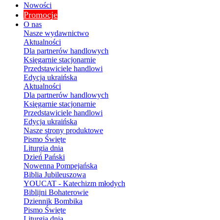
Nowości
Promocje
O nas
Nasze wydawnictwo
Aktualności
Dla partnerów handlowych
Księgarnie stacjonarnie
Przedstawiciele handlowi
Edycja ukraińska
Aktualności
Dla partnerów handlowych
Księgarnie stacjonarnie
Przedstawiciele handlowi
Edycja ukraińska
Nasze strony produktowe
Pismo Święte
Liturgia dnia
Dzień Pański
Nowenna Pompejańska
Biblia Jubileuszowa
YOUCAT - Katechizm młodych
Biblijni Bohaterowie
Dziennik Bombika
Pismo Święte
Liturgia dnia