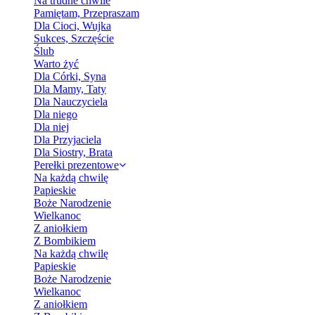
Na trudne chwile
Pamiętam, Przepraszam
Dla Cioci, Wujka
Sukces, Szczęście
Ślub
Warto żyć
Dla Córki, Syna
Dla Mamy, Taty
Dla Nauczyciela
Dla niego
Dla niej
Dla Przyjaciela
Dla Siostry, Brata
Perełki prezentowe
Na każdą chwilę
Papieskie
Boże Narodzenie
Wielkanoc
Z aniołkiem
Z Bombikiem
Na każdą chwilę
Papieskie
Boże Narodzenie
Wielkanoc
Z aniołkiem