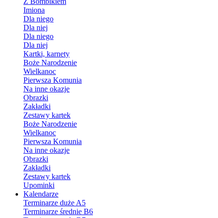
Z Bombikiem
Imiona
Dla niego
Dla niej
Dla niego
Dla niej
Kartki, karnety
Boże Narodzenie
Wielkanoc
Pierwsza Komunia
Na inne okazje
Obrazki
Zakładki
Zestawy kartek
Boże Narodzenie
Wielkanoc
Pierwsza Komunia
Na inne okazje
Obrazki
Zakładki
Zestawy kartek
Upominki
Kalendarze
Terminarze duże A5
Terminarze średnie B6