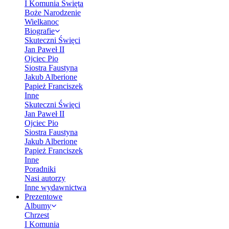
I Komunia Święta
Boże Narodzenie
Wielkanoc
Biografie
Skuteczni Święci
Jan Paweł II
Ojciec Pio
Siostra Faustyna
Jakub Alberione
Papież Franciszek
Inne
Skuteczni Święci
Jan Paweł II
Ojciec Pio
Siostra Faustyna
Jakub Alberione
Papież Franciszek
Inne
Poradniki
Nasi autorzy
Inne wydawnictwa
Prezentowe
Albumy
Chrzest
I Komunia