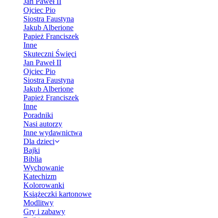
Jan Paweł II
Ojciec Pio
Siostra Faustyna
Jakub Alberione
Papież Franciszek
Inne
Skuteczni Święci
Jan Paweł II
Ojciec Pio
Siostra Faustyna
Jakub Alberione
Papież Franciszek
Inne
Poradniki
Nasi autorzy
Inne wydawnictwa
Dla dzieci
Bajki
Biblia
Wychowanie
Katechizm
Kolorowanki
Książeczki kartonowe
Modlitwy
Gry i zabawy