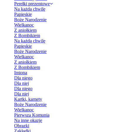
Perełki prezentowe
Na każdą chwilę
Papieskie
Boże Narodzenie
Wielkanoc
Z aniołkiem
Z Bombikiem
Na każdą chwilę
Papieskie
Boże Narodzenie
Wielkanoc
Z aniołkiem
Z Bombikiem
Imiona
Dla niego
Dla niej
Dla niego
Dla niej
Kartki, karnety
Boże Narodzenie
Wielkanoc
Pierwsza Komunia
Na inne okazje
Obrazki
Zakładki