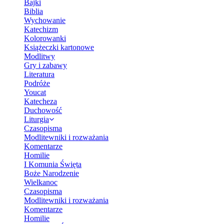
Bajki
Biblia
Wychowanie
Katechizm
Kolorowanki
Książeczki kartonowe
Modlitwy
Gry i zabawy
Literatura
Podróże
Youcat
Katecheza
Duchowość
Liturgia
Czasopisma
Modlitewniki i rozważania
Komentarze
Homilie
I Komunia Święta
Boże Narodzenie
Wielkanoc
Czasopisma
Modlitewniki i rozważania
Komentarze
Homilie