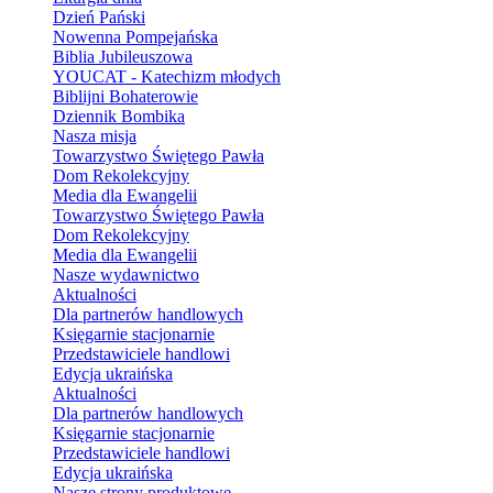
Dzień Pański
Nowenna Pompejańska
Biblia Jubileuszowa
YOUCAT - Katechizm młodych
Biblijni Bohaterowie
Dziennik Bombika
Nasza misja
Towarzystwo Świętego Pawła
Dom Rekolekcyjny
Media dla Ewangelii
Towarzystwo Świętego Pawła
Dom Rekolekcyjny
Media dla Ewangelii
Nasze wydawnictwo
Aktualności
Dla partnerów handlowych
Księgarnie stacjonarnie
Przedstawiciele handlowi
Edycja ukraińska
Aktualności
Dla partnerów handlowych
Księgarnie stacjonarnie
Przedstawiciele handlowi
Edycja ukraińska
Nasze strony produktowe