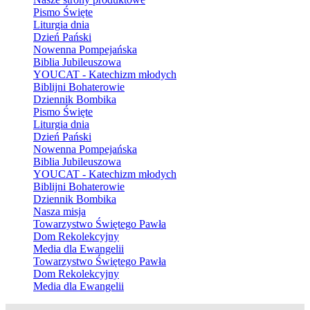
Pismo Święte
Liturgia dnia
Dzień Pański
Nowenna Pompejańska
Biblia Jubileuszowa
YOUCAT - Katechizm młodych
Biblijni Bohaterowie
Dziennik Bombika
Pismo Święte
Liturgia dnia
Dzień Pański
Nowenna Pompejańska
Biblia Jubileuszowa
YOUCAT - Katechizm młodych
Biblijni Bohaterowie
Dziennik Bombika
Nasza misja
Towarzystwo Świętego Pawła
Dom Rekolekcyjny
Media dla Ewangelii
Towarzystwo Świętego Pawła
Dom Rekolekcyjny
Media dla Ewangelii