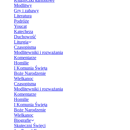
Książeczki kartonowe
Modlitwy
Gry i zabawy
Literatura
Podróże
Youcat
Katecheza
Duchowość
Liturgia
Czasopisma
Modlitewniki i rozważania
Komentarze
Homilie
I Komunia Święta
Boże Narodzenie
Wielkanoc
Czasopisma
Modlitewniki i rozważania
Komentarze
Homilie
I Komunia Święta
Boże Narodzenie
Wielkanoc
Biografie
Skuteczni Święci