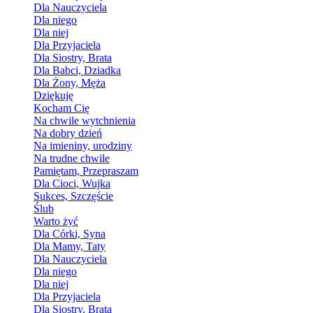
Dla Nauczyciela
Dla niego
Dla niej
Dla Przyjaciela
Dla Siostry, Brata
Dla Babci, Dziadka
Dla Żony, Męża
Dziękuję
Kocham Cię
Na chwile wytchnienia
Na dobry dzień
Na imieniny, urodziny
Na trudne chwile
Pamiętam, Przepraszam
Dla Cioci, Wujka
Sukces, Szczęście
Ślub
Warto żyć
Dla Córki, Syna
Dla Mamy, Taty
Dla Nauczyciela
Dla niego
Dla niej
Dla Przyjaciela
Dla Siostry, Brata