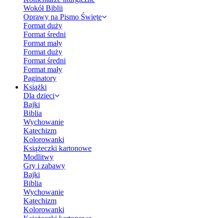
Wokół Biblii
Oprawy na Pismo Święte
Format duży
Format średni
Format mały
Format duży
Format średni
Format mały
Paginatory
Książki
Dla dzieci
Bajki
Biblia
Wychowanie
Katechizm
Kolorowanki
Książeczki kartonowe
Modlitwy
Gry i zabawy
Bajki
Biblia
Wychowanie
Katechizm
Kolorowanki