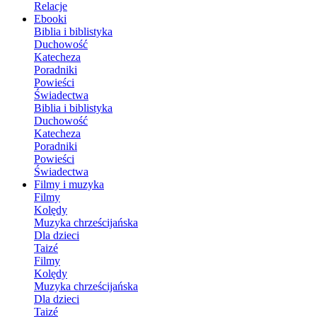
Relacje
Ebooki
Biblia i biblistyka
Duchowość
Katecheza
Poradniki
Powieści
Świadectwa
Biblia i biblistyka
Duchowość
Katecheza
Poradniki
Powieści
Świadectwa
Filmy i muzyka
Filmy
Kolędy
Muzyka chrześcijańska
Dla dzieci
Taizé
Filmy
Kolędy
Muzyka chrześcijańska
Dla dzieci
Taizé