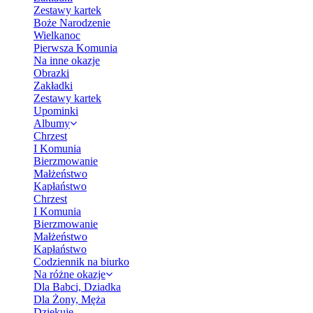
Zestawy kartek
Boże Narodzenie
Wielkanoc
Pierwsza Komunia
Na inne okazje
Obrazki
Zakładki
Zestawy kartek
Upominki
Albumy
Chrzest
I Komunia
Bierzmowanie
Małżeństwo
Kapłaństwo
Chrzest
I Komunia
Bierzmowanie
Małżeństwo
Kapłaństwo
Codziennik na biurko
Na różne okazje
Dla Babci, Dziadka
Dla Żony, Męża
Dziękuję