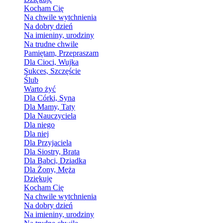
Kocham Cię
Na chwile wytchnienia
Na dobry dzień
Na imieniny, urodziny
Na trudne chwile
Pamiętam, Przepraszam
Dla Cioci, Wujka
Sukces, Szczęście
Ślub
Warto żyć
Dla Córki, Syna
Dla Mamy, Taty
Dla Nauczyciela
Dla niego
Dla niej
Dla Przyjaciela
Dla Siostry, Brata
Dla Babci, Dziadka
Dla Żony, Męża
Dziękuję
Kocham Cię
Na chwile wytchnienia
Na dobry dzień
Na imieniny, urodziny