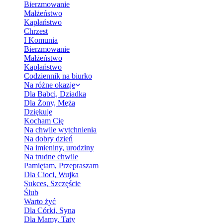
Bierzmowanie
Małżeństwo
Kapłaństwo
Chrzest
I Komunia
Bierzmowanie
Małżeństwo
Kapłaństwo
Codziennik na biurko
Na różne okazje
Dla Babci, Dziadka
Dla Żony, Męża
Dziękuję
Kocham Cię
Na chwile wytchnienia
Na dobry dzień
Na imieniny, urodziny
Na trudne chwile
Pamiętam, Przepraszam
Dla Cioci, Wujka
Sukces, Szczęście
Ślub
Warto żyć
Dla Córki, Syna
Dla Mamy, Taty