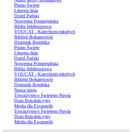
Pismo Święte
Liturgia dnia
Dzień Pański
Nowenna Pompejańska
Biblia Jubileuszowa
YOUCAT - Katechizm młodych
Biblijni Bohaterowie
Dziennik Bombika
Pismo Święte
Liturgia dnia
Dzień Pański
Nowenna Pompejańska
Biblia Jubileuszowa
YOUCAT - Katechizm młodych
Biblijni Bohaterowie
Dziennik Bombika
Nasza misja
Towarzystwo Świętego Pawła
Dom Rekolekcyjny
Media dla Ewangelii
Towarzystwo Świętego Pawła
Dom Rekolekcyjny
Media dla Ewangelii