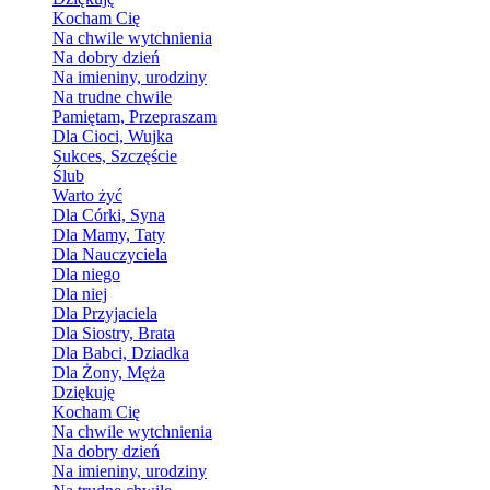
Kocham Cię
Na chwile wytchnienia
Na dobry dzień
Na imieniny, urodziny
Na trudne chwile
Pamiętam, Przepraszam
Dla Cioci, Wujka
Sukces, Szczęście
Ślub
Warto żyć
Dla Córki, Syna
Dla Mamy, Taty
Dla Nauczyciela
Dla niego
Dla niej
Dla Przyjaciela
Dla Siostry, Brata
Dla Babci, Dziadka
Dla Żony, Męża
Dziękuję
Kocham Cię
Na chwile wytchnienia
Na dobry dzień
Na imieniny, urodziny