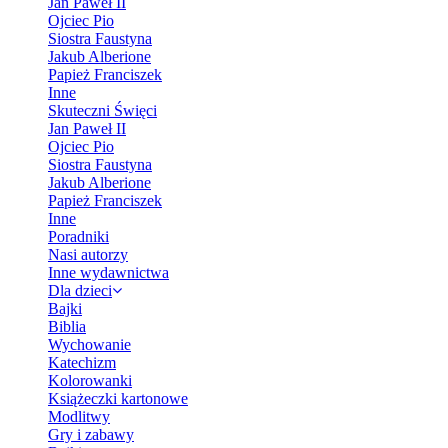
Jan Paweł II
Ojciec Pio
Siostra Faustyna
Jakub Alberione
Papież Franciszek
Inne
Skuteczni Święci
Jan Paweł II
Ojciec Pio
Siostra Faustyna
Jakub Alberione
Papież Franciszek
Inne
Poradniki
Nasi autorzy
Inne wydawnictwa
Dla dzieci
Bajki
Biblia
Wychowanie
Katechizm
Kolorowanki
Książeczki kartonowe
Modlitwy
Gry i zabawy