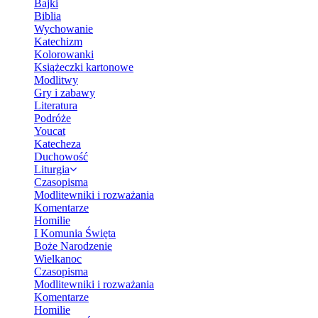
Bajki
Biblia
Wychowanie
Katechizm
Kolorowanki
Książeczki kartonowe
Modlitwy
Gry i zabawy
Literatura
Podróże
Youcat
Katecheza
Duchowość
Liturgia
Czasopisma
Modlitewniki i rozważania
Komentarze
Homilie
I Komunia Święta
Boże Narodzenie
Wielkanoc
Czasopisma
Modlitewniki i rozważania
Komentarze
Homilie