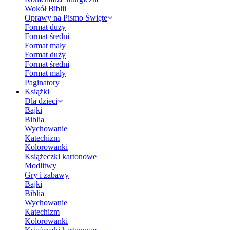
Wokół Biblii
Oprawy na Pismo Święte
Format duży
Format średni
Format mały
Format duży
Format średni
Format mały
Paginatory
Książki
Dla dzieci
Bajki
Biblia
Wychowanie
Katechizm
Kolorowanki
Książeczki kartonowe
Modlitwy
Gry i zabawy
Bajki
Biblia
Wychowanie
Katechizm
Kolorowanki