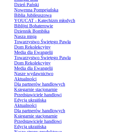
Dzień Pański
Nowenna Pompejańska
Biblia Jubileuszowa
YOUCAT - Katechizm młodych
Biblijni Bohaterowie
Dziennik Bombika
Nasza misja
Towarzystwo Świętego Pawła
Dom Rekolekcyjny
Media dla Ewangelii
Towarzystwo Świętego Pawła
Dom Rekolekcyjny
Media dla Ewangelii
Nasze wydawnictwo
Aktualności
Dla partnerów handlowych
Księgarnie stacjonarnie
Przedstawiciele handlowi
Edycja ukraińska
Aktualności
Dla partnerów handlowych
Księgarnie stacjonarnie
Przedstawiciele handlowi
Edycja ukraińska
Nasze strony produktowe