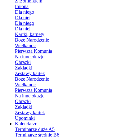
Z Bombikiem
Imiona
Dla niego
Dla niej
Dla niego
Dla niej
Kartki, karnety
Boże Narodzenie
Wielkanoc
Pierwsza Komunia
Na inne okazje
Obrazki
Zakładki
Zestawy kartek
Boże Narodzenie
Wielkanoc
Pierwsza Komunia
Na inne okazje
Obrazki
Zakładki
Zestawy kartek
Upominki
Kalendarze
Terminarze duże A5
Terminarze średnie B6