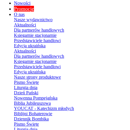
Nowości
Promocje
O nas
Nasze wydawnictwo
Aktualności
Dla partnerów handlowych
Księgarnie stacjonarnie
Przedstawiciele handlowi
Edycja ukraińska
Aktualności
Dla partnerów handlowych
Księgarnie stacjonarnie
Przedstawiciele handlowi
Edycja ukraińska
Nasze strony produktowe
Pismo Święte
Liturgia dnia
Dzień Pański
Nowenna Pompejańska
Biblia Jubileuszowa
YOUCAT - Katechizm młodych
Biblijni Bohaterowie
Dziennik Bombika
Pismo Święte
Liturgia dnia