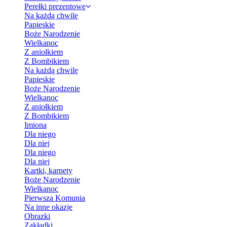
Perełki prezentowe
Na każdą chwilę
Papieskie
Boże Narodzenie
Wielkanoc
Z aniołkiem
Z Bombikiem
Na każdą chwilę
Papieskie
Boże Narodzenie
Wielkanoc
Z aniołkiem
Z Bombikiem
Imiona
Dla niego
Dla niej
Dla niego
Dla niej
Kartki, karnety
Boże Narodzenie
Wielkanoc
Pierwsza Komunia
Na inne okazje
Obrazki
Zakładki