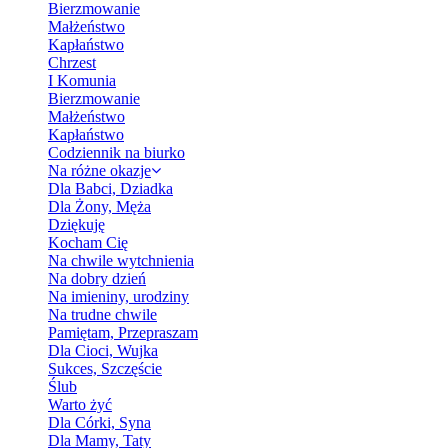
Bierzmowanie
Małżeństwo
Kapłaństwo
Chrzest
I Komunia
Bierzmowanie
Małżeństwo
Kapłaństwo
Codziennik na biurko
Na różne okazje
Dla Babci, Dziadka
Dla Żony, Męża
Dziękuję
Kocham Cię
Na chwile wytchnienia
Na dobry dzień
Na imieniny, urodziny
Na trudne chwile
Pamiętam, Przepraszam
Dla Cioci, Wujka
Sukces, Szczęście
Ślub
Warto żyć
Dla Córki, Syna
Dla Mamy, Taty