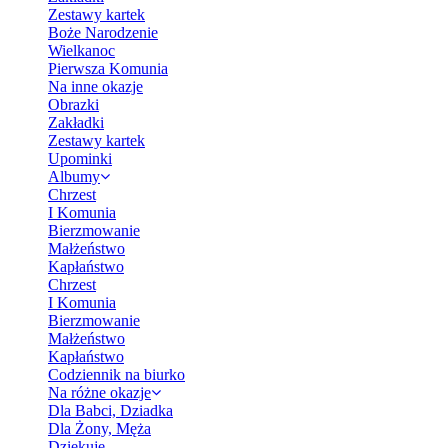
Zestawy kartek
Boże Narodzenie
Wielkanoc
Pierwsza Komunia
Na inne okazje
Obrazki
Zakładki
Zestawy kartek
Upominki
Albumy
Chrzest
I Komunia
Bierzmowanie
Małżeństwo
Kapłaństwo
Chrzest
I Komunia
Bierzmowanie
Małżeństwo
Kapłaństwo
Codziennik na biurko
Na różne okazje
Dla Babci, Dziadka
Dla Żony, Męża
Dziękuję