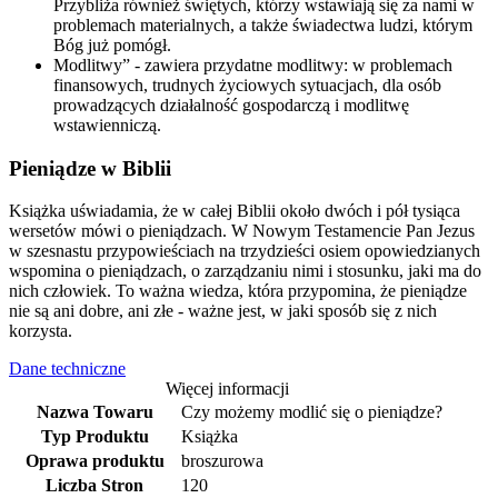
Przybliża również świętych, którzy wstawiają się za nami w
problemach materialnych, a także świadectwa ludzi, którym
Bóg już pomógł.
Modlitwy” - zawiera przydatne modlitwy: w problemach
finansowych, trudnych życiowych sytuacjach, dla osób
prowadzących działalność gospodarczą i modlitwę
wstawienniczą.
Pieniądze w Biblii
Książka uświadamia, że w całej Biblii około dwóch i pół tysiąca
wersetów mówi o pieniądzach. W Nowym Testamencie Pan Jezus
w szesnastu przypowieściach na trzydzieści osiem opowiedzianych
wspomina o pieniądzach, o zarządzaniu nimi i stosunku, jaki ma do
nich człowiek. To ważna wiedza, która przypomina, że pieniądze
nie są ani dobre, ani złe - ważne jest, w jaki sposób się z nich
korzysta.
Dane techniczne
Więcej informacji
Nazwa Towaru
Czy możemy modlić się o pieniądze?
Typ Produktu
Książka
Oprawa produktu
broszurowa
Liczba Stron
120