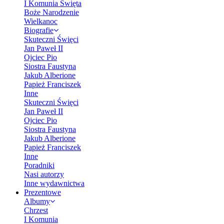
I Komunia Święta
Boże Narodzenie
Wielkanoc
Biografie
Skuteczni Święci
Jan Paweł II
Ojciec Pio
Siostra Faustyna
Jakub Alberione
Papież Franciszek
Inne
Skuteczni Święci
Jan Paweł II
Ojciec Pio
Siostra Faustyna
Jakub Alberione
Papież Franciszek
Inne
Poradniki
Nasi autorzy
Inne wydawnictwa
Prezentowe
Albumy
Chrzest
I Komunia