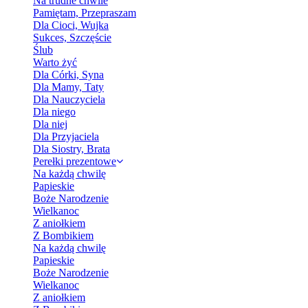
Na trudne chwile
Pamiętam, Przepraszam
Dla Cioci, Wujka
Sukces, Szczęście
Ślub
Warto żyć
Dla Córki, Syna
Dla Mamy, Taty
Dla Nauczyciela
Dla niego
Dla niej
Dla Przyjaciela
Dla Siostry, Brata
Perełki prezentowe
Na każdą chwilę
Papieskie
Boże Narodzenie
Wielkanoc
Z aniołkiem
Z Bombikiem
Na każdą chwilę
Papieskie
Boże Narodzenie
Wielkanoc
Z aniołkiem