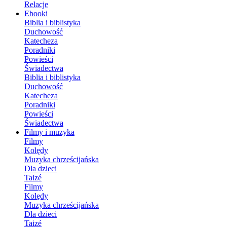
Relacje
Ebooki
Biblia i biblistyka
Duchowość
Katecheza
Poradniki
Powieści
Świadectwa
Biblia i biblistyka
Duchowość
Katecheza
Poradniki
Powieści
Świadectwa
Filmy i muzyka
Filmy
Kolędy
Muzyka chrześcijańska
Dla dzieci
Taizé
Filmy
Kolędy
Muzyka chrześcijańska
Dla dzieci
Taizé