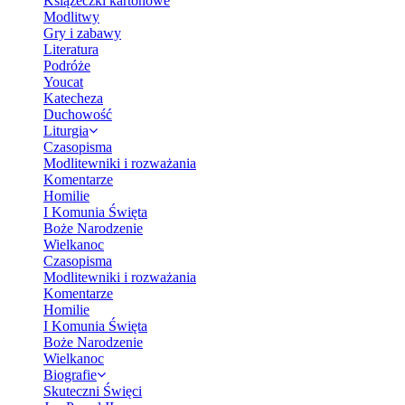
Książeczki kartonowe
Modlitwy
Gry i zabawy
Literatura
Podróże
Youcat
Katecheza
Duchowość
Liturgia
Czasopisma
Modlitewniki i rozważania
Komentarze
Homilie
I Komunia Święta
Boże Narodzenie
Wielkanoc
Czasopisma
Modlitewniki i rozważania
Komentarze
Homilie
I Komunia Święta
Boże Narodzenie
Wielkanoc
Biografie
Skuteczni Święci