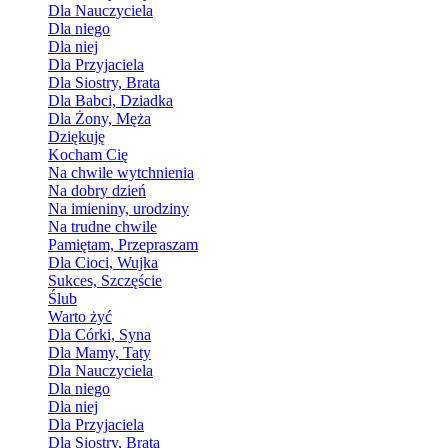
Dla Nauczyciela
Dla niego
Dla niej
Dla Przyjaciela
Dla Siostry, Brata
Dla Babci, Dziadka
Dla Żony, Męża
Dziękuję
Kocham Cię
Na chwile wytchnienia
Na dobry dzień
Na imieniny, urodziny
Na trudne chwile
Pamiętam, Przepraszam
Dla Cioci, Wujka
Sukces, Szczęście
Ślub
Warto żyć
Dla Córki, Syna
Dla Mamy, Taty
Dla Nauczyciela
Dla niego
Dla niej
Dla Przyjaciela
Dla Siostry, Brata