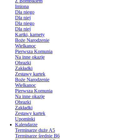
Z Bombikiem
Imiona
Dla niego
Dla niej
Dla niego
Dla niej
Kartki, karnety
Boże Narodzenie
Wielkanoc
Pierwsza Komunia
Na inne okazje
Obrazki
Zakładki
Zestawy kartek
Boże Narodzenie
Wielkanoc
Pierwsza Komunia
Na inne okazje
Obrazki
Zakładki
Zestawy kartek
Upominki
Kalendarze
Terminarze duże A5
Terminarze średnie B6