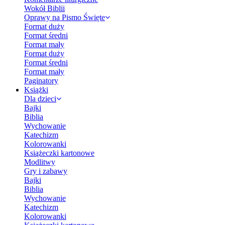
Wokół Biblii
Oprawy na Pismo Święte
Format duży
Format średni
Format mały
Format duży
Format średni
Format mały
Paginatory
Książki
Dla dzieci
Bajki
Biblia
Wychowanie
Katechizm
Kolorowanki
Książeczki kartonowe
Modlitwy
Gry i zabawy
Bajki
Biblia
Wychowanie
Katechizm
Kolorowanki