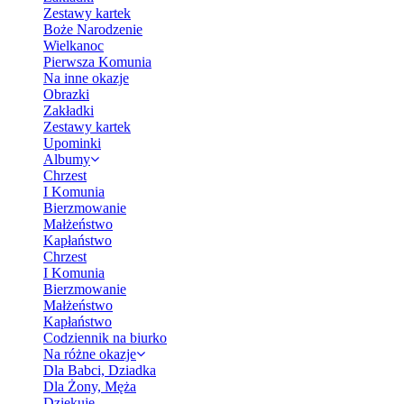
Zestawy kartek
Boże Narodzenie
Wielkanoc
Pierwsza Komunia
Na inne okazje
Obrazki
Zakładki
Zestawy kartek
Upominki
Albumy
Chrzest
I Komunia
Bierzmowanie
Małżeństwo
Kapłaństwo
Chrzest
I Komunia
Bierzmowanie
Małżeństwo
Kapłaństwo
Codziennik na biurko
Na różne okazje
Dla Babci, Dziadka
Dla Żony, Męża
Dziękuję