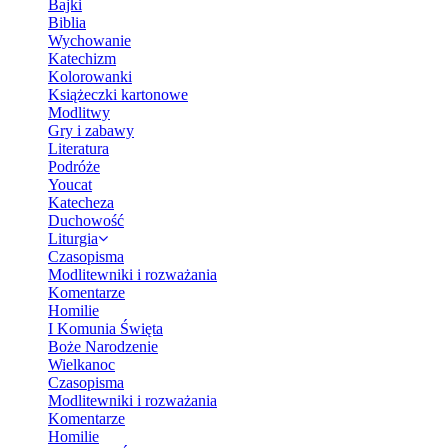
Bajki
Biblia
Wychowanie
Katechizm
Kolorowanki
Książeczki kartonowe
Modlitwy
Gry i zabawy
Literatura
Podróże
Youcat
Katecheza
Duchowość
Liturgia
Czasopisma
Modlitewniki i rozważania
Komentarze
Homilie
I Komunia Święta
Boże Narodzenie
Wielkanoc
Czasopisma
Modlitewniki i rozważania
Komentarze
Homilie