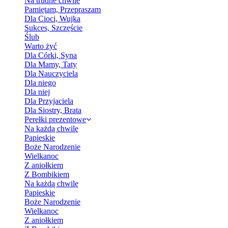
Na trudne chwile
Pamiętam, Przepraszam
Dla Cioci, Wujka
Sukces, Szczęście
Ślub
Warto żyć
Dla Córki, Syna
Dla Mamy, Taty
Dla Nauczyciela
Dla niego
Dla niej
Dla Przyjaciela
Dla Siostry, Brata
Perełki prezentowe
Na każdą chwilę
Papieskie
Boże Narodzenie
Wielkanoc
Z aniołkiem
Z Bombikiem
Na każdą chwilę
Papieskie
Boże Narodzenie
Wielkanoc
Z aniołkiem