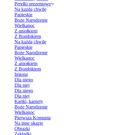
Perełki prezentowe
Na każdą chwilę
Papieskie
Boże Narodzenie
Wielkanoc
Z aniołkiem
Z Bombikiem
Na każdą chwilę
Papieskie
Boże Narodzenie
Wielkanoc
Z aniołkiem
Z Bombikiem
Imiona
Dla niego
Dla niej
Dla niego
Dla niej
Kartki, karnety
Boże Narodzenie
Wielkanoc
Pierwsza Komunia
Na inne okazje
Obrazki
Zakładki