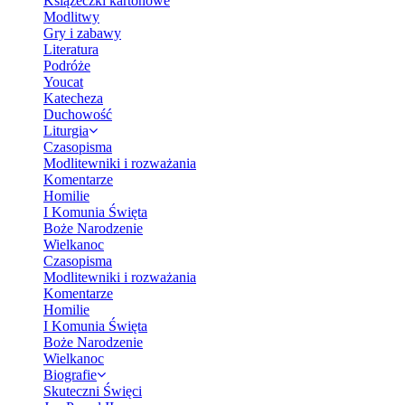
Książeczki kartonowe
Modlitwy
Gry i zabawy
Literatura
Podróże
Youcat
Katecheza
Duchowość
Liturgia
Czasopisma
Modlitewniki i rozważania
Komentarze
Homilie
I Komunia Święta
Boże Narodzenie
Wielkanoc
Czasopisma
Modlitewniki i rozważania
Komentarze
Homilie
I Komunia Święta
Boże Narodzenie
Wielkanoc
Biografie
Skuteczni Święci