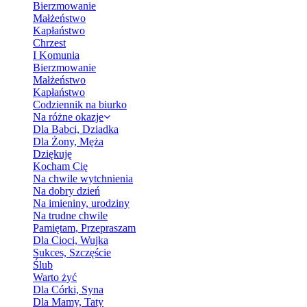
Bierzmowanie
Małżeństwo
Kapłaństwo
Chrzest
I Komunia
Bierzmowanie
Małżeństwo
Kapłaństwo
Codziennik na biurko
Na różne okazje
Dla Babci, Dziadka
Dla Żony, Męża
Dziękuję
Kocham Cię
Na chwile wytchnienia
Na dobry dzień
Na imieniny, urodziny
Na trudne chwile
Pamiętam, Przepraszam
Dla Cioci, Wujka
Sukces, Szczęście
Ślub
Warto żyć
Dla Córki, Syna
Dla Mamy, Taty