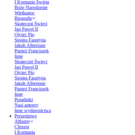
I Komunia Święta
Boże Narodzenie
Wielkanoc
Biografie
Skuteczni Święci
Jan Paweł II
Ojciec Pio
Siostra Faustyna
Jakub Alberione
Papież Franciszek
Inne
Skuteczni Święci
Jan Paweł II
Ojciec Pio
Siostra Faustyna
Jakub Alberione
Papież Franciszek
Inne
Poradniki
Nasi autorzy
Inne wydawnictwa
Prezentowe
Albumy
Chrzest
I Komunia