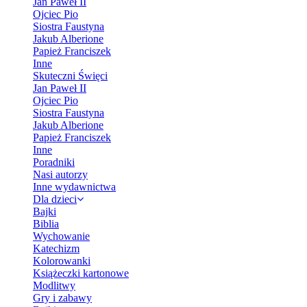
Jan Paweł II
Ojciec Pio
Siostra Faustyna
Jakub Alberione
Papież Franciszek
Inne
Skuteczni Święci
Jan Paweł II
Ojciec Pio
Siostra Faustyna
Jakub Alberione
Papież Franciszek
Inne
Poradniki
Nasi autorzy
Inne wydawnictwa
Dla dzieci
Bajki
Biblia
Wychowanie
Katechizm
Kolorowanki
Książeczki kartonowe
Modlitwy
Gry i zabawy