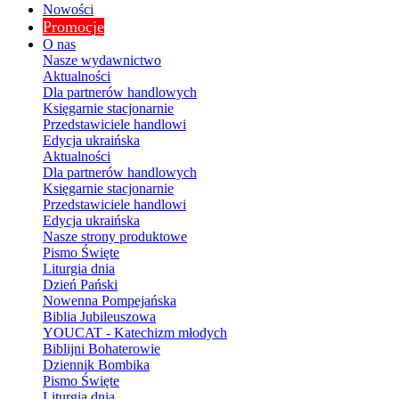
Nowości
Promocje
O nas
Nasze wydawnictwo
Aktualności
Dla partnerów handlowych
Księgarnie stacjonarnie
Przedstawiciele handlowi
Edycja ukraińska
Aktualności
Dla partnerów handlowych
Księgarnie stacjonarnie
Przedstawiciele handlowi
Edycja ukraińska
Nasze strony produktowe
Pismo Święte
Liturgia dnia
Dzień Pański
Nowenna Pompejańska
Biblia Jubileuszowa
YOUCAT - Katechizm młodych
Biblijni Bohaterowie
Dziennik Bombika
Pismo Święte
Liturgia dnia