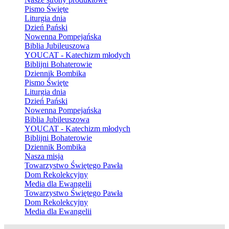
Pismo Święte
Liturgia dnia
Dzień Pański
Nowenna Pompejańska
Biblia Jubileuszowa
YOUCAT - Katechizm młodych
Biblijni Bohaterowie
Dziennik Bombika
Pismo Święte
Liturgia dnia
Dzień Pański
Nowenna Pompejańska
Biblia Jubileuszowa
YOUCAT - Katechizm młodych
Biblijni Bohaterowie
Dziennik Bombika
Nasza misja
Towarzystwo Świętego Pawła
Dom Rekolekcyjny
Media dla Ewangelii
Towarzystwo Świętego Pawła
Dom Rekolekcyjny
Media dla Ewangelii