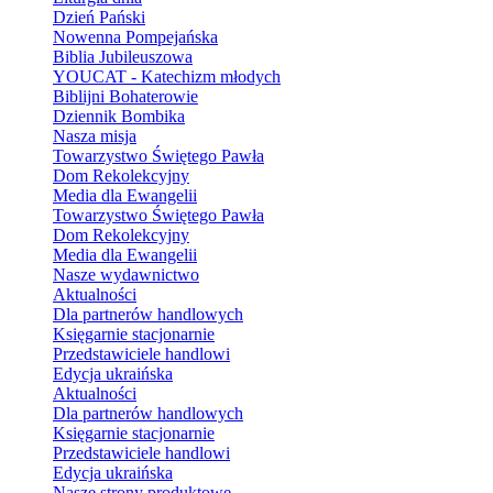
Dzień Pański
Nowenna Pompejańska
Biblia Jubileuszowa
YOUCAT - Katechizm młodych
Biblijni Bohaterowie
Dziennik Bombika
Nasza misja
Towarzystwo Świętego Pawła
Dom Rekolekcyjny
Media dla Ewangelii
Towarzystwo Świętego Pawła
Dom Rekolekcyjny
Media dla Ewangelii
Nasze wydawnictwo
Aktualności
Dla partnerów handlowych
Księgarnie stacjonarnie
Przedstawiciele handlowi
Edycja ukraińska
Aktualności
Dla partnerów handlowych
Księgarnie stacjonarnie
Przedstawiciele handlowi
Edycja ukraińska
Nasze strony produktowe