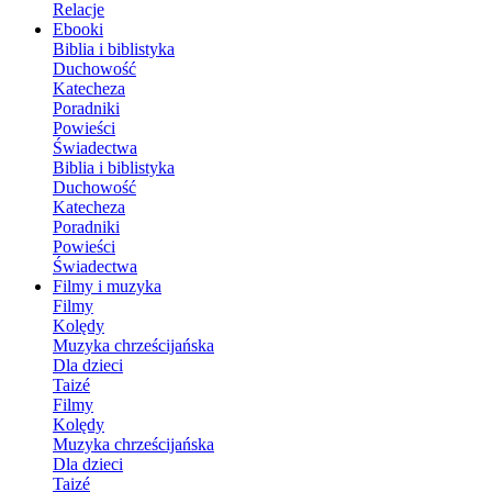
Relacje
Ebooki
Biblia i biblistyka
Duchowość
Katecheza
Poradniki
Powieści
Świadectwa
Biblia i biblistyka
Duchowość
Katecheza
Poradniki
Powieści
Świadectwa
Filmy i muzyka
Filmy
Kolędy
Muzyka chrześcijańska
Dla dzieci
Taizé
Filmy
Kolędy
Muzyka chrześcijańska
Dla dzieci
Taizé