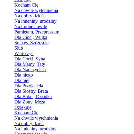
Kocham Cię
Na chwile wytchnienia
Na dobry dzień
Na imieniny, urodziny
Na trudne chwile
Pamiętam, Przepraszam
Dla Cioci, Wujka
Sukces, Szczęście
Ślub
Warto żyć
Dla Córki, Syna
Dla Mamy, Taty
Dla Nauczyciela
Dla niego
Dla niej
Dla Przyjaciela
Dla Siostry, Brata
Dla Babci, Dziadka
Dla Żony, Męża
Dziękuję
Kocham Cię
Na chwile wytchnienia
Na dobry dzień
Na imieniny, urodziny