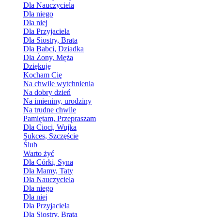
Dla Nauczyciela
Dla niego
Dla niej
Dla Przyjaciela
Dla Siostry, Brata
Dla Babci, Dziadka
Dla Żony, Męża
Dziękuję
Kocham Cię
Na chwile wytchnienia
Na dobry dzień
Na imieniny, urodziny
Na trudne chwile
Pamiętam, Przepraszam
Dla Cioci, Wujka
Sukces, Szczęście
Ślub
Warto żyć
Dla Córki, Syna
Dla Mamy, Taty
Dla Nauczyciela
Dla niego
Dla niej
Dla Przyjaciela
Dla Siostry, Brata