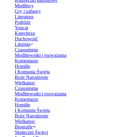
Książeczki kartonowe
Modlitwy
Gry i zabawy
Literatura
Podróże
Youcat
Katecheza
Duchowość
Liturgia
Czasopisma
Modlitewniki i rozważania
Komentarze
Homilie
I Komunia Święta
Boże Narodzenie
Wielkanoc
Czasopisma
Modlitewniki i rozważania
Komentarze
Homilie
I Komunia Święta
Boże Narodzenie
Wielkanoc
Biografie
Skuteczni Święci