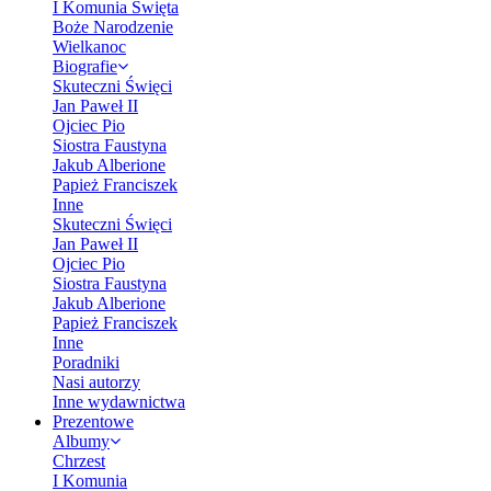
I Komunia Święta
Boże Narodzenie
Wielkanoc
Biografie
Skuteczni Święci
Jan Paweł II
Ojciec Pio
Siostra Faustyna
Jakub Alberione
Papież Franciszek
Inne
Skuteczni Święci
Jan Paweł II
Ojciec Pio
Siostra Faustyna
Jakub Alberione
Papież Franciszek
Inne
Poradniki
Nasi autorzy
Inne wydawnictwa
Prezentowe
Albumy
Chrzest
I Komunia