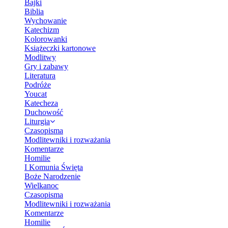
Bajki
Biblia
Wychowanie
Katechizm
Kolorowanki
Książeczki kartonowe
Modlitwy
Gry i zabawy
Literatura
Podróże
Youcat
Katecheza
Duchowość
Liturgia
Czasopisma
Modlitewniki i rozważania
Komentarze
Homilie
I Komunia Święta
Boże Narodzenie
Wielkanoc
Czasopisma
Modlitewniki i rozważania
Komentarze
Homilie