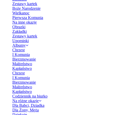
Zestawy kartek
Boże Narodzenie
Wielkanoc
Pierwsza Komunia
Na inne okazje
Obrazki
Zakładki
Zestawy kartek
Upominki
Albumy
Chrzest
I Komunia
Bierzmowanie
Małżeństwo
Kapłaństwo
Chrzest
I Komunia
Bierzmowanie
Małżeństwo
Kapłaństwo
Codziennik na biurko
Na różne okazje
Dla Babci, Dziadka
Dla Żony, Męża
Dziękuję