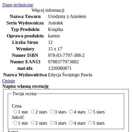
Dane techniczne
Więcej informacji
Nazwa Towaru
Urodziny z Aniołem
Seria Wydawnicza
Aniołek
Typ Produktu
Książka
Oprawa produktu
karton
Liczba Stron
12
Wymiary
15 x 17
Numer ISBN
978-83-7797-388-2
Numer EAN13
9788377973882
mat-idx
1320080871
Nazwa Wydawnictwa
Edycja Świętego Pawła
Opinie
Napisz
własną recenzję
Twoja ocena
Cena
1 star
2 stars
3 stars
4 stars
5 stars
Jakość
1 star
2 stars
3 stars
4 stars
5 stars
Autor