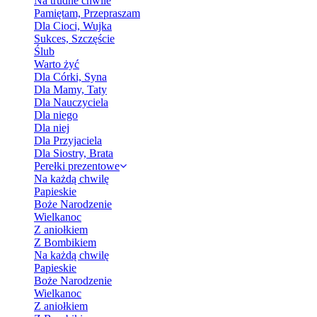
Na trudne chwile
Pamiętam, Przepraszam
Dla Cioci, Wujka
Sukces, Szczęście
Ślub
Warto żyć
Dla Córki, Syna
Dla Mamy, Taty
Dla Nauczyciela
Dla niego
Dla niej
Dla Przyjaciela
Dla Siostry, Brata
Perełki prezentowe
Na każdą chwilę
Papieskie
Boże Narodzenie
Wielkanoc
Z aniołkiem
Z Bombikiem
Na każdą chwilę
Papieskie
Boże Narodzenie
Wielkanoc
Z aniołkiem