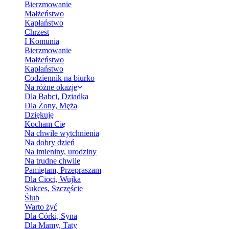
Bierzmowanie
Małżeństwo
Kapłaństwo
Chrzest
I Komunia
Bierzmowanie
Małżeństwo
Kapłaństwo
Codziennik na biurko
Na różne okazje
Dla Babci, Dziadka
Dla Żony, Męża
Dziękuję
Kocham Cię
Na chwile wytchnienia
Na dobry dzień
Na imieniny, urodziny
Na trudne chwile
Pamiętam, Przepraszam
Dla Cioci, Wujka
Sukces, Szczęście
Ślub
Warto żyć
Dla Córki, Syna
Dla Mamy, Taty