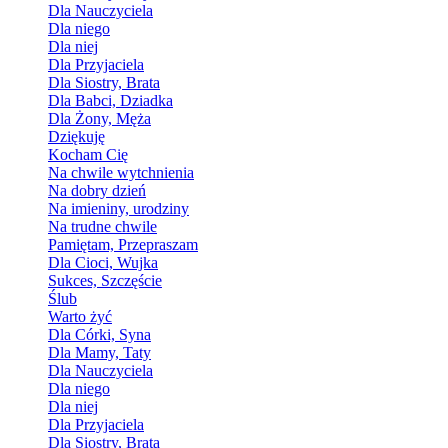
Dla Nauczyciela
Dla niego
Dla niej
Dla Przyjaciela
Dla Siostry, Brata
Dla Babci, Dziadka
Dla Żony, Męża
Dziękuję
Kocham Cię
Na chwile wytchnienia
Na dobry dzień
Na imieniny, urodziny
Na trudne chwile
Pamiętam, Przepraszam
Dla Cioci, Wujka
Sukces, Szczęście
Ślub
Warto żyć
Dla Córki, Syna
Dla Mamy, Taty
Dla Nauczyciela
Dla niego
Dla niej
Dla Przyjaciela
Dla Siostry, Brata