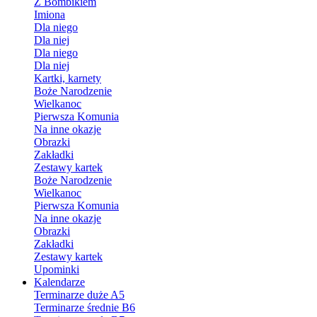
Z Bombikiem
Imiona
Dla niego
Dla niej
Dla niego
Dla niej
Kartki, karnety
Boże Narodzenie
Wielkanoc
Pierwsza Komunia
Na inne okazje
Obrazki
Zakładki
Zestawy kartek
Boże Narodzenie
Wielkanoc
Pierwsza Komunia
Na inne okazje
Obrazki
Zakładki
Zestawy kartek
Upominki
Kalendarze
Terminarze duże A5
Terminarze średnie B6