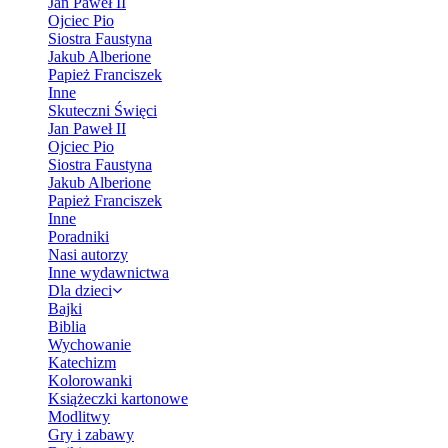
Jan Paweł II
Ojciec Pio
Siostra Faustyna
Jakub Alberione
Papież Franciszek
Inne
Skuteczni Święci
Jan Paweł II
Ojciec Pio
Siostra Faustyna
Jakub Alberione
Papież Franciszek
Inne
Poradniki
Nasi autorzy
Inne wydawnictwa
Dla dzieci
Bajki
Biblia
Wychowanie
Katechizm
Kolorowanki
Książeczki kartonowe
Modlitwy
Gry i zabawy