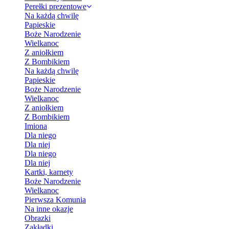
Perełki prezentowe
Na każdą chwilę
Papieskie
Boże Narodzenie
Wielkanoc
Z aniołkiem
Z Bombikiem
Na każdą chwilę
Papieskie
Boże Narodzenie
Wielkanoc
Z aniołkiem
Z Bombikiem
Imiona
Dla niego
Dla niej
Dla niego
Dla niej
Kartki, karnety
Boże Narodzenie
Wielkanoc
Pierwsza Komunia
Na inne okazje
Obrazki
Zakładki