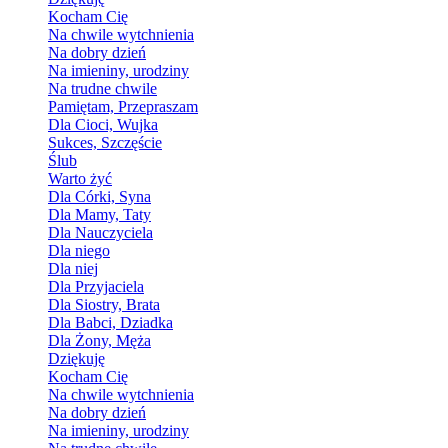
Kocham Cię
Na chwile wytchnienia
Na dobry dzień
Na imieniny, urodziny
Na trudne chwile
Pamiętam, Przepraszam
Dla Cioci, Wujka
Sukces, Szczęście
Ślub
Warto żyć
Dla Córki, Syna
Dla Mamy, Taty
Dla Nauczyciela
Dla niego
Dla niej
Dla Przyjaciela
Dla Siostry, Brata
Dla Babci, Dziadka
Dla Żony, Męża
Dziękuję
Kocham Cię
Na chwile wytchnienia
Na dobry dzień
Na imieniny, urodziny