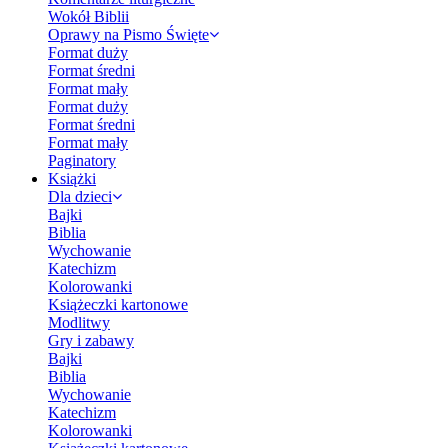
Wokół Biblii
Oprawy na Pismo Święte
Format duży
Format średni
Format mały
Format duży
Format średni
Format mały
Paginatory
Książki
Dla dzieci
Bajki
Biblia
Wychowanie
Katechizm
Kolorowanki
Książeczki kartonowe
Modlitwy
Gry i zabawy
Bajki
Biblia
Wychowanie
Katechizm
Kolorowanki