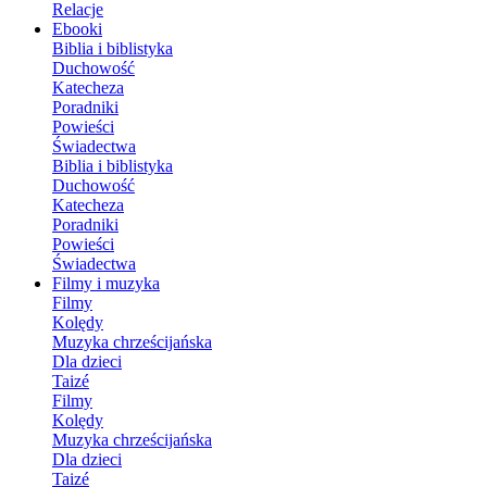
Relacje
Ebooki
Biblia i biblistyka
Duchowość
Katecheza
Poradniki
Powieści
Świadectwa
Biblia i biblistyka
Duchowość
Katecheza
Poradniki
Powieści
Świadectwa
Filmy i muzyka
Filmy
Kolędy
Muzyka chrześcijańska
Dla dzieci
Taizé
Filmy
Kolędy
Muzyka chrześcijańska
Dla dzieci
Taizé