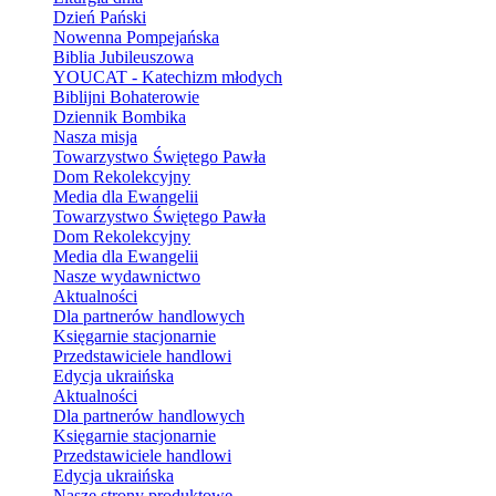
Dzień Pański
Nowenna Pompejańska
Biblia Jubileuszowa
YOUCAT - Katechizm młodych
Biblijni Bohaterowie
Dziennik Bombika
Nasza misja
Towarzystwo Świętego Pawła
Dom Rekolekcyjny
Media dla Ewangelii
Towarzystwo Świętego Pawła
Dom Rekolekcyjny
Media dla Ewangelii
Nasze wydawnictwo
Aktualności
Dla partnerów handlowych
Księgarnie stacjonarnie
Przedstawiciele handlowi
Edycja ukraińska
Aktualności
Dla partnerów handlowych
Księgarnie stacjonarnie
Przedstawiciele handlowi
Edycja ukraińska
Nasze strony produktowe