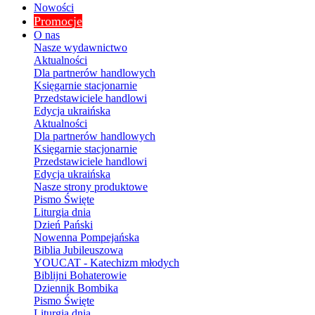
Nowości
Promocje
O nas
Nasze wydawnictwo
Aktualności
Dla partnerów handlowych
Księgarnie stacjonarnie
Przedstawiciele handlowi
Edycja ukraińska
Aktualności
Dla partnerów handlowych
Księgarnie stacjonarnie
Przedstawiciele handlowi
Edycja ukraińska
Nasze strony produktowe
Pismo Święte
Liturgia dnia
Dzień Pański
Nowenna Pompejańska
Biblia Jubileuszowa
YOUCAT - Katechizm młodych
Biblijni Bohaterowie
Dziennik Bombika
Pismo Święte
Liturgia dnia