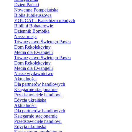
Dzień Pański
Nowenna Pompejańska
Biblia Jubileuszowa
YOUCAT - Katechizm młodych
Biblijni Bohaterowie
Dziennik Bombika
Nasza misja
Towarzystwo Świętego Pawła
Dom Rekolekcyjny
Media dla Ewangelii
Towarzystwo Świętego Pawła
Dom Rekolekcyjny
Media dla Ewangelii
Nasze wydawnictwo
Aktualności
Dla partnerów handlowych
Księgarnie stacjonarnie
Przedstawiciele handlowi
Edycja ukraińska
Aktualności
Dla partnerów handlowych
Księgarnie stacjonarnie
Przedstawiciele handlowi
Edycja ukraińska
Nasze strony produktowe