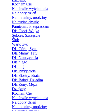
Kocham Cię
Na chwile wytchnienia
Na dobry dzień
Na imieniny, urodziny
Na trudne chwile
Pamiętam, Przepraszam
Dla Cioci, Wujka
Sukces, Szczęście
Ślub
Warto żyć
Dla Córki, Syna
Dla Mamy, Taty
Dla Nauczyciela
Dla niego
Dla niej
Dla Przyjaciela
Dla Siostry, Brata
Dla Babci, Dziadka
Dla Żony, Męża
Dziękuję
Kocham Cię
Na chwile wytchnienia
Na dobry dzień
Na imieniny, urodziny