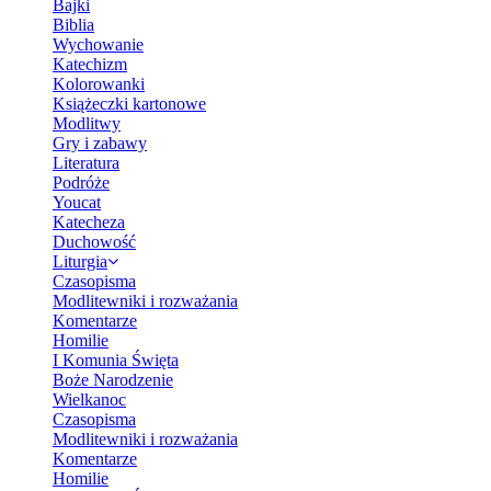
Bajki
Biblia
Wychowanie
Katechizm
Kolorowanki
Książeczki kartonowe
Modlitwy
Gry i zabawy
Literatura
Podróże
Youcat
Katecheza
Duchowość
Liturgia
Czasopisma
Modlitewniki i rozważania
Komentarze
Homilie
I Komunia Święta
Boże Narodzenie
Wielkanoc
Czasopisma
Modlitewniki i rozważania
Komentarze
Homilie