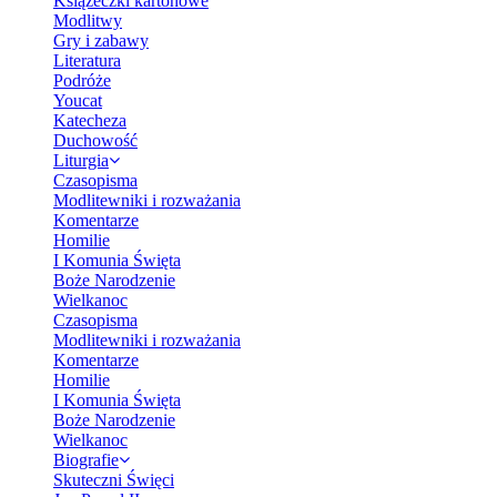
Książeczki kartonowe
Modlitwy
Gry i zabawy
Literatura
Podróże
Youcat
Katecheza
Duchowość
Liturgia
Czasopisma
Modlitewniki i rozważania
Komentarze
Homilie
I Komunia Święta
Boże Narodzenie
Wielkanoc
Czasopisma
Modlitewniki i rozważania
Komentarze
Homilie
I Komunia Święta
Boże Narodzenie
Wielkanoc
Biografie
Skuteczni Święci