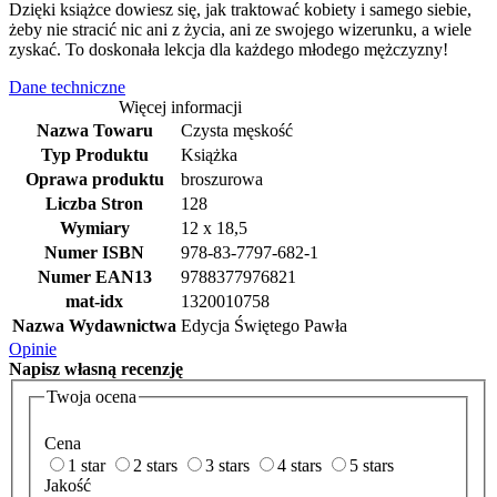
Dzięki książce dowiesz się, jak traktować kobiety i samego siebie,
żeby nie stracić nic ani z życia, ani ze swojego wizerunku, a wiele
zyskać. To doskonała lekcja dla każdego młodego mężczyzny!
Dane techniczne
Więcej informacji
Nazwa Towaru
Czysta męskość
Typ Produktu
Książka
Oprawa produktu
broszurowa
Liczba Stron
128
Wymiary
12 x 18,5
Numer ISBN
978-83-7797-682-1
Numer EAN13
9788377976821
mat-idx
1320010758
Nazwa Wydawnictwa
Edycja Świętego Pawła
Opinie
Napisz
własną recenzję
Twoja ocena
Cena
1 star
2 stars
3 stars
4 stars
5 stars
Jakość