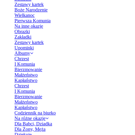
Zestawy kartek
Boże Narodzenie
Wielkanoc
Pierwsza Komunia
Na inne okazje
Obrazki
Zakładki
Zestawy kartek
Upominki
Albumy
Chrzest
I Komunia
Bierzmowanie
Małżeństwo
Kapłaństwo
Chrzest
I Komunia
Bierzmowanie
Małżeństwo
Kapłaństwo
Codziennik na biurko
Na różne okazje
Dla Babci, Dziadka
Dla Żony, Męża
Dziękuję