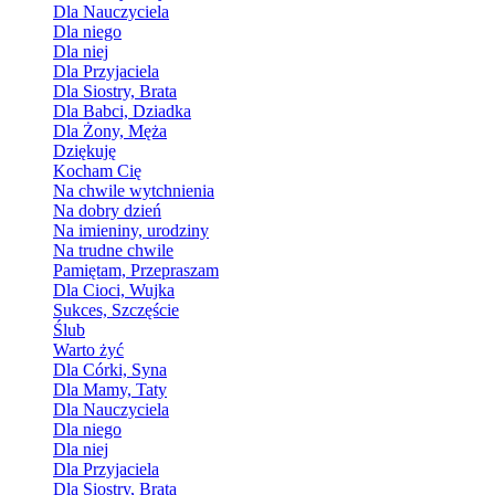
Dla Nauczyciela
Dla niego
Dla niej
Dla Przyjaciela
Dla Siostry, Brata
Dla Babci, Dziadka
Dla Żony, Męża
Dziękuję
Kocham Cię
Na chwile wytchnienia
Na dobry dzień
Na imieniny, urodziny
Na trudne chwile
Pamiętam, Przepraszam
Dla Cioci, Wujka
Sukces, Szczęście
Ślub
Warto żyć
Dla Córki, Syna
Dla Mamy, Taty
Dla Nauczyciela
Dla niego
Dla niej
Dla Przyjaciela
Dla Siostry, Brata