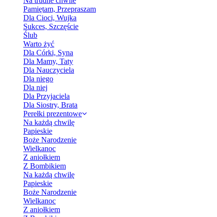
Na trudne chwile
Pamiętam, Przepraszam
Dla Cioci, Wujka
Sukces, Szczęście
Ślub
Warto żyć
Dla Córki, Syna
Dla Mamy, Taty
Dla Nauczyciela
Dla niego
Dla niej
Dla Przyjaciela
Dla Siostry, Brata
Perełki prezentowe
Na każdą chwilę
Papieskie
Boże Narodzenie
Wielkanoc
Z aniołkiem
Z Bombikiem
Na każdą chwilę
Papieskie
Boże Narodzenie
Wielkanoc
Z aniołkiem