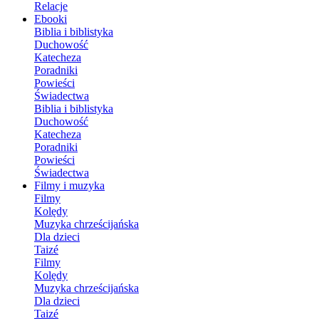
Relacje
Ebooki
Biblia i biblistyka
Duchowość
Katecheza
Poradniki
Powieści
Świadectwa
Biblia i biblistyka
Duchowość
Katecheza
Poradniki
Powieści
Świadectwa
Filmy i muzyka
Filmy
Kolędy
Muzyka chrześcijańska
Dla dzieci
Taizé
Filmy
Kolędy
Muzyka chrześcijańska
Dla dzieci
Taizé