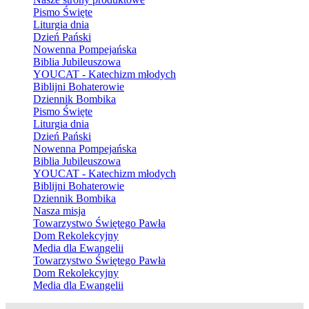
Pismo Święte
Liturgia dnia
Dzień Pański
Nowenna Pompejańska
Biblia Jubileuszowa
YOUCAT - Katechizm młodych
Biblijni Bohaterowie
Dziennik Bombika
Pismo Święte
Liturgia dnia
Dzień Pański
Nowenna Pompejańska
Biblia Jubileuszowa
YOUCAT - Katechizm młodych
Biblijni Bohaterowie
Dziennik Bombika
Nasza misja
Towarzystwo Świętego Pawła
Dom Rekolekcyjny
Media dla Ewangelii
Towarzystwo Świętego Pawła
Dom Rekolekcyjny
Media dla Ewangelii