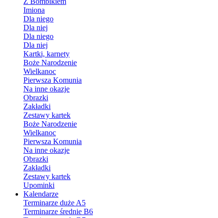
Z Bombikiem
Imiona
Dla niego
Dla niej
Dla niego
Dla niej
Kartki, karnety
Boże Narodzenie
Wielkanoc
Pierwsza Komunia
Na inne okazje
Obrazki
Zakładki
Zestawy kartek
Boże Narodzenie
Wielkanoc
Pierwsza Komunia
Na inne okazje
Obrazki
Zakładki
Zestawy kartek
Upominki
Kalendarze
Terminarze duże A5
Terminarze średnie B6