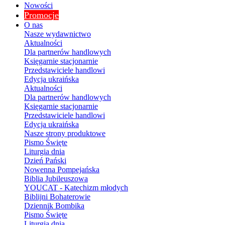
Nowości
Promocje
O nas
Nasze wydawnictwo
Aktualności
Dla partnerów handlowych
Księgarnie stacjonarnie
Przedstawiciele handlowi
Edycja ukraińska
Aktualności
Dla partnerów handlowych
Księgarnie stacjonarnie
Przedstawiciele handlowi
Edycja ukraińska
Nasze strony produktowe
Pismo Święte
Liturgia dnia
Dzień Pański
Nowenna Pompejańska
Biblia Jubileuszowa
YOUCAT - Katechizm młodych
Biblijni Bohaterowie
Dziennik Bombika
Pismo Święte
Liturgia dnia