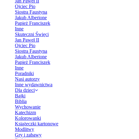
Jan Paweł II
Ojciec Pio
Siostra Faustyna
Jakub Alberione
Papież Franciszek
Inne
Skuteczni Święci
Jan Paweł II
Ojciec Pio
Siostra Faustyna
Jakub Alberione
Papież Franciszek
Inne
Poradniki
Nasi autorzy
Inne wydawnictwa
Dla dzieci
Bajki
Biblia
Wychowanie
Katechizm
Kolorowanki
Książeczki kartonowe
Modlitwy
Gry i zabawy