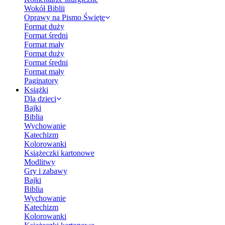
Wokół Biblii
Oprawy na Pismo Święte
Format duży
Format średni
Format mały
Format duży
Format średni
Format mały
Paginatory
Książki
Dla dzieci
Bajki
Biblia
Wychowanie
Katechizm
Kolorowanki
Książeczki kartonowe
Modlitwy
Gry i zabawy
Bajki
Biblia
Wychowanie
Katechizm
Kolorowanki