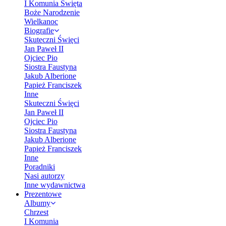
I Komunia Święta
Boże Narodzenie
Wielkanoc
Biografie
Skuteczni Święci
Jan Paweł II
Ojciec Pio
Siostra Faustyna
Jakub Alberione
Papież Franciszek
Inne
Skuteczni Święci
Jan Paweł II
Ojciec Pio
Siostra Faustyna
Jakub Alberione
Papież Franciszek
Inne
Poradniki
Nasi autorzy
Inne wydawnictwa
Prezentowe
Albumy
Chrzest
I Komunia