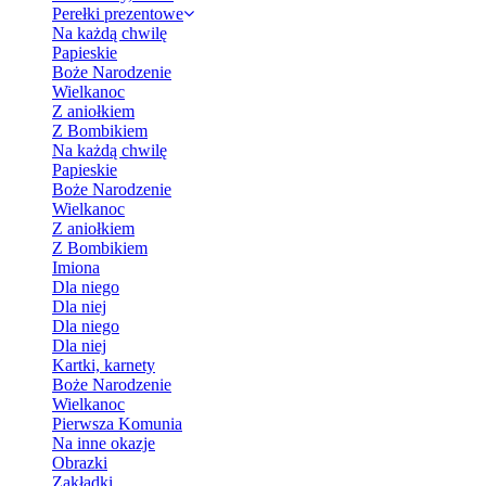
Perełki prezentowe
Na każdą chwilę
Papieskie
Boże Narodzenie
Wielkanoc
Z aniołkiem
Z Bombikiem
Na każdą chwilę
Papieskie
Boże Narodzenie
Wielkanoc
Z aniołkiem
Z Bombikiem
Imiona
Dla niego
Dla niej
Dla niego
Dla niej
Kartki, karnety
Boże Narodzenie
Wielkanoc
Pierwsza Komunia
Na inne okazje
Obrazki
Zakładki