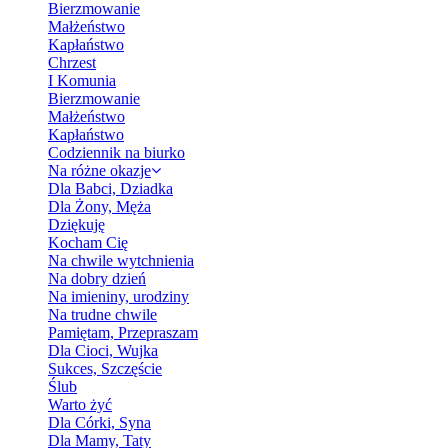
Bierzmowanie
Małżeństwo
Kapłaństwo
Chrzest
I Komunia
Bierzmowanie
Małżeństwo
Kapłaństwo
Codziennik na biurko
Na różne okazje
Dla Babci, Dziadka
Dla Żony, Męża
Dziękuję
Kocham Cię
Na chwile wytchnienia
Na dobry dzień
Na imieniny, urodziny
Na trudne chwile
Pamiętam, Przepraszam
Dla Cioci, Wujka
Sukces, Szczęście
Ślub
Warto żyć
Dla Córki, Syna
Dla Mamy, Taty