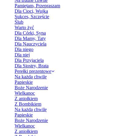
Na trudne chwile
Pamiętam, Przepraszam
Dla Cioci, Wujka
Sukces, Szczęście
Ślub
Warto żyć
Dla Córki, Syna
Dla Mamy, Taty
Dla Nauczyciela
Dla niego
Dla niej
Dla Przyjaciela
Dla Siostry, Brata
Perełki prezentowe
Na każdą chwilę
Papieskie
Boże Narodzenie
Wielkanoc
Z aniołkiem
Z Bombikiem
Na każdą chwilę
Papieskie
Boże Narodzenie
Wielkanoc
Z aniołkiem