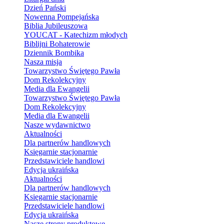
Dzień Pański
Nowenna Pompejańska
Biblia Jubileuszowa
YOUCAT - Katechizm młodych
Biblijni Bohaterowie
Dziennik Bombika
Nasza misja
Towarzystwo Świętego Pawła
Dom Rekolekcyjny
Media dla Ewangelii
Towarzystwo Świętego Pawła
Dom Rekolekcyjny
Media dla Ewangelii
Nasze wydawnictwo
Aktualności
Dla partnerów handlowych
Księgarnie stacjonarnie
Przedstawiciele handlowi
Edycja ukraińska
Aktualności
Dla partnerów handlowych
Księgarnie stacjonarnie
Przedstawiciele handlowi
Edycja ukraińska
Nasze strony produktowe