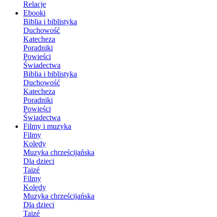
Relacje
Ebooki
Biblia i biblistyka
Duchowość
Katecheza
Poradniki
Powieści
Świadectwa
Biblia i biblistyka
Duchowość
Katecheza
Poradniki
Powieści
Świadectwa
Filmy i muzyka
Filmy
Kolędy
Muzyka chrześcijańska
Dla dzieci
Taizé
Filmy
Kolędy
Muzyka chrześcijańska
Dla dzieci
Taizé