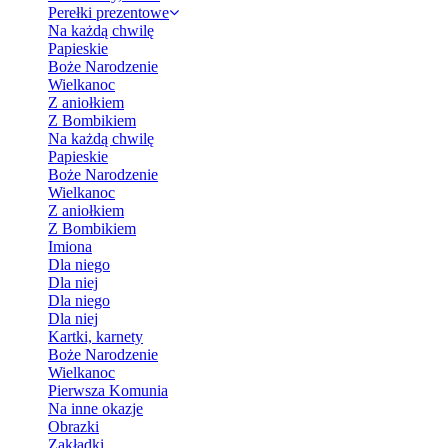
Perełki prezentowe
Na każdą chwilę
Papieskie
Boże Narodzenie
Wielkanoc
Z aniołkiem
Z Bombikiem
Na każdą chwilę
Papieskie
Boże Narodzenie
Wielkanoc
Z aniołkiem
Z Bombikiem
Imiona
Dla niego
Dla niej
Dla niego
Dla niej
Kartki, karnety
Boże Narodzenie
Wielkanoc
Pierwsza Komunia
Na inne okazje
Obrazki
Zakładki