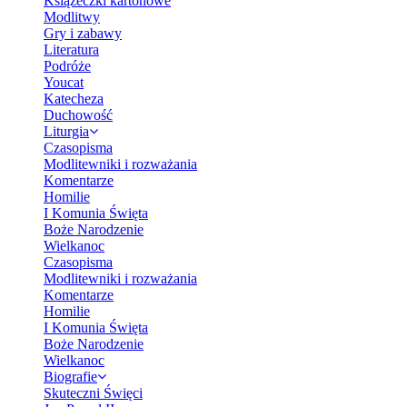
Książeczki kartonowe
Modlitwy
Gry i zabawy
Literatura
Podróże
Youcat
Katecheza
Duchowość
Liturgia
Czasopisma
Modlitewniki i rozważania
Komentarze
Homilie
I Komunia Święta
Boże Narodzenie
Wielkanoc
Czasopisma
Modlitewniki i rozważania
Komentarze
Homilie
I Komunia Święta
Boże Narodzenie
Wielkanoc
Biografie
Skuteczni Święci