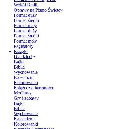
Wokół Biblii
Oprawy na Pismo Święte
Format duży
Format średni
Format mały
Format duży
Format średni
Format mały
Paginatory
Książki
Dla dzieci
Bajki
Biblia
Wychowanie
Katechizm
Kolorowanki
Książeczki kartonowe
Modlitwy
Gry i zabawy
Bajki
Biblia
Wychowanie
Katechizm
Kolorowanki