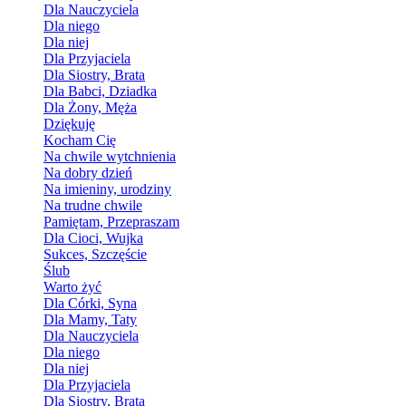
Dla Nauczyciela
Dla niego
Dla niej
Dla Przyjaciela
Dla Siostry, Brata
Dla Babci, Dziadka
Dla Żony, Męża
Dziękuję
Kocham Cię
Na chwile wytchnienia
Na dobry dzień
Na imieniny, urodziny
Na trudne chwile
Pamiętam, Przepraszam
Dla Cioci, Wujka
Sukces, Szczęście
Ślub
Warto żyć
Dla Córki, Syna
Dla Mamy, Taty
Dla Nauczyciela
Dla niego
Dla niej
Dla Przyjaciela
Dla Siostry, Brata