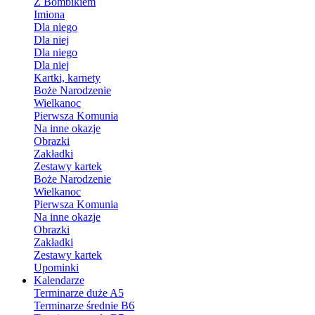
Z Bombikiem
Imiona
Dla niego
Dla niej
Dla niego
Dla niej
Kartki, karnety
Boże Narodzenie
Wielkanoc
Pierwsza Komunia
Na inne okazje
Obrazki
Zakładki
Zestawy kartek
Boże Narodzenie
Wielkanoc
Pierwsza Komunia
Na inne okazje
Obrazki
Zakładki
Zestawy kartek
Upominki
Kalendarze
Terminarze duże A5
Terminarze średnie B6