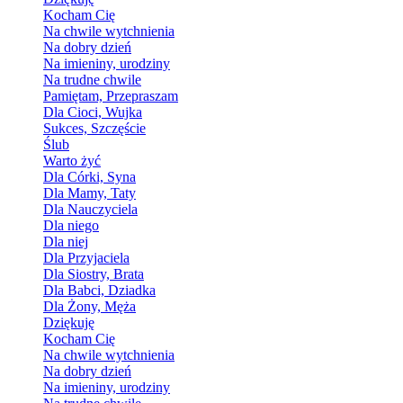
Kocham Cię
Na chwile wytchnienia
Na dobry dzień
Na imieniny, urodziny
Na trudne chwile
Pamiętam, Przepraszam
Dla Cioci, Wujka
Sukces, Szczęście
Ślub
Warto żyć
Dla Córki, Syna
Dla Mamy, Taty
Dla Nauczyciela
Dla niego
Dla niej
Dla Przyjaciela
Dla Siostry, Brata
Dla Babci, Dziadka
Dla Żony, Męża
Dziękuję
Kocham Cię
Na chwile wytchnienia
Na dobry dzień
Na imieniny, urodziny