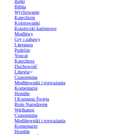
Bajki
Biblia
Wychowanie
Katechizm
Kolorowanki
Książeczki kartonowe
Modlitwy
Gry i zabawy
Literatura
Podróże
Youcat
Katecheza
Duchowość
Liturgia
Czasopisma
Modlitewniki i rozważania
Komentarze
Homilie
I Komunia Święta
Boże Narodzenie
Wielkanoc
Czasopisma
Modlitewniki i rozważania
Komentarze
Homilie