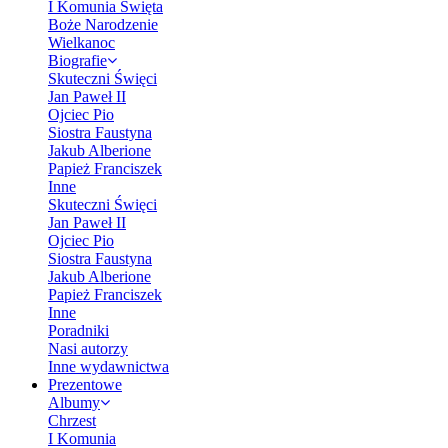
I Komunia Święta
Boże Narodzenie
Wielkanoc
Biografie
Skuteczni Święci
Jan Paweł II
Ojciec Pio
Siostra Faustyna
Jakub Alberione
Papież Franciszek
Inne
Skuteczni Święci
Jan Paweł II
Ojciec Pio
Siostra Faustyna
Jakub Alberione
Papież Franciszek
Inne
Poradniki
Nasi autorzy
Inne wydawnictwa
Prezentowe
Albumy
Chrzest
I Komunia