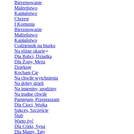
Bierzmowanie
Małżeństwo
Kapłaństwo
Chrzest
I Komunia
Bierzmowanie
Małżeństwo
Kapłaństwo
Codziennik na biurko
Na różne okazje
Dla Babci, Dziadka
Dla Żony, Męża
Dziękuję
Kocham Cię
Na chwile wytchnienia
Na dobry dzień
Na imieniny, urodziny
Na trudne chwile
Pamiętam, Przepraszam
Dla Cioci, Wujka
Sukces, Szczęście
Ślub
Warto żyć
Dla Córki, Syna
Dla Mamy, Taty