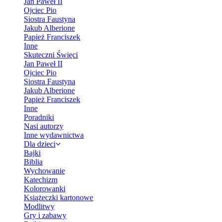
Jan Paweł II
Ojciec Pio
Siostra Faustyna
Jakub Alberione
Papież Franciszek
Inne
Skuteczni Święci
Jan Paweł II
Ojciec Pio
Siostra Faustyna
Jakub Alberione
Papież Franciszek
Inne
Poradniki
Nasi autorzy
Inne wydawnictwa
Dla dzieci
Bajki
Biblia
Wychowanie
Katechizm
Kolorowanki
Książeczki kartonowe
Modlitwy
Gry i zabawy