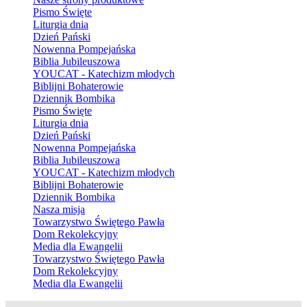
Pismo Święte
Liturgia dnia
Dzień Pański
Nowenna Pompejańska
Biblia Jubileuszowa
YOUCAT - Katechizm młodych
Biblijni Bohaterowie
Dziennik Bombika
Pismo Święte
Liturgia dnia
Dzień Pański
Nowenna Pompejańska
Biblia Jubileuszowa
YOUCAT - Katechizm młodych
Biblijni Bohaterowie
Dziennik Bombika
Nasza misja
Towarzystwo Świętego Pawła
Dom Rekolekcyjny
Media dla Ewangelii
Towarzystwo Świętego Pawła
Dom Rekolekcyjny
Media dla Ewangelii