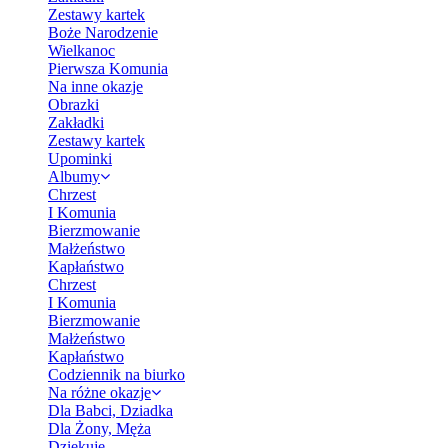
Zestawy kartek
Boże Narodzenie
Wielkanoc
Pierwsza Komunia
Na inne okazje
Obrazki
Zakładki
Zestawy kartek
Upominki
Albumy
Chrzest
I Komunia
Bierzmowanie
Małżeństwo
Kapłaństwo
Chrzest
I Komunia
Bierzmowanie
Małżeństwo
Kapłaństwo
Codziennik na biurko
Na różne okazje
Dla Babci, Dziadka
Dla Żony, Męża
Dziękuję