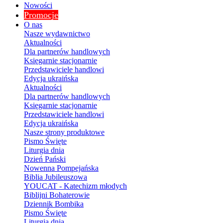
Nowości
Promocje
O nas
Nasze wydawnictwo
Aktualności
Dla partnerów handlowych
Księgarnie stacjonarnie
Przedstawiciele handlowi
Edycja ukraińska
Aktualności
Dla partnerów handlowych
Księgarnie stacjonarnie
Przedstawiciele handlowi
Edycja ukraińska
Nasze strony produktowe
Pismo Święte
Liturgia dnia
Dzień Pański
Nowenna Pompejańska
Biblia Jubileuszowa
YOUCAT - Katechizm młodych
Biblijni Bohaterowie
Dziennik Bombika
Pismo Święte
Liturgia dnia