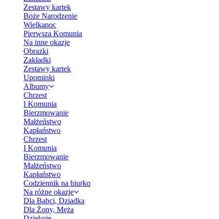
Zestawy kartek
Boże Narodzenie
Wielkanoc
Pierwsza Komunia
Na inne okazje
Obrazki
Zakładki
Zestawy kartek
Upominki
Albumy
Chrzest
I Komunia
Bierzmowanie
Małżeństwo
Kapłaństwo
Chrzest
I Komunia
Bierzmowanie
Małżeństwo
Kapłaństwo
Codziennik na biurko
Na różne okazje
Dla Babci, Dziadka
Dla Żony, Męża
Dziękuję