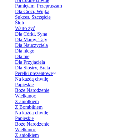
Na trudne chwile
Pamiętam, Przepraszam
Dla Cioci, Wujka
Sukces, Szczęście
Ślub
Warto żyć
Dla Córki, Syna
Dla Mamy, Taty
Dla Nauczyciela
Dla niego
Dla niej
Dla Przyjaciela
Dla Siostry, Brata
Perełki prezentowe
Na każdą chwilę
Papieskie
Boże Narodzenie
Wielkanoc
Z aniołkiem
Z Bombikiem
Na każdą chwilę
Papieskie
Boże Narodzenie
Wielkanoc
Z aniołkiem