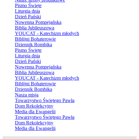
Pismo Święte
Liturgia dnia
Dzień Pański
Nowenna Pompejańska
Biblia Jubileuszowa
YOUCAT - Katechizm młodych
Biblijni Bohaterowie
Dziennik Bombika
Pismo Święte
Liturgia dnia
Dzień Pański
Nowenna Pompejańska
Biblia Jubileuszowa
YOUCAT - Katechizm młodych
Biblijni Bohaterowie
Dziennik Bombika
Nasza misja
Towarzystwo Świętego Pawła
Dom Rekolekcyjny
Media dla Ewangelii
Towarzystwo Świętego Pawła
Dom Rekolekcyjny
Media dla Ewangelii