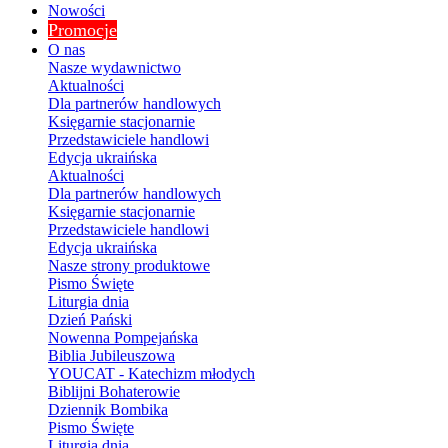
Nowości
Promocje
O nas
Nasze wydawnictwo
Aktualności
Dla partnerów handlowych
Księgarnie stacjonarnie
Przedstawiciele handlowi
Edycja ukraińska
Aktualności
Dla partnerów handlowych
Księgarnie stacjonarnie
Przedstawiciele handlowi
Edycja ukraińska
Nasze strony produktowe
Pismo Święte
Liturgia dnia
Dzień Pański
Nowenna Pompejańska
Biblia Jubileuszowa
YOUCAT - Katechizm młodych
Biblijni Bohaterowie
Dziennik Bombika
Pismo Święte
Liturgia dnia