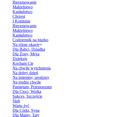
Bierzmowanie
Małżeństwo
Kapłaństwo
Chrzest
I Komunia
Bierzmowanie
Małżeństwo
Kapłaństwo
Codziennik na biurko
Na różne okazje
Dla Babci, Dziadka
Dla Żony, Męża
Dziękuję
Kocham Cię
Na chwile wytchnienia
Na dobry dzień
Na imieniny, urodziny
Na trudne chwile
Pamiętam, Przepraszam
Dla Cioci, Wujka
Sukces, Szczęście
Ślub
Warto żyć
Dla Córki, Syna
Dla Mamy, Taty