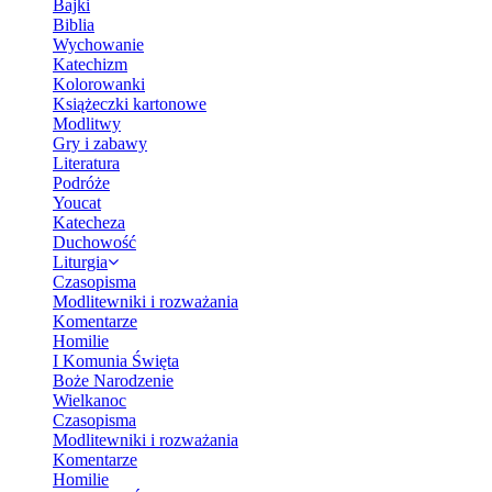
Bajki
Biblia
Wychowanie
Katechizm
Kolorowanki
Książeczki kartonowe
Modlitwy
Gry i zabawy
Literatura
Podróże
Youcat
Katecheza
Duchowość
Liturgia
Czasopisma
Modlitewniki i rozważania
Komentarze
Homilie
I Komunia Święta
Boże Narodzenie
Wielkanoc
Czasopisma
Modlitewniki i rozważania
Komentarze
Homilie