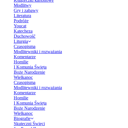
Książeczki kartonowe
Modlitwy
Gry i zabawy
Literatura
Podróże
Youcat
Katecheza
Duchowość
Liturgia
Czasopisma
Modlitewniki i rozważania
Komentarze
Homilie
I Komunia Święta
Boże Narodzenie
Wielkanoc
Czasopisma
Modlitewniki i rozważania
Komentarze
Homilie
I Komunia Święta
Boże Narodzenie
Wielkanoc
Biografie
Skuteczni Święci