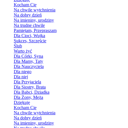
Kocham Cię
Na chwile wytchnienia
Na dobry dzień
Na imieniny, urodziny
Na trudne chwile
Pamiętam, Przepraszam
Dla Cioci, Wujka
Sukces, Szczęście
Ślub
Warto żyć
Dla Córki, Syna
Dla Mamy, Taty
Dla Nauczyciela
Dla niego
Dla niej
Dla Przyjaciela
Dla Siostry, Brata
Dla Babci, Dziadka
Dla Żony, Męża
Dziękuję
Kocham Cię
Na chwile wytchnienia
Na dobry dzień
Na imieniny, urodziny