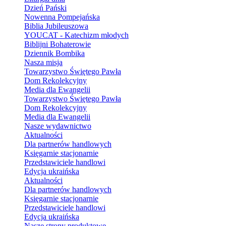
Dzień Pański
Nowenna Pompejańska
Biblia Jubileuszowa
YOUCAT - Katechizm młodych
Biblijni Bohaterowie
Dziennik Bombika
Nasza misja
Towarzystwo Świętego Pawła
Dom Rekolekcyjny
Media dla Ewangelii
Towarzystwo Świętego Pawła
Dom Rekolekcyjny
Media dla Ewangelii
Nasze wydawnictwo
Aktualności
Dla partnerów handlowych
Księgarnie stacjonarnie
Przedstawiciele handlowi
Edycja ukraińska
Aktualności
Dla partnerów handlowych
Księgarnie stacjonarnie
Przedstawiciele handlowi
Edycja ukraińska
Nasze strony produktowe