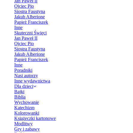
Jan Paweł II
Ojciec Pio
Siostra Faustyna
Jakub Alberione
Papież Franciszek
Inne
Skuteczni Święci
Jan Paweł II
Ojciec Pio
Siostra Faustyna
Jakub Alberione
Papież Franciszek
Inne
Poradniki
Nasi autorzy
Inne wydawnictwa
Dla dzieci
Bajki
Biblia
Wychowanie
Katechizm
Kolorowanki
Książeczki kartonowe
Modlitwy
Gry i zabawy