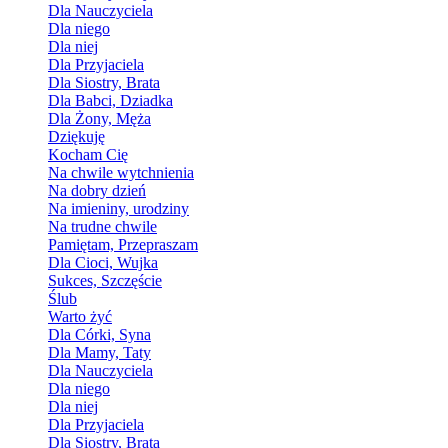
Dla Nauczyciela
Dla niego
Dla niej
Dla Przyjaciela
Dla Siostry, Brata
Dla Babci, Dziadka
Dla Żony, Męża
Dziękuję
Kocham Cię
Na chwile wytchnienia
Na dobry dzień
Na imieniny, urodziny
Na trudne chwile
Pamiętam, Przepraszam
Dla Cioci, Wujka
Sukces, Szczęście
Ślub
Warto żyć
Dla Córki, Syna
Dla Mamy, Taty
Dla Nauczyciela
Dla niego
Dla niej
Dla Przyjaciela
Dla Siostry, Brata