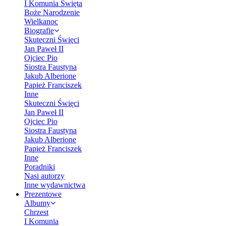
I Komunia Święta
Boże Narodzenie
Wielkanoc
Biografie
Skuteczni Święci
Jan Paweł II
Ojciec Pio
Siostra Faustyna
Jakub Alberione
Papież Franciszek
Inne
Skuteczni Święci
Jan Paweł II
Ojciec Pio
Siostra Faustyna
Jakub Alberione
Papież Franciszek
Inne
Poradniki
Nasi autorzy
Inne wydawnictwa
Prezentowe
Albumy
Chrzest
I Komunia