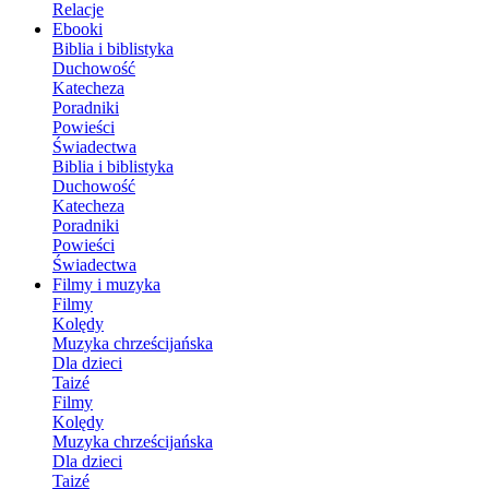
Relacje
Ebooki
Biblia i biblistyka
Duchowość
Katecheza
Poradniki
Powieści
Świadectwa
Biblia i biblistyka
Duchowość
Katecheza
Poradniki
Powieści
Świadectwa
Filmy i muzyka
Filmy
Kolędy
Muzyka chrześcijańska
Dla dzieci
Taizé
Filmy
Kolędy
Muzyka chrześcijańska
Dla dzieci
Taizé