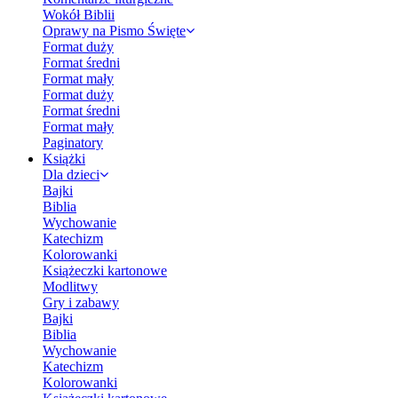
Wokół Biblii
Oprawy na Pismo Święte
Format duży
Format średni
Format mały
Format duży
Format średni
Format mały
Paginatory
Książki
Dla dzieci
Bajki
Biblia
Wychowanie
Katechizm
Kolorowanki
Książeczki kartonowe
Modlitwy
Gry i zabawy
Bajki
Biblia
Wychowanie
Katechizm
Kolorowanki