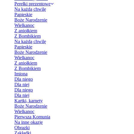
Perełki prezentowe
Na każdą chwilę
Papieskie
Boże Narodzenie
Wielkanoc
Z aniołkiem
Z Bombikiem
Na każdą chwilę
Papieskie
Boże Narodzenie
Wielkanoc
Z aniołkiem
Z Bombikiem
Imiona
Dla niego
Dla niej
Dla niego
Dla niej
Kartki, karnety
Boże Narodzenie
Wielkanoc
Pierwsza Komunia
Na inne okazje
Obrazki
Zakładki