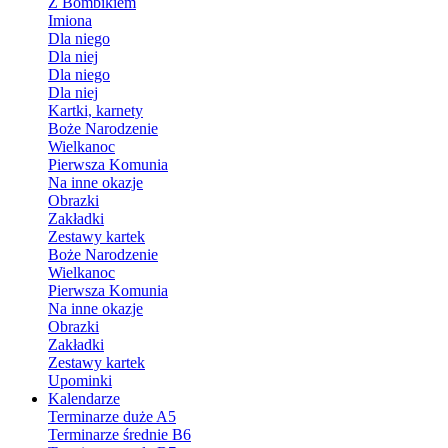
Z Bombikiem
Imiona
Dla niego
Dla niej
Dla niego
Dla niej
Kartki, karnety
Boże Narodzenie
Wielkanoc
Pierwsza Komunia
Na inne okazje
Obrazki
Zakładki
Zestawy kartek
Boże Narodzenie
Wielkanoc
Pierwsza Komunia
Na inne okazje
Obrazki
Zakładki
Zestawy kartek
Upominki
Kalendarze
Terminarze duże A5
Terminarze średnie B6