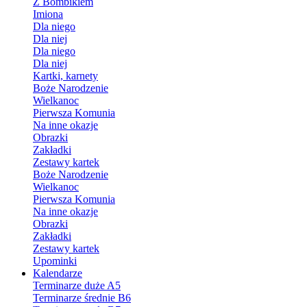
Z Bombikiem
Imiona
Dla niego
Dla niej
Dla niego
Dla niej
Kartki, karnety
Boże Narodzenie
Wielkanoc
Pierwsza Komunia
Na inne okazje
Obrazki
Zakładki
Zestawy kartek
Boże Narodzenie
Wielkanoc
Pierwsza Komunia
Na inne okazje
Obrazki
Zakładki
Zestawy kartek
Upominki
Kalendarze
Terminarze duże A5
Terminarze średnie B6