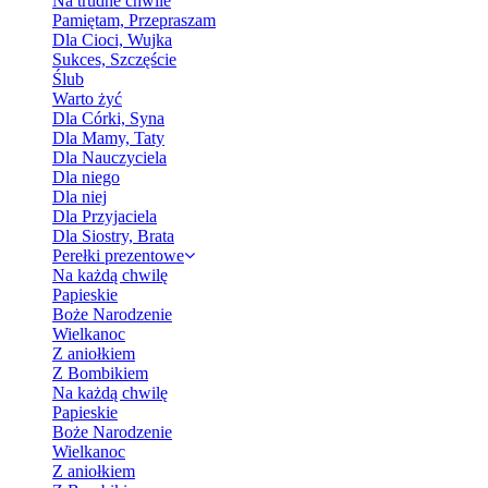
Na trudne chwile
Pamiętam, Przepraszam
Dla Cioci, Wujka
Sukces, Szczęście
Ślub
Warto żyć
Dla Córki, Syna
Dla Mamy, Taty
Dla Nauczyciela
Dla niego
Dla niej
Dla Przyjaciela
Dla Siostry, Brata
Perełki prezentowe
Na każdą chwilę
Papieskie
Boże Narodzenie
Wielkanoc
Z aniołkiem
Z Bombikiem
Na każdą chwilę
Papieskie
Boże Narodzenie
Wielkanoc
Z aniołkiem