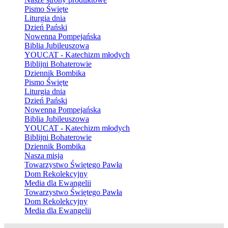
Pismo Święte
Liturgia dnia
Dzień Pański
Nowenna Pompejańska
Biblia Jubileuszowa
YOUCAT - Katechizm młodych
Biblijni Bohaterowie
Dziennik Bombika
Pismo Święte
Liturgia dnia
Dzień Pański
Nowenna Pompejańska
Biblia Jubileuszowa
YOUCAT - Katechizm młodych
Biblijni Bohaterowie
Dziennik Bombika
Nasza misja
Towarzystwo Świętego Pawła
Dom Rekolekcyjny
Media dla Ewangelii
Towarzystwo Świętego Pawła
Dom Rekolekcyjny
Media dla Ewangelii