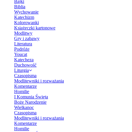
Bajki
Biblia
Wychowanie
Katechizm
Kolorowanki
Książeczki kartonowe
Modlitwy
Gry i zabawy
Literatura
Podróże
Youcat
Katecheza
Duchowość
Liturgia
Czasopisma
Modlitewniki i rozważania
Komentarze
Homilie
I Komunia Święta
Boże Narodzenie
Wielkanoc
Czasopisma
Modlitewniki i rozważania
Komentarze
Homilie