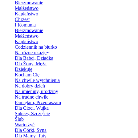
Bierzmowanie
Małżeństwo
Kapłaństwo
Chrzest
I Komunia
Bierzmowanie
Małżeństwo
Kapłaństwo
Codziennik na biurko
Na różne okazje
Dla Babci, Dziadka
Dla Żony, Męża
Dziękuję
Kocham Cię
Na chwile wytchnienia
Na dobry dzień
Na imieniny, urodziny
Na trudne chwile
Pamiętam, Przepraszam
Dla Cioci, Wujka
Sukces, Szczęście
Ślub
Warto żyć
Dla Córki, Syna
Dla Mamy, Taty