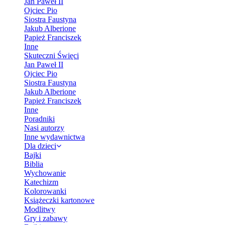
Jan Paweł II
Ojciec Pio
Siostra Faustyna
Jakub Alberione
Papież Franciszek
Inne
Skuteczni Święci
Jan Paweł II
Ojciec Pio
Siostra Faustyna
Jakub Alberione
Papież Franciszek
Inne
Poradniki
Nasi autorzy
Inne wydawnictwa
Dla dzieci
Bajki
Biblia
Wychowanie
Katechizm
Kolorowanki
Książeczki kartonowe
Modlitwy
Gry i zabawy