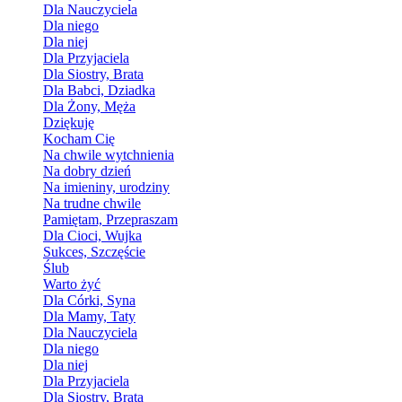
Dla Nauczyciela
Dla niego
Dla niej
Dla Przyjaciela
Dla Siostry, Brata
Dla Babci, Dziadka
Dla Żony, Męża
Dziękuję
Kocham Cię
Na chwile wytchnienia
Na dobry dzień
Na imieniny, urodziny
Na trudne chwile
Pamiętam, Przepraszam
Dla Cioci, Wujka
Sukces, Szczęście
Ślub
Warto żyć
Dla Córki, Syna
Dla Mamy, Taty
Dla Nauczyciela
Dla niego
Dla niej
Dla Przyjaciela
Dla Siostry, Brata