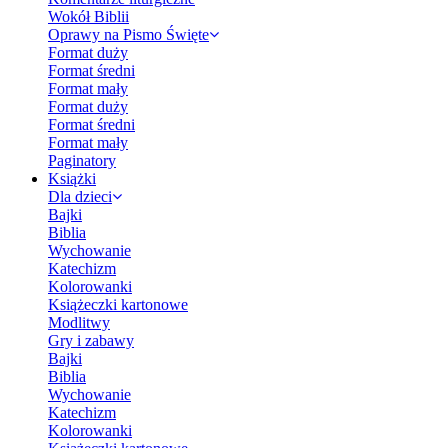
Wokół Biblii
Oprawy na Pismo Święte
Format duży
Format średni
Format mały
Format duży
Format średni
Format mały
Paginatory
Książki
Dla dzieci
Bajki
Biblia
Wychowanie
Katechizm
Kolorowanki
Książeczki kartonowe
Modlitwy
Gry i zabawy
Bajki
Biblia
Wychowanie
Katechizm
Kolorowanki