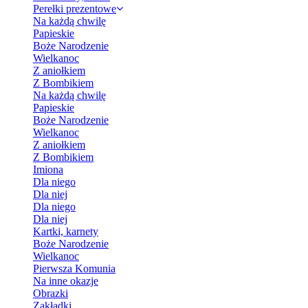
Perełki prezentowe
Na każdą chwilę
Papieskie
Boże Narodzenie
Wielkanoc
Z aniołkiem
Z Bombikiem
Na każdą chwilę
Papieskie
Boże Narodzenie
Wielkanoc
Z aniołkiem
Z Bombikiem
Imiona
Dla niego
Dla niej
Dla niego
Dla niej
Kartki, karnety
Boże Narodzenie
Wielkanoc
Pierwsza Komunia
Na inne okazje
Obrazki
Zakładki