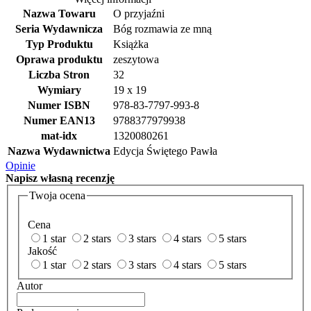
Nazwa Towaru
O przyjaźni
Seria Wydawnicza
Bóg rozmawia ze mną
Typ Produktu
Książka
Oprawa produktu
zeszytowa
Liczba Stron
32
Wymiary
19 x 19
Numer ISBN
978-83-7797-993-8
Numer EAN13
9788377979938
mat-idx
1320080261
Nazwa Wydawnictwa
Edycja Świętego Pawła
Opinie
Napisz
własną recenzję
Twoja ocena
Cena
1 star
2 stars
3 stars
4 stars
5 stars
Jakość
1 star
2 stars
3 stars
4 stars
5 stars
Autor