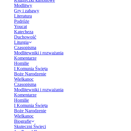
Książeczki kartonowe
Modlitwy
Gry i zabawy
Literatura
Podróże
Youcat
Katecheza
Duchowość
Liturgia
Czasopisma
Modlitewniki i rozważania
Komentarze
Homilie
I Komunia Święta
Boże Narodzenie
Wielkanoc
Czasopisma
Modlitewniki i rozważania
Komentarze
Homilie
I Komunia Święta
Boże Narodzenie
Wielkanoc
Biografie
Skuteczni Święci