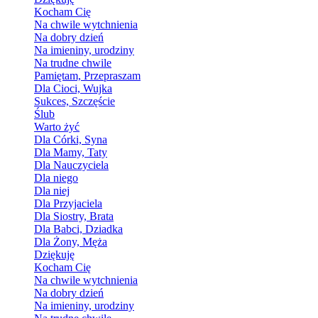
Kocham Cię
Na chwile wytchnienia
Na dobry dzień
Na imieniny, urodziny
Na trudne chwile
Pamiętam, Przepraszam
Dla Cioci, Wujka
Sukces, Szczęście
Ślub
Warto żyć
Dla Córki, Syna
Dla Mamy, Taty
Dla Nauczyciela
Dla niego
Dla niej
Dla Przyjaciela
Dla Siostry, Brata
Dla Babci, Dziadka
Dla Żony, Męża
Dziękuję
Kocham Cię
Na chwile wytchnienia
Na dobry dzień
Na imieniny, urodziny