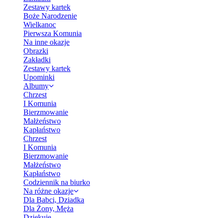
Zestawy kartek
Boże Narodzenie
Wielkanoc
Pierwsza Komunia
Na inne okazje
Obrazki
Zakładki
Zestawy kartek
Upominki
Albumy
Chrzest
I Komunia
Bierzmowanie
Małżeństwo
Kapłaństwo
Chrzest
I Komunia
Bierzmowanie
Małżeństwo
Kapłaństwo
Codziennik na biurko
Na różne okazje
Dla Babci, Dziadka
Dla Żony, Męża
Dziękuję