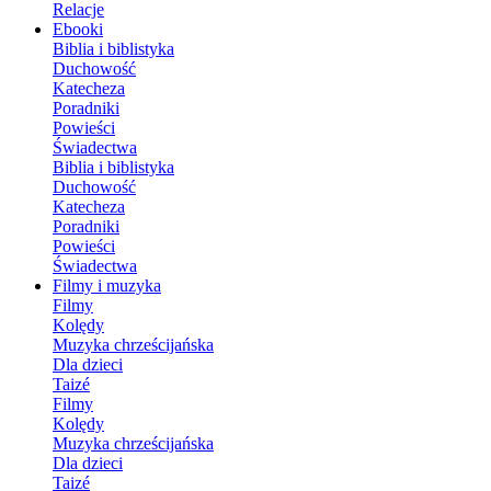
Relacje
Ebooki
Biblia i biblistyka
Duchowość
Katecheza
Poradniki
Powieści
Świadectwa
Biblia i biblistyka
Duchowość
Katecheza
Poradniki
Powieści
Świadectwa
Filmy i muzyka
Filmy
Kolędy
Muzyka chrześcijańska
Dla dzieci
Taizé
Filmy
Kolędy
Muzyka chrześcijańska
Dla dzieci
Taizé