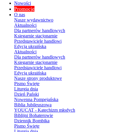
Nowości
Promocje
O nas
Nasze wydawnictwo
Aktualności
Dla partnerów handlowych
Księgarnie stacjonarnie
Przedstawiciele handlowi
Edycja ukraińska
Aktualności
Dla partnerów handlowych
Księgarnie stacjonarnie
Przedstawiciele handlowi
Edycja ukraińska
Nasze strony produktowe
Pismo Święte
Liturgia dnia
Dzień Pański
Nowenna Pompejańska
Biblia Jubileuszowa
YOUCAT - Katechizm młodych
Biblijni Bohaterowie
Dziennik Bombika
Pismo Święte
Liturgia dnia