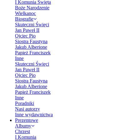
I Komunia Święta
Boże Narodzenie
Wielkanoc
Biografie
Skuteczni Święci
Jan Paweł II
Ojciec Pio
Siostra Faustyna
Jakub Alberione
Papież Franciszek
Inne
Skuteczni Święci
Jan Paweł II
Ojciec Pio
Siostra Faustyna
Jakub Alberione
Papież Franciszek
Inne
Poradniki
Nasi autorzy
Inne wydawnictwa
Prezentowe
Albumy
Chrzest
I Komunia