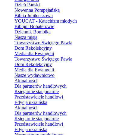
Dzień Pański
Nowenna Pompejańska
Biblia Jubileuszowa
YOUCAT - Katechizm młodych
Biblijni Bohaterowie
Dziennik Bombika
Nasza misja
Towarzystwo Świętego Pawła
Dom Rekolekcyjny
Media dla Ewangelii
Towarzystwo Świętego Pawła
Dom Rekolekcyjny
Media dla Ewangelii
Nasze wydawnictwo
Aktualności
Dla partnerów handlowych
Księgarnie stacjonarnie
Przedstawiciele handlowi
Edycja ukraińska
Aktualności
Dla partnerów handlowych
Księgarnie stacjonarnie
Przedstawiciele handlowi
Edycja ukraińska
Nasze strony produktowe