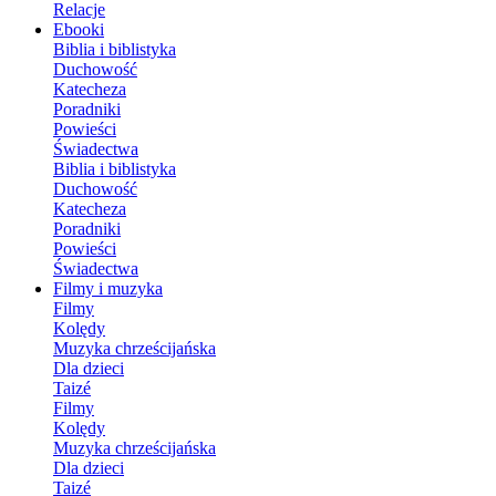
Relacje
Ebooki
Biblia i biblistyka
Duchowość
Katecheza
Poradniki
Powieści
Świadectwa
Biblia i biblistyka
Duchowość
Katecheza
Poradniki
Powieści
Świadectwa
Filmy i muzyka
Filmy
Kolędy
Muzyka chrześcijańska
Dla dzieci
Taizé
Filmy
Kolędy
Muzyka chrześcijańska
Dla dzieci
Taizé