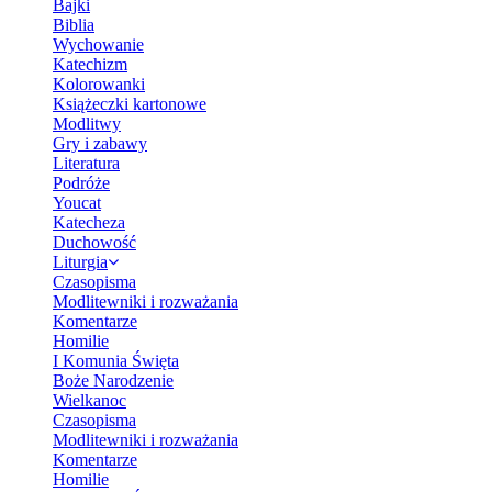
Bajki
Biblia
Wychowanie
Katechizm
Kolorowanki
Książeczki kartonowe
Modlitwy
Gry i zabawy
Literatura
Podróże
Youcat
Katecheza
Duchowość
Liturgia
Czasopisma
Modlitewniki i rozważania
Komentarze
Homilie
I Komunia Święta
Boże Narodzenie
Wielkanoc
Czasopisma
Modlitewniki i rozważania
Komentarze
Homilie