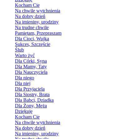
Kocham Cię
Na chwile wytchnienia
Na dobry dzień
Na imieniny, urodziny
Na trudne chwile
Pamiętam, Przepraszam
Dla Cioci, Wujka
Sukces, Szczęście
Ślub
Warto żyć
Dla Córki, Syna
Dla Mamy, Taty
Dla Nauczyciela
Dla niego
Dla niej
Dla Przyjaciela
Dla Siostry, Brata
Dla Babci, Dziadka
Dla Żony, Męża
Dziękuję
Kocham Cię
Na chwile wytchnienia
Na dobry dzień
Na imieniny, urodziny