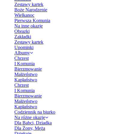
Zestawy kartek
Boże Narodzenie
Wielkanoc
Pierwsza Komunia
Na inne okazje
Obrazki
Zakładki
Zestawy kartek
Upominki
Albumy
Chrzest
I Komunia
Bierzmowanie
Małżeństwo
Kapłaństwo
Chrzest
I Komunia
Bierzmowanie
Małżeństwo
Kapłaństwo
Codziennik na biurko
Na różne okazje
Dla Babci, Dziadka
Dla Żony, Męża
Dziękuję