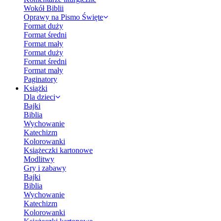
Wokół Biblii
Oprawy na Pismo Święte
Format duży
Format średni
Format mały
Format duży
Format średni
Format mały
Paginatory
Książki
Dla dzieci
Bajki
Biblia
Wychowanie
Katechizm
Kolorowanki
Książeczki kartonowe
Modlitwy
Gry i zabawy
Bajki
Biblia
Wychowanie
Katechizm
Kolorowanki