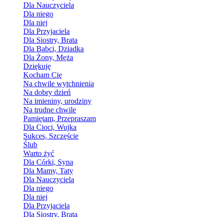
Dla Nauczyciela
Dla niego
Dla niej
Dla Przyjaciela
Dla Siostry, Brata
Dla Babci, Dziadka
Dla Żony, Męża
Dziękuję
Kocham Cię
Na chwile wytchnienia
Na dobry dzień
Na imieniny, urodziny
Na trudne chwile
Pamiętam, Przepraszam
Dla Cioci, Wujka
Sukces, Szczęście
Ślub
Warto żyć
Dla Córki, Syna
Dla Mamy, Taty
Dla Nauczyciela
Dla niego
Dla niej
Dla Przyjaciela
Dla Siostry, Brata