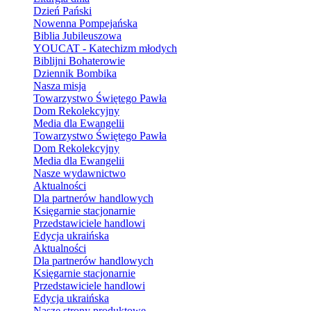
Dzień Pański
Nowenna Pompejańska
Biblia Jubileuszowa
YOUCAT - Katechizm młodych
Biblijni Bohaterowie
Dziennik Bombika
Nasza misja
Towarzystwo Świętego Pawła
Dom Rekolekcyjny
Media dla Ewangelii
Towarzystwo Świętego Pawła
Dom Rekolekcyjny
Media dla Ewangelii
Nasze wydawnictwo
Aktualności
Dla partnerów handlowych
Księgarnie stacjonarnie
Przedstawiciele handlowi
Edycja ukraińska
Aktualności
Dla partnerów handlowych
Księgarnie stacjonarnie
Przedstawiciele handlowi
Edycja ukraińska
Nasze strony produktowe