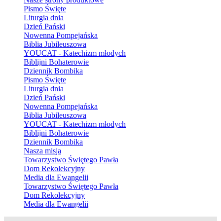
Pismo Święte
Liturgia dnia
Dzień Pański
Nowenna Pompejańska
Biblia Jubileuszowa
YOUCAT - Katechizm młodych
Biblijni Bohaterowie
Dziennik Bombika
Pismo Święte
Liturgia dnia
Dzień Pański
Nowenna Pompejańska
Biblia Jubileuszowa
YOUCAT - Katechizm młodych
Biblijni Bohaterowie
Dziennik Bombika
Nasza misja
Towarzystwo Świętego Pawła
Dom Rekolekcyjny
Media dla Ewangelii
Towarzystwo Świętego Pawła
Dom Rekolekcyjny
Media dla Ewangelii