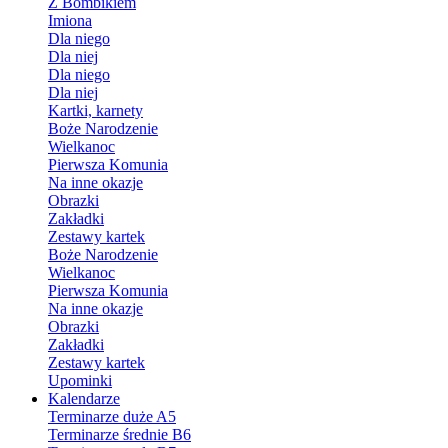
Z Bombikiem
Imiona
Dla niego
Dla niej
Dla niego
Dla niej
Kartki, karnety
Boże Narodzenie
Wielkanoc
Pierwsza Komunia
Na inne okazje
Obrazki
Zakładki
Zestawy kartek
Boże Narodzenie
Wielkanoc
Pierwsza Komunia
Na inne okazje
Obrazki
Zakładki
Zestawy kartek
Upominki
Kalendarze
Terminarze duże A5
Terminarze średnie B6