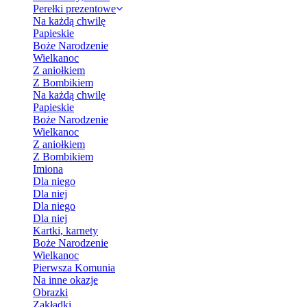
Perełki prezentowe
Na każdą chwilę
Papieskie
Boże Narodzenie
Wielkanoc
Z aniołkiem
Z Bombikiem
Na każdą chwilę
Papieskie
Boże Narodzenie
Wielkanoc
Z aniołkiem
Z Bombikiem
Imiona
Dla niego
Dla niej
Dla niego
Dla niej
Kartki, karnety
Boże Narodzenie
Wielkanoc
Pierwsza Komunia
Na inne okazje
Obrazki
Zakładki