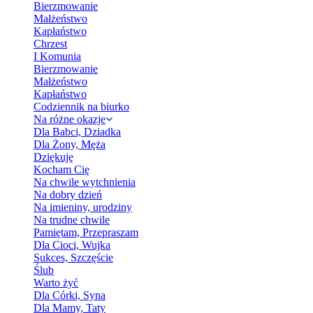
Bierzmowanie
Małżeństwo
Kapłaństwo
Chrzest
I Komunia
Bierzmowanie
Małżeństwo
Kapłaństwo
Codziennik na biurko
Na różne okazje
Dla Babci, Dziadka
Dla Żony, Męża
Dziękuję
Kocham Cię
Na chwile wytchnienia
Na dobry dzień
Na imieniny, urodziny
Na trudne chwile
Pamiętam, Przepraszam
Dla Cioci, Wujka
Sukces, Szczęście
Ślub
Warto żyć
Dla Córki, Syna
Dla Mamy, Taty