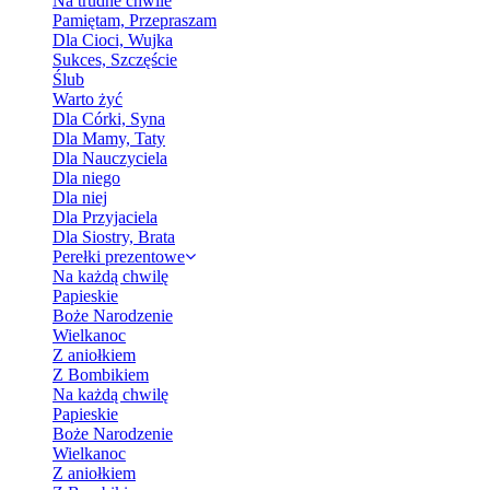
Na trudne chwile
Pamiętam, Przepraszam
Dla Cioci, Wujka
Sukces, Szczęście
Ślub
Warto żyć
Dla Córki, Syna
Dla Mamy, Taty
Dla Nauczyciela
Dla niego
Dla niej
Dla Przyjaciela
Dla Siostry, Brata
Perełki prezentowe
Na każdą chwilę
Papieskie
Boże Narodzenie
Wielkanoc
Z aniołkiem
Z Bombikiem
Na każdą chwilę
Papieskie
Boże Narodzenie
Wielkanoc
Z aniołkiem