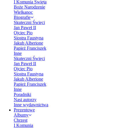
I Komunia Święta
Boże Narodzenie
Wielkanoc
Biografie
Skuteczni Święci
Jan Paweł II
Ojciec Pio
Siostra Faustyna
Jakub Alberione
Papież Franciszek
Inne
Skuteczni Święci
Jan Paweł II
Ojciec Pio
Siostra Faustyna
Jakub Alberione
Papież Franciszek
Inne
Poradniki
Nasi autorzy
Inne wydawnictwa
Prezentowe
Albumy
Chrzest
I Komunia