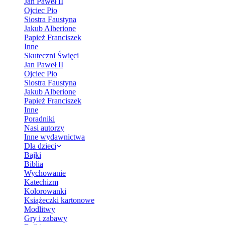
Jan Paweł II
Ojciec Pio
Siostra Faustyna
Jakub Alberione
Papież Franciszek
Inne
Skuteczni Święci
Jan Paweł II
Ojciec Pio
Siostra Faustyna
Jakub Alberione
Papież Franciszek
Inne
Poradniki
Nasi autorzy
Inne wydawnictwa
Dla dzieci
Bajki
Biblia
Wychowanie
Katechizm
Kolorowanki
Książeczki kartonowe
Modlitwy
Gry i zabawy