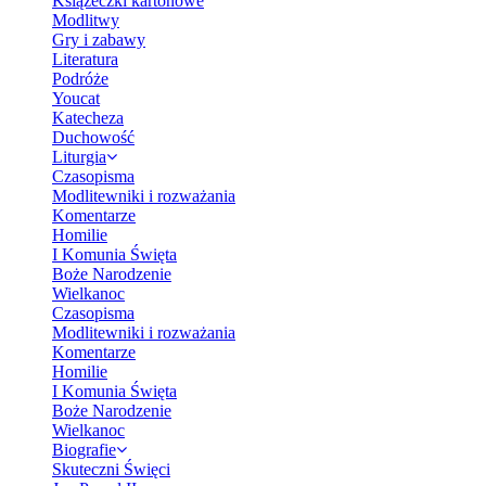
Książeczki kartonowe
Modlitwy
Gry i zabawy
Literatura
Podróże
Youcat
Katecheza
Duchowość
Liturgia
Czasopisma
Modlitewniki i rozważania
Komentarze
Homilie
I Komunia Święta
Boże Narodzenie
Wielkanoc
Czasopisma
Modlitewniki i rozważania
Komentarze
Homilie
I Komunia Święta
Boże Narodzenie
Wielkanoc
Biografie
Skuteczni Święci