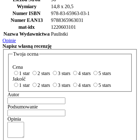
Wymiary
14,8 x 20,5
Numer ISBN
978-83-65963-03-1
Numer EAN13
9788365963031
mat-idx
1220603101
Nazwa Wydawnictwa
Paulistki
Opinie
Napisz
własną recenzję
Twoja ocena
Cena
1 star
2 stars
3 stars
4 stars
5 stars
Jakość
1 star
2 stars
3 stars
4 stars
5 stars
Autor
Podsumowanie
Opinia