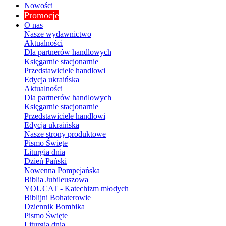
Nowości
Promocje
O nas
Nasze wydawnictwo
Aktualności
Dla partnerów handlowych
Księgarnie stacjonarnie
Przedstawiciele handlowi
Edycja ukraińska
Aktualności
Dla partnerów handlowych
Księgarnie stacjonarnie
Przedstawiciele handlowi
Edycja ukraińska
Nasze strony produktowe
Pismo Święte
Liturgia dnia
Dzień Pański
Nowenna Pompejańska
Biblia Jubileuszowa
YOUCAT - Katechizm młodych
Biblijni Bohaterowie
Dziennik Bombika
Pismo Święte
Liturgia dnia