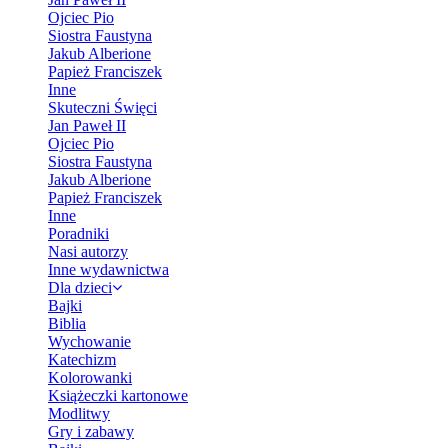
Ojciec Pio
Siostra Faustyna
Jakub Alberione
Papież Franciszek
Inne
Skuteczni Święci
Jan Paweł II
Ojciec Pio
Siostra Faustyna
Jakub Alberione
Papież Franciszek
Inne
Poradniki
Nasi autorzy
Inne wydawnictwa
Dla dzieci
Bajki
Biblia
Wychowanie
Katechizm
Kolorowanki
Książeczki kartonowe
Modlitwy
Gry i zabawy