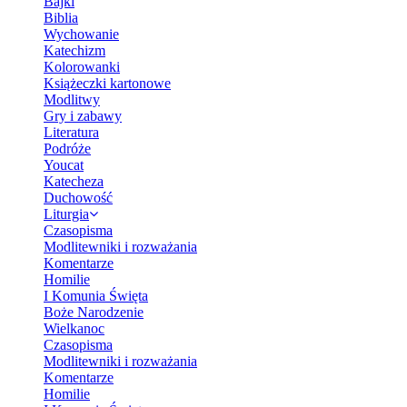
Bajki
Biblia
Wychowanie
Katechizm
Kolorowanki
Książeczki kartonowe
Modlitwy
Gry i zabawy
Literatura
Podróże
Youcat
Katecheza
Duchowość
Liturgia
Czasopisma
Modlitewniki i rozważania
Komentarze
Homilie
I Komunia Święta
Boże Narodzenie
Wielkanoc
Czasopisma
Modlitewniki i rozważania
Komentarze
Homilie