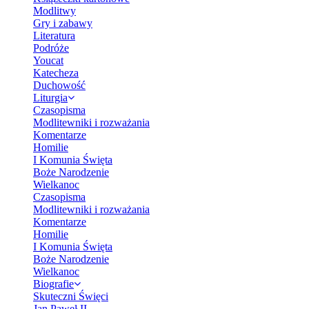
Modlitwy
Gry i zabawy
Literatura
Podróże
Youcat
Katecheza
Duchowość
Liturgia
Czasopisma
Modlitewniki i rozważania
Komentarze
Homilie
I Komunia Święta
Boże Narodzenie
Wielkanoc
Czasopisma
Modlitewniki i rozważania
Komentarze
Homilie
I Komunia Święta
Boże Narodzenie
Wielkanoc
Biografie
Skuteczni Święci
Jan Paweł II