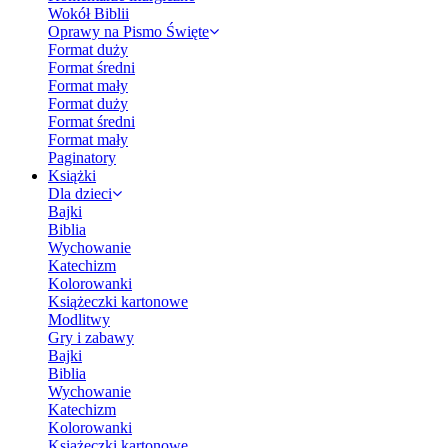
Wokół Biblii
Oprawy na Pismo Święte
Format duży
Format średni
Format mały
Format duży
Format średni
Format mały
Paginatory
Książki
Dla dzieci
Bajki
Biblia
Wychowanie
Katechizm
Kolorowanki
Książeczki kartonowe
Modlitwy
Gry i zabawy
Bajki
Biblia
Wychowanie
Katechizm
Kolorowanki
Książeczki kartonowe