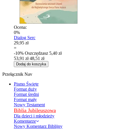
Ocena:
0%
Dialog Serc
29,95 zł
=
-10%
Oszczędzasz
5,40 zł
53,91 zł
48,51 zł
Dodaj do koszyka
Przełącznik Nav
Pismo Święte
Format duży
Format średni
Format mały
Nowy Testament
Biblia Jubileuszowa
Dla dzieci i młodzieży
Komentarze
Nowy Komentarz Biblijny