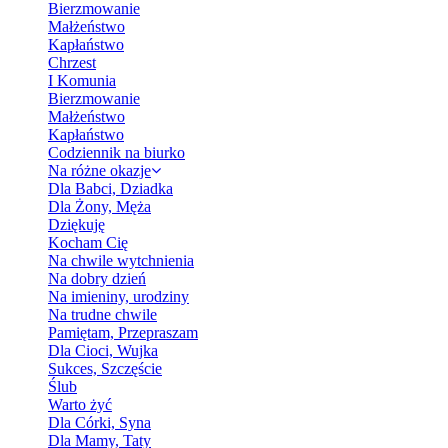
Bierzmowanie
Małżeństwo
Kapłaństwo
Chrzest
I Komunia
Bierzmowanie
Małżeństwo
Kapłaństwo
Codziennik na biurko
Na różne okazje
Dla Babci, Dziadka
Dla Żony, Męża
Dziękuję
Kocham Cię
Na chwile wytchnienia
Na dobry dzień
Na imieniny, urodziny
Na trudne chwile
Pamiętam, Przepraszam
Dla Cioci, Wujka
Sukces, Szczęście
Ślub
Warto żyć
Dla Córki, Syna
Dla Mamy, Taty