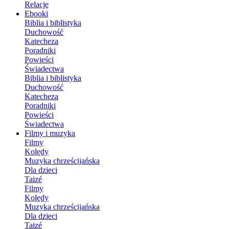
Relacje
Ebooki
Biblia i biblistyka
Duchowość
Katecheza
Poradniki
Powieści
Świadectwa
Biblia i biblistyka
Duchowość
Katecheza
Poradniki
Powieści
Świadectwa
Filmy i muzyka
Filmy
Kolędy
Muzyka chrześcijańska
Dla dzieci
Taizé
Filmy
Kolędy
Muzyka chrześcijańska
Dla dzieci
Taizé