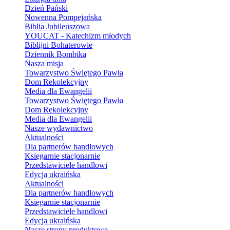
Dzień Pański
Nowenna Pompejańska
Biblia Jubileuszowa
YOUCAT - Katechizm młodych
Biblijni Bohaterowie
Dziennik Bombika
Nasza misja
Towarzystwo Świętego Pawła
Dom Rekolekcyjny
Media dla Ewangelii
Towarzystwo Świętego Pawła
Dom Rekolekcyjny
Media dla Ewangelii
Nasze wydawnictwo
Aktualności
Dla partnerów handlowych
Księgarnie stacjonarnie
Przedstawiciele handlowi
Edycja ukraińska
Aktualności
Dla partnerów handlowych
Księgarnie stacjonarnie
Przedstawiciele handlowi
Edycja ukraińska
Nasze strony produktowe