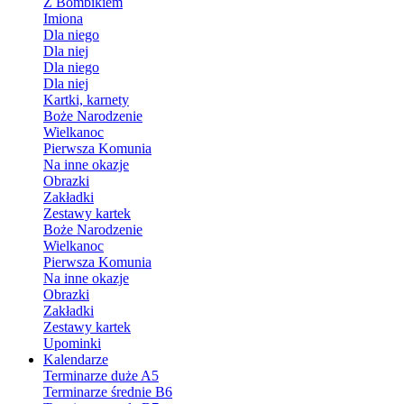
Z Bombikiem
Imiona
Dla niego
Dla niej
Dla niego
Dla niej
Kartki, karnety
Boże Narodzenie
Wielkanoc
Pierwsza Komunia
Na inne okazje
Obrazki
Zakładki
Zestawy kartek
Boże Narodzenie
Wielkanoc
Pierwsza Komunia
Na inne okazje
Obrazki
Zakładki
Zestawy kartek
Upominki
Kalendarze
Terminarze duże A5
Terminarze średnie B6