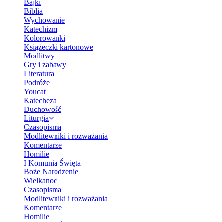
Bajki
Biblia
Wychowanie
Katechizm
Kolorowanki
Książeczki kartonowe
Modlitwy
Gry i zabawy
Literatura
Podróże
Youcat
Katecheza
Duchowość
Liturgia
Czasopisma
Modlitewniki i rozważania
Komentarze
Homilie
I Komunia Święta
Boże Narodzenie
Wielkanoc
Czasopisma
Modlitewniki i rozważania
Komentarze
Homilie