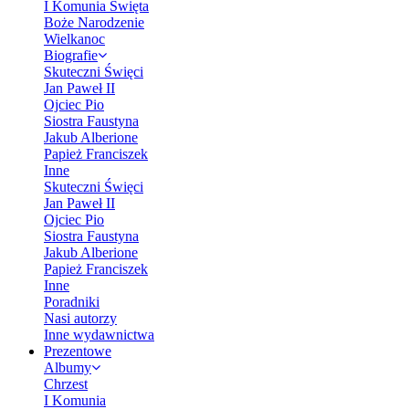
I Komunia Święta
Boże Narodzenie
Wielkanoc
Biografie
Skuteczni Święci
Jan Paweł II
Ojciec Pio
Siostra Faustyna
Jakub Alberione
Papież Franciszek
Inne
Skuteczni Święci
Jan Paweł II
Ojciec Pio
Siostra Faustyna
Jakub Alberione
Papież Franciszek
Inne
Poradniki
Nasi autorzy
Inne wydawnictwa
Prezentowe
Albumy
Chrzest
I Komunia