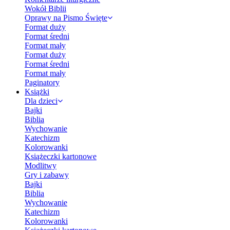
Wokół Biblii
Oprawy na Pismo Święte
Format duży
Format średni
Format mały
Format duży
Format średni
Format mały
Paginatory
Książki
Dla dzieci
Bajki
Biblia
Wychowanie
Katechizm
Kolorowanki
Książeczki kartonowe
Modlitwy
Gry i zabawy
Bajki
Biblia
Wychowanie
Katechizm
Kolorowanki