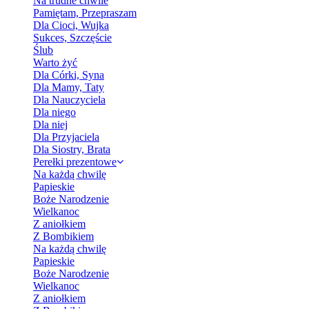
Na trudne chwile
Pamiętam, Przepraszam
Dla Cioci, Wujka
Sukces, Szczęście
Ślub
Warto żyć
Dla Córki, Syna
Dla Mamy, Taty
Dla Nauczyciela
Dla niego
Dla niej
Dla Przyjaciela
Dla Siostry, Brata
Perełki prezentowe
Na każdą chwilę
Papieskie
Boże Narodzenie
Wielkanoc
Z aniołkiem
Z Bombikiem
Na każdą chwilę
Papieskie
Boże Narodzenie
Wielkanoc
Z aniołkiem