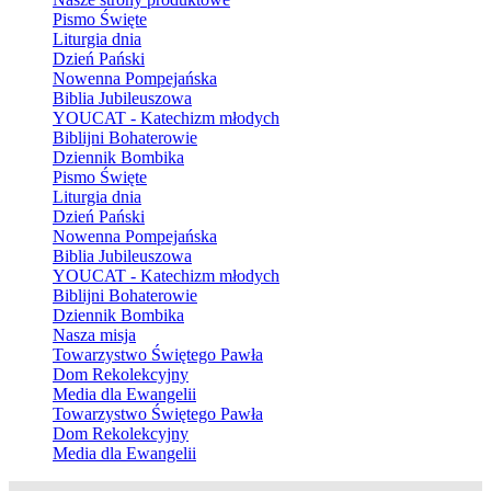
Pismo Święte
Liturgia dnia
Dzień Pański
Nowenna Pompejańska
Biblia Jubileuszowa
YOUCAT - Katechizm młodych
Biblijni Bohaterowie
Dziennik Bombika
Pismo Święte
Liturgia dnia
Dzień Pański
Nowenna Pompejańska
Biblia Jubileuszowa
YOUCAT - Katechizm młodych
Biblijni Bohaterowie
Dziennik Bombika
Nasza misja
Towarzystwo Świętego Pawła
Dom Rekolekcyjny
Media dla Ewangelii
Towarzystwo Świętego Pawła
Dom Rekolekcyjny
Media dla Ewangelii