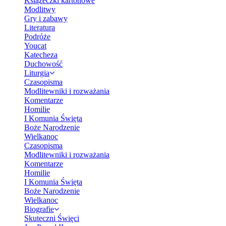
Książeczki kartonowe
Modlitwy
Gry i zabawy
Literatura
Podróże
Youcat
Katecheza
Duchowość
Liturgia
Czasopisma
Modlitewniki i rozważania
Komentarze
Homilie
I Komunia Święta
Boże Narodzenie
Wielkanoc
Czasopisma
Modlitewniki i rozważania
Komentarze
Homilie
I Komunia Święta
Boże Narodzenie
Wielkanoc
Biografie
Skuteczni Święci