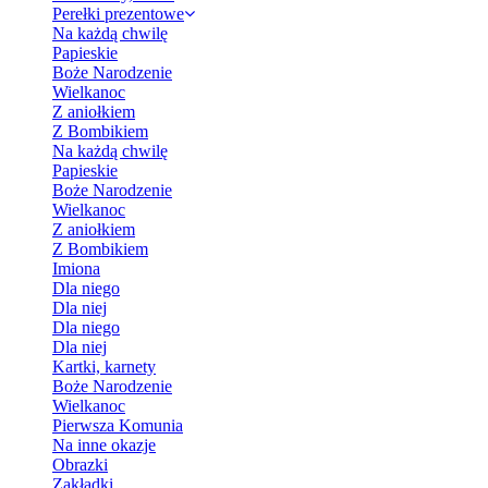
Perełki prezentowe
Na każdą chwilę
Papieskie
Boże Narodzenie
Wielkanoc
Z aniołkiem
Z Bombikiem
Na każdą chwilę
Papieskie
Boże Narodzenie
Wielkanoc
Z aniołkiem
Z Bombikiem
Imiona
Dla niego
Dla niej
Dla niego
Dla niej
Kartki, karnety
Boże Narodzenie
Wielkanoc
Pierwsza Komunia
Na inne okazje
Obrazki
Zakładki