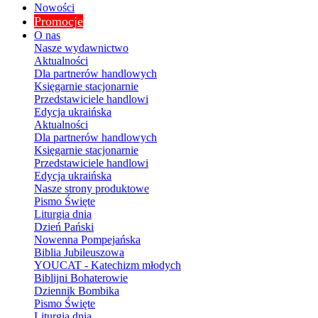
Nowości
Promocje
O nas
Nasze wydawnictwo
Aktualności
Dla partnerów handlowych
Księgarnie stacjonarnie
Przedstawiciele handlowi
Edycja ukraińska
Aktualności
Dla partnerów handlowych
Księgarnie stacjonarnie
Przedstawiciele handlowi
Edycja ukraińska
Nasze strony produktowe
Pismo Święte
Liturgia dnia
Dzień Pański
Nowenna Pompejańska
Biblia Jubileuszowa
YOUCAT - Katechizm młodych
Biblijni Bohaterowie
Dziennik Bombika
Pismo Święte
Liturgia dnia