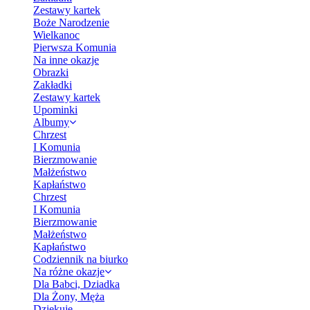
Zestawy kartek
Boże Narodzenie
Wielkanoc
Pierwsza Komunia
Na inne okazje
Obrazki
Zakładki
Zestawy kartek
Upominki
Albumy
Chrzest
I Komunia
Bierzmowanie
Małżeństwo
Kapłaństwo
Chrzest
I Komunia
Bierzmowanie
Małżeństwo
Kapłaństwo
Codziennik na biurko
Na różne okazje
Dla Babci, Dziadka
Dla Żony, Męża
Dziękuję