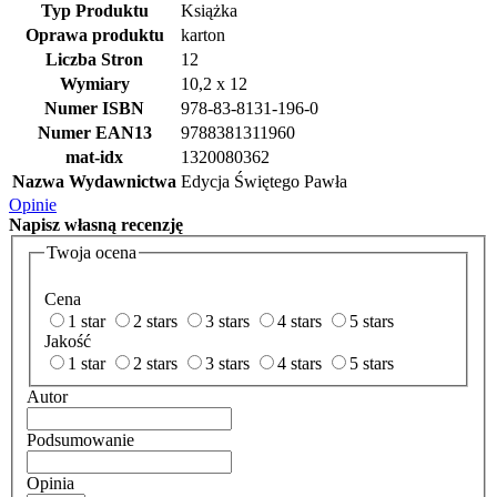
Typ Produktu
Książka
Oprawa produktu
karton
Liczba Stron
12
Wymiary
10,2 x 12
Numer ISBN
978-83-8131-196-0
Numer EAN13
9788381311960
mat-idx
1320080362
Nazwa Wydawnictwa
Edycja Świętego Pawła
Opinie
Napisz
własną recenzję
Twoja ocena
Cena
1 star
2 stars
3 stars
4 stars
5 stars
Jakość
1 star
2 stars
3 stars
4 stars
5 stars
Autor
Podsumowanie
Opinia