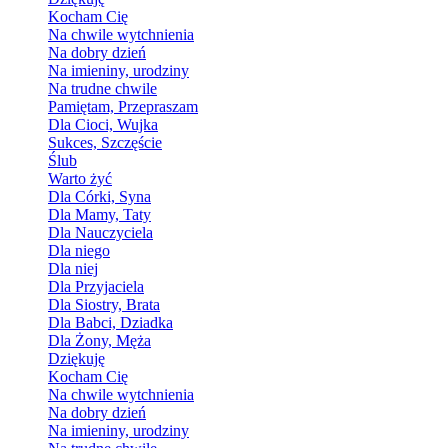
Kocham Cię
Na chwile wytchnienia
Na dobry dzień
Na imieniny, urodziny
Na trudne chwile
Pamiętam, Przepraszam
Dla Cioci, Wujka
Sukces, Szczęście
Ślub
Warto żyć
Dla Córki, Syna
Dla Mamy, Taty
Dla Nauczyciela
Dla niego
Dla niej
Dla Przyjaciela
Dla Siostry, Brata
Dla Babci, Dziadka
Dla Żony, Męża
Dziękuję
Kocham Cię
Na chwile wytchnienia
Na dobry dzień
Na imieniny, urodziny