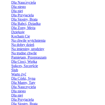
Dla Nauczyciela
Dla niego
Dla niej
Dla Przyjaciela
Dla Siostry, Brata
Dla Babci, Dziadka
Dla Żony, Męża
Dziękuję
Kocham Cię
Na chwile wytchnienia
Na dobry dzień
Na imieniny, urodziny
Na trudne chwile
Pamiętam, Przepraszam
Dla Cioci, Wujka
Sukces, Szczęście
Ślub
Warto żyć
Dla Córki, Syna
Dla Mamy, Taty
Dla Nauczyciela
Dla niego
Dla niej
Dla Przyjaciela
Dla Siostry, Brata