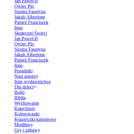
Jan Paweł II
Ojciec Pio
Siostra Faustyna
Jakub Alberione
Papież Franciszek
Inne
Skuteczni Święci
Jan Paweł II
Ojciec Pio
Siostra Faustyna
Jakub Alberione
Papież Franciszek
Inne
Poradniki
Nasi autorzy
Inne wydawnictwa
Dla dzieci
Bajki
Biblia
Wychowanie
Katechizm
Kolorowanki
Książeczki kartonowe
Modlitwy
Gry i zabawy