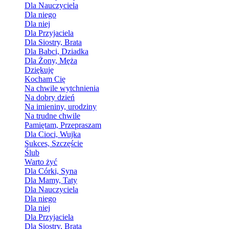
Dla Nauczyciela
Dla niego
Dla niej
Dla Przyjaciela
Dla Siostry, Brata
Dla Babci, Dziadka
Dla Żony, Męża
Dziękuję
Kocham Cię
Na chwile wytchnienia
Na dobry dzień
Na imieniny, urodziny
Na trudne chwile
Pamiętam, Przepraszam
Dla Cioci, Wujka
Sukces, Szczęście
Ślub
Warto żyć
Dla Córki, Syna
Dla Mamy, Taty
Dla Nauczyciela
Dla niego
Dla niej
Dla Przyjaciela
Dla Siostry, Brata