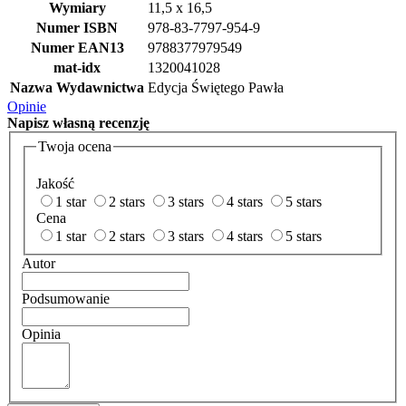
Wymiary
11,5 x 16,5
Numer ISBN
978-83-7797-954-9
Numer EAN13
9788377979549
mat-idx
1320041028
Nazwa Wydawnictwa
Edycja Świętego Pawła
Opinie
Napisz
własną recenzję
Twoja ocena
Jakość
1 star
2 stars
3 stars
4 stars
5 stars
Cena
1 star
2 stars
3 stars
4 stars
5 stars
Autor
Podsumowanie
Opinia