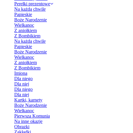
Perełki prezentowe
Na każdą chwilę
Papieskie
Boże Narodzenie
Wielkanoc
Z aniołkiem
Z Bombikiem
Na każdą chwilę
Papieskie
Boże Narodzenie
Wielkanoc
Z aniołkiem
Z Bombikiem
Imiona
Dla niego
Dla niej
Dla niego
Dla niej
Kartki, karnety
Boże Narodzenie
Wielkanoc
Pierwsza Komunia
Na inne okazje
Obrazki
Zakładki