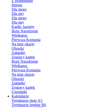
Z Bombikiem
Imiona
Dla niego
Dla niej
Dla niego
Dla niej
Kartki, karnety
Boże Narodzenie
Wielkanoc
Pierwsza Komunia
Na inne okazje
Obrazki
Zakładki
Zestawy kartek
Boże Narodzenie
Wielkanoc
Pierwsza Komunia
Na inne okazje
Obrazki
Zakładki
Zestawy kartek
Upominki
Kalendarze
Terminarze duże A5
Terminarze średnie B6