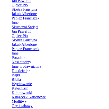
Jan Paweł II
Ojciec Pio
Siostra Faustyna
Jakub Alberione
Papież Franciszek
Inne
Skuteczni Święci
Jan Paweł II
Ojciec Pio
Siostra Faustyna
Jakub Alberione
Papież Franciszek
Inne
Poradniki
Nasi autorzy
Inne wydawnictwa
Dla dzieci
Bajki
Biblia
Wychowanie
Katechizm
Kolorowanki
Książeczki kartonowe
Modlitwy
Gry i zabawy