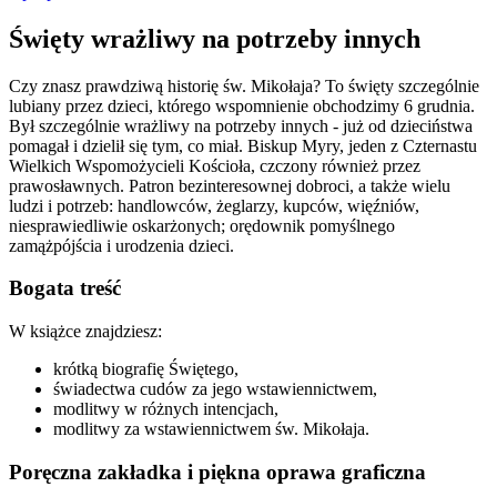
Święty wrażliwy na potrzeby innych
Czy znasz prawdziwą historię św. Mikołaja? To święty szczególnie
lubiany przez dzieci, którego wspomnienie obchodzimy 6 grudnia.
Był szczególnie wrażliwy na potrzeby innych - już od dzieciństwa
pomagał i dzielił się tym, co miał. Biskup Myry, jeden z Czternastu
Wielkich Wspomożycieli Kościoła, czczony również przez
prawosławnych. Patron bezinteresownej dobroci, a także wielu
ludzi i potrzeb: handlowców, żeglarzy, kupców, więźniów,
niesprawiedliwie oskarżonych; orędownik pomyślnego
zamążpójścia i urodzenia dzieci.
Bogata treść
W książce znajdziesz:
krótką biografię Świętego,
świadectwa cudów za jego wstawiennictwem,
modlitwy w różnych intencjach,
modlitwy za wstawiennictwem św. Mikołaja.
Poręczna zakładka i piękna oprawa graficzna