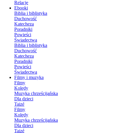
Relacje
Ebooki
Biblia i biblistyka
Duchowość
Katecheza
Poradniki
Powieści
Świadectwa
Biblia i biblistyka
Duchowość
Katecheza
Poradniki
Powieści
Świadectwa
Filmy i muzyka
Filmy
Kolędy
Muzyka chrześcijańska
Dla dzieci
Taizé
Filmy
Kolędy
Muzyka chrześcijańska
Dla dzieci
Taizé