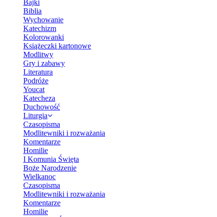
Bajki
Biblia
Wychowanie
Katechizm
Kolorowanki
Książeczki kartonowe
Modlitwy
Gry i zabawy
Literatura
Podróże
Youcat
Katecheza
Duchowość
Liturgia
Czasopisma
Modlitewniki i rozważania
Komentarze
Homilie
I Komunia Święta
Boże Narodzenie
Wielkanoc
Czasopisma
Modlitewniki i rozważania
Komentarze
Homilie