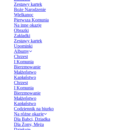
Zestawy kartek
Boże Narodzenie
Wielkanoc
Pierwsza Komunia
Na inne okazje
Obrazki
Zakładki
Zestawy kartek
Upominki
Albumy
Chrzest
I Komunia
Bierzmowanie
Małżeństwo
Kapłaństwo
Chrzest
I Komunia
Bierzmowanie
Małżeństwo
Kapłaństwo
Codziennik na biurko
Na różne okazje
Dla Babci, Dziadka
Dla Żony, Męża
Dziękuję