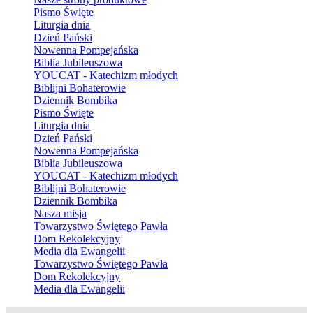
Pismo Święte
Liturgia dnia
Dzień Pański
Nowenna Pompejańska
Biblia Jubileuszowa
YOUCAT - Katechizm młodych
Biblijni Bohaterowie
Dziennik Bombika
Pismo Święte
Liturgia dnia
Dzień Pański
Nowenna Pompejańska
Biblia Jubileuszowa
YOUCAT - Katechizm młodych
Biblijni Bohaterowie
Dziennik Bombika
Nasza misja
Towarzystwo Świętego Pawła
Dom Rekolekcyjny
Media dla Ewangelii
Towarzystwo Świętego Pawła
Dom Rekolekcyjny
Media dla Ewangelii