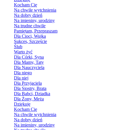
Kocham Cię
Na chwile wytchnienia
Na dobry dzień
Na imieniny, urodziny
Na trudne chwile
Pamiętam, Przepraszam
Dla Cioci, Wujka
Sukces, Szczęście
Ślub
Warto żyć
Dla Córki, Syna
Dla Mamy, Taty
Dla Nauczyciela
Dla niego
Dla niej
Dla Przyjaciela
Dla Siostry, Brata
Dla Babci, Dziadka
Dla Żony, Męża
Dziękuję
Kocham Cię
Na chwile wytchnienia
Na dobry dzień
Na imieniny, urodziny