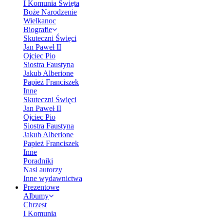
I Komunia Święta
Boże Narodzenie
Wielkanoc
Biografie
Skuteczni Święci
Jan Paweł II
Ojciec Pio
Siostra Faustyna
Jakub Alberione
Papież Franciszek
Inne
Skuteczni Święci
Jan Paweł II
Ojciec Pio
Siostra Faustyna
Jakub Alberione
Papież Franciszek
Inne
Poradniki
Nasi autorzy
Inne wydawnictwa
Prezentowe
Albumy
Chrzest
I Komunia