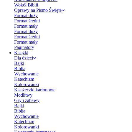
Wokół Biblii
Oprawy na Pismo Święte
Format duży
Format średni
Format mały
Format duży
Format średni
Format mały
Paginatory
Książki
Dla dzieci
Bajki
Biblia
Wychowanie
Katechizm
Kolorowanki
Książeczki kartonowe
Modlitwy
Gry i zabawy
Bajki
Biblia
Wychowanie
Katechizm
Kolorowanki