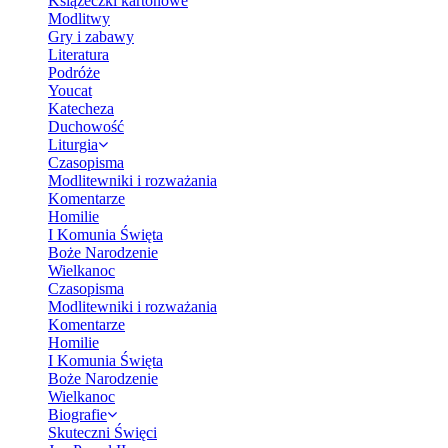
Książeczki kartonowe
Modlitwy
Gry i zabawy
Literatura
Podróże
Youcat
Katecheza
Duchowość
Liturgia
Czasopisma
Modlitewniki i rozważania
Komentarze
Homilie
I Komunia Święta
Boże Narodzenie
Wielkanoc
Czasopisma
Modlitewniki i rozważania
Komentarze
Homilie
I Komunia Święta
Boże Narodzenie
Wielkanoc
Biografie
Skuteczni Święci