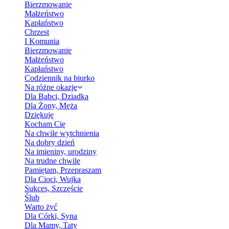
Bierzmowanie
Małżeństwo
Kapłaństwo
Chrzest
I Komunia
Bierzmowanie
Małżeństwo
Kapłaństwo
Codziennik na biurko
Na różne okazje
Dla Babci, Dziadka
Dla Żony, Męża
Dziękuję
Kocham Cię
Na chwile wytchnienia
Na dobry dzień
Na imieniny, urodziny
Na trudne chwile
Pamiętam, Przepraszam
Dla Cioci, Wujka
Sukces, Szczęście
Ślub
Warto żyć
Dla Córki, Syna
Dla Mamy, Taty