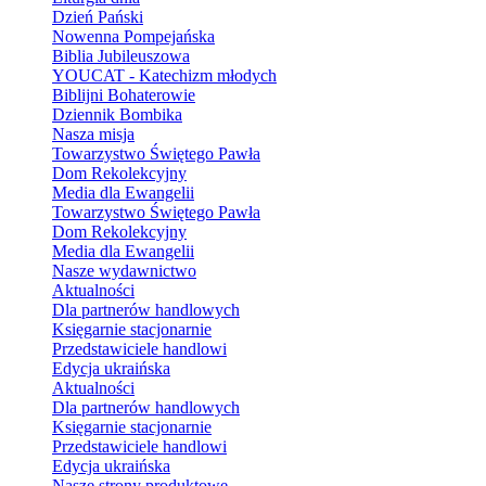
Dzień Pański
Nowenna Pompejańska
Biblia Jubileuszowa
YOUCAT - Katechizm młodych
Biblijni Bohaterowie
Dziennik Bombika
Nasza misja
Towarzystwo Świętego Pawła
Dom Rekolekcyjny
Media dla Ewangelii
Towarzystwo Świętego Pawła
Dom Rekolekcyjny
Media dla Ewangelii
Nasze wydawnictwo
Aktualności
Dla partnerów handlowych
Księgarnie stacjonarnie
Przedstawiciele handlowi
Edycja ukraińska
Aktualności
Dla partnerów handlowych
Księgarnie stacjonarnie
Przedstawiciele handlowi
Edycja ukraińska
Nasze strony produktowe