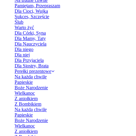
Na trudne chwile
Pamiętam, Przepraszam
Dla Cioci, Wujka
Sukces, Szczęście
Ślub
Warto żyć
Dla Córki, Syna
Dla Mamy, Taty
Dla Nauczyciela
Dla niego
Dla niej
Dla Przyjaciela
Dla Siostry, Brata
Perełki prezentowe
Na każdą chwilę
Papieskie
Boże Narodzenie
Wielkanoc
Z aniołkiem
Z Bombikiem
Na każdą chwilę
Papieskie
Boże Narodzenie
Wielkanoc
Z aniołkiem