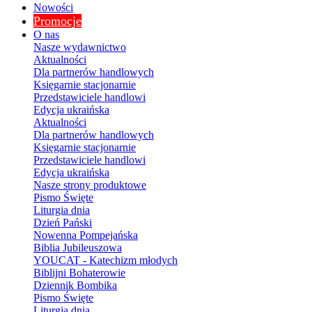
Nowości
Promocje
O nas
Nasze wydawnictwo
Aktualności
Dla partnerów handlowych
Księgarnie stacjonarnie
Przedstawiciele handlowi
Edycja ukraińska
Aktualności
Dla partnerów handlowych
Księgarnie stacjonarnie
Przedstawiciele handlowi
Edycja ukraińska
Nasze strony produktowe
Pismo Święte
Liturgia dnia
Dzień Pański
Nowenna Pompejańska
Biblia Jubileuszowa
YOUCAT - Katechizm młodych
Biblijni Bohaterowie
Dziennik Bombika
Pismo Święte
Liturgia dnia