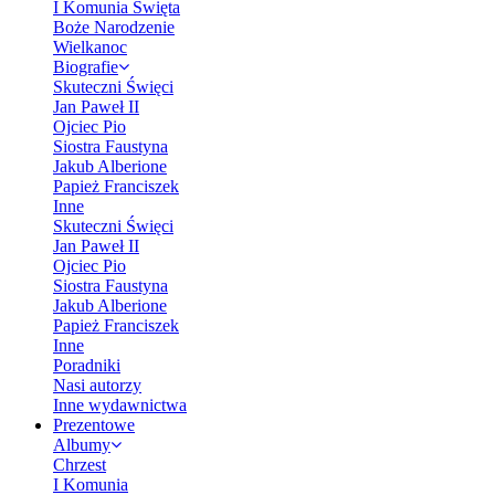
I Komunia Święta
Boże Narodzenie
Wielkanoc
Biografie
Skuteczni Święci
Jan Paweł II
Ojciec Pio
Siostra Faustyna
Jakub Alberione
Papież Franciszek
Inne
Skuteczni Święci
Jan Paweł II
Ojciec Pio
Siostra Faustyna
Jakub Alberione
Papież Franciszek
Inne
Poradniki
Nasi autorzy
Inne wydawnictwa
Prezentowe
Albumy
Chrzest
I Komunia