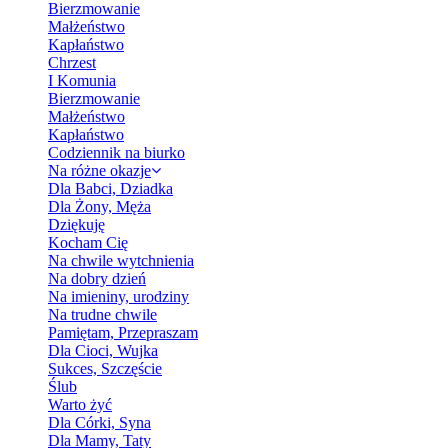
Bierzmowanie
Małżeństwo
Kapłaństwo
Chrzest
I Komunia
Bierzmowanie
Małżeństwo
Kapłaństwo
Codziennik na biurko
Na różne okazje
Dla Babci, Dziadka
Dla Żony, Męża
Dziękuję
Kocham Cię
Na chwile wytchnienia
Na dobry dzień
Na imieniny, urodziny
Na trudne chwile
Pamiętam, Przepraszam
Dla Cioci, Wujka
Sukces, Szczęście
Ślub
Warto żyć
Dla Córki, Syna
Dla Mamy, Taty