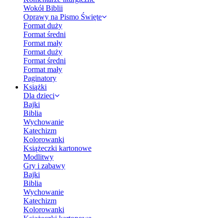
Wokół Biblii
Oprawy na Pismo Święte
Format duży
Format średni
Format mały
Format duży
Format średni
Format mały
Paginatory
Książki
Dla dzieci
Bajki
Biblia
Wychowanie
Katechizm
Kolorowanki
Książeczki kartonowe
Modlitwy
Gry i zabawy
Bajki
Biblia
Wychowanie
Katechizm
Kolorowanki