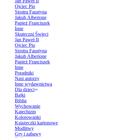
Jan Paweł II
Ojciec Pio
Siostra Faustyna
Jakub Alberione
Papież Franciszek
Inne
Skuteczni Święci
Jan Paweł II
Ojciec Pio
Siostra Faustyna
Jakub Alberione
Papież Franciszek
Inne
Poradniki
Nasi autorzy
Inne wydawnictwa
Dla dzieci
Bajki
Biblia
Wychowanie
Katechizm
Kolorowanki
Książeczki kartonowe
Modlitwy
Gry i zabawy