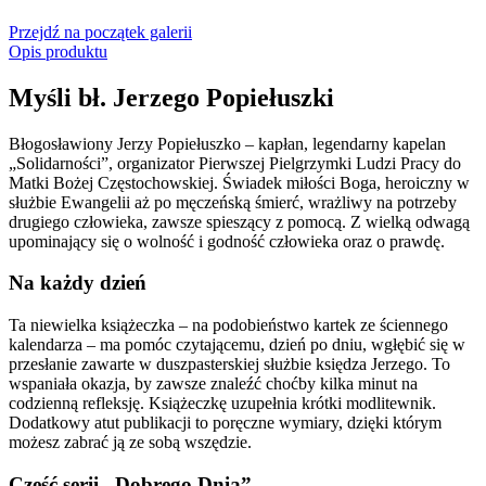
Przejdź na początek galerii
Opis produktu
Myśli bł. Jerzego Popiełuszki
Błogosławiony Jerzy Popiełuszko – kapłan, legendarny kapelan
„Solidarności”, organizator Pierwszej Pielgrzymki Ludzi Pracy do
Matki Bożej Częstochowskiej. Świadek miłości Boga, heroiczny w
służbie Ewangelii aż po męczeńską śmierć, wrażliwy na potrzeby
drugiego człowieka, zawsze spieszący z pomocą. Z wielką odwagą
upominający się o wolność i godność człowieka oraz o prawdę.
Na każdy dzień
Ta niewielka książeczka – na podobieństwo kartek ze ściennego
kalendarza – ma pomóc czytającemu, dzień po dniu, wgłębić się w
przesłanie zawarte w duszpasterskiej służbie księdza Jerzego. To
wspaniała okazja, by zawsze znaleźć choćby kilka minut na
codzienną refleksję. Książeczkę uzupełnia krótki modlitewnik.
Dodatkowy atut publikacji to poręczne wymiary, dzięki którym
możesz zabrać ją ze sobą wszędzie.
Część serii „Dobrego Dnia”