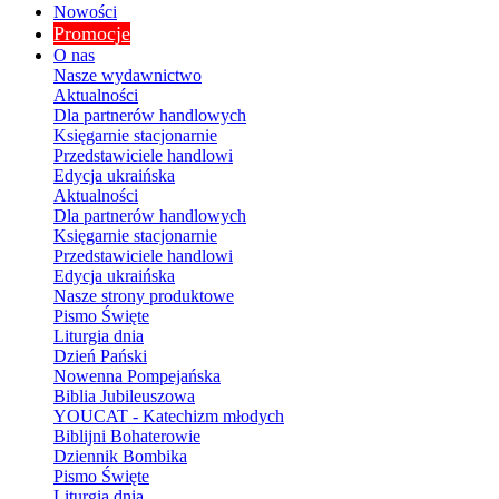
Nowości
Promocje
O nas
Nasze wydawnictwo
Aktualności
Dla partnerów handlowych
Księgarnie stacjonarnie
Przedstawiciele handlowi
Edycja ukraińska
Aktualności
Dla partnerów handlowych
Księgarnie stacjonarnie
Przedstawiciele handlowi
Edycja ukraińska
Nasze strony produktowe
Pismo Święte
Liturgia dnia
Dzień Pański
Nowenna Pompejańska
Biblia Jubileuszowa
YOUCAT - Katechizm młodych
Biblijni Bohaterowie
Dziennik Bombika
Pismo Święte
Liturgia dnia