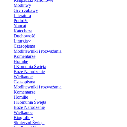
Książeczki kartonowe
Modlitwy
Gry i zabawy
Literatura
Podróże
Youcat
Katecheza
Duchowość
Liturgia
Czasopisma
Modlitewniki i rozważania
Komentarze
Homilie
I Komunia Święta
Boże Narodzenie
Wielkanoc
Czasopisma
Modlitewniki i rozważania
Komentarze
Homilie
I Komunia Święta
Boże Narodzenie
Wielkanoc
Biografie
Skuteczni Święci