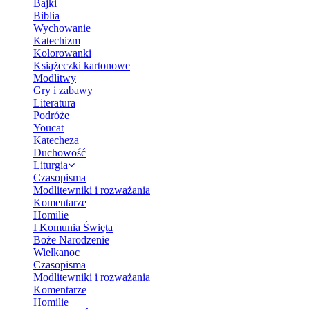
Bajki
Biblia
Wychowanie
Katechizm
Kolorowanki
Książeczki kartonowe
Modlitwy
Gry i zabawy
Literatura
Podróże
Youcat
Katecheza
Duchowość
Liturgia
Czasopisma
Modlitewniki i rozważania
Komentarze
Homilie
I Komunia Święta
Boże Narodzenie
Wielkanoc
Czasopisma
Modlitewniki i rozważania
Komentarze
Homilie