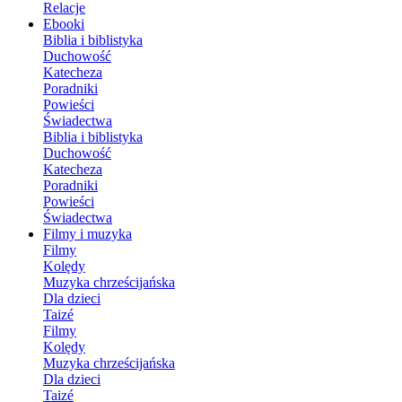
Relacje
Ebooki
Biblia i biblistyka
Duchowość
Katecheza
Poradniki
Powieści
Świadectwa
Biblia i biblistyka
Duchowość
Katecheza
Poradniki
Powieści
Świadectwa
Filmy i muzyka
Filmy
Kolędy
Muzyka chrześcijańska
Dla dzieci
Taizé
Filmy
Kolędy
Muzyka chrześcijańska
Dla dzieci
Taizé