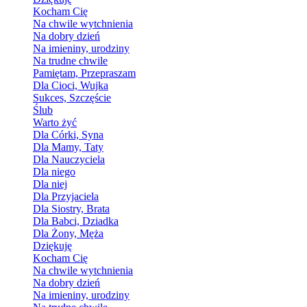
Kocham Cię
Na chwile wytchnienia
Na dobry dzień
Na imieniny, urodziny
Na trudne chwile
Pamiętam, Przepraszam
Dla Cioci, Wujka
Sukces, Szczęście
Ślub
Warto żyć
Dla Córki, Syna
Dla Mamy, Taty
Dla Nauczyciela
Dla niego
Dla niej
Dla Przyjaciela
Dla Siostry, Brata
Dla Babci, Dziadka
Dla Żony, Męża
Dziękuję
Kocham Cię
Na chwile wytchnienia
Na dobry dzień
Na imieniny, urodziny