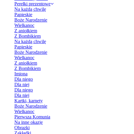
Perełki prezentowe
Na każdą chwilę
Papieskie
Boże Narodzenie
Wielkanoc
Z aniołkiem
Z Bombikiem
Na każdą chwilę
Papieskie
Boże Narodzenie
Wielkanoc
Z aniołkiem
Z Bombikiem
Imiona
Dla niego
Dla niej
Dla niego
Dla niej
Kartki, karnety
Boże Narodzenie
Wielkanoc
Pierwsza Komunia
Na inne okazje
Obrazki
Zakładki