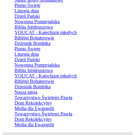
Pismo Święte
Liturgia dnia
Dzień Pański
Nowenna Pompejańska
Biblia Jubileuszowa
YOUCAT - Katechizm młodych
Biblijni Bohaterowie
Dziennik Bombika
Pismo Święte
Liturgia dnia
Dzień Pański
Nowenna Pompejańska
Biblia Jubileuszowa
YOUCAT - Katechizm młodych
Biblijni Bohaterowie
Dziennik Bombika
Nasza misja
Towarzystwo Świętego Pawła
Dom Rekolekcyjny
Media dla Ewangelii
Towarzystwo Świętego Pawła
Dom Rekolekcyjny
Media dla Ewangelii