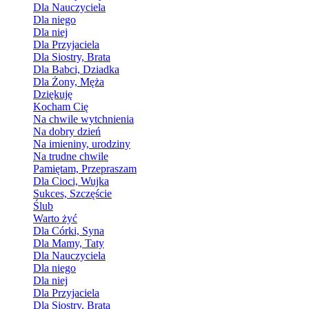
Dla Nauczyciela
Dla niego
Dla niej
Dla Przyjaciela
Dla Siostry, Brata
Dla Babci, Dziadka
Dla Żony, Męża
Dziękuję
Kocham Cię
Na chwile wytchnienia
Na dobry dzień
Na imieniny, urodziny
Na trudne chwile
Pamiętam, Przepraszam
Dla Cioci, Wujka
Sukces, Szczęście
Ślub
Warto żyć
Dla Córki, Syna
Dla Mamy, Taty
Dla Nauczyciela
Dla niego
Dla niej
Dla Przyjaciela
Dla Siostry, Brata