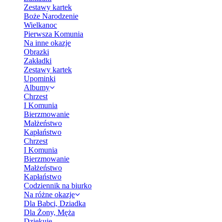
Zestawy kartek
Boże Narodzenie
Wielkanoc
Pierwsza Komunia
Na inne okazje
Obrazki
Zakładki
Zestawy kartek
Upominki
Albumy
Chrzest
I Komunia
Bierzmowanie
Małżeństwo
Kapłaństwo
Chrzest
I Komunia
Bierzmowanie
Małżeństwo
Kapłaństwo
Codziennik na biurko
Na różne okazje
Dla Babci, Dziadka
Dla Żony, Męża
Dziękuję