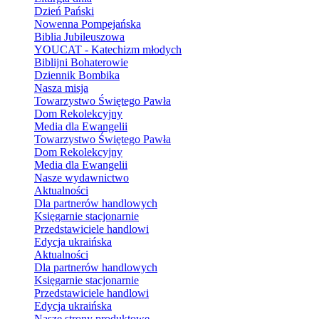
Dzień Pański
Nowenna Pompejańska
Biblia Jubileuszowa
YOUCAT - Katechizm młodych
Biblijni Bohaterowie
Dziennik Bombika
Nasza misja
Towarzystwo Świętego Pawła
Dom Rekolekcyjny
Media dla Ewangelii
Towarzystwo Świętego Pawła
Dom Rekolekcyjny
Media dla Ewangelii
Nasze wydawnictwo
Aktualności
Dla partnerów handlowych
Księgarnie stacjonarnie
Przedstawiciele handlowi
Edycja ukraińska
Aktualności
Dla partnerów handlowych
Księgarnie stacjonarnie
Przedstawiciele handlowi
Edycja ukraińska
Nasze strony produktowe