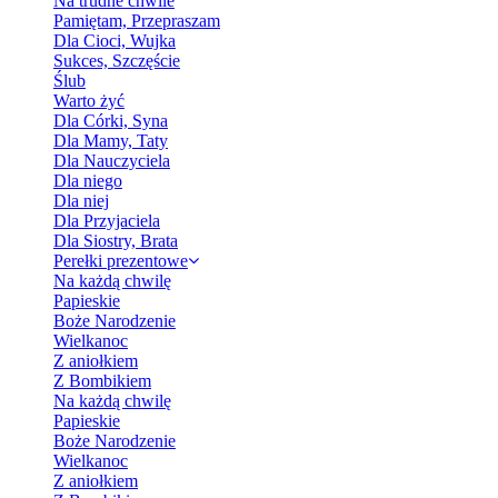
Na trudne chwile
Pamiętam, Przepraszam
Dla Cioci, Wujka
Sukces, Szczęście
Ślub
Warto żyć
Dla Córki, Syna
Dla Mamy, Taty
Dla Nauczyciela
Dla niego
Dla niej
Dla Przyjaciela
Dla Siostry, Brata
Perełki prezentowe
Na każdą chwilę
Papieskie
Boże Narodzenie
Wielkanoc
Z aniołkiem
Z Bombikiem
Na każdą chwilę
Papieskie
Boże Narodzenie
Wielkanoc
Z aniołkiem