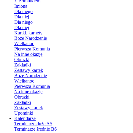
Z Bombikiem
Imiona
Dla niego
Dla niej
Dla niego
Dla niej
Kartki, karnety
Boże Narodzenie
Wielkanoc
Pierwsza Komunia
Na inne okazje
Obrazki
Zakładki
Zestawy kartek
Boże Narodzenie
Wielkanoc
Pierwsza Komunia
Na inne okazje
Obrazki
Zakładki
Zestawy kartek
Upominki
Kalendarze
Terminarze duże A5
Terminarze średnie B6