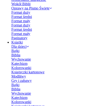
Wokół Biblii
Oprawy na Pismo Święte
Format duży
Format średni
Format mały
Format duży
Format średni
Format mały
Paginatory
Książki
Dla dzieci
Bajki
Biblia
Wychowanie
Katechizm
Kolorowanki
Książeczki kartonowe
Modlitwy
Gry i zabawy
Bajki
Biblia
Wychowanie
Katechizm
Kolorowanki