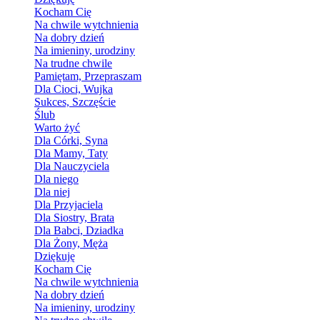
Kocham Cię
Na chwile wytchnienia
Na dobry dzień
Na imieniny, urodziny
Na trudne chwile
Pamiętam, Przepraszam
Dla Cioci, Wujka
Sukces, Szczęście
Ślub
Warto żyć
Dla Córki, Syna
Dla Mamy, Taty
Dla Nauczyciela
Dla niego
Dla niej
Dla Przyjaciela
Dla Siostry, Brata
Dla Babci, Dziadka
Dla Żony, Męża
Dziękuję
Kocham Cię
Na chwile wytchnienia
Na dobry dzień
Na imieniny, urodziny