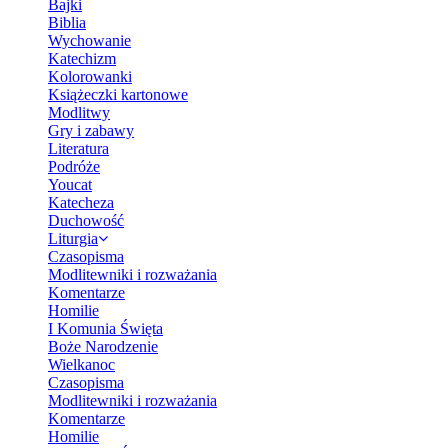
Bajki
Biblia
Wychowanie
Katechizm
Kolorowanki
Książeczki kartonowe
Modlitwy
Gry i zabawy
Literatura
Podróże
Youcat
Katecheza
Duchowość
Liturgia
Czasopisma
Modlitewniki i rozważania
Komentarze
Homilie
I Komunia Święta
Boże Narodzenie
Wielkanoc
Czasopisma
Modlitewniki i rozważania
Komentarze
Homilie