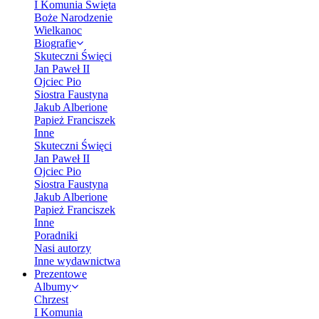
I Komunia Święta
Boże Narodzenie
Wielkanoc
Biografie
Skuteczni Święci
Jan Paweł II
Ojciec Pio
Siostra Faustyna
Jakub Alberione
Papież Franciszek
Inne
Skuteczni Święci
Jan Paweł II
Ojciec Pio
Siostra Faustyna
Jakub Alberione
Papież Franciszek
Inne
Poradniki
Nasi autorzy
Inne wydawnictwa
Prezentowe
Albumy
Chrzest
I Komunia