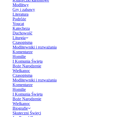
Książeczki kartonowe
Modlitwy
Gry i zabawy
Literatura
Podróże
Youcat
Katecheza
Duchowość
Liturgia
Czasopisma
Modlitewniki i rozważania
Komentarze
Homilie
I Komunia Święta
Boże Narodzenie
Wielkanoc
Czasopisma
Modlitewniki i rozważania
Komentarze
Homilie
I Komunia Święta
Boże Narodzenie
Wielkanoc
Biografie
Skuteczni Święci