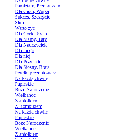
Na trudne chwile
Pamiętam, Przepraszam
Dla Cioci, Wujka
Sukces, Szczęście
Ślub
Warto żyć
Dla Córki, Syna
Dla Mamy, Taty
Dla Nauczyciela
Dla niego
Dla niej
Dla Przyjaciela
Dla Siostry, Brata
Perełki prezentowe
Na każdą chwilę
Papieskie
Boże Narodzenie
Wielkanoc
Z aniołkiem
Z Bombikiem
Na każdą chwilę
Papieskie
Boże Narodzenie
Wielkanoc
Z aniołkiem