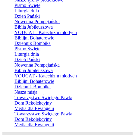
Pismo Święte
Liturgia dnia
Dzień Pański
Nowenna Pompejańska
Biblia Jubileuszowa
YOUCAT - Katechizm młodych
Biblijni Bohaterowie
Dziennik Bombika
Pismo Święte
Liturgia dnia
Dzień Pański
Nowenna Pompejańska
Biblia Jubileuszowa
YOUCAT - Katechizm młodych
Biblijni Bohaterowie
Dziennik Bombika
Nasza misja
Towarzystwo Świętego Pawła
Dom Rekolekcyjny
Media dla Ewangelii
Towarzystwo Świętego Pawła
Dom Rekolekcyjny
Media dla Ewangelii