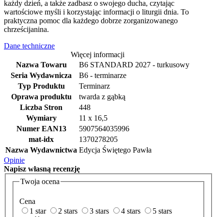
każdy dzień, a także zadbasz o swojego ducha, czytając
wartościowe myśli i korzystając informacji o liturgii dnia. To
praktyczna pomoc dla każdego dobrze zorganizowanego
chrześcijanina.
Dane techniczne
Więcej informacji
Nazwa Towaru
B6 STANDARD 2027 - turkusowy
Seria Wydawnicza
B6 - terminarze
Typ Produktu
Terminarz
Oprawa produktu
twarda z gąbką
Liczba Stron
448
Wymiary
11 x 16,5
Numer EAN13
5907564035996
mat-idx
1370278205
Nazwa Wydawnictwa
Edycja Świętego Pawła
Opinie
Napisz
własną recenzję
Twoja ocena
Cena
1 star
2 stars
3 stars
4 stars
5 stars