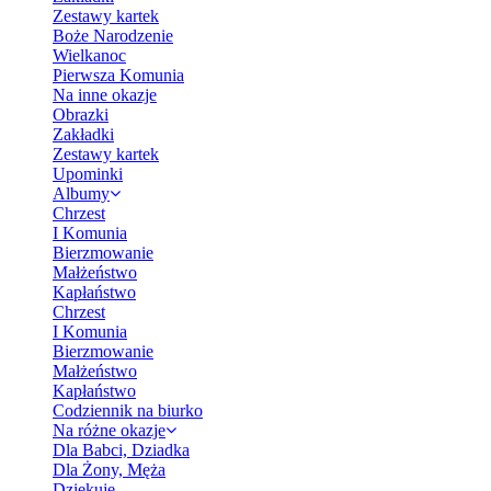
Zestawy kartek
Boże Narodzenie
Wielkanoc
Pierwsza Komunia
Na inne okazje
Obrazki
Zakładki
Zestawy kartek
Upominki
Albumy
Chrzest
I Komunia
Bierzmowanie
Małżeństwo
Kapłaństwo
Chrzest
I Komunia
Bierzmowanie
Małżeństwo
Kapłaństwo
Codziennik na biurko
Na różne okazje
Dla Babci, Dziadka
Dla Żony, Męża
Dziękuję