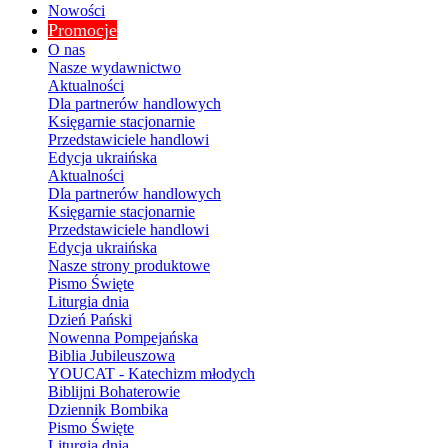
Nowości
Promocje
O nas
Nasze wydawnictwo
Aktualności
Dla partnerów handlowych
Księgarnie stacjonarnie
Przedstawiciele handlowi
Edycja ukraińska
Aktualności
Dla partnerów handlowych
Księgarnie stacjonarnie
Przedstawiciele handlowi
Edycja ukraińska
Nasze strony produktowe
Pismo Święte
Liturgia dnia
Dzień Pański
Nowenna Pompejańska
Biblia Jubileuszowa
YOUCAT - Katechizm młodych
Biblijni Bohaterowie
Dziennik Bombika
Pismo Święte
Liturgia dnia