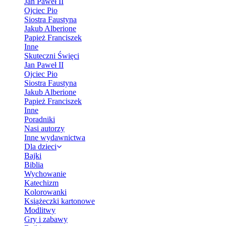
Jan Paweł II
Ojciec Pio
Siostra Faustyna
Jakub Alberione
Papież Franciszek
Inne
Skuteczni Święci
Jan Paweł II
Ojciec Pio
Siostra Faustyna
Jakub Alberione
Papież Franciszek
Inne
Poradniki
Nasi autorzy
Inne wydawnictwa
Dla dzieci
Bajki
Biblia
Wychowanie
Katechizm
Kolorowanki
Książeczki kartonowe
Modlitwy
Gry i zabawy