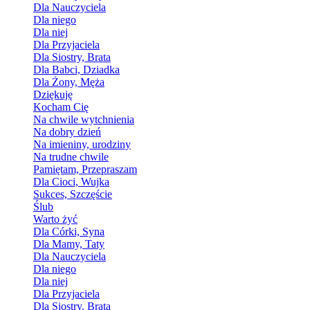
Dla Nauczyciela
Dla niego
Dla niej
Dla Przyjaciela
Dla Siostry, Brata
Dla Babci, Dziadka
Dla Żony, Męża
Dziękuję
Kocham Cię
Na chwile wytchnienia
Na dobry dzień
Na imieniny, urodziny
Na trudne chwile
Pamiętam, Przepraszam
Dla Cioci, Wujka
Sukces, Szczęście
Ślub
Warto żyć
Dla Córki, Syna
Dla Mamy, Taty
Dla Nauczyciela
Dla niego
Dla niej
Dla Przyjaciela
Dla Siostry, Brata