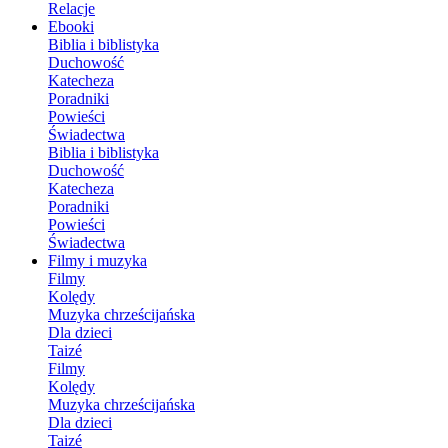
Relacje
Ebooki
Biblia i biblistyka
Duchowość
Katecheza
Poradniki
Powieści
Świadectwa
Biblia i biblistyka
Duchowość
Katecheza
Poradniki
Powieści
Świadectwa
Filmy i muzyka
Filmy
Kolędy
Muzyka chrześcijańska
Dla dzieci
Taizé
Filmy
Kolędy
Muzyka chrześcijańska
Dla dzieci
Taizé