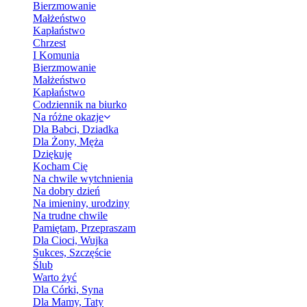
Bierzmowanie
Małżeństwo
Kapłaństwo
Chrzest
I Komunia
Bierzmowanie
Małżeństwo
Kapłaństwo
Codziennik na biurko
Na różne okazje
Dla Babci, Dziadka
Dla Żony, Męża
Dziękuję
Kocham Cię
Na chwile wytchnienia
Na dobry dzień
Na imieniny, urodziny
Na trudne chwile
Pamiętam, Przepraszam
Dla Cioci, Wujka
Sukces, Szczęście
Ślub
Warto żyć
Dla Córki, Syna
Dla Mamy, Taty