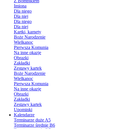
Z Bombikiem
Imiona
Dla niego
Dla niej
Dla niego
Dla niej
Kartki, karnety
Boże Narodzenie
Wielkanoc
Pierwsza Komunia
Na inne okazje
Obrazki
Zakładki
Zestawy kartek
Boże Narodzenie
Wielkanoc
Pierwsza Komunia
Na inne okazje
Obrazki
Zakładki
Zestawy kartek
Upominki
Kalendarze
Terminarze duże A5
Terminarze średnie B6