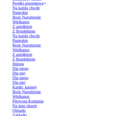
Perełki prezentowe
Na każdą chwilę
Papieskie
Boże Narodzenie
Wielkanoc
Z aniołkiem
Z Bombikiem
Na każdą chwilę
Papieskie
Boże Narodzenie
Wielkanoc
Z aniołkiem
Z Bombikiem
Imiona
Dla niego
Dla niej
Dla niego
Dla niej
Kartki, karnety
Boże Narodzenie
Wielkanoc
Pierwsza Komunia
Na inne okazje
Obrazki
Zakładki