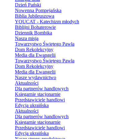
Dzień Pański
Nowenna Pompejańska
Biblia Jubileuszowa
YOUCAT - Katechizm młodych
Biblijni Bohaterowie
Dziennik Bombika
Nasza misja
Towarzystwo Świętego Pawła
Dom Rekolekcyjny
Media dla Ewangelii
Towarzystwo Świętego Pawła
Dom Rekolekcyjny
Media dla Ewangelii
Nasze wydawnictwo
Aktualności
Dla partnerów handlowych
Księgarnie stacjonarnie
Przedstawiciele handlowi
Edycja ukraińska
Aktualności
Dla partnerów handlowych
Księgarnie stacjonarnie
Przedstawiciele handlowi
Edycja ukraińska
Nasze strony produktowe