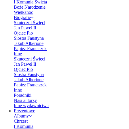
I Komunia Święta
Boże Narodzenie
Wielkanoc
Biografie
Skuteczni Święci
Jan Paweł II
Ojciec Pio
Siostra Faustyna
Jakub Alberione
Papież Franciszek
Inne
Skuteczni Święci
Jan Paweł II
Ojciec Pio
Siostra Faustyna
Jakub Alberione
Papież Franciszek
Inne
Poradniki
Nasi autorzy
Inne wydawnictwa
Prezentowe
Albumy
Chrzest
I Komunia