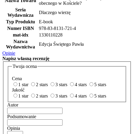
Nazwa Towaru
obecnego w Kościele?
Seria
Dlaczego wierzę
Wydawnicza
Typ Produktu
E-book
Numer ISBN
978-83-8131-721-4
mat-idx
1330110228
Nazwa
Edycja Świętego Pawła
Wydawnictwa
Opinie
Napisz
własną recenzję
Twoja ocena
Cena
1 star
2 stars
3 stars
4 stars
5 stars
Jakość
1 star
2 stars
3 stars
4 stars
5 stars
Autor
Podsumowanie
Opinia