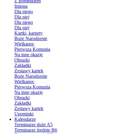
Z Bombikiem
Imiona
Dla niego
Dla niej
Dla niego
Dla niej
Kartki, karnety
Boże Narodzenie
Wielkanoc
Pierwsza Komunia
Na inne okazje
Obrazki
Zakładki
Zestawy kartek
Boże Narodzenie
Wielkanoc
Pierwsza Komunia
Na inne okazje
Obrazki
Zakładki
Zestawy kartek
Upominki
Kalendarze
Terminarze duże A5
Terminarze średnie B6