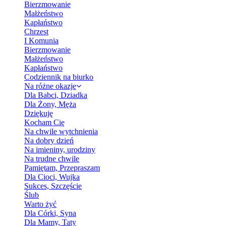
Bierzmowanie
Małżeństwo
Kapłaństwo
Chrzest
I Komunia
Bierzmowanie
Małżeństwo
Kapłaństwo
Codziennik na biurko
Na różne okazje
Dla Babci, Dziadka
Dla Żony, Męża
Dziękuję
Kocham Cię
Na chwile wytchnienia
Na dobry dzień
Na imieniny, urodziny
Na trudne chwile
Pamiętam, Przepraszam
Dla Cioci, Wujka
Sukces, Szczęście
Ślub
Warto żyć
Dla Córki, Syna
Dla Mamy, Taty