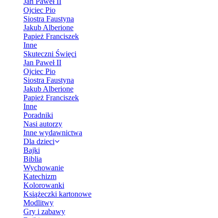
Jan Paweł II
Ojciec Pio
Siostra Faustyna
Jakub Alberione
Papież Franciszek
Inne
Skuteczni Święci
Jan Paweł II
Ojciec Pio
Siostra Faustyna
Jakub Alberione
Papież Franciszek
Inne
Poradniki
Nasi autorzy
Inne wydawnictwa
Dla dzieci
Bajki
Biblia
Wychowanie
Katechizm
Kolorowanki
Książeczki kartonowe
Modlitwy
Gry i zabawy