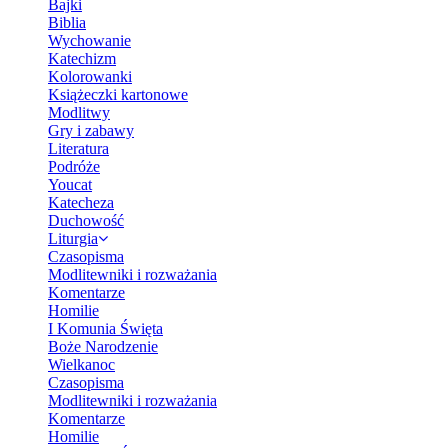
Bajki
Biblia
Wychowanie
Katechizm
Kolorowanki
Książeczki kartonowe
Modlitwy
Gry i zabawy
Literatura
Podróże
Youcat
Katecheza
Duchowość
Liturgia
Czasopisma
Modlitewniki i rozważania
Komentarze
Homilie
I Komunia Święta
Boże Narodzenie
Wielkanoc
Czasopisma
Modlitewniki i rozważania
Komentarze
Homilie