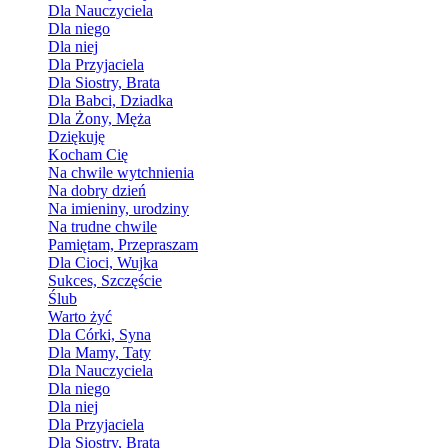
Dla Nauczyciela
Dla niego
Dla niej
Dla Przyjaciela
Dla Siostry, Brata
Dla Babci, Dziadka
Dla Żony, Męża
Dziękuję
Kocham Cię
Na chwile wytchnienia
Na dobry dzień
Na imieniny, urodziny
Na trudne chwile
Pamiętam, Przepraszam
Dla Cioci, Wujka
Sukces, Szczęście
Ślub
Warto żyć
Dla Córki, Syna
Dla Mamy, Taty
Dla Nauczyciela
Dla niego
Dla niej
Dla Przyjaciela
Dla Siostry, Brata