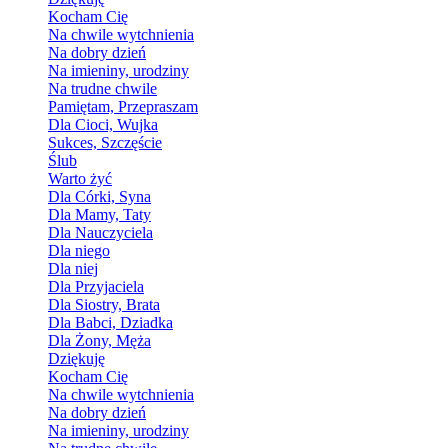
Kocham Cię
Na chwile wytchnienia
Na dobry dzień
Na imieniny, urodziny
Na trudne chwile
Pamiętam, Przepraszam
Dla Cioci, Wujka
Sukces, Szczęście
Ślub
Warto żyć
Dla Córki, Syna
Dla Mamy, Taty
Dla Nauczyciela
Dla niego
Dla niej
Dla Przyjaciela
Dla Siostry, Brata
Dla Babci, Dziadka
Dla Żony, Męża
Dziękuję
Kocham Cię
Na chwile wytchnienia
Na dobry dzień
Na imieniny, urodziny