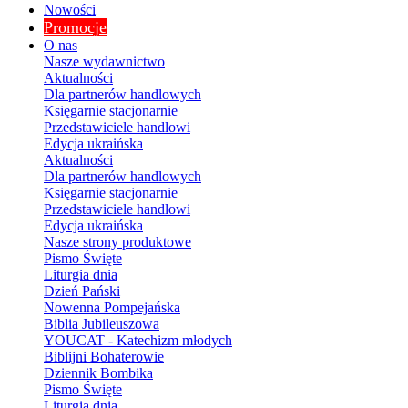
Nowości
Promocje
O nas
Nasze wydawnictwo
Aktualności
Dla partnerów handlowych
Księgarnie stacjonarnie
Przedstawiciele handlowi
Edycja ukraińska
Aktualności
Dla partnerów handlowych
Księgarnie stacjonarnie
Przedstawiciele handlowi
Edycja ukraińska
Nasze strony produktowe
Pismo Święte
Liturgia dnia
Dzień Pański
Nowenna Pompejańska
Biblia Jubileuszowa
YOUCAT - Katechizm młodych
Biblijni Bohaterowie
Dziennik Bombika
Pismo Święte
Liturgia dnia