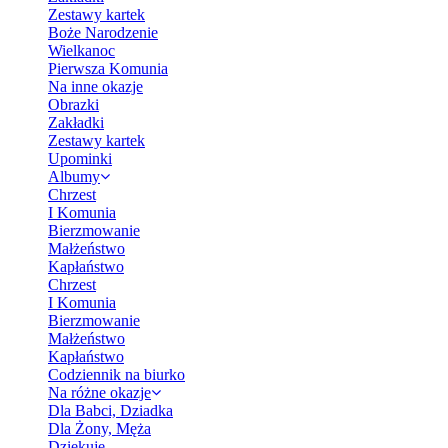
Zestawy kartek
Boże Narodzenie
Wielkanoc
Pierwsza Komunia
Na inne okazje
Obrazki
Zakładki
Zestawy kartek
Upominki
Albumy
Chrzest
I Komunia
Bierzmowanie
Małżeństwo
Kapłaństwo
Chrzest
I Komunia
Bierzmowanie
Małżeństwo
Kapłaństwo
Codziennik na biurko
Na różne okazje
Dla Babci, Dziadka
Dla Żony, Męża
Dziękuję