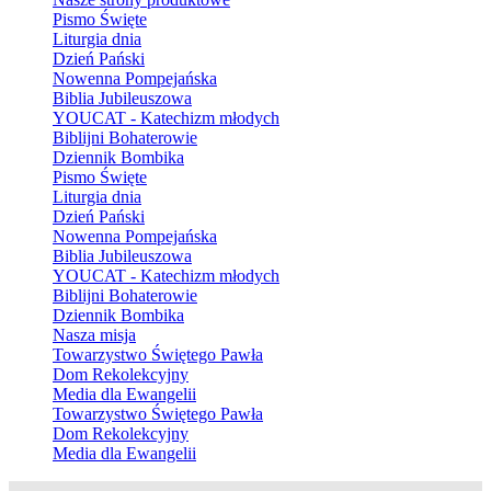
Pismo Święte
Liturgia dnia
Dzień Pański
Nowenna Pompejańska
Biblia Jubileuszowa
YOUCAT - Katechizm młodych
Biblijni Bohaterowie
Dziennik Bombika
Pismo Święte
Liturgia dnia
Dzień Pański
Nowenna Pompejańska
Biblia Jubileuszowa
YOUCAT - Katechizm młodych
Biblijni Bohaterowie
Dziennik Bombika
Nasza misja
Towarzystwo Świętego Pawła
Dom Rekolekcyjny
Media dla Ewangelii
Towarzystwo Świętego Pawła
Dom Rekolekcyjny
Media dla Ewangelii