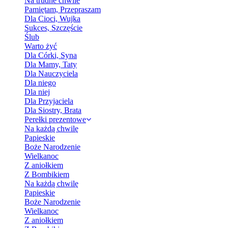
Na trudne chwile
Pamiętam, Przepraszam
Dla Cioci, Wujka
Sukces, Szczęście
Ślub
Warto żyć
Dla Córki, Syna
Dla Mamy, Taty
Dla Nauczyciela
Dla niego
Dla niej
Dla Przyjaciela
Dla Siostry, Brata
Perełki prezentowe
Na każdą chwilę
Papieskie
Boże Narodzenie
Wielkanoc
Z aniołkiem
Z Bombikiem
Na każdą chwilę
Papieskie
Boże Narodzenie
Wielkanoc
Z aniołkiem