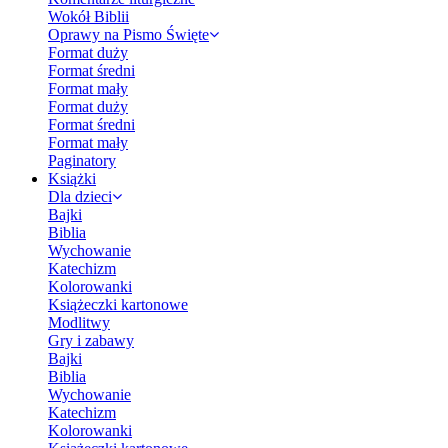
Wokół Biblii
Oprawy na Pismo Święte
Format duży
Format średni
Format mały
Format duży
Format średni
Format mały
Paginatory
Książki
Dla dzieci
Bajki
Biblia
Wychowanie
Katechizm
Kolorowanki
Książeczki kartonowe
Modlitwy
Gry i zabawy
Bajki
Biblia
Wychowanie
Katechizm
Kolorowanki