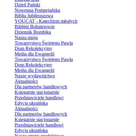
Dzień Pański
Nowenna Pompejańska
Biblia Jubileuszowa
YOUCAT - Katechizm młodych
Biblijni Bohaterowie
Dziennik Bombika
Nasza misja
Towarzystwo Świętego Pawła
Dom Rekolekcyjny
Media dla Ewangelii
Towarzystwo Świętego Pawła
Dom Rekolekcyjny
Media dla Ewangelii
Nasze wydawnictwo
Aktualności
Dla partnerów handlowych
Księgarnie stacjonarnie
Przedstawiciele handlowi
Edycja ukraińska
Aktualności
Dla partnerów handlowych
Księgarnie stacjonarnie
Przedstawiciele handlowi
Edycja ukraińska
Nasze strony produktowe