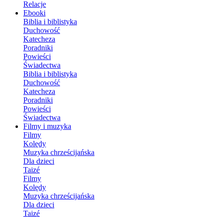
Relacje
Ebooki
Biblia i biblistyka
Duchowość
Katecheza
Poradniki
Powieści
Świadectwa
Biblia i biblistyka
Duchowość
Katecheza
Poradniki
Powieści
Świadectwa
Filmy i muzyka
Filmy
Kolędy
Muzyka chrześcijańska
Dla dzieci
Taizé
Filmy
Kolędy
Muzyka chrześcijańska
Dla dzieci
Taizé