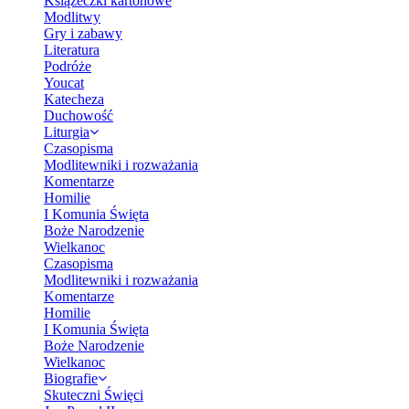
Książeczki kartonowe
Modlitwy
Gry i zabawy
Literatura
Podróże
Youcat
Katecheza
Duchowość
Liturgia
Czasopisma
Modlitewniki i rozważania
Komentarze
Homilie
I Komunia Święta
Boże Narodzenie
Wielkanoc
Czasopisma
Modlitewniki i rozważania
Komentarze
Homilie
I Komunia Święta
Boże Narodzenie
Wielkanoc
Biografie
Skuteczni Święci