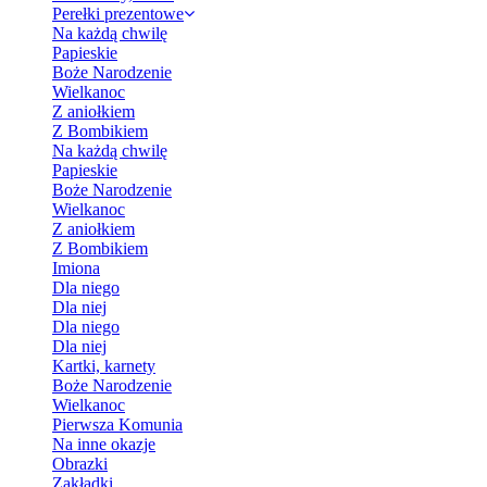
Perełki prezentowe
Na każdą chwilę
Papieskie
Boże Narodzenie
Wielkanoc
Z aniołkiem
Z Bombikiem
Na każdą chwilę
Papieskie
Boże Narodzenie
Wielkanoc
Z aniołkiem
Z Bombikiem
Imiona
Dla niego
Dla niej
Dla niego
Dla niej
Kartki, karnety
Boże Narodzenie
Wielkanoc
Pierwsza Komunia
Na inne okazje
Obrazki
Zakładki