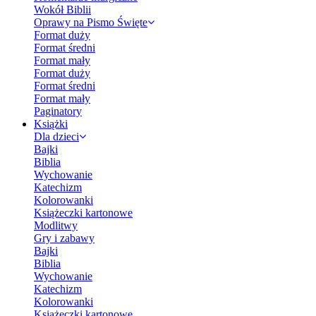
Wokół Biblii
Oprawy na Pismo Święte
Format duży
Format średni
Format mały
Format duży
Format średni
Format mały
Paginatory
Książki
Dla dzieci
Bajki
Biblia
Wychowanie
Katechizm
Kolorowanki
Książeczki kartonowe
Modlitwy
Gry i zabawy
Bajki
Biblia
Wychowanie
Katechizm
Kolorowanki
Książeczki kartonowe