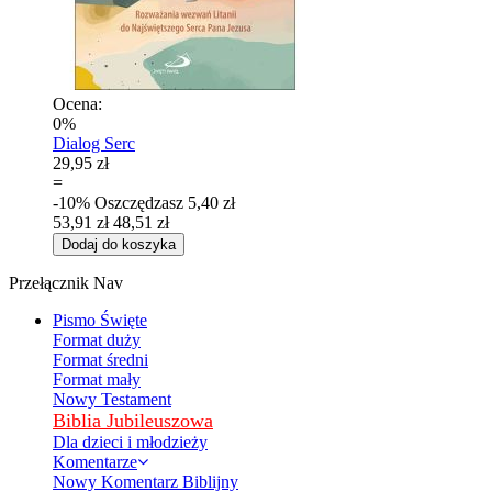
Ocena:
0%
Dialog Serc
29,95 zł
=
-10%
Oszczędzasz
5,40 zł
53,91 zł
48,51 zł
Dodaj do koszyka
Przełącznik Nav
Pismo Święte
Format duży
Format średni
Format mały
Nowy Testament
Biblia Jubileuszowa
Dla dzieci i młodzieży
Komentarze
Nowy Komentarz Biblijny