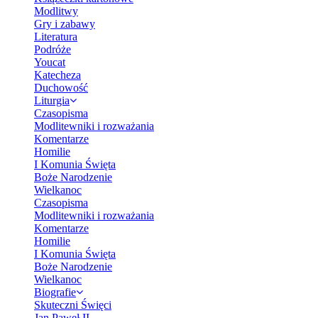
Modlitwy
Gry i zabawy
Literatura
Podróże
Youcat
Katecheza
Duchowość
Liturgia
Czasopisma
Modlitewniki i rozważania
Komentarze
Homilie
I Komunia Święta
Boże Narodzenie
Wielkanoc
Czasopisma
Modlitewniki i rozważania
Komentarze
Homilie
I Komunia Święta
Boże Narodzenie
Wielkanoc
Biografie
Skuteczni Święci
Jan Paweł II