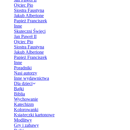
Ojciec Pio
Siostra Faustyna
Jakub Alberione
Papież Franciszek
Inne
Skuteczni Święci
Jan Paweł II
Ojciec Pio
Siostra Faustyna
Jakub Alberione
Papież Franciszek
Inne
Poradniki
Nasi autorzy
Inne wydawnictwa
Dla dzieci
Bajki
Biblia
Wychowanie
Katechizm
Kolorowanki
Książeczki kartonowe
Modlitwy
Gry i zabawy