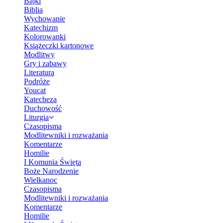
Bajki
Biblia
Wychowanie
Katechizm
Kolorowanki
Książeczki kartonowe
Modlitwy
Gry i zabawy
Literatura
Podróże
Youcat
Katecheza
Duchowość
Liturgia
Czasopisma
Modlitewniki i rozważania
Komentarze
Homilie
I Komunia Święta
Boże Narodzenie
Wielkanoc
Czasopisma
Modlitewniki i rozważania
Komentarze
Homilie