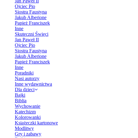
Jan Paweł II
Ojciec Pio
Siostra Faustyna
Jakub Alberione
Papież Franciszek
Inne
Skuteczni Święci
Jan Paweł II
Ojciec Pio
Siostra Faustyna
Jakub Alberione
Papież Franciszek
Inne
Poradniki
Nasi autorzy
Inne wydawnictwa
Dla dzieci
Bajki
Biblia
Wychowanie
Katechizm
Kolorowanki
Książeczki kartonowe
Modlitwy
Gry i zabawy