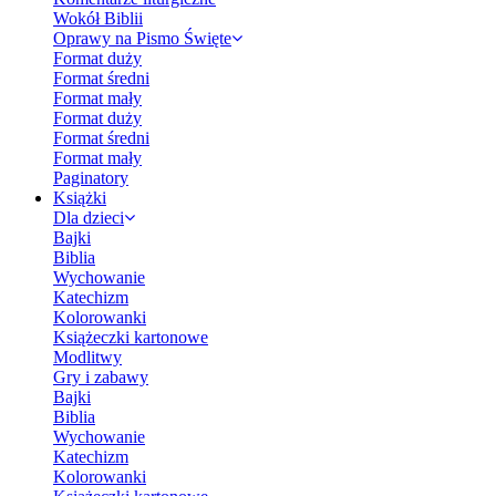
Wokół Biblii
Oprawy na Pismo Święte
Format duży
Format średni
Format mały
Format duży
Format średni
Format mały
Paginatory
Książki
Dla dzieci
Bajki
Biblia
Wychowanie
Katechizm
Kolorowanki
Książeczki kartonowe
Modlitwy
Gry i zabawy
Bajki
Biblia
Wychowanie
Katechizm
Kolorowanki