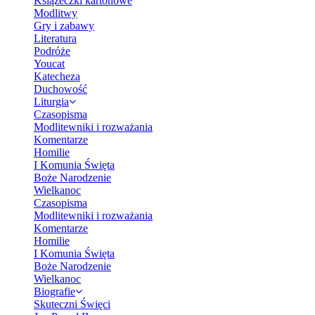
Książeczki kartonowe
Modlitwy
Gry i zabawy
Literatura
Podróże
Youcat
Katecheza
Duchowość
Liturgia
Czasopisma
Modlitewniki i rozważania
Komentarze
Homilie
I Komunia Święta
Boże Narodzenie
Wielkanoc
Czasopisma
Modlitewniki i rozważania
Komentarze
Homilie
I Komunia Święta
Boże Narodzenie
Wielkanoc
Biografie
Skuteczni Święci