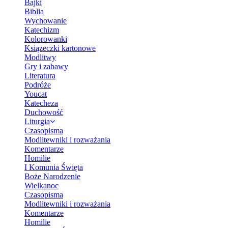
Bajki
Biblia
Wychowanie
Katechizm
Kolorowanki
Książeczki kartonowe
Modlitwy
Gry i zabawy
Literatura
Podróże
Youcat
Katecheza
Duchowość
Liturgia
Czasopisma
Modlitewniki i rozważania
Komentarze
Homilie
I Komunia Święta
Boże Narodzenie
Wielkanoc
Czasopisma
Modlitewniki i rozważania
Komentarze
Homilie