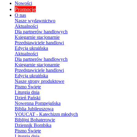
Nowości
Promocje
O nas
Nasze wydawnictwo
Aktualności
Dla partnerów handlowych
Księgarnie stacjonarnie
Przedstawiciele handlowi
Edycja ukraińska
Aktualności
Dla partnerów handlowych
Księgarnie stacjonarnie
Przedstawiciele handlowi
Edycja ukraińska
Nasze strony produktowe
Pismo Święte
Liturgia dnia
Dzień Pański
Nowenna Pompejańska
Biblia Jubileuszowa
YOUCAT - Katechizm młodych
Biblijni Bohaterowie
Dziennik Bombika
Pismo Święte
Liturgia dnia