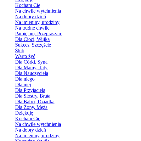
Kocham Cię
Na chwile wytchnienia
Na dobry dzień
Na imieniny, urodziny
Na trudne chwile
Pamiętam, Przepraszam
Dla Cioci, Wujka
Sukces, Szczęście
Ślub
Warto żyć
Dla Córki, Syna
Dla Mamy, Taty
Dla Nauczyciela
Dla niego
Dla niej
Dla Przyjaciela
Dla Siostry, Brata
Dla Babci, Dziadka
Dla Żony, Męża
Dziękuję
Kocham Cię
Na chwile wytchnienia
Na dobry dzień
Na imieniny, urodziny