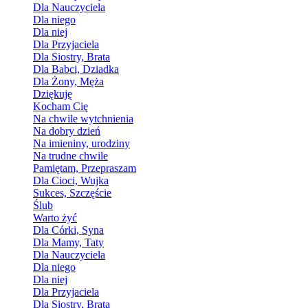
Dla Nauczyciela
Dla niego
Dla niej
Dla Przyjaciela
Dla Siostry, Brata
Dla Babci, Dziadka
Dla Żony, Męża
Dziękuję
Kocham Cię
Na chwile wytchnienia
Na dobry dzień
Na imieniny, urodziny
Na trudne chwile
Pamiętam, Przepraszam
Dla Cioci, Wujka
Sukces, Szczęście
Ślub
Warto żyć
Dla Córki, Syna
Dla Mamy, Taty
Dla Nauczyciela
Dla niego
Dla niej
Dla Przyjaciela
Dla Siostry, Brata