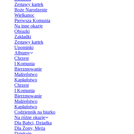
Zestawy kartek
Boże Narodzenie
Wielkanoc
Pierwsza Komunia
Na inne okazje
Obrazki
Zakładki
Zestawy kartek
Upominki
Albumy
Chrzest
I Komunia
Bierzmowanie
Małżeństwo
Kapłaństwo
Chrzest
I Komunia
Bierzmowanie
Małżeństwo
Kapłaństwo
Codziennik na biurko
Na różne okazje
Dla Babci, Dziadka
Dla Żony, Męża
Dziękuję