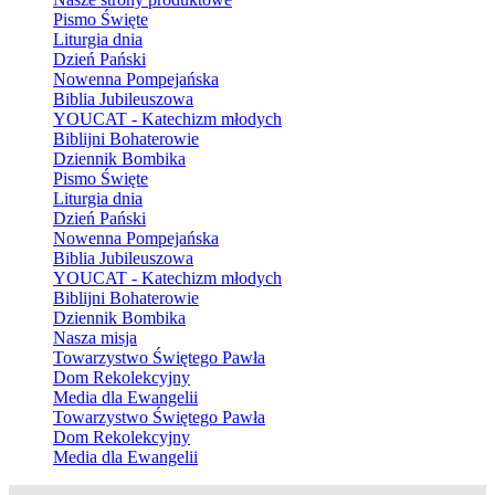
Pismo Święte
Liturgia dnia
Dzień Pański
Nowenna Pompejańska
Biblia Jubileuszowa
YOUCAT - Katechizm młodych
Biblijni Bohaterowie
Dziennik Bombika
Pismo Święte
Liturgia dnia
Dzień Pański
Nowenna Pompejańska
Biblia Jubileuszowa
YOUCAT - Katechizm młodych
Biblijni Bohaterowie
Dziennik Bombika
Nasza misja
Towarzystwo Świętego Pawła
Dom Rekolekcyjny
Media dla Ewangelii
Towarzystwo Świętego Pawła
Dom Rekolekcyjny
Media dla Ewangelii