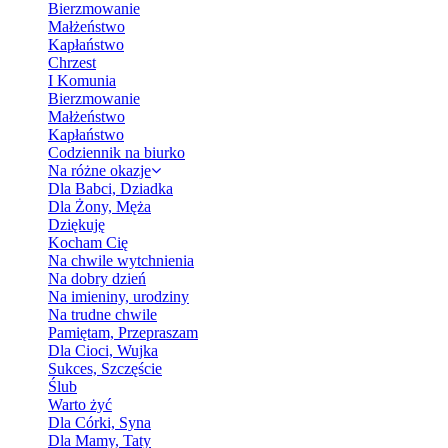
Bierzmowanie
Małżeństwo
Kapłaństwo
Chrzest
I Komunia
Bierzmowanie
Małżeństwo
Kapłaństwo
Codziennik na biurko
Na różne okazje
Dla Babci, Dziadka
Dla Żony, Męża
Dziękuję
Kocham Cię
Na chwile wytchnienia
Na dobry dzień
Na imieniny, urodziny
Na trudne chwile
Pamiętam, Przepraszam
Dla Cioci, Wujka
Sukces, Szczęście
Ślub
Warto żyć
Dla Córki, Syna
Dla Mamy, Taty