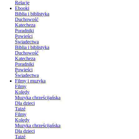
Relacje
Ebooki
Biblia i biblistyka
Duchowość
Katecheza
Poradniki
Powieści
Świadectwa
Biblia i biblistyka
Duchowość
Katecheza
Poradniki
Powieści
Świadectwa
Filmy i muzyka
Filmy
Kolędy
Muzyka chrześcijańska
Dla dzieci
Taizé
Filmy
Kolędy
Muzyka chrześcijańska
Dla dzieci
Taizé