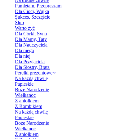
Na trudne chwile
Pamiętam, Przepraszam
Dla Cioci, Wujka
Sukces, Szczęście
Ślub
Warto żyć
Dla Córki, Syna
Dla Mamy, Taty
Dla Nauczyciela
Dla niego
Dla niej
Dla Przyjaciela
Dla Siostry, Brata
Perełki prezentowe
Na każdą chwilę
Papieskie
Boże Narodzenie
Wielkanoc
Z aniołkiem
Z Bombikiem
Na każdą chwilę
Papieskie
Boże Narodzenie
Wielkanoc
Z aniołkiem