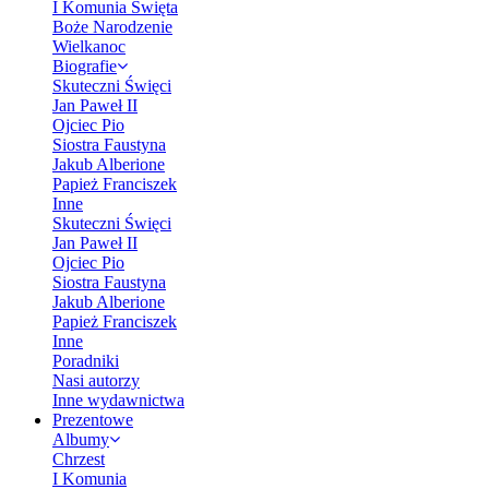
I Komunia Święta
Boże Narodzenie
Wielkanoc
Biografie
Skuteczni Święci
Jan Paweł II
Ojciec Pio
Siostra Faustyna
Jakub Alberione
Papież Franciszek
Inne
Skuteczni Święci
Jan Paweł II
Ojciec Pio
Siostra Faustyna
Jakub Alberione
Papież Franciszek
Inne
Poradniki
Nasi autorzy
Inne wydawnictwa
Prezentowe
Albumy
Chrzest
I Komunia