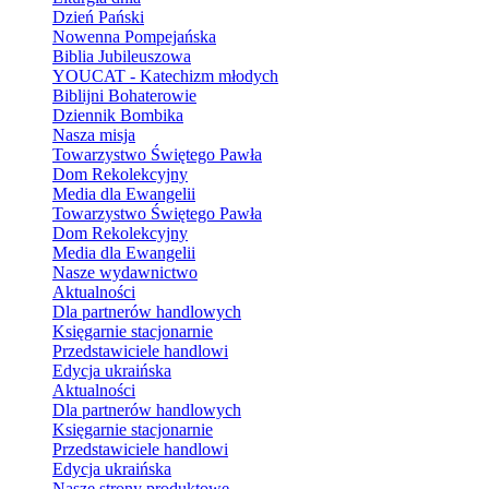
Dzień Pański
Nowenna Pompejańska
Biblia Jubileuszowa
YOUCAT - Katechizm młodych
Biblijni Bohaterowie
Dziennik Bombika
Nasza misja
Towarzystwo Świętego Pawła
Dom Rekolekcyjny
Media dla Ewangelii
Towarzystwo Świętego Pawła
Dom Rekolekcyjny
Media dla Ewangelii
Nasze wydawnictwo
Aktualności
Dla partnerów handlowych
Księgarnie stacjonarnie
Przedstawiciele handlowi
Edycja ukraińska
Aktualności
Dla partnerów handlowych
Księgarnie stacjonarnie
Przedstawiciele handlowi
Edycja ukraińska
Nasze strony produktowe