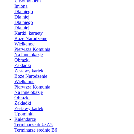
Z Bombikiem
Imiona
Dla niego
Dla niej
Dla niego
Dla niej
Kartki, karnety
Boże Narodzenie
Wielkanoc
Pierwsza Komunia
Na inne okazje
Obrazki
Zakładki
Zestawy kartek
Boże Narodzenie
Wielkanoc
Pierwsza Komunia
Na inne okazje
Obrazki
Zakładki
Zestawy kartek
Upominki
Kalendarze
Terminarze duże A5
Terminarze średnie B6