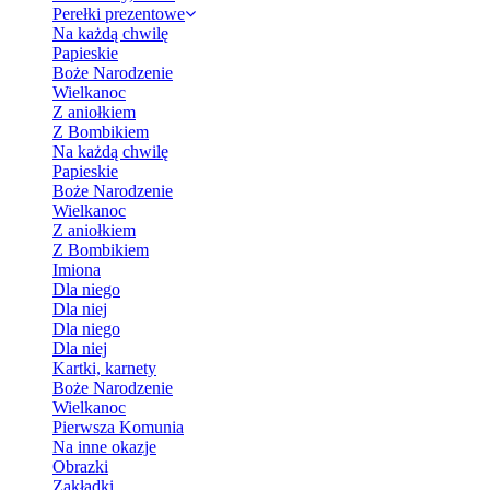
Perełki prezentowe
Na każdą chwilę
Papieskie
Boże Narodzenie
Wielkanoc
Z aniołkiem
Z Bombikiem
Na każdą chwilę
Papieskie
Boże Narodzenie
Wielkanoc
Z aniołkiem
Z Bombikiem
Imiona
Dla niego
Dla niej
Dla niego
Dla niej
Kartki, karnety
Boże Narodzenie
Wielkanoc
Pierwsza Komunia
Na inne okazje
Obrazki
Zakładki