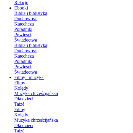
Relacje
Ebooki
Biblia i biblistyka
Duchowość
Katecheza
Poradniki
Powieści
Świadectwa
Biblia i biblistyka
Duchowość
Katecheza
Poradniki
Powieści
Świadectwa
Filmy i muzyka
Filmy
Kolędy
Muzyka chrześcijańska
Dla dzieci
Taizé
Filmy
Kolędy
Muzyka chrześcijańska
Dla dzieci
Taizé