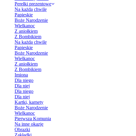
Perełki prezentowe
Na każdą chwilę
Papieskie
Boże Narodzenie
Wielkanoc
Z aniołkiem
Z Bombikiem
Na każdą chwilę
Papieskie
Boże Narodzenie
Wielkanoc
Z aniołkiem
Z Bombikiem
Imiona
Dla niego
Dla niej
Dla niego
Dla niej
Kartki, karnety
Boże Narodzenie
Wielkanoc
Pierwsza Komunia
Na inne okazje
Obrazki
Zakładki