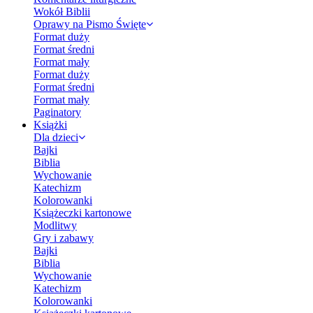
Wokół Biblii
Oprawy na Pismo Święte
Format duży
Format średni
Format mały
Format duży
Format średni
Format mały
Paginatory
Książki
Dla dzieci
Bajki
Biblia
Wychowanie
Katechizm
Kolorowanki
Książeczki kartonowe
Modlitwy
Gry i zabawy
Bajki
Biblia
Wychowanie
Katechizm
Kolorowanki