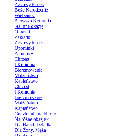
Zestawy kartek
Boże Narodzenie
Wielkanoc
Pierwsza Komunia
Na inne okazje
Obrazki
Zakładki
Zestawy kartek
Upominki
Albumy
Chrzest
I Komunia
Bierzmowanie
Małżeństwo
Kapłaństwo
Chrzest
I Komunia
Bierzmowanie
Małżeństwo
Kapłaństwo
Codziennik na biurko
Na różne okazje
Dla Babci, Dziadka
Dla Żony, Męża
Dziękuję