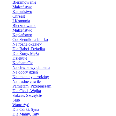
Bierzmowanie
Małżeństwo
Kapłaństwo
Chrzest
I Komunia
Bierzmowanie
Małżeństwo
Kapłaństwo
Codziennik na biurko
Na różne okazje
Dla Babci, Dziadka
Dla Żony, Męża
Dziękuję
Kocham Cię
Na chwile wytchnienia
Na dobry dzień
Na imieniny, urodziny
Na trudne chwile
Pamiętam, Przepraszam
Dla Cioci, Wujka
Sukces, Szczęście
Ślub
Warto żyć
Dla Córki, Syna
Dla Mamy, Taty