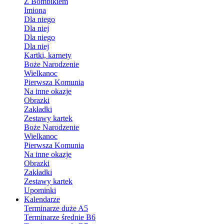
Z Bombikiem
Imiona
Dla niego
Dla niej
Dla niego
Dla niej
Kartki, karnety
Boże Narodzenie
Wielkanoc
Pierwsza Komunia
Na inne okazje
Obrazki
Zakładki
Zestawy kartek
Boże Narodzenie
Wielkanoc
Pierwsza Komunia
Na inne okazje
Obrazki
Zakładki
Zestawy kartek
Upominki
Kalendarze
Terminarze duże A5
Terminarze średnie B6