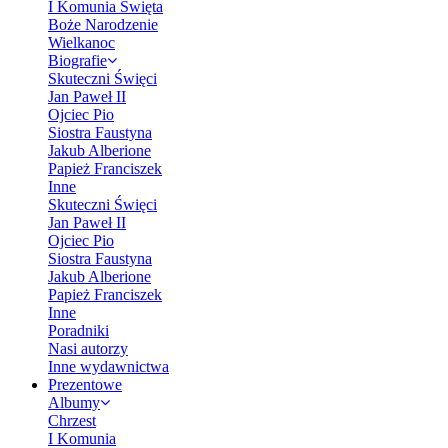
I Komunia Święta
Boże Narodzenie
Wielkanoc
Biografie
Skuteczni Święci
Jan Paweł II
Ojciec Pio
Siostra Faustyna
Jakub Alberione
Papież Franciszek
Inne
Skuteczni Święci
Jan Paweł II
Ojciec Pio
Siostra Faustyna
Jakub Alberione
Papież Franciszek
Inne
Poradniki
Nasi autorzy
Inne wydawnictwa
Prezentowe
Albumy
Chrzest
I Komunia