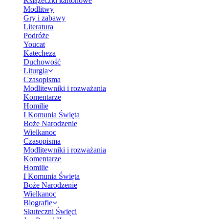
Książeczki kartonowe
Modlitwy
Gry i zabawy
Literatura
Podróże
Youcat
Katecheza
Duchowość
Liturgia
Czasopisma
Modlitewniki i rozważania
Komentarze
Homilie
I Komunia Święta
Boże Narodzenie
Wielkanoc
Czasopisma
Modlitewniki i rozważania
Komentarze
Homilie
I Komunia Święta
Boże Narodzenie
Wielkanoc
Biografie
Skuteczni Święci