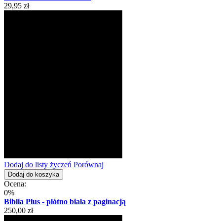
29,95 zł
Dodaj do listy życzeń
Porównaj
Dodaj do koszyka
Ocena:
0%
Biblia Plus - płótno biała z paginacją
250,00 zł