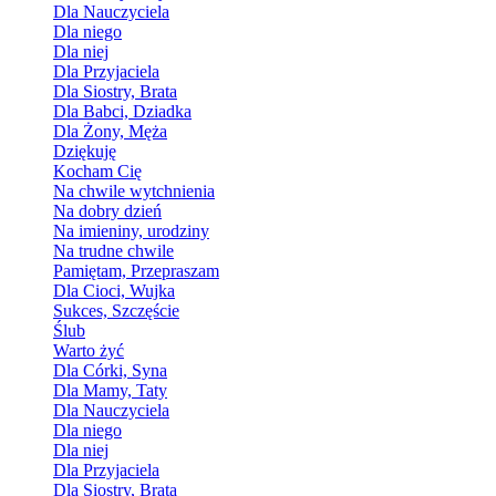
Dla Nauczyciela
Dla niego
Dla niej
Dla Przyjaciela
Dla Siostry, Brata
Dla Babci, Dziadka
Dla Żony, Męża
Dziękuję
Kocham Cię
Na chwile wytchnienia
Na dobry dzień
Na imieniny, urodziny
Na trudne chwile
Pamiętam, Przepraszam
Dla Cioci, Wujka
Sukces, Szczęście
Ślub
Warto żyć
Dla Córki, Syna
Dla Mamy, Taty
Dla Nauczyciela
Dla niego
Dla niej
Dla Przyjaciela
Dla Siostry, Brata