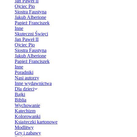
Jan Paweł II
Ojciec Pio
Siostra Faustyna
Jakub Alberione
Papież Franciszek
Inne
Skuteczni Święci
Jan Paweł II
Ojciec Pio
Siostra Faustyna
Jakub Alberione
Papież Franciszek
Inne
Poradniki
Nasi autorzy
Inne wydawnictwa
Dla dzieci
Bajki
Biblia
Wychowanie
Katechizm
Kolorowanki
Książeczki kartonowe
Modlitwy
Gry i zabawy