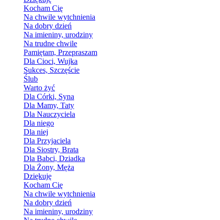
Kocham Cię
Na chwile wytchnienia
Na dobry dzień
Na imieniny, urodziny
Na trudne chwile
Pamiętam, Przepraszam
Dla Cioci, Wujka
Sukces, Szczęście
Ślub
Warto żyć
Dla Córki, Syna
Dla Mamy, Taty
Dla Nauczyciela
Dla niego
Dla niej
Dla Przyjaciela
Dla Siostry, Brata
Dla Babci, Dziadka
Dla Żony, Męża
Dziękuję
Kocham Cię
Na chwile wytchnienia
Na dobry dzień
Na imieniny, urodziny