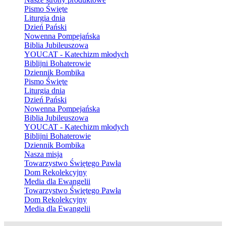
Pismo Święte
Liturgia dnia
Dzień Pański
Nowenna Pompejańska
Biblia Jubileuszowa
YOUCAT - Katechizm młodych
Biblijni Bohaterowie
Dziennik Bombika
Pismo Święte
Liturgia dnia
Dzień Pański
Nowenna Pompejańska
Biblia Jubileuszowa
YOUCAT - Katechizm młodych
Biblijni Bohaterowie
Dziennik Bombika
Nasza misja
Towarzystwo Świętego Pawła
Dom Rekolekcyjny
Media dla Ewangelii
Towarzystwo Świętego Pawła
Dom Rekolekcyjny
Media dla Ewangelii