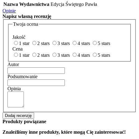
Nazwa Wydawnictwa
Edycja Świętego Pawła
Opinie
Napisz
własną recenzję
Twoja ocena
Jakość
1 star
2 stars
3 stars
4 stars
5 stars
Cena
1 star
2 stars
3 stars
4 stars
5 stars
Autor
Podsumowanie
Opinia
Dodaj recenzję
Produkty powiązane
Znaleźliśmy inne produkty, które mogą Cię zainteresować!