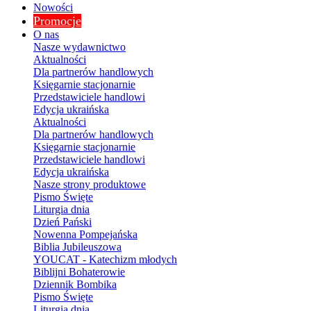
Nowości
Promocje
O nas
Nasze wydawnictwo
Aktualności
Dla partnerów handlowych
Księgarnie stacjonarnie
Przedstawiciele handlowi
Edycja ukraińska
Aktualności
Dla partnerów handlowych
Księgarnie stacjonarnie
Przedstawiciele handlowi
Edycja ukraińska
Nasze strony produktowe
Pismo Święte
Liturgia dnia
Dzień Pański
Nowenna Pompejańska
Biblia Jubileuszowa
YOUCAT - Katechizm młodych
Biblijni Bohaterowie
Dziennik Bombika
Pismo Święte
Liturgia dnia