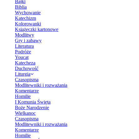
Bajki
Biblia
Wychowanie
Katechizm
Kolorowanki
Książeczki kartonowe
Modlitwy
Gry i zabawy
Literatura
Podróże
Youcat
Katecheza
Duchowość
Liturgia
Czasopisma
Modlitewniki i rozważania
Komentarze
Homilie
I Komunia Święta
Boże Narodzenie
Wielkanoc
Czasopisma
Modlitewniki i rozważania
Komentarze
Homilie