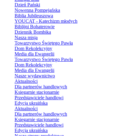
Dzień Pański
Nowenna Pompejańska
Biblia Jubileuszowa
YOUCAT - Katechizm młodych
Biblijni Bohaterowie
Dziennik Bombika
Nasza misja
Towarzystwo Świętego Pawła
Dom Rekolekcyjny
Media dla Ewangelii
Towarzystwo Świętego Pawła
Dom Rekolekcyjny
Media dla Ewangelii
Nasze wydawnictwo
Aktualności
Dla partnerów handlowych
Księgarnie stacjonarnie
Przedstawiciele handlowi
Edycja ukraińska
Aktualności
Dla partnerów handlowych
Księgarnie stacjonarnie
Przedstawiciele handlowi
Edycja ukraińska
Nasze strony produktowe