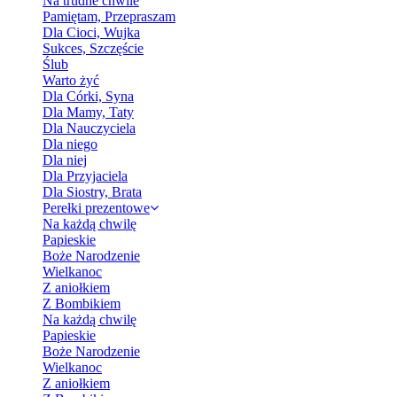
Na trudne chwile
Pamiętam, Przepraszam
Dla Cioci, Wujka
Sukces, Szczęście
Ślub
Warto żyć
Dla Córki, Syna
Dla Mamy, Taty
Dla Nauczyciela
Dla niego
Dla niej
Dla Przyjaciela
Dla Siostry, Brata
Perełki prezentowe
Na każdą chwilę
Papieskie
Boże Narodzenie
Wielkanoc
Z aniołkiem
Z Bombikiem
Na każdą chwilę
Papieskie
Boże Narodzenie
Wielkanoc
Z aniołkiem