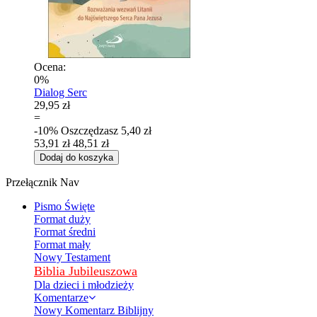
Ocena:
0%
Dialog Serc
29,95 zł
=
-10%
Oszczędzasz
5,40 zł
53,91 zł
48,51 zł
Dodaj do koszyka
Przełącznik Nav
Pismo Święte
Format duży
Format średni
Format mały
Nowy Testament
Biblia Jubileuszowa
Dla dzieci i młodzieży
Komentarze
Nowy Komentarz Biblijny