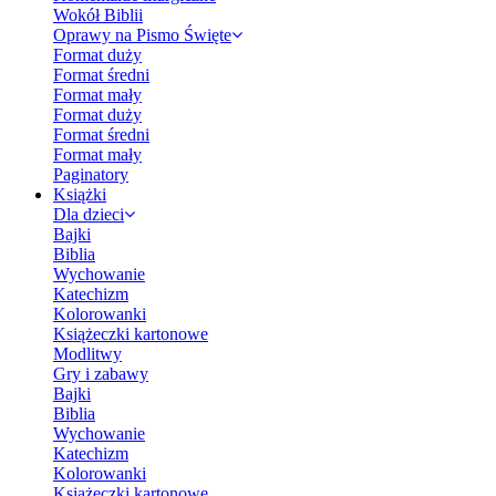
Wokół Biblii
Oprawy na Pismo Święte
Format duży
Format średni
Format mały
Format duży
Format średni
Format mały
Paginatory
Książki
Dla dzieci
Bajki
Biblia
Wychowanie
Katechizm
Kolorowanki
Książeczki kartonowe
Modlitwy
Gry i zabawy
Bajki
Biblia
Wychowanie
Katechizm
Kolorowanki
Książeczki kartonowe