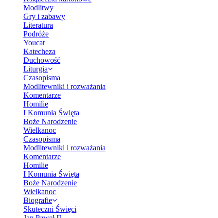
Modlitwy
Gry i zabawy
Literatura
Podróże
Youcat
Katecheza
Duchowość
Liturgia
Czasopisma
Modlitewniki i rozważania
Komentarze
Homilie
I Komunia Święta
Boże Narodzenie
Wielkanoc
Czasopisma
Modlitewniki i rozważania
Komentarze
Homilie
I Komunia Święta
Boże Narodzenie
Wielkanoc
Biografie
Skuteczni Święci
Jan Paweł II