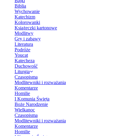
Bajki
Biblia
Wychowanie
Katechizm
Kolorowanki
Książeczki kartonowe
Modlitwy
Gry i zabawy
Literatura
Podróże
Youcat
Katecheza
Duchowość
Liturgia
Czasopisma
Modlitewniki i rozważania
Komentarze
Homilie
I Komunia Święta
Boże Narodzenie
Wielkanoc
Czasopisma
Modlitewniki i rozważania
Komentarze
Homilie