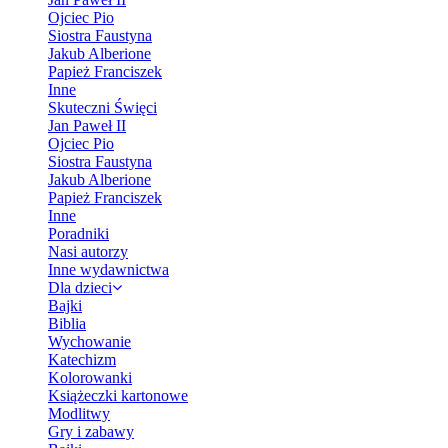
Ojciec Pio
Siostra Faustyna
Jakub Alberione
Papież Franciszek
Inne
Skuteczni Święci
Jan Paweł II
Ojciec Pio
Siostra Faustyna
Jakub Alberione
Papież Franciszek
Inne
Poradniki
Nasi autorzy
Inne wydawnictwa
Dla dzieci
Bajki
Biblia
Wychowanie
Katechizm
Kolorowanki
Książeczki kartonowe
Modlitwy
Gry i zabawy