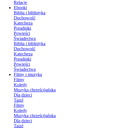
Relacje
Ebooki
Biblia i biblistyka
Duchowość
Katecheza
Poradniki
Powieści
Świadectwa
Biblia i biblistyka
Duchowość
Katecheza
Poradniki
Powieści
Świadectwa
Filmy i muzyka
Filmy
Kolędy
Muzyka chrześcijańska
Dla dzieci
Taizé
Filmy
Kolędy
Muzyka chrześcijańska
Dla dzieci
Taizé