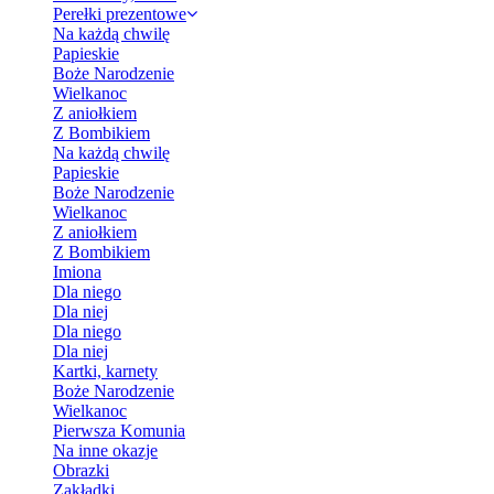
Perełki prezentowe
Na każdą chwilę
Papieskie
Boże Narodzenie
Wielkanoc
Z aniołkiem
Z Bombikiem
Na każdą chwilę
Papieskie
Boże Narodzenie
Wielkanoc
Z aniołkiem
Z Bombikiem
Imiona
Dla niego
Dla niej
Dla niego
Dla niej
Kartki, karnety
Boże Narodzenie
Wielkanoc
Pierwsza Komunia
Na inne okazje
Obrazki
Zakładki