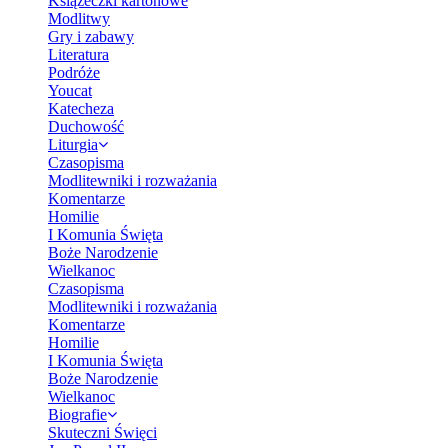
Książeczki kartonowe
Modlitwy
Gry i zabawy
Literatura
Podróże
Youcat
Katecheza
Duchowość
Liturgia
Czasopisma
Modlitewniki i rozważania
Komentarze
Homilie
I Komunia Święta
Boże Narodzenie
Wielkanoc
Czasopisma
Modlitewniki i rozważania
Komentarze
Homilie
I Komunia Święta
Boże Narodzenie
Wielkanoc
Biografie
Skuteczni Święci