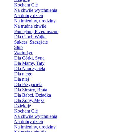
Kocham Cię
Na chwile wytchnienia
Na dobry dzień
Na imieniny, urodziny
Na trudne chwile
Pamiętam, Przepraszam
Dla Cioci, Wujka
Sukces, Szczęście
Ślub
Warto żyć
Dla Córki, Syna
Dla Mamy, Taty
Dla Nauczyciela
Dla niego
Dla niej
Dla Przyjaciela
Dla Siostry, Brata
Dla Babci, Dziadka
Dla Żony, Męża
Dziękuję
Kocham Cię
Na chwile wytchnienia
Na dobry dzień
Na imieniny, urodziny