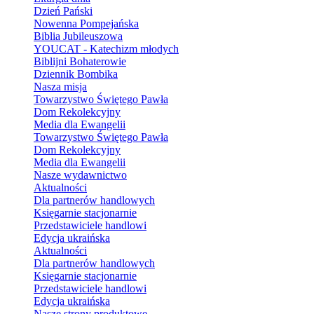
Dzień Pański
Nowenna Pompejańska
Biblia Jubileuszowa
YOUCAT - Katechizm młodych
Biblijni Bohaterowie
Dziennik Bombika
Nasza misja
Towarzystwo Świętego Pawła
Dom Rekolekcyjny
Media dla Ewangelii
Towarzystwo Świętego Pawła
Dom Rekolekcyjny
Media dla Ewangelii
Nasze wydawnictwo
Aktualności
Dla partnerów handlowych
Księgarnie stacjonarnie
Przedstawiciele handlowi
Edycja ukraińska
Aktualności
Dla partnerów handlowych
Księgarnie stacjonarnie
Przedstawiciele handlowi
Edycja ukraińska
Nasze strony produktowe