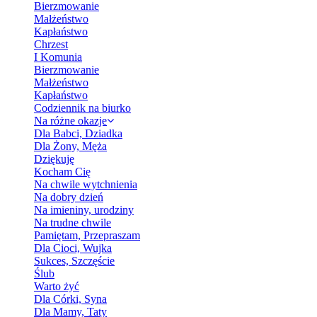
Bierzmowanie
Małżeństwo
Kapłaństwo
Chrzest
I Komunia
Bierzmowanie
Małżeństwo
Kapłaństwo
Codziennik na biurko
Na różne okazje
Dla Babci, Dziadka
Dla Żony, Męża
Dziękuję
Kocham Cię
Na chwile wytchnienia
Na dobry dzień
Na imieniny, urodziny
Na trudne chwile
Pamiętam, Przepraszam
Dla Cioci, Wujka
Sukces, Szczęście
Ślub
Warto żyć
Dla Córki, Syna
Dla Mamy, Taty