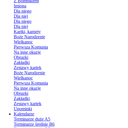
Z Bombikiem
Imiona
Dla niego
Dla niej
Dla niego
Dla niej
Kartki, karnety
Boże Narodzenie
Wielkanoc
Pierwsza Komunia
Na inne okazje
Obrazki
Zakładki
Zestawy kartek
Boże Narodzenie
Wielkanoc
Pierwsza Komunia
Na inne okazje
Obrazki
Zakładki
Zestawy kartek
Upominki
Kalendarze
Terminarze duże A5
Terminarze średnie B6