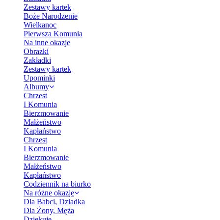
Zestawy kartek
Boże Narodzenie
Wielkanoc
Pierwsza Komunia
Na inne okazje
Obrazki
Zakładki
Zestawy kartek
Upominki
Albumy
Chrzest
I Komunia
Bierzmowanie
Małżeństwo
Kapłaństwo
Chrzest
I Komunia
Bierzmowanie
Małżeństwo
Kapłaństwo
Codziennik na biurko
Na różne okazje
Dla Babci, Dziadka
Dla Żony, Męża
Dziękuję