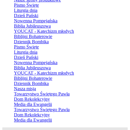
Pismo Święte
Liturgia dnia
Dzień Pański
Nowenna Pompejańska
Biblia Jubileuszowa
YOUCAT - Katechizm młodych
Biblijni Bohaterowie
Dziennik Bombika
Pismo Święte
Liturgia dnia
Dzień Pański
Nowenna Pompejańska
Biblia Jubileuszowa
YOUCAT - Katechizm młodych
Biblijni Bohaterowie
Dziennik Bombika
Nasza misja
Towarzystwo Świętego Pawła
Dom Rekolekcyjny
Media dla Ewangelii
Towarzystwo Świętego Pawła
Dom Rekolekcyjny
Media dla Ewangelii