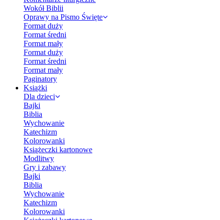
Wokół Biblii
Oprawy na Pismo Święte
Format duży
Format średni
Format mały
Format duży
Format średni
Format mały
Paginatory
Książki
Dla dzieci
Bajki
Biblia
Wychowanie
Katechizm
Kolorowanki
Książeczki kartonowe
Modlitwy
Gry i zabawy
Bajki
Biblia
Wychowanie
Katechizm
Kolorowanki