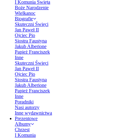
I Komunia Święta
Boże Narodzenie
Wielkanoc
Biografie
Skuteczni Święci
Jan Paweł II
Ojciec Pio
Siostra Faustyna
Jakub Alberione
Papież Franciszek
Inne
Skuteczni Święci
Jan Paweł II
Ojciec Pio
Siostra Faustyna
Jakub Alberione
Papież Franciszek
Inne
Poradniki
Nasi autorzy
Inne wydawnictwa
Prezentowe
Albumy
Chrzest
I Komunia