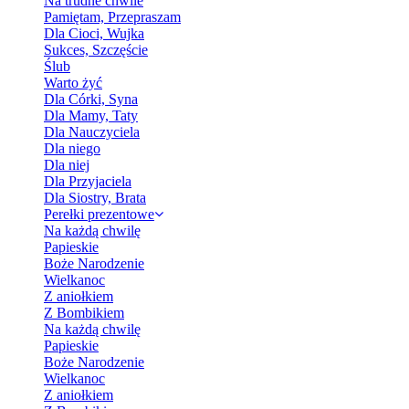
Na trudne chwile
Pamiętam, Przepraszam
Dla Cioci, Wujka
Sukces, Szczęście
Ślub
Warto żyć
Dla Córki, Syna
Dla Mamy, Taty
Dla Nauczyciela
Dla niego
Dla niej
Dla Przyjaciela
Dla Siostry, Brata
Perełki prezentowe
Na każdą chwilę
Papieskie
Boże Narodzenie
Wielkanoc
Z aniołkiem
Z Bombikiem
Na każdą chwilę
Papieskie
Boże Narodzenie
Wielkanoc
Z aniołkiem