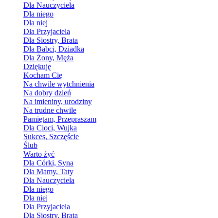
Dla Nauczyciela
Dla niego
Dla niej
Dla Przyjaciela
Dla Siostry, Brata
Dla Babci, Dziadka
Dla Żony, Męża
Dziękuję
Kocham Cię
Na chwile wytchnienia
Na dobry dzień
Na imieniny, urodziny
Na trudne chwile
Pamiętam, Przepraszam
Dla Cioci, Wujka
Sukces, Szczęście
Ślub
Warto żyć
Dla Córki, Syna
Dla Mamy, Taty
Dla Nauczyciela
Dla niego
Dla niej
Dla Przyjaciela
Dla Siostry, Brata