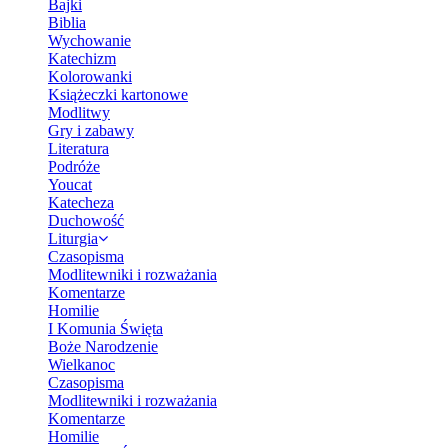
Bajki
Biblia
Wychowanie
Katechizm
Kolorowanki
Książeczki kartonowe
Modlitwy
Gry i zabawy
Literatura
Podróże
Youcat
Katecheza
Duchowość
Liturgia
Czasopisma
Modlitewniki i rozważania
Komentarze
Homilie
I Komunia Święta
Boże Narodzenie
Wielkanoc
Czasopisma
Modlitewniki i rozważania
Komentarze
Homilie