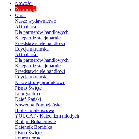
Nowości
Promocje
O nas
Nasze wydawnictwo
Aktualności
Dla partnerów handlowych
Księgarnie stacjonarnie
Przedstawiciele handlowi
Edycja ukraińska
Aktualności
Dla partnerów handlowych
Księgarnie stacjonarnie
Przedstawiciele handlowi
Edycja ukraińska
Nasze strony produktowe
Pismo Święte
Liturgia dnia
Dzień Pański
Nowenna Pompejańska
Biblia Jubileuszowa
YOUCAT - Katechizm młodych
Biblijni Bohaterowie
Dziennik Bombika
Pismo Święte
Liturgia dnia