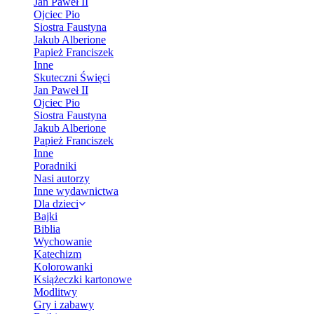
Jan Paweł II
Ojciec Pio
Siostra Faustyna
Jakub Alberione
Papież Franciszek
Inne
Skuteczni Święci
Jan Paweł II
Ojciec Pio
Siostra Faustyna
Jakub Alberione
Papież Franciszek
Inne
Poradniki
Nasi autorzy
Inne wydawnictwa
Dla dzieci
Bajki
Biblia
Wychowanie
Katechizm
Kolorowanki
Książeczki kartonowe
Modlitwy
Gry i zabawy