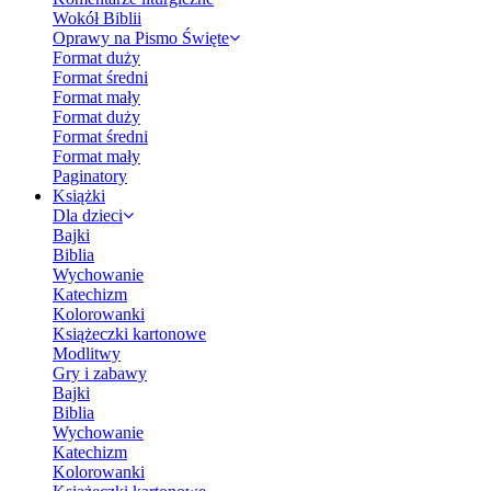
Wokół Biblii
Oprawy na Pismo Święte
Format duży
Format średni
Format mały
Format duży
Format średni
Format mały
Paginatory
Książki
Dla dzieci
Bajki
Biblia
Wychowanie
Katechizm
Kolorowanki
Książeczki kartonowe
Modlitwy
Gry i zabawy
Bajki
Biblia
Wychowanie
Katechizm
Kolorowanki