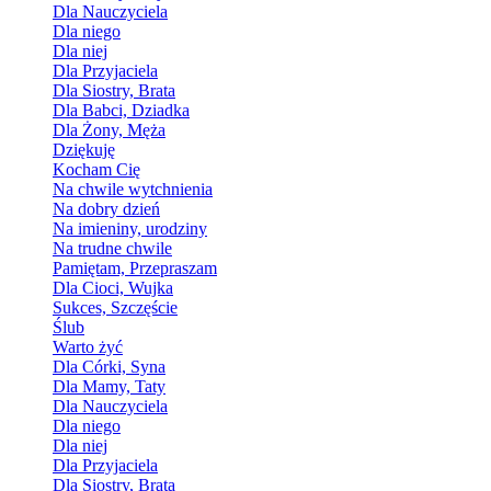
Dla Nauczyciela
Dla niego
Dla niej
Dla Przyjaciela
Dla Siostry, Brata
Dla Babci, Dziadka
Dla Żony, Męża
Dziękuję
Kocham Cię
Na chwile wytchnienia
Na dobry dzień
Na imieniny, urodziny
Na trudne chwile
Pamiętam, Przepraszam
Dla Cioci, Wujka
Sukces, Szczęście
Ślub
Warto żyć
Dla Córki, Syna
Dla Mamy, Taty
Dla Nauczyciela
Dla niego
Dla niej
Dla Przyjaciela
Dla Siostry, Brata