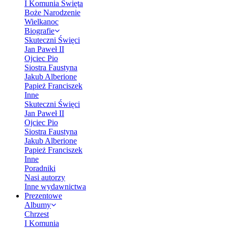
I Komunia Święta
Boże Narodzenie
Wielkanoc
Biografie
Skuteczni Święci
Jan Paweł II
Ojciec Pio
Siostra Faustyna
Jakub Alberione
Papież Franciszek
Inne
Skuteczni Święci
Jan Paweł II
Ojciec Pio
Siostra Faustyna
Jakub Alberione
Papież Franciszek
Inne
Poradniki
Nasi autorzy
Inne wydawnictwa
Prezentowe
Albumy
Chrzest
I Komunia