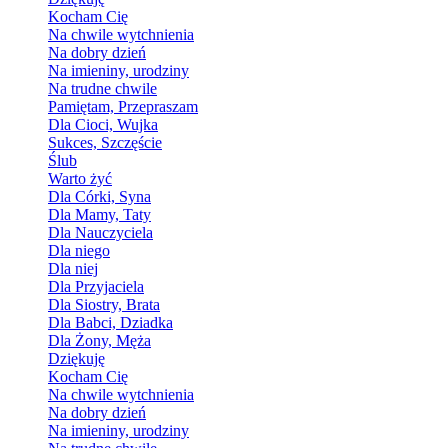
Kocham Cię
Na chwile wytchnienia
Na dobry dzień
Na imieniny, urodziny
Na trudne chwile
Pamiętam, Przepraszam
Dla Cioci, Wujka
Sukces, Szczęście
Ślub
Warto żyć
Dla Córki, Syna
Dla Mamy, Taty
Dla Nauczyciela
Dla niego
Dla niej
Dla Przyjaciela
Dla Siostry, Brata
Dla Babci, Dziadka
Dla Żony, Męża
Dziękuję
Kocham Cię
Na chwile wytchnienia
Na dobry dzień
Na imieniny, urodziny