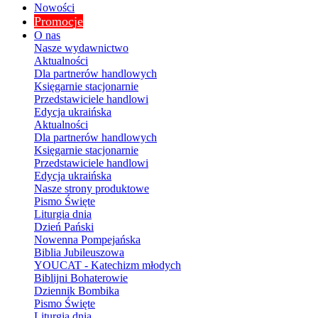
Nowości
Promocje
O nas
Nasze wydawnictwo
Aktualności
Dla partnerów handlowych
Księgarnie stacjonarnie
Przedstawiciele handlowi
Edycja ukraińska
Aktualności
Dla partnerów handlowych
Księgarnie stacjonarnie
Przedstawiciele handlowi
Edycja ukraińska
Nasze strony produktowe
Pismo Święte
Liturgia dnia
Dzień Pański
Nowenna Pompejańska
Biblia Jubileuszowa
YOUCAT - Katechizm młodych
Biblijni Bohaterowie
Dziennik Bombika
Pismo Święte
Liturgia dnia