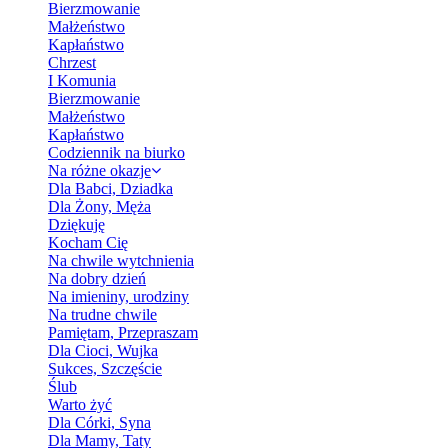
Bierzmowanie
Małżeństwo
Kapłaństwo
Chrzest
I Komunia
Bierzmowanie
Małżeństwo
Kapłaństwo
Codziennik na biurko
Na różne okazje
Dla Babci, Dziadka
Dla Żony, Męża
Dziękuję
Kocham Cię
Na chwile wytchnienia
Na dobry dzień
Na imieniny, urodziny
Na trudne chwile
Pamiętam, Przepraszam
Dla Cioci, Wujka
Sukces, Szczęście
Ślub
Warto żyć
Dla Córki, Syna
Dla Mamy, Taty