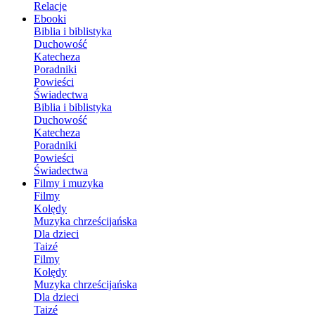
Relacje
Ebooki
Biblia i biblistyka
Duchowość
Katecheza
Poradniki
Powieści
Świadectwa
Biblia i biblistyka
Duchowość
Katecheza
Poradniki
Powieści
Świadectwa
Filmy i muzyka
Filmy
Kolędy
Muzyka chrześcijańska
Dla dzieci
Taizé
Filmy
Kolędy
Muzyka chrześcijańska
Dla dzieci
Taizé