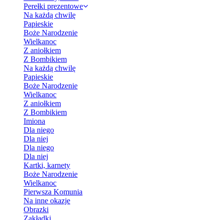
Perełki prezentowe
Na każdą chwilę
Papieskie
Boże Narodzenie
Wielkanoc
Z aniołkiem
Z Bombikiem
Na każdą chwilę
Papieskie
Boże Narodzenie
Wielkanoc
Z aniołkiem
Z Bombikiem
Imiona
Dla niego
Dla niej
Dla niego
Dla niej
Kartki, karnety
Boże Narodzenie
Wielkanoc
Pierwsza Komunia
Na inne okazje
Obrazki
Zakładki