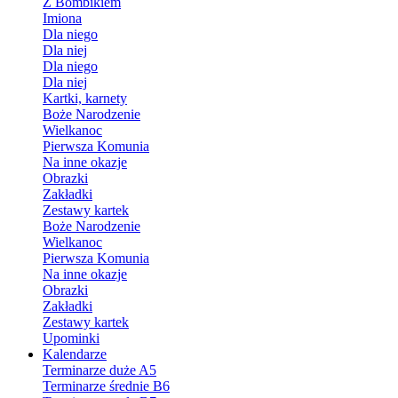
Z Bombikiem
Imiona
Dla niego
Dla niej
Dla niego
Dla niej
Kartki, karnety
Boże Narodzenie
Wielkanoc
Pierwsza Komunia
Na inne okazje
Obrazki
Zakładki
Zestawy kartek
Boże Narodzenie
Wielkanoc
Pierwsza Komunia
Na inne okazje
Obrazki
Zakładki
Zestawy kartek
Upominki
Kalendarze
Terminarze duże A5
Terminarze średnie B6