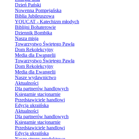
Dzień Pański
Nowenna Pompejańska
Biblia Jubileuszowa
YOUCAT - Katechizm młodych
Biblijni Bohaterowie
Dziennik Bombika
Nasza misja
Towarzystwo Świętego Pawła
Dom Rekolekcyjny
Media dla Ewangelii
Towarzystwo Świętego Pawła
Dom Rekolekcyjny
Media dla Ewangelii
Nasze wydawnictwo
Aktualności
Dla partnerów handlowych
Księgarnie stacjonarnie
Przedstawiciele handlowi
Edycja ukraińska
Aktualności
Dla partnerów handlowych
Księgarnie stacjonarnie
Przedstawiciele handlowi
Edycja ukraińska
Nasze strony produktowe