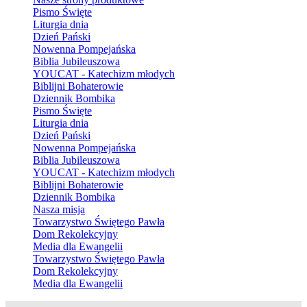
Pismo Święte
Liturgia dnia
Dzień Pański
Nowenna Pompejańska
Biblia Jubileuszowa
YOUCAT - Katechizm młodych
Biblijni Bohaterowie
Dziennik Bombika
Pismo Święte
Liturgia dnia
Dzień Pański
Nowenna Pompejańska
Biblia Jubileuszowa
YOUCAT - Katechizm młodych
Biblijni Bohaterowie
Dziennik Bombika
Nasza misja
Towarzystwo Świętego Pawła
Dom Rekolekcyjny
Media dla Ewangelii
Towarzystwo Świętego Pawła
Dom Rekolekcyjny
Media dla Ewangelii