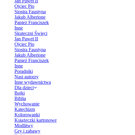
Jan Paweł II
Ojciec Pio
Siostra Faustyna
Jakub Alberione
Papież Franciszek
Inne
Skuteczni Święci
Jan Paweł II
Ojciec Pio
Siostra Faustyna
Jakub Alberione
Papież Franciszek
Inne
Poradniki
Nasi autorzy
Inne wydawnictwa
Dla dzieci
Bajki
Biblia
Wychowanie
Katechizm
Kolorowanki
Książeczki kartonowe
Modlitwy
Gry i zabawy