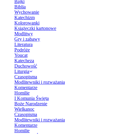
Bajki
Biblia
Wychowanie
Katechizm
Kolorowanki
Książeczki kartonowe
Modlitwy
Gry i zabawy
Literatura
Podróże
Youcat
Katecheza
Duchowość
Liturgia
Czasopisma
Modlitewniki i rozważania
Komentarze
Homilie
I Komunia Święta
Boże Narodzenie
Wielkanoc
Czasopisma
Modlitewniki i rozważania
Komentarze
Homilie