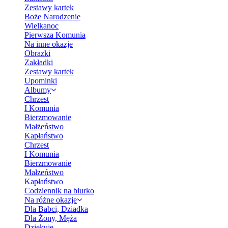
Zestawy kartek
Boże Narodzenie
Wielkanoc
Pierwsza Komunia
Na inne okazje
Obrazki
Zakładki
Zestawy kartek
Upominki
Albumy
Chrzest
I Komunia
Bierzmowanie
Małżeństwo
Kapłaństwo
Chrzest
I Komunia
Bierzmowanie
Małżeństwo
Kapłaństwo
Codziennik na biurko
Na różne okazje
Dla Babci, Dziadka
Dla Żony, Męża
Dziękuję