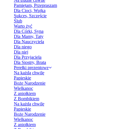
Na trudne chwile
Pamiętam, Przepraszam
Dla Cioci, Wujka
Sukces, Szczęście
Ślub
Warto żyć
Dla Córki, Syna
Dla Mamy, Taty
Dla Nauczyciela
Dla niego
Dla niej
Dla Przyjaciela
Dla Siostry, Brata
Perełki prezentowe
Na każdą chwilę
Papieskie
Boże Narodzenie
Wielkanoc
Z aniołkiem
Z Bombikiem
Na każdą chwilę
Papieskie
Boże Narodzenie
Wielkanoc
Z aniołkiem