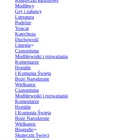
Książeczki kartonowe
Modlitwy
Gry i zabawy
Literatura
Podróże
Youcat
Katecheza
Duchowość
Liturgia
Czasopisma
Modlitewniki i rozważania
Komentarze
Homilie
I Komunia Święta
Boże Narodzenie
Wielkanoc
Czasopisma
Modlitewniki i rozważania
Komentarze
Homilie
I Komunia Święta
Boże Narodzenie
Wielkanoc
Biografie
Skuteczni Święci