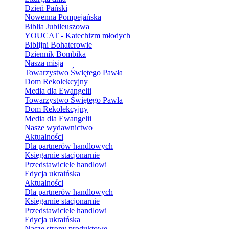
Dzień Pański
Nowenna Pompejańska
Biblia Jubileuszowa
YOUCAT - Katechizm młodych
Biblijni Bohaterowie
Dziennik Bombika
Nasza misja
Towarzystwo Świętego Pawła
Dom Rekolekcyjny
Media dla Ewangelii
Towarzystwo Świętego Pawła
Dom Rekolekcyjny
Media dla Ewangelii
Nasze wydawnictwo
Aktualności
Dla partnerów handlowych
Księgarnie stacjonarnie
Przedstawiciele handlowi
Edycja ukraińska
Aktualności
Dla partnerów handlowych
Księgarnie stacjonarnie
Przedstawiciele handlowi
Edycja ukraińska
Nasze strony produktowe