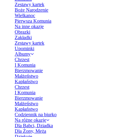
Zestawy kartek
Boże Narodzenie
Wielkanoc
Pierwsza Komunia
Na inne okazje
Obrazki
Zakładki
Zestawy kartek
Upominki
Albumy
Chrzest
I Komunia
Bierzmowanie
Małżeństwo
Kapłaństwo
Chrzest
I Komunia
Bierzmowanie
Małżeństwo
Kapłaństwo
Codziennik na biurko
Na różne okazje
Dla Babci, Dziadka
Dla Żony, Męża
Dziękuję