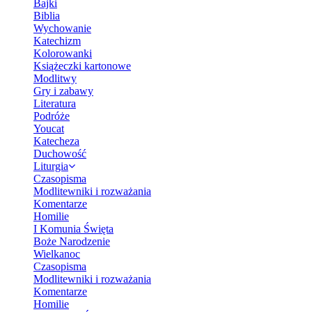
Bajki
Biblia
Wychowanie
Katechizm
Kolorowanki
Książeczki kartonowe
Modlitwy
Gry i zabawy
Literatura
Podróże
Youcat
Katecheza
Duchowość
Liturgia
Czasopisma
Modlitewniki i rozważania
Komentarze
Homilie
I Komunia Święta
Boże Narodzenie
Wielkanoc
Czasopisma
Modlitewniki i rozważania
Komentarze
Homilie