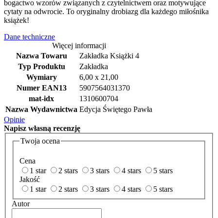
bogactwo wzorów związanych z czytelnictwem oraz motywujące
cytaty na odwrocie. To oryginalny drobiazg dla każdego miłośnika
książek!
Dane techniczne
Więcej informacji
Nazwa Towaru
Zakładka Książki 4
Typ Produktu
Zakładka
Wymiary
6,00 x 21,00
Numer EAN13
5907564031370
mat-idx
1310600704
Nazwa Wydawnictwa
Edycja Świętego Pawła
Opinie
Napisz
własną recenzję
Twoja ocena
Cena
1 star
2 stars
3 stars
4 stars
5 stars
Jakość
1 star
2 stars
3 stars
4 stars
5 stars
Autor