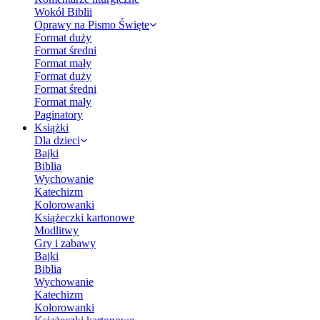
Wokół Biblii
Oprawy na Pismo Święte
Format duży
Format średni
Format mały
Format duży
Format średni
Format mały
Paginatory
Książki
Dla dzieci
Bajki
Biblia
Wychowanie
Katechizm
Kolorowanki
Książeczki kartonowe
Modlitwy
Gry i zabawy
Bajki
Biblia
Wychowanie
Katechizm
Kolorowanki