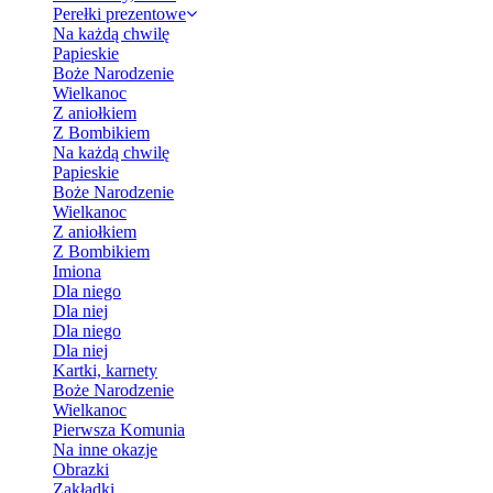
Perełki prezentowe
Na każdą chwilę
Papieskie
Boże Narodzenie
Wielkanoc
Z aniołkiem
Z Bombikiem
Na każdą chwilę
Papieskie
Boże Narodzenie
Wielkanoc
Z aniołkiem
Z Bombikiem
Imiona
Dla niego
Dla niej
Dla niego
Dla niej
Kartki, karnety
Boże Narodzenie
Wielkanoc
Pierwsza Komunia
Na inne okazje
Obrazki
Zakładki