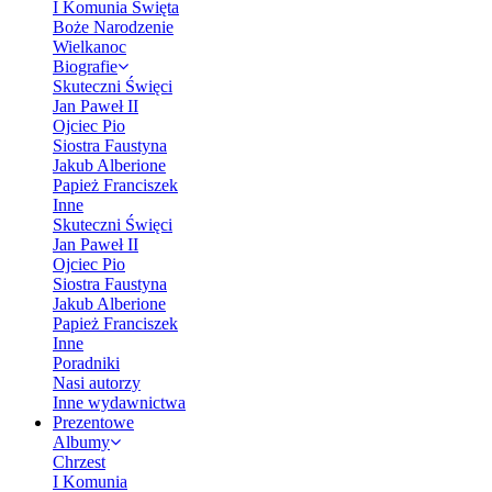
I Komunia Święta
Boże Narodzenie
Wielkanoc
Biografie
Skuteczni Święci
Jan Paweł II
Ojciec Pio
Siostra Faustyna
Jakub Alberione
Papież Franciszek
Inne
Skuteczni Święci
Jan Paweł II
Ojciec Pio
Siostra Faustyna
Jakub Alberione
Papież Franciszek
Inne
Poradniki
Nasi autorzy
Inne wydawnictwa
Prezentowe
Albumy
Chrzest
I Komunia