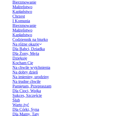
Bierzmowanie
Małżeństwo
Kapłaństwo
Chrzest
I Komunia
Bierzmowanie
Małżeństwo
Kapłaństwo
Codziennik na biurko
Na różne okazje
Dla Babci, Dziadka
Dla Żony, Męża
Dziękuję
Kocham Cię
Na chwile wytchnienia
Na dobry dzień
Na imieniny, urodziny
Na trudne chwile
Pamiętam, Przepraszam
Dla Cioci, Wujka
Sukces, Szczęście
Ślub
Warto żyć
Dla Córki, Syna
Dla Mamy, Taty