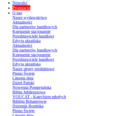
Nowości
Promocje
O nas
Nasze wydawnictwo
Aktualności
Dla partnerów handlowych
Księgarnie stacjonarnie
Przedstawiciele handlowi
Edycja ukraińska
Aktualności
Dla partnerów handlowych
Księgarnie stacjonarnie
Przedstawiciele handlowi
Edycja ukraińska
Nasze strony produktowe
Pismo Święte
Liturgia dnia
Dzień Pański
Nowenna Pompejańska
Biblia Jubileuszowa
YOUCAT - Katechizm młodych
Biblijni Bohaterowie
Dziennik Bombika
Pismo Święte
Liturgia dnia