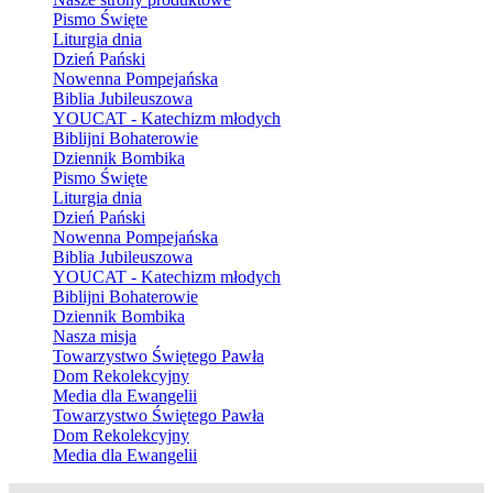
Pismo Święte
Liturgia dnia
Dzień Pański
Nowenna Pompejańska
Biblia Jubileuszowa
YOUCAT - Katechizm młodych
Biblijni Bohaterowie
Dziennik Bombika
Pismo Święte
Liturgia dnia
Dzień Pański
Nowenna Pompejańska
Biblia Jubileuszowa
YOUCAT - Katechizm młodych
Biblijni Bohaterowie
Dziennik Bombika
Nasza misja
Towarzystwo Świętego Pawła
Dom Rekolekcyjny
Media dla Ewangelii
Towarzystwo Świętego Pawła
Dom Rekolekcyjny
Media dla Ewangelii