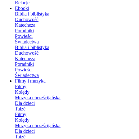
Relacje
Ebooki
Biblia i biblistyka
Duchowość
Katecheza
Poradniki
Powieści
Świadectwa
Biblia i biblistyka
Duchowość
Katecheza
Poradniki
Powieści
Świadectwa
Filmy i muzyka
Filmy
Kolędy
Muzyka chrześcijańska
Dla dzieci
Taizé
Filmy
Kolędy
Muzyka chrześcijańska
Dla dzieci
Taizé