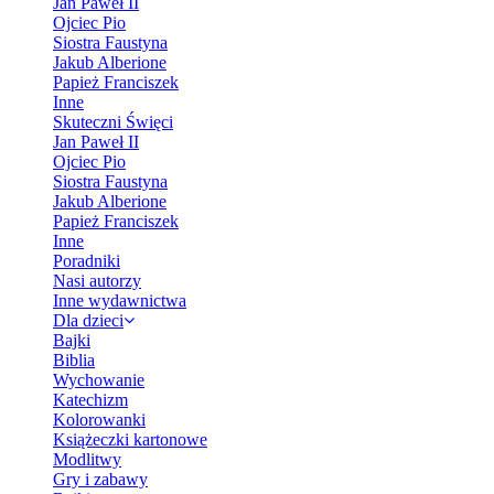
Jan Paweł II
Ojciec Pio
Siostra Faustyna
Jakub Alberione
Papież Franciszek
Inne
Skuteczni Święci
Jan Paweł II
Ojciec Pio
Siostra Faustyna
Jakub Alberione
Papież Franciszek
Inne
Poradniki
Nasi autorzy
Inne wydawnictwa
Dla dzieci
Bajki
Biblia
Wychowanie
Katechizm
Kolorowanki
Książeczki kartonowe
Modlitwy
Gry i zabawy