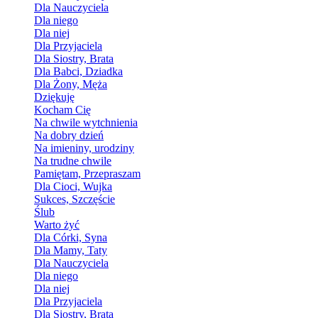
Dla Nauczyciela
Dla niego
Dla niej
Dla Przyjaciela
Dla Siostry, Brata
Dla Babci, Dziadka
Dla Żony, Męża
Dziękuję
Kocham Cię
Na chwile wytchnienia
Na dobry dzień
Na imieniny, urodziny
Na trudne chwile
Pamiętam, Przepraszam
Dla Cioci, Wujka
Sukces, Szczęście
Ślub
Warto żyć
Dla Córki, Syna
Dla Mamy, Taty
Dla Nauczyciela
Dla niego
Dla niej
Dla Przyjaciela
Dla Siostry, Brata