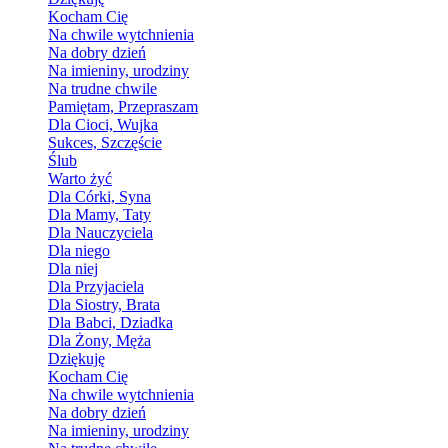
Kocham Cię
Na chwile wytchnienia
Na dobry dzień
Na imieniny, urodziny
Na trudne chwile
Pamiętam, Przepraszam
Dla Cioci, Wujka
Sukces, Szczęście
Ślub
Warto żyć
Dla Córki, Syna
Dla Mamy, Taty
Dla Nauczyciela
Dla niego
Dla niej
Dla Przyjaciela
Dla Siostry, Brata
Dla Babci, Dziadka
Dla Żony, Męża
Dziękuję
Kocham Cię
Na chwile wytchnienia
Na dobry dzień
Na imieniny, urodziny