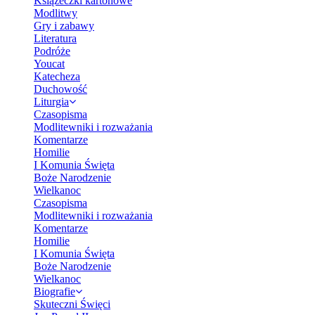
Książeczki kartonowe
Modlitwy
Gry i zabawy
Literatura
Podróże
Youcat
Katecheza
Duchowość
Liturgia
Czasopisma
Modlitewniki i rozważania
Komentarze
Homilie
I Komunia Święta
Boże Narodzenie
Wielkanoc
Czasopisma
Modlitewniki i rozważania
Komentarze
Homilie
I Komunia Święta
Boże Narodzenie
Wielkanoc
Biografie
Skuteczni Święci