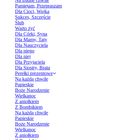
Na trudne chwile
Pamiętam, Przepraszam
Dla Cioci, Wujka
Sukces, Szczęście
Ślub
Warto żyć
Dla Córki, Syna
Dla Mamy, Taty
Dla Nauczyciela
Dla niego
Dla niej
Dla Przyjaciela
Dla Siostry, Brata
Perełki prezentowe
Na każdą chwilę
Papieskie
Boże Narodzenie
Wielkanoc
Z aniołkiem
Z Bombikiem
Na każdą chwilę
Papieskie
Boże Narodzenie
Wielkanoc
Z aniołkiem