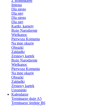
Z Bombikiem
Imiona
Dla niego
Dla niej
Dla niego
Dla niej
Kartki, karnety
Boże Narodzenie
Wielkanoc
Pierwsza Komunia
Na inne okazje
Obrazki
Zakładki
Zestawy kartek
Boże Narodzenie
Wielkanoc
Pierwsza Komunia
Na inne okazje
Obrazki
Zakładki
Zestawy kartek
Upominki
Kalendarze
Terminarze duże A5
Terminarze średnie B6