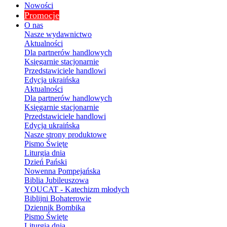
Nowości
Promocje
O nas
Nasze wydawnictwo
Aktualności
Dla partnerów handlowych
Księgarnie stacjonarnie
Przedstawiciele handlowi
Edycja ukraińska
Aktualności
Dla partnerów handlowych
Księgarnie stacjonarnie
Przedstawiciele handlowi
Edycja ukraińska
Nasze strony produktowe
Pismo Święte
Liturgia dnia
Dzień Pański
Nowenna Pompejańska
Biblia Jubileuszowa
YOUCAT - Katechizm młodych
Biblijni Bohaterowie
Dziennik Bombika
Pismo Święte
Liturgia dnia