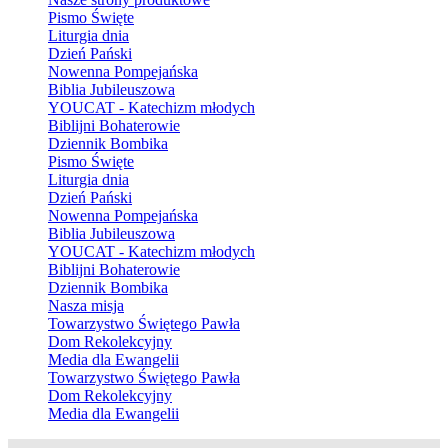
Pismo Święte
Liturgia dnia
Dzień Pański
Nowenna Pompejańska
Biblia Jubileuszowa
YOUCAT - Katechizm młodych
Biblijni Bohaterowie
Dziennik Bombika
Pismo Święte
Liturgia dnia
Dzień Pański
Nowenna Pompejańska
Biblia Jubileuszowa
YOUCAT - Katechizm młodych
Biblijni Bohaterowie
Dziennik Bombika
Nasza misja
Towarzystwo Świętego Pawła
Dom Rekolekcyjny
Media dla Ewangelii
Towarzystwo Świętego Pawła
Dom Rekolekcyjny
Media dla Ewangelii