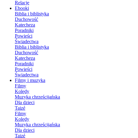
Relacje
Ebooki
Biblia i biblistyka
Duchowość
Katecheza
Poradniki
Powieści
Świadectwa
Biblia i biblistyka
Duchowość
Katecheza
Poradniki
Powieści
Świadectwa
Filmy i muzyka
Filmy
Kolędy
Muzyka chrześcijańska
Dla dzieci
Taizé
Filmy
Kolędy
Muzyka chrześcijańska
Dla dzieci
Taizé