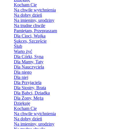
Kocham Cię
Na chwile wytchnienia
Na dobry dzień
Na imieniny, urodziny
Na trudne chwile
Pamiętam, Przepraszam
Dla Cioci, Wujka
Sukces, Szczęście
Ślub
Warto żyć
Dla Córki, Syna
Dla Mamy, Taty
Dla Nauczyciela
Dla niego
Dla niej
Dla Przyjaciela
Dla Siostry, Brata
Dla Babci, Dziadka
Dla Żony, Męża
Dziękuję
Kocham Cię
Na chwile wytchnienia
Na dobry dzień
Na imieniny, urodziny