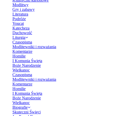
Książeczki kartonowe
Modlitwy
Gry i zabawy
Literatura
Podróże
Youcat
Katecheza
Duchowość
Liturgia
Czasopisma
Modlitewniki i rozważania
Komentarze
Homilie
I Komunia Święta
Boże Narodzenie
Wielkanoc
Czasopisma
Modlitewniki i rozważania
Komentarze
Homilie
I Komunia Święta
Boże Narodzenie
Wielkanoc
Biografie
Skuteczni Święci