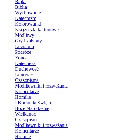
Bajki
Biblia
Wychowanie
Katechizm
Kolorowanki
Książeczki kartonowe
Modlitwy
Gry i zabawy
Literatura
Podróże
Youcat
Katecheza
Duchowość
Liturgia
Czasopisma
Modlitewniki i rozważania
Komentarze
Homilie
I Komunia Święta
Boże Narodzenie
Wielkanoc
Czasopisma
Modlitewniki i rozważania
Komentarze
Homilie