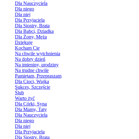
Dla Nauczyciela
Dla niego
Dla niej
Dla Przyjaciela
Dla Siostry, Brata
Dla Babci, Dziadka
Dla Żony, Męża
Dziękuję
Kocham Cię
Na chwile wytchnienia
Na dobry dzień
Na imieniny, urodziny
Na trudne chwile
Pamiętam, Przepraszam
Dla Cioci, Wujka
Sukces, Szczęście
Ślub
Warto żyć
Dla Córki, Syna
Dla Mamy, Taty
Dla Nauczyciela
Dla niego
Dla niej
Dla Przyjaciela
Dla Siostry, Brata