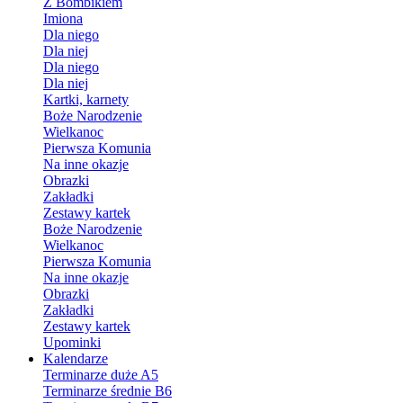
Z Bombikiem
Imiona
Dla niego
Dla niej
Dla niego
Dla niej
Kartki, karnety
Boże Narodzenie
Wielkanoc
Pierwsza Komunia
Na inne okazje
Obrazki
Zakładki
Zestawy kartek
Boże Narodzenie
Wielkanoc
Pierwsza Komunia
Na inne okazje
Obrazki
Zakładki
Zestawy kartek
Upominki
Kalendarze
Terminarze duże A5
Terminarze średnie B6