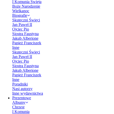
I Komunia Święta
Boże Narodzenie
Wielkanoc
Biografie
Skuteczni Święci
Jan Paweł II
Ojciec Pio
Siostra Faustyna
Jakub Alberione
Papież Franciszek
Inne
Skuteczni Święci
Jan Paweł II
Ojciec Pio
Siostra Faustyna
Jakub Alberione
Papież Franciszek
Inne
Poradniki
Nasi autorzy
Inne wydawnictwa
Prezentowe
Albumy
Chrzest
I Komunia