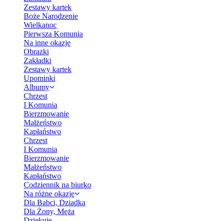
Zestawy kartek
Boże Narodzenie
Wielkanoc
Pierwsza Komunia
Na inne okazje
Obrazki
Zakładki
Zestawy kartek
Upominki
Albumy
Chrzest
I Komunia
Bierzmowanie
Małżeństwo
Kapłaństwo
Chrzest
I Komunia
Bierzmowanie
Małżeństwo
Kapłaństwo
Codziennik na biurko
Na różne okazje
Dla Babci, Dziadka
Dla Żony, Męża
Dziękuję