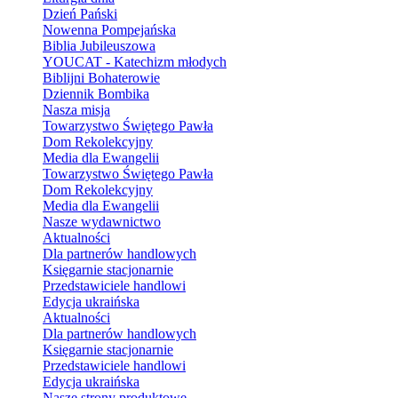
Dzień Pański
Nowenna Pompejańska
Biblia Jubileuszowa
YOUCAT - Katechizm młodych
Biblijni Bohaterowie
Dziennik Bombika
Nasza misja
Towarzystwo Świętego Pawła
Dom Rekolekcyjny
Media dla Ewangelii
Towarzystwo Świętego Pawła
Dom Rekolekcyjny
Media dla Ewangelii
Nasze wydawnictwo
Aktualności
Dla partnerów handlowych
Księgarnie stacjonarnie
Przedstawiciele handlowi
Edycja ukraińska
Aktualności
Dla partnerów handlowych
Księgarnie stacjonarnie
Przedstawiciele handlowi
Edycja ukraińska
Nasze strony produktowe