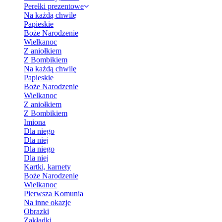
Perełki prezentowe
Na każdą chwilę
Papieskie
Boże Narodzenie
Wielkanoc
Z aniołkiem
Z Bombikiem
Na każdą chwilę
Papieskie
Boże Narodzenie
Wielkanoc
Z aniołkiem
Z Bombikiem
Imiona
Dla niego
Dla niej
Dla niego
Dla niej
Kartki, karnety
Boże Narodzenie
Wielkanoc
Pierwsza Komunia
Na inne okazje
Obrazki
Zakładki