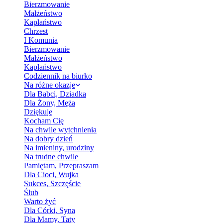
Bierzmowanie
Małżeństwo
Kapłaństwo
Chrzest
I Komunia
Bierzmowanie
Małżeństwo
Kapłaństwo
Codziennik na biurko
Na różne okazje
Dla Babci, Dziadka
Dla Żony, Męża
Dziękuję
Kocham Cię
Na chwile wytchnienia
Na dobry dzień
Na imieniny, urodziny
Na trudne chwile
Pamiętam, Przepraszam
Dla Cioci, Wujka
Sukces, Szczęście
Ślub
Warto żyć
Dla Córki, Syna
Dla Mamy, Taty