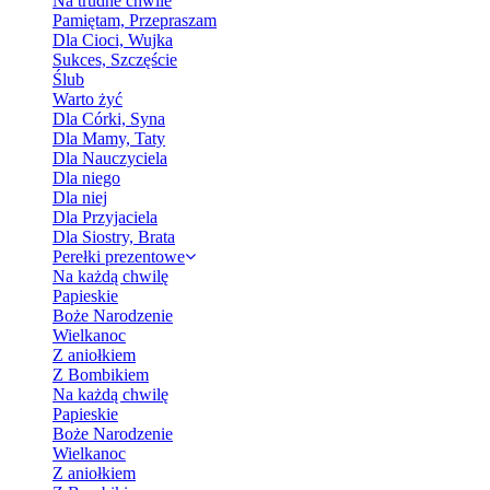
Na trudne chwile
Pamiętam, Przepraszam
Dla Cioci, Wujka
Sukces, Szczęście
Ślub
Warto żyć
Dla Córki, Syna
Dla Mamy, Taty
Dla Nauczyciela
Dla niego
Dla niej
Dla Przyjaciela
Dla Siostry, Brata
Perełki prezentowe
Na każdą chwilę
Papieskie
Boże Narodzenie
Wielkanoc
Z aniołkiem
Z Bombikiem
Na każdą chwilę
Papieskie
Boże Narodzenie
Wielkanoc
Z aniołkiem