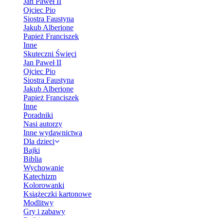
Jan Paweł II
Ojciec Pio
Siostra Faustyna
Jakub Alberione
Papież Franciszek
Inne
Skuteczni Święci
Jan Paweł II
Ojciec Pio
Siostra Faustyna
Jakub Alberione
Papież Franciszek
Inne
Poradniki
Nasi autorzy
Inne wydawnictwa
Dla dzieci
Bajki
Biblia
Wychowanie
Katechizm
Kolorowanki
Książeczki kartonowe
Modlitwy
Gry i zabawy