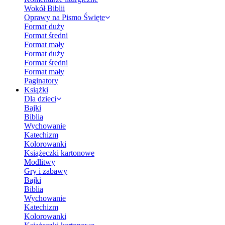
Wokół Biblii
Oprawy na Pismo Święte
Format duży
Format średni
Format mały
Format duży
Format średni
Format mały
Paginatory
Książki
Dla dzieci
Bajki
Biblia
Wychowanie
Katechizm
Kolorowanki
Książeczki kartonowe
Modlitwy
Gry i zabawy
Bajki
Biblia
Wychowanie
Katechizm
Kolorowanki