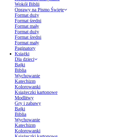
Wokół Biblii
Oprawy na Pismo Święte
Format duży
Format średni
Format mały
Format duży
Format średni
Format mały
Paginatory
Książki
Dla dzieci
Bajki
Biblia
Wychowanie
Katechizm
Kolorowanki
Książeczki kartonowe
Modlitwy
Gry i zabawy
Bajki
Biblia
Wychowanie
Katechizm
Kolorowanki
Książeczki kartonowe