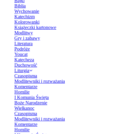
Bajki
Biblia
Wychowanie
Katechizm
Kolorowanki
Książeczki kartonowe
Modlitwy
Gry i zabawy
Literatura
Podróże
Youcat
Katecheza
Duchowość
Liturgia
Czasopisma
Modlitewniki i rozważania
Komentarze
Homilie
I Komunia Święta
Boże Narodzenie
Wielkanoc
Czasopisma
Modlitewniki i rozważania
Komentarze
Homilie