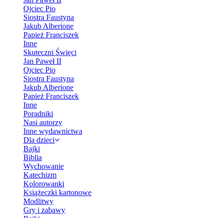
Ojciec Pio
Siostra Faustyna
Jakub Alberione
Papież Franciszek
Inne
Skuteczni Święci
Jan Paweł II
Ojciec Pio
Siostra Faustyna
Jakub Alberione
Papież Franciszek
Inne
Poradniki
Nasi autorzy
Inne wydawnictwa
Dla dzieci
Bajki
Biblia
Wychowanie
Katechizm
Kolorowanki
Książeczki kartonowe
Modlitwy
Gry i zabawy