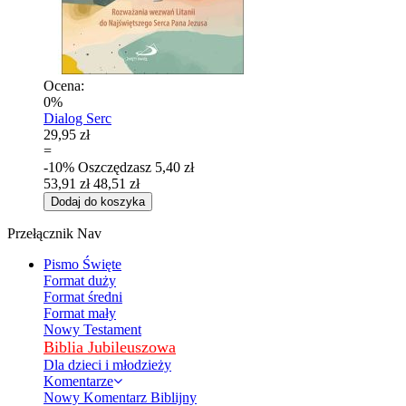
Ocena:
0%
Dialog Serc
29,95 zł
=
-10%
Oszczędzasz
5,40 zł
53,91 zł
48,51 zł
Dodaj do koszyka
Przełącznik Nav
Pismo Święte
Format duży
Format średni
Format mały
Nowy Testament
Biblia Jubileuszowa
Dla dzieci i młodzieży
Komentarze
Nowy Komentarz Biblijny