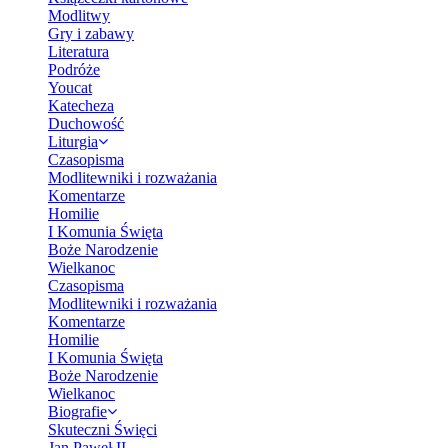
Modlitwy
Gry i zabawy
Literatura
Podróże
Youcat
Katecheza
Duchowość
Liturgia
Czasopisma
Modlitewniki i rozważania
Komentarze
Homilie
I Komunia Święta
Boże Narodzenie
Wielkanoc
Czasopisma
Modlitewniki i rozważania
Komentarze
Homilie
I Komunia Święta
Boże Narodzenie
Wielkanoc
Biografie
Skuteczni Święci
Jan Paweł II