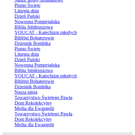
Pismo Święte
Liturgia dnia
Dzień Pański
Nowenna Pompejańska
Biblia Jubileuszowa
YOUCAT - Katechizm młodych
Biblijni Bohaterowie
Dziennik Bombika
Pismo Święte
Liturgia dnia
Dzień Pański
Nowenna Pompejańska
Biblia Jubileuszowa
YOUCAT - Katechizm młodych
Biblijni Bohaterowie
Dziennik Bombika
Nasza misja
Towarzystwo Świętego Pawła
Dom Rekolekcyjny
Media dla Ewangelii
Towarzystwo Świętego Pawła
Dom Rekolekcyjny
Media dla Ewangelii