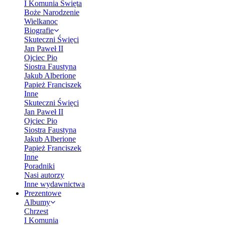
I Komunia Święta
Boże Narodzenie
Wielkanoc
Biografie
Skuteczni Święci
Jan Paweł II
Ojciec Pio
Siostra Faustyna
Jakub Alberione
Papież Franciszek
Inne
Skuteczni Święci
Jan Paweł II
Ojciec Pio
Siostra Faustyna
Jakub Alberione
Papież Franciszek
Inne
Poradniki
Nasi autorzy
Inne wydawnictwa
Prezentowe
Albumy
Chrzest
I Komunia