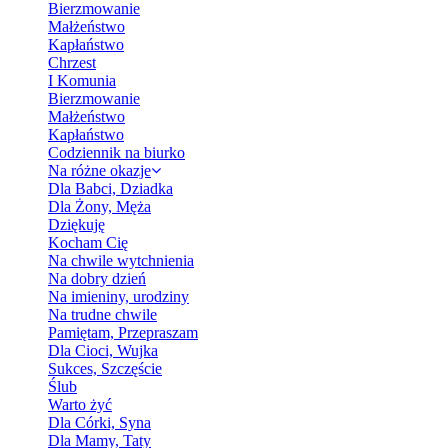
Bierzmowanie
Małżeństwo
Kapłaństwo
Chrzest
I Komunia
Bierzmowanie
Małżeństwo
Kapłaństwo
Codziennik na biurko
Na różne okazje
Dla Babci, Dziadka
Dla Żony, Męża
Dziękuję
Kocham Cię
Na chwile wytchnienia
Na dobry dzień
Na imieniny, urodziny
Na trudne chwile
Pamiętam, Przepraszam
Dla Cioci, Wujka
Sukces, Szczęście
Ślub
Warto żyć
Dla Córki, Syna
Dla Mamy, Taty