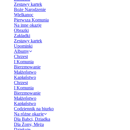
Zestawy kartek
Boże Narodzenie
Wielkanoc
Pierwsza Komunia
Na inne okazje
Obrazki
Zakładki
Zestawy kartek
Upominki
Albumy
Chrzest
I Komunia
Bierzmowanie
Małżeństwo
Kapłaństwo
Chrzest
I Komunia
Bierzmowanie
Małżeństwo
Kapłaństwo
Codziennik na biurko
Na różne okazje
Dla Babci, Dziadka
Dla Żony, Męża
Dziękuję