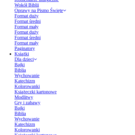
Wokół Biblii
Oprawy na Pismo Święte
Format duży
Format średni
Format mały
Format duży
Format średni
Format mały
Paginatory
Książki
Dla dzieci
Bajki
Biblia
Wychowanie
Katechizm
Kolorowanki
Książeczki kartonowe
Modlitwy
Gry i zabawy
Bajki
Biblia
Wychowanie
Katechizm
Kolorowanki