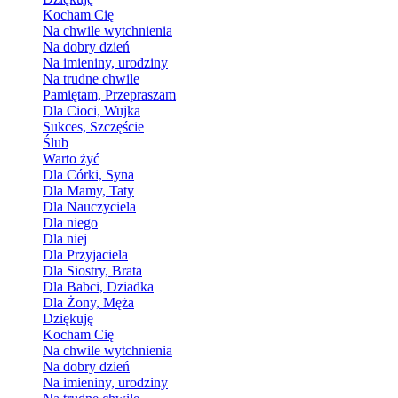
Kocham Cię
Na chwile wytchnienia
Na dobry dzień
Na imieniny, urodziny
Na trudne chwile
Pamiętam, Przepraszam
Dla Cioci, Wujka
Sukces, Szczęście
Ślub
Warto żyć
Dla Córki, Syna
Dla Mamy, Taty
Dla Nauczyciela
Dla niego
Dla niej
Dla Przyjaciela
Dla Siostry, Brata
Dla Babci, Dziadka
Dla Żony, Męża
Dziękuję
Kocham Cię
Na chwile wytchnienia
Na dobry dzień
Na imieniny, urodziny