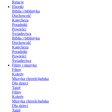
Relacje
Ebooki
Biblia i biblistyka
Duchowość
Katecheza
Poradniki
Powieści
Świadectwa
Biblia i biblistyka
Duchowość
Katecheza
Poradniki
Powieści
Świadectwa
Filmy i muzyka
Filmy
Kolędy
Muzyka chrześcijańska
Dla dzieci
Taizé
Filmy
Kolędy
Muzyka chrześcijańska
Dla dzieci
Taizé