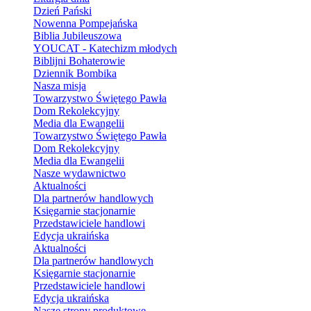
Dzień Pański
Nowenna Pompejańska
Biblia Jubileuszowa
YOUCAT - Katechizm młodych
Biblijni Bohaterowie
Dziennik Bombika
Nasza misja
Towarzystwo Świętego Pawła
Dom Rekolekcyjny
Media dla Ewangelii
Towarzystwo Świętego Pawła
Dom Rekolekcyjny
Media dla Ewangelii
Nasze wydawnictwo
Aktualności
Dla partnerów handlowych
Księgarnie stacjonarnie
Przedstawiciele handlowi
Edycja ukraińska
Aktualności
Dla partnerów handlowych
Księgarnie stacjonarnie
Przedstawiciele handlowi
Edycja ukraińska
Nasze strony produktowe