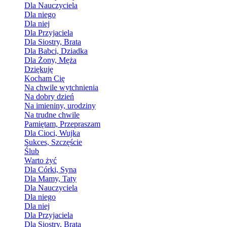
Dla Nauczyciela
Dla niego
Dla niej
Dla Przyjaciela
Dla Siostry, Brata
Dla Babci, Dziadka
Dla Żony, Męża
Dziękuję
Kocham Cię
Na chwile wytchnienia
Na dobry dzień
Na imieniny, urodziny
Na trudne chwile
Pamiętam, Przepraszam
Dla Cioci, Wujka
Sukces, Szczęście
Ślub
Warto żyć
Dla Córki, Syna
Dla Mamy, Taty
Dla Nauczyciela
Dla niego
Dla niej
Dla Przyjaciela
Dla Siostry, Brata