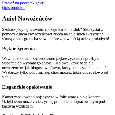
Przejdź na początek galerii
Opis produktu
Anioł Nowożeńców
Szukasz jedynej w swoim rodzaju kartki na ślub? Skorzystaj z
pomocy Anioła Nowożeńców! Niech na anielskich skrzydłach
sfruną z samego nieba słowa, które z pewnością ucieszą młodych!
Piękne życzenia
Wewnątrz karnetu zamieszczono piękne życzenia i prośby o
wsparcie do wybranego anioła. To słowa, które będą dla
nowożeńców jak błogosławieństwo, którym chcesz ich umocnić.
Wystarczy tylko podpisać się, choć możesz także dodać słowo od
siebie.
Eleganckie opakowanie
Karnet zapakowano pojedynczo w folię wraz z białą kopertą.
Dzięki temu możesz cieszyć się produktem dopracowanym pod
każdym względem.