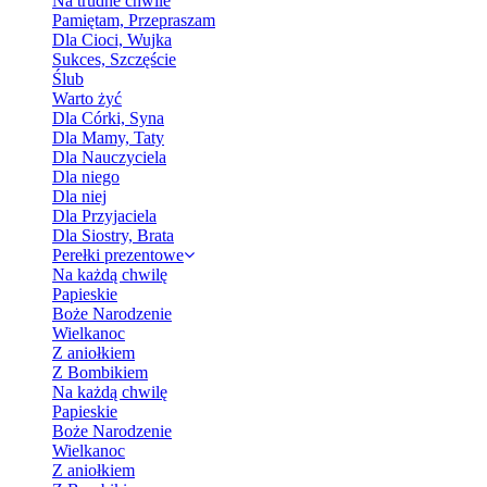
Na trudne chwile
Pamiętam, Przepraszam
Dla Cioci, Wujka
Sukces, Szczęście
Ślub
Warto żyć
Dla Córki, Syna
Dla Mamy, Taty
Dla Nauczyciela
Dla niego
Dla niej
Dla Przyjaciela
Dla Siostry, Brata
Perełki prezentowe
Na każdą chwilę
Papieskie
Boże Narodzenie
Wielkanoc
Z aniołkiem
Z Bombikiem
Na każdą chwilę
Papieskie
Boże Narodzenie
Wielkanoc
Z aniołkiem