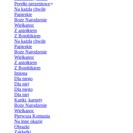
Perełki prezentowe
Na każdą chwilę
Papieskie
Boże Narodzenie
Wielkanoc
Z aniołkiem
Z Bombikiem
Na każdą chwilę
Papieskie
Boże Narodzenie
Wielkanoc
Z aniołkiem
Z Bombikiem
Imiona
Dla niego
Dla niej
Dla niego
Dla niej
Kartki, karnety
Boże Narodzenie
Wielkanoc
Pierwsza Komunia
Na inne okazje
Obrazki
Zakładki