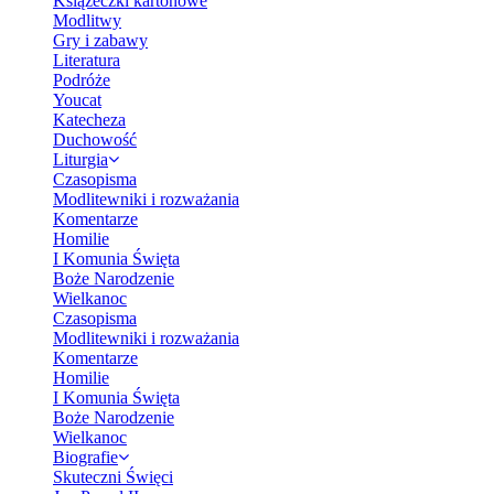
Książeczki kartonowe
Modlitwy
Gry i zabawy
Literatura
Podróże
Youcat
Katecheza
Duchowość
Liturgia
Czasopisma
Modlitewniki i rozważania
Komentarze
Homilie
I Komunia Święta
Boże Narodzenie
Wielkanoc
Czasopisma
Modlitewniki i rozważania
Komentarze
Homilie
I Komunia Święta
Boże Narodzenie
Wielkanoc
Biografie
Skuteczni Święci