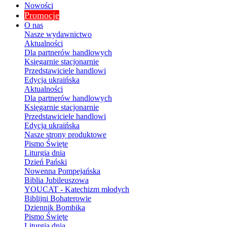
Nowości
Promocje
O nas
Nasze wydawnictwo
Aktualności
Dla partnerów handlowych
Księgarnie stacjonarnie
Przedstawiciele handlowi
Edycja ukraińska
Aktualności
Dla partnerów handlowych
Księgarnie stacjonarnie
Przedstawiciele handlowi
Edycja ukraińska
Nasze strony produktowe
Pismo Święte
Liturgia dnia
Dzień Pański
Nowenna Pompejańska
Biblia Jubileuszowa
YOUCAT - Katechizm młodych
Biblijni Bohaterowie
Dziennik Bombika
Pismo Święte
Liturgia dnia