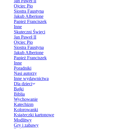
Jan Paweł II
Ojciec Pio
Siostra Faustyna
Jakub Alberione
Papież Franciszek
Inne
Skuteczni Święci
Jan Paweł II
Ojciec Pio
Siostra Faustyna
Jakub Alberione
Papież Franciszek
Inne
Poradniki
Nasi autorzy
Inne wydawnictwa
Dla dzieci
Bajki
Biblia
Wychowanie
Katechizm
Kolorowanki
Książeczki kartonowe
Modlitwy
Gry i zabawy