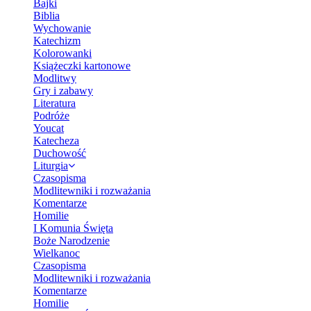
Bajki
Biblia
Wychowanie
Katechizm
Kolorowanki
Książeczki kartonowe
Modlitwy
Gry i zabawy
Literatura
Podróże
Youcat
Katecheza
Duchowość
Liturgia
Czasopisma
Modlitewniki i rozważania
Komentarze
Homilie
I Komunia Święta
Boże Narodzenie
Wielkanoc
Czasopisma
Modlitewniki i rozważania
Komentarze
Homilie