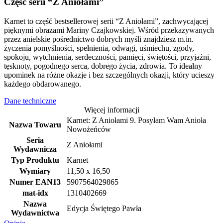
Część serii “Z Aniołami”
Karnet to część bestsellerowej serii “Z Aniołami”, zachwycającej
pięknymi obrazami Mariny Czajkowskiej. Wśród przekazywanych
przez anielskie pośrednictwo dobrych myśli znajdziesz m.in.
życzenia pomyślności, spełnienia, odwagi, uśmiechu, zgody,
spokoju, wytchnienia, serdeczności, pamięci, świętości, przyjaźni,
tęsknoty, pogodnego serca, dobrego życia, zdrowia. To idealny
upominek na różne okazje i bez szczególnych okazji, który ucieszy
każdego obdarowanego.
Dane techniczne
Więcej informacji
Karnet: Z Aniołami 9. Posyłam Wam Anioła
Nazwa Towaru
Nowożeńców
Seria
Z Aniołami
Wydawnicza
Typ Produktu
Karnet
Wymiary
11,50 x 16,50
Numer EAN13
5907564029865
mat-idx
1310402669
Nazwa
Edycja Świętego Pawła
Wydawnictwa