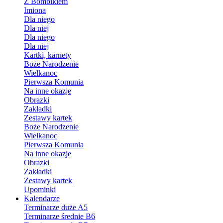
Z Bombikiem
Imiona
Dla niego
Dla niej
Dla niego
Dla niej
Kartki, karnety
Boże Narodzenie
Wielkanoc
Pierwsza Komunia
Na inne okazje
Obrazki
Zakładki
Zestawy kartek
Boże Narodzenie
Wielkanoc
Pierwsza Komunia
Na inne okazje
Obrazki
Zakładki
Zestawy kartek
Upominki
Kalendarze
Terminarze duże A5
Terminarze średnie B6