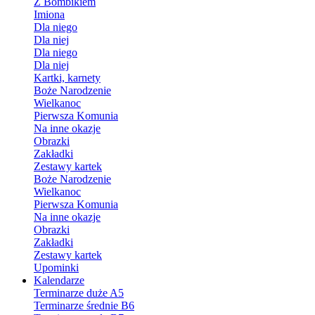
Z Bombikiem
Imiona
Dla niego
Dla niej
Dla niego
Dla niej
Kartki, karnety
Boże Narodzenie
Wielkanoc
Pierwsza Komunia
Na inne okazje
Obrazki
Zakładki
Zestawy kartek
Boże Narodzenie
Wielkanoc
Pierwsza Komunia
Na inne okazje
Obrazki
Zakładki
Zestawy kartek
Upominki
Kalendarze
Terminarze duże A5
Terminarze średnie B6