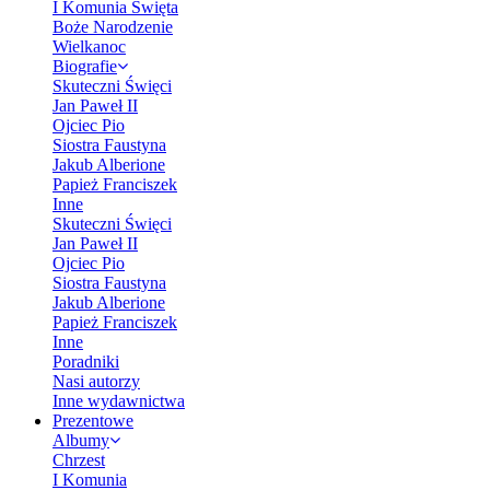
I Komunia Święta
Boże Narodzenie
Wielkanoc
Biografie
Skuteczni Święci
Jan Paweł II
Ojciec Pio
Siostra Faustyna
Jakub Alberione
Papież Franciszek
Inne
Skuteczni Święci
Jan Paweł II
Ojciec Pio
Siostra Faustyna
Jakub Alberione
Papież Franciszek
Inne
Poradniki
Nasi autorzy
Inne wydawnictwa
Prezentowe
Albumy
Chrzest
I Komunia