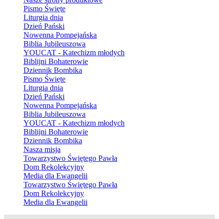
Pismo Święte
Liturgia dnia
Dzień Pański
Nowenna Pompejańska
Biblia Jubileuszowa
YOUCAT - Katechizm młodych
Biblijni Bohaterowie
Dziennik Bombika
Pismo Święte
Liturgia dnia
Dzień Pański
Nowenna Pompejańska
Biblia Jubileuszowa
YOUCAT - Katechizm młodych
Biblijni Bohaterowie
Dziennik Bombika
Nasza misja
Towarzystwo Świętego Pawła
Dom Rekolekcyjny
Media dla Ewangelii
Towarzystwo Świętego Pawła
Dom Rekolekcyjny
Media dla Ewangelii