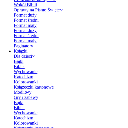
Wokół Biblii
Oprawy na Pismo Święte
Format duży
Format średni
Format mały
Format duży
Format średni
Format mały
Paginatory
Książki
Dla dzieci
Bajki
Biblia
Wychowanie
Katechizm
Kolorowanki
Książeczki kartonowe
Modlitwy
Gry i zabawy
Bajki
Biblia
Wychowanie
Katechizm
Kolorowanki