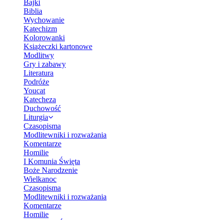
Bajki
Biblia
Wychowanie
Katechizm
Kolorowanki
Książeczki kartonowe
Modlitwy
Gry i zabawy
Literatura
Podróże
Youcat
Katecheza
Duchowość
Liturgia
Czasopisma
Modlitewniki i rozważania
Komentarze
Homilie
I Komunia Święta
Boże Narodzenie
Wielkanoc
Czasopisma
Modlitewniki i rozważania
Komentarze
Homilie