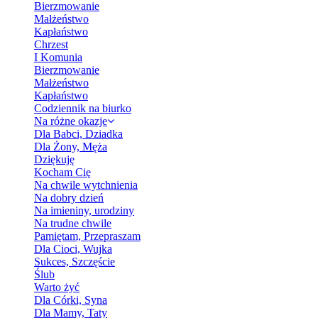
Bierzmowanie
Małżeństwo
Kapłaństwo
Chrzest
I Komunia
Bierzmowanie
Małżeństwo
Kapłaństwo
Codziennik na biurko
Na różne okazje
Dla Babci, Dziadka
Dla Żony, Męża
Dziękuję
Kocham Cię
Na chwile wytchnienia
Na dobry dzień
Na imieniny, urodziny
Na trudne chwile
Pamiętam, Przepraszam
Dla Cioci, Wujka
Sukces, Szczęście
Ślub
Warto żyć
Dla Córki, Syna
Dla Mamy, Taty