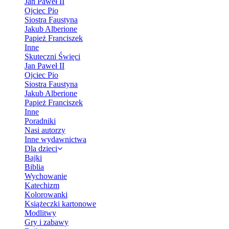
Jan Paweł II
Ojciec Pio
Siostra Faustyna
Jakub Alberione
Papież Franciszek
Inne
Skuteczni Święci
Jan Paweł II
Ojciec Pio
Siostra Faustyna
Jakub Alberione
Papież Franciszek
Inne
Poradniki
Nasi autorzy
Inne wydawnictwa
Dla dzieci
Bajki
Biblia
Wychowanie
Katechizm
Kolorowanki
Książeczki kartonowe
Modlitwy
Gry i zabawy