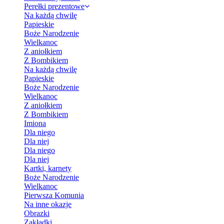
Perełki prezentowe
Na każdą chwilę
Papieskie
Boże Narodzenie
Wielkanoc
Z aniołkiem
Z Bombikiem
Na każdą chwilę
Papieskie
Boże Narodzenie
Wielkanoc
Z aniołkiem
Z Bombikiem
Imiona
Dla niego
Dla niej
Dla niego
Dla niej
Kartki, karnety
Boże Narodzenie
Wielkanoc
Pierwsza Komunia
Na inne okazje
Obrazki
Zakładki