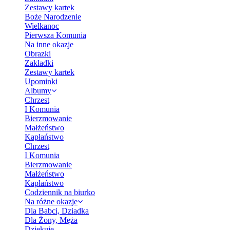
Zestawy kartek
Boże Narodzenie
Wielkanoc
Pierwsza Komunia
Na inne okazje
Obrazki
Zakładki
Zestawy kartek
Upominki
Albumy
Chrzest
I Komunia
Bierzmowanie
Małżeństwo
Kapłaństwo
Chrzest
I Komunia
Bierzmowanie
Małżeństwo
Kapłaństwo
Codziennik na biurko
Na różne okazje
Dla Babci, Dziadka
Dla Żony, Męża
Dziękuję