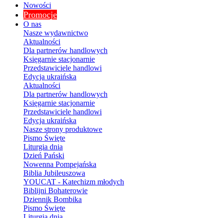
Nowości
Promocje
O nas
Nasze wydawnictwo
Aktualności
Dla partnerów handlowych
Księgarnie stacjonarnie
Przedstawiciele handlowi
Edycja ukraińska
Aktualności
Dla partnerów handlowych
Księgarnie stacjonarnie
Przedstawiciele handlowi
Edycja ukraińska
Nasze strony produktowe
Pismo Święte
Liturgia dnia
Dzień Pański
Nowenna Pompejańska
Biblia Jubileuszowa
YOUCAT - Katechizm młodych
Biblijni Bohaterowie
Dziennik Bombika
Pismo Święte
Liturgia dnia