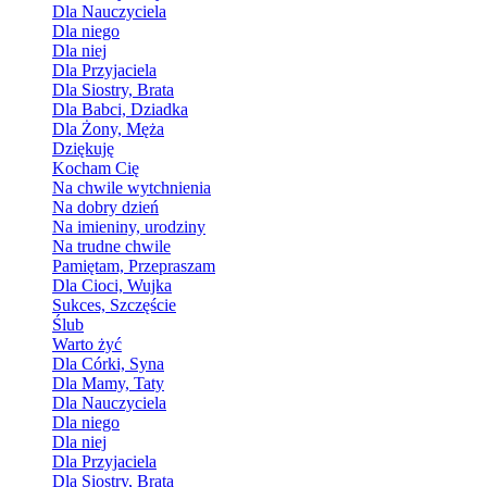
Dla Nauczyciela
Dla niego
Dla niej
Dla Przyjaciela
Dla Siostry, Brata
Dla Babci, Dziadka
Dla Żony, Męża
Dziękuję
Kocham Cię
Na chwile wytchnienia
Na dobry dzień
Na imieniny, urodziny
Na trudne chwile
Pamiętam, Przepraszam
Dla Cioci, Wujka
Sukces, Szczęście
Ślub
Warto żyć
Dla Córki, Syna
Dla Mamy, Taty
Dla Nauczyciela
Dla niego
Dla niej
Dla Przyjaciela
Dla Siostry, Brata