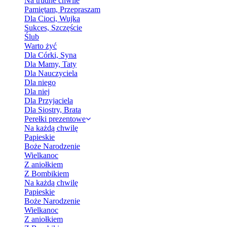
Na trudne chwile
Pamiętam, Przepraszam
Dla Cioci, Wujka
Sukces, Szczęście
Ślub
Warto żyć
Dla Córki, Syna
Dla Mamy, Taty
Dla Nauczyciela
Dla niego
Dla niej
Dla Przyjaciela
Dla Siostry, Brata
Perełki prezentowe
Na każdą chwilę
Papieskie
Boże Narodzenie
Wielkanoc
Z aniołkiem
Z Bombikiem
Na każdą chwilę
Papieskie
Boże Narodzenie
Wielkanoc
Z aniołkiem