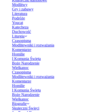
Książeczki kartonowe
Modlitwy
Gry i zabawy
Literatura
Podróże
Youcat
Katecheza
Duchowość
Liturgia
Czasopisma
Modlitewniki i rozważania
Komentarze
Homilie
I Komunia Święta
Boże Narodzenie
Wielkanoc
Czasopisma
Modlitewniki i rozważania
Komentarze
Homilie
I Komunia Święta
Boże Narodzenie
Wielkanoc
Biografie
Skuteczni Święci