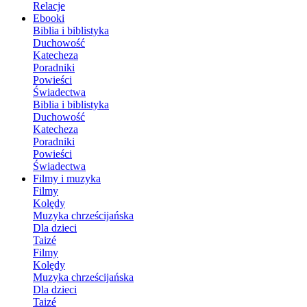
Relacje
Ebooki
Biblia i biblistyka
Duchowość
Katecheza
Poradniki
Powieści
Świadectwa
Biblia i biblistyka
Duchowość
Katecheza
Poradniki
Powieści
Świadectwa
Filmy i muzyka
Filmy
Kolędy
Muzyka chrześcijańska
Dla dzieci
Taizé
Filmy
Kolędy
Muzyka chrześcijańska
Dla dzieci
Taizé