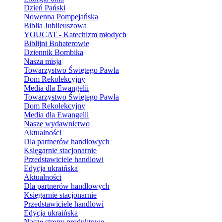
Dzień Pański
Nowenna Pompejańska
Biblia Jubileuszowa
YOUCAT - Katechizm młodych
Biblijni Bohaterowie
Dziennik Bombika
Nasza misja
Towarzystwo Świętego Pawła
Dom Rekolekcyjny
Media dla Ewangelii
Towarzystwo Świętego Pawła
Dom Rekolekcyjny
Media dla Ewangelii
Nasze wydawnictwo
Aktualności
Dla partnerów handlowych
Księgarnie stacjonarnie
Przedstawiciele handlowi
Edycja ukraińska
Aktualności
Dla partnerów handlowych
Księgarnie stacjonarnie
Przedstawiciele handlowi
Edycja ukraińska
Nasze strony produktowe