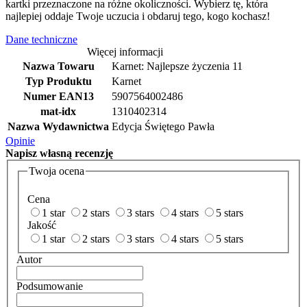
kartki przeznaczone na różne okoliczności. Wybierz tę, która
najlepiej oddaje Twoje uczucia i obdaruj tego, kogo kochasz!
Dane techniczne
Więcej informacji
Nazwa Towaru
Karnet: Najlepsze życzenia 11
Typ Produktu
Karnet
Numer EAN13
5907564002486
mat-idx
1310402314
Nazwa Wydawnictwa
Edycja Świętego Pawła
Opinie
Napisz
własną recenzję
Twoja ocena
Cena
1 star
2 stars
3 stars
4 stars
5 stars
Jakość
1 star
2 stars
3 stars
4 stars
5 stars
Autor
Podsumowanie